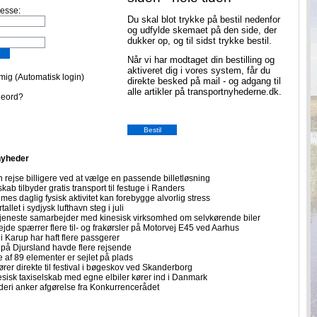
resse:
Du skal blot trykke på bestil nedenfor
og udfylde skemaet på den side, der
dukker op, og til sidst trykke bestil.
Når vi har modtaget din bestilling og
aktiveret dig i vores system, får du
ig (Automatisk login)
direkte besked på mail - og adgang til
alle artikler på transportnyhederne.dk.
deord?
nyheder
 rejse billigere ved at vælge en passende billetløsning
skab tilbyder gratis transport til festuge i Randers
imes daglig fysisk aktivitet kan forebygge alvorlig stress
allet i sydjysk lufthavn steg i juli
tjeneste samarbejder med kinesisk virksomhed om selvkørende biler
ejde spærrer flere til- og frakørsler på Motorvej E45 ved Aarhus
i Karup har haft flere passgerer
 på Djursland havde flere rejsende
e af 89 elementer er sejlet på plads
rer direkte til festival i bøgeskov ved Skanderborg
sisk taxiselskab med egne elbiler kører ind i Danmark
eri anker afgørelse fra Konkurrencerådet