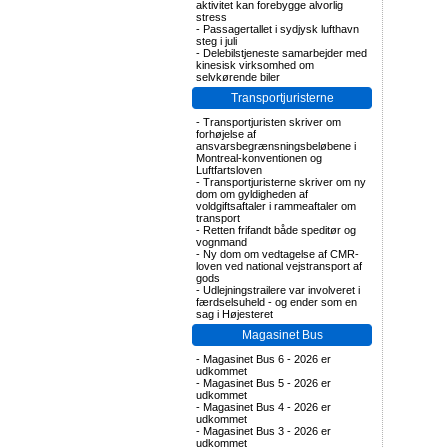
aktivitet kan forebygge alvorlig
stress
-
Passagertallet i sydjysk lufthavn
steg i juli
-
Delebilstjeneste samarbejder med
kinesisk virksomhed om
selvkørende biler
Transportjuristerne
-
Transportjuristen skriver om
forhøjelse af
ansvarsbegrænsningsbeløbene i
Montreal-konventionen og
Luftfartsloven
-
Transportjuristerne skriver om ny
dom om gyldigheden af
voldgiftsaftaler i rammeaftaler om
transport
-
Retten frifandt både speditør og
vognmand
-
Ny dom om vedtagelse af CMR-
loven ved national vejstransport af
gods
-
Udlejningstrailere var involveret i
færdselsuheld - og ender som en
sag i Højesteret
Magasinet Bus
-
Magasinet Bus 6 - 2026 er
udkommet
-
Magasinet Bus 5 - 2026 er
udkommet
-
Magasinet Bus 4 - 2026 er
udkommet
-
Magasinet Bus 3 - 2026 er
udkommet