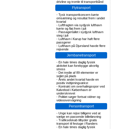
drivline og tromle til transportbånd
Flytransport
-
Tysk transportkoncern kørte
omsætning og resultat frem i andet
kvartal
-
Luftfragten via sydjysk lufthavn
kørte og fløj frem i juli
-
Passagertallet i sydjysk lufthavn
steg i juli
-
Lufthavn i Karup har haft flere
passgerer
-
Lufthavn på Djursland havde flere
rejsende
Jernbanetransport
-
En halv times daglig fysisk
aktivitet kan forebygge alvorlig
stress
-
Det tredie af 89 elementer er
sejlet på plads
-
Årets andet kvartal havde en
positiv indtjeningvækst
-
Kontrakt om overhalingsspor ved
Kalvebod i København er
underskrevet
-
Politiet søger fortsat vidner og
videoovervågning
Persontransport
-
Unge kan rejse billigere ved at
vælge en passende billetløsning
-
Trafikselskab tilbyder gratis
transport til festuge i Randers
-
En halv times daglig fysisk