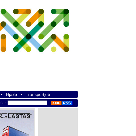
•
Hjælp
•
Transportjob
ikler