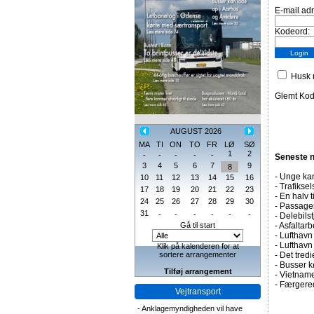
E-mail ad
Kodeord:
Husk m
Glemt Ko
AUGUST 2026
MA
TI
ON
TO
FR
LØ
SØ
1
2
-
-
-
-
-
Seneste 
3
4
5
6
7
9
8
-
Unge kan
10
11
12
13
14
15
16
-
Trafiksel
17
18
19
20
21
22
23
-
En halv t
24
25
26
27
28
29
30
-
Passagert
31
-
-
-
-
-
-
-
Delebils
Gå til start
-
Asfaltarb
-
Lufthavn 
-
Lufthavn
Klik på kalenderen for at
sortere arrangementer
-
Det tredi
-
Busser kø
Tilføj arrangement
-
Vietname
-
Færgered
Vejtransport
-
Anklagemyndigheden vil have