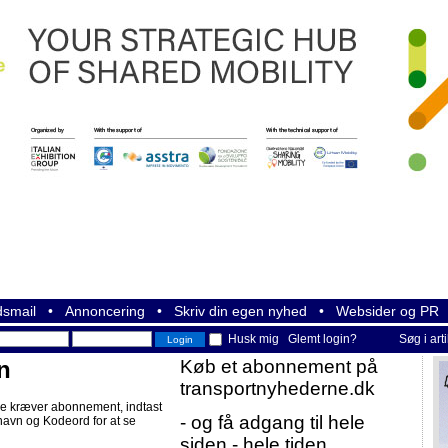
smail
•
Annoncering
•
Skriv din egen nyhed
•
Websider og PR
Husk mig
Glemt login?
Søg i art
n
Køb et abonnement på
transportnyhederne.dk
e kræver abonnement, indtast
- og få adgang til hele
navn og Kodeord for at se
siden - hele tiden