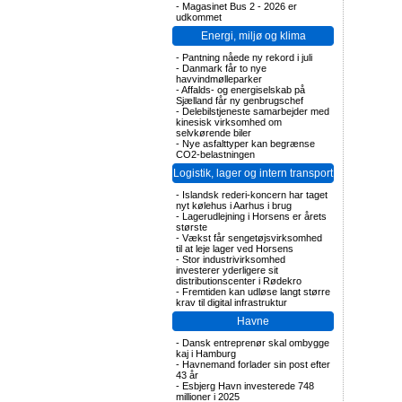
-
Magasinet Bus 2 - 2026 er
udkommet
Energi, miljø og klima
-
Pantning nåede ny rekord i juli
-
Danmark får to nye
havvindmølleparker
-
Affalds- og energiselskab på
Sjælland får ny genbrugschef
-
Delebilstjeneste samarbejder med
kinesisk virksomhed om
selvkørende biler
-
Nye asfalttyper kan begrænse
CO2-belastningen
Logistik, lager og intern transport
-
Islandsk rederi-koncern har taget
nyt kølehus i Aarhus i brug
-
Lagerudlejning i Horsens er årets
største
-
Vækst får sengetøjsvirksomhed
til at leje lager ved Horsens
-
Stor industrivirksomhed
investerer yderligere sit
distributionscenter i Rødekro
-
Fremtiden kan udløse langt større
krav til digital infrastruktur
Havne
-
Dansk entreprenør skal ombygge
kaj i Hamburg
-
Havnemand forlader sin post efter
43 år
-
Esbjerg Havn investerede 748
millioner i 2025