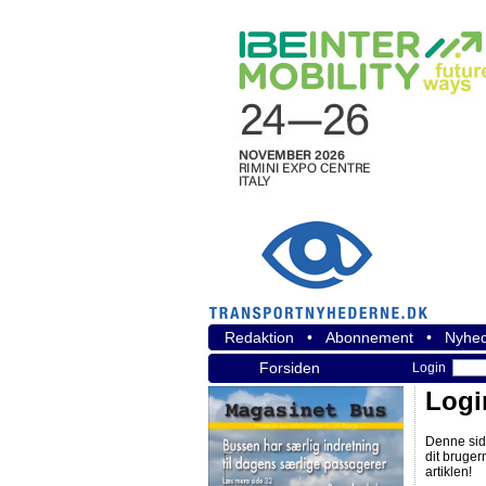
Redaktion
•
Abonnement
•
Nyhed
Forsiden
Login
Logi
Denne sid
dit bruger
artiklen!