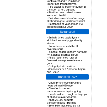
konfiskeret godt 1,2 millioner
kroner hos transportfirma
-
Fire-akslet tip-trailer er bygget til
transport af jord og sand
-
Påvirket mand uden kørekort
kørte ind i lastbil
-
En indsats mod chaufførmangel
skal inddrages i totalberedskabet
-
Bestanden er vokset med 9,3
procent siden juli 2020
Søtransport
-
En halv times daglig fysisk
aktivitet kan forebygge alvorlig
stress
-
Tre rederier er indstillet til
diversitetspris
-
Islandsk rederi-koncern har taget
nyt kølehus i Aarhus i brug
-
Finsk rederi med ruter til
Danmark transporterede mere
gods
-
Optaget på de maritime
uddannelser er 17 procent højere
end i 2022
Transport 2025
-
Chauffør skiftede 580 ældre
heste ud med 660 nye
-
Chauffør kørte fra
transportmesse i nyt vogntog
-
Sandkunstnere brugte ni dage på
at skabe to sværvægtere
-
Knap 29.000 besøgte
transportmesse i Herning
-
Betonbil er helt elektrisk fra