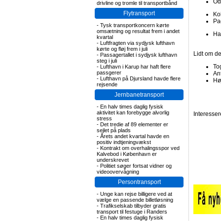
Od
drivline og tromle til transportbånd
Flytransport
Ko
Pa
-
Tysk transportkoncern kørte
omsætning og resultat frem i andet
Ha
kvartal
-
Luftfragten via sydjysk lufthavn
kørte og fløj frem i juli
Lidt om d
-
Passagertallet i sydjysk lufthavn
steg i juli
To
-
Lufthavn i Karup har haft flere
passgerer
An
-
Lufthavn på Djursland havde flere
Hø
rejsende
Jernbanetransport
-
En halv times daglig fysisk
aktivitet kan forebygge alvorlig
Interesse
stress
-
Det tredie af 89 elementer er
sejlet på plads
-
Årets andet kvartal havde en
positiv indtjeningvækst
-
Kontrakt om overhalingsspor ved
Kalvebod i København er
underskrevet
-
Politiet søger fortsat vidner og
videoovervågning
Persontransport
-
Unge kan rejse billigere ved at
vælge en passende billetløsning
-
Trafikselskab tilbyder gratis
transport til festuge i Randers
-
En halv times daglig fysisk