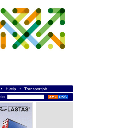
•
Hjælp
•
Transportjob
ikler