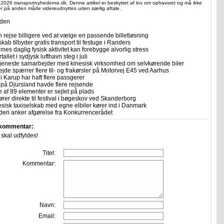
 2026 transportnyhederne.dk. Denne artikel er beskyttet af lov om ophavsret og må ikke
ler på anden måde videreudnyttes uden særlig aftale.
iden
 rejse billigere ved at vælge en passende billetløsning
skab tilbyder gratis transport til festuge i Randers
imes daglig fysisk aktivitet kan forebygge alvorlig stress
allet i sydjysk lufthavn steg i juli
tjeneste samarbejder med kinesisk virksomhed om selvkørende biler
ejde spærrer flere til- og frakørsler på Motorvej E45 ved Aarhus
i Karup har haft flere passgerer
 på Djursland havde flere rejsende
e af 89 elementer er sejlet på plads
rer direkte til festival i bøgeskov ved Skanderborg
sisk taxiselskab med egne elbiler kører ind i Danmark
eri anker afgørelse fra Konkurrencerådet
 kommentar:
r skal udfyldes!
Titel:
Kommentar:
Navn:
Email: