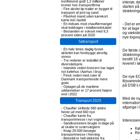
konfiskeret godt 1,2 millioner
interiør, 
kroner hos transportfirma
starten på
-
Fire-akslet tip-trailer er bygget til
stræknin
transport af jord og sand
-
Påvirket mand uden kørekort
kørte ind i lastbil
-
En indsats mod chaufførmangel
- Det er e
skal inddrages i totalberedskabet
for at tag
-
Bestanden er vokset med 9,3
og væksten
procent siden juli 2020
nye togvog
Søtransport
-
En halv times daglig fysisk
De første 
aktivitet kan forebygge alvorlig
strækning
stress
bestilt 16
-
Tre rederier er indstillet til
leveret i 
diversitetspris
-
Islandsk rederi-koncern har taget
nyt kølehus i Aarhus i brug
-
Finsk rederi med ruter til
De nye EC
Danmark transporterede mere
tilsvarend
gods
på DSB’s i
-
Optaget på de maritime
uddannelser er 17 procent højere
end i 2022
Med de ny
Transport 2025
internatio
afgange i
-
Chauffør skiftede 580 ældre
heste ud med 660 nye
-
Chauffør kørte fra
transportmesse i nyt vogntog
Interesse
-
Sandkunstnere brugte ni dage på
at skabe to sværvægtere
Kø
-
Knap 29.000 besøgte
Ri
transportmesse i Herning
-
Betonbil er helt elektrisk fra