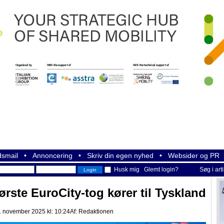
smail
•
Annoncering
•
Skriv din egen nyhed
•
Websider og PR
Husk mig
Glemt login?
Søg i art
ørste EuroCity-tog kører til Tyskland
 november 2025 kl: 10:24
Af:
Redaktionen