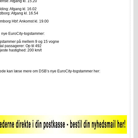
ense: Afgang kl. 15.20
lding: Afgang kl. 16.02
dborg: Afgang kl. 16.54
mborg Hbf: Ankomst kl. 19.00
e nye EuroCity-togstammer:
gstammer på mellem 9 og 15 vogne
tal passagerer: Op til 492
jeste hastighed: 200 km/t
rede kan læse mere om DSB’s nye EuroCity-togstammer
her: