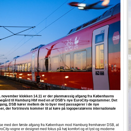
 november klokken 14.11 er der planmæssig afgang fra Københavns
gård til Hamburg Hbf med en af DSB’s nye EuroCity-togstammer. Det
 gang, DSB kører mellem de to byer med passagerer i de nye
r, der fortrinsvis kommer til at køre på togoperatørens internationale
else med den første afgang fra København mod Hamburg fremhæver DSB, at
oCity-vogne er designet med fokus på høj komfort og et lyst og moderne