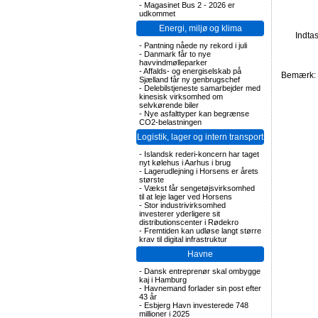
-
Magasinet Bus 2 - 2026 er
udkommet
Energi, miljø og klima
Indta
-
Pantning nåede ny rekord i juli
-
Danmark får to nye
havvindmølleparker
-
Affalds- og energiselskab på
Bemærk: F
Sjælland får ny genbrugschef
-
Delebilstjeneste samarbejder med
kinesisk virksomhed om
selvkørende biler
-
Nye asfalttyper kan begrænse
CO2-belastningen
Logistik, lager og intern transport
-
Islandsk rederi-koncern har taget
nyt kølehus i Aarhus i brug
-
Lagerudlejning i Horsens er årets
største
-
Vækst får sengetøjsvirksomhed
til at leje lager ved Horsens
-
Stor industrivirksomhed
investerer yderligere sit
distributionscenter i Rødekro
-
Fremtiden kan udløse langt større
krav til digital infrastruktur
Havne
-
Dansk entreprenør skal ombygge
kaj i Hamburg
-
Havnemand forlader sin post efter
43 år
-
Esbjerg Havn investerede 748
millioner i 2025