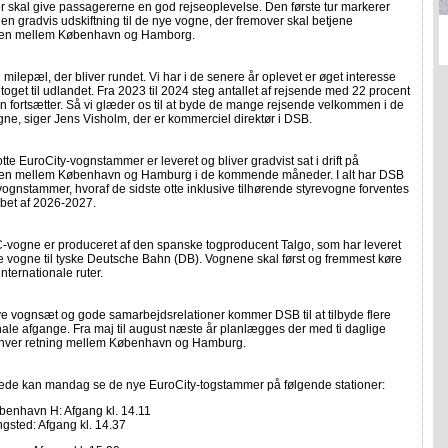
der skal give passagererne en god rejseoplevelse. Den første tur markerer
 en gradvis udskiftning til de nye vogne, der fremover skal betjene
gen mellem København og Hamborg.
n milepæl, der bliver rundet. Vi har i de senere år oplevet er øget interesse
e toget til udlandet. Fra 2023 til 2024 steg antallet af rejsende med 22 procent
 fortsætter. Så vi glæder os til at byde de mange rejsende velkommen i de
ne, siger Jens Visholm, der er kommerciel direktør i DSB.
otte EuroCity-vognstammer er leveret og bliver gradvist sat i drift på
en mellem København og Hamburg i de kommende måneder. I alt har DSB
 vognstammer, hvoraf de sidste otte inklusive tilhørende styrevogne forventes
løbet af 2026-2027.
-vogne er produceret af den spanske togproducent Talgo, som har leveret
e vogne til tyske Deutsche Bahn (DB). Vognene skal først og fremmest køre
nternationale ruter.
e vognsæt og gode samarbejdsrelationer kommer DSB til at tilbyde flere
nale afgange. Fra maj til august næste år planlægges der med ti daglige
 hver retning mellem København og Hamburg.
rede kan mandag se de nye EuroCity-togstammer på følgende stationer:
benhavn H: Afgang kl. 14.11
ngsted: Afgang kl. 14.37