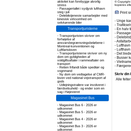
aktivitet kan forebygge alvorlig
© Copyright
stress
kopieres el
-
Passagertallet i sydjysk lufthavn
steg i juli
Print s
-
Delebilstjeneste samarbejder med
kinesisk virksomhed om
-
Unge kan
selvkørende biler
-
Trafiksel
Transportjuristerne
-
En halv t
-
Passagert
-
Transportjuristen skriver om
-
Delebils
forhøjelse af
-
Asfaltarb
ansvarsbegrænsningsbeløbene i
-
Lufthavn 
Montreal-konventionen og
-
Lufthavn
Luftfartsloven
-
Transportjuristerne skriver om ny
-
Det tredi
dom om gyldigheden af
-
Busser kø
voldgiftsaftaler i rammeaftaler om
-
Vietname
transport
-
Færgered
-
Retten frifandt både speditør og
vognmand
Skriv din
-
Ny dom om vedtagelse af CMR-
loven ved national vejstransport af
Alle felte
gods
-
Udlejningstrailere var involveret i
færdselsuheld - og ender som en
sag i Højesteret
Magasinet Bus
-
Magasinet Bus 6 - 2026 er
udkommet
-
Magasinet Bus 5 - 2026 er
udkommet
-
Magasinet Bus 4 - 2026 er
udkommet
-
Magasinet Bus 3 - 2026 er
udkommet