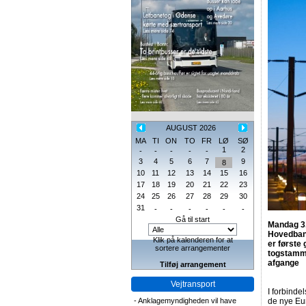
AUGUST 2026
MA
TI
ON
TO
FR
LØ
SØ
1
2
-
-
-
-
-
3
4
5
6
7
9
8
10
11
12
13
14
15
16
17
18
19
20
21
22
23
24
25
26
27
28
29
30
31
-
-
-
-
-
-
Gå til start
Mandag 3.
Hovedbane
Klik på kalenderen for at
er første
sortere arrangementer
togstamme
afgange
Tilføj arrangement
Vejtransport
I forbind
-
Anklagemyndigheden vil have
de nye Eur