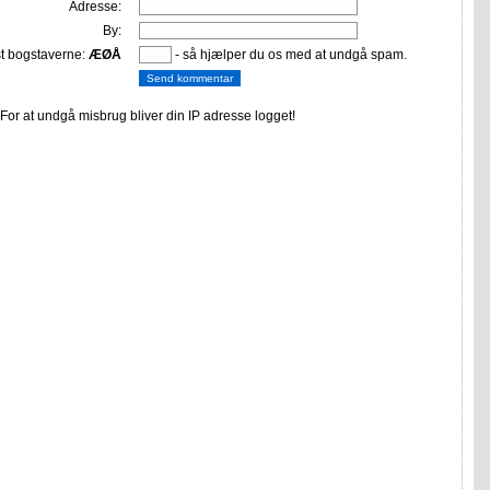
Adresse:
By:
st bogstaverne:
ÆØÅ
- så hjælper du os med at undgå spam.
or at undgå misbrug bliver din IP adresse logget!