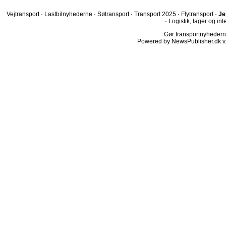
Vejtransport
·
Lastbilnyhederne
·
Søtransport
·
Transport 2025
·
Flytransport
·
Je
·
Logistik, lager og int
Gør transportnyhederne.
Powered by NewsPublisher.dk v