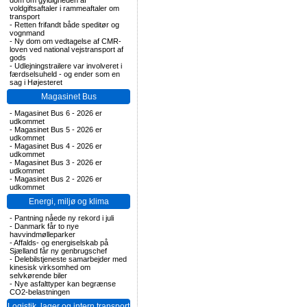
dom om gyldigheden af
voldgiftsaftaler i rammeaftaler om
transport
-
Retten frifandt både speditør og
vognmand
-
Ny dom om vedtagelse af CMR-
loven ved national vejstransport af
gods
-
Udlejningstrailere var involveret i
færdselsuheld - og ender som en
sag i Højesteret
Magasinet Bus
-
Magasinet Bus 6 - 2026 er
udkommet
-
Magasinet Bus 5 - 2026 er
udkommet
-
Magasinet Bus 4 - 2026 er
udkommet
-
Magasinet Bus 3 - 2026 er
udkommet
-
Magasinet Bus 2 - 2026 er
udkommet
Energi, miljø og klima
-
Pantning nåede ny rekord i juli
-
Danmark får to nye
havvindmølleparker
-
Affalds- og energiselskab på
Sjælland får ny genbrugschef
-
Delebilstjeneste samarbejder med
kinesisk virksomhed om
selvkørende biler
-
Nye asfalttyper kan begrænse
CO2-belastningen
Logistik, lager og intern transport