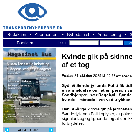
Redaktion
•
Abonnement
•
Nyhedsmail
•
Annoncering
•
S
Forsiden
Login
Kvinde gik på skinne
af et tog
Fredag 24. oktober 2025 kl: 12:38
Af:
Reda
Syd- & Sønderjyllands Politi fik ti
en anmeldelse om, at en person var
Sandbjergvej nær Ragebøl i Sønder
kvinde - mistede livet ved ulykken
Den 36-årige kvinde gik på jernbanen,
Sønderjyllands Politi oplyser, at påkør
signalanlæg og lignende, og at der ikk
forbrydelse.
AUGUST 2026