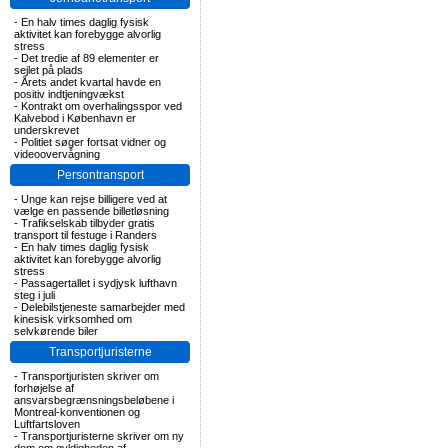
-
En halv times daglig fysisk
aktivitet kan forebygge alvorlig
stress
-
Det tredie af 89 elementer er
sejlet på plads
-
Årets andet kvartal havde en
positiv indtjeningvækst
-
Kontrakt om overhalingsspor ved
Kalvebod i København er
underskrevet
-
Politiet søger fortsat vidner og
videoovervågning
Persontransport
-
Unge kan rejse billigere ved at
vælge en passende billetløsning
-
Trafikselskab tilbyder gratis
transport til festuge i Randers
-
En halv times daglig fysisk
aktivitet kan forebygge alvorlig
stress
-
Passagertallet i sydjysk lufthavn
steg i juli
-
Delebilstjeneste samarbejder med
kinesisk virksomhed om
selvkørende biler
Transportjuristerne
-
Transportjuristen skriver om
forhøjelse af
ansvarsbegrænsningsbeløbene i
Montreal-konventionen og
Luftfartsloven
-
Transportjuristerne skriver om ny