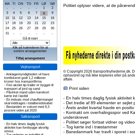
MA
TI
ON
TO
FR
LØ
SØ
Politiet oplyser videre, at de pårøren
1
2
-
-
-
-
-
3
4
5
6
7
9
8
10
11
12
13
14
15
16
17
18
19
20
21
22
23
24
25
26
27
28
29
30
31
-
-
-
-
-
-
Gå til start
Klik på kalenderen for at
sortere arrangementer
Tilføj arrangement
Vejtransport
© Copyright 2026 transportnyhederne.dk. Den
-
Anklagemyndigheden vil have
ophavsret og må ikke kopieres eller på an
konfiskeret godt 1,2 millioner
aftale.
kroner hos transportfirma
-
Fire-akslet tip-trailer er bygget til
Print siden
transport af jord og sand
-
Påvirket mand uden kørekort
kørte ind i lastbil
-
En halv times daglig fysisk aktivitet
-
En indsats mod chaufførmangel
-
Det tredie af 89 elementer er sejlet 
skal inddrages i totalberedskabet
-
Bestanden er vokset med 9,3
-
Årets andet kvartal havde en positiv
procent siden juli 2020
-
Kontrakt om overhalingsspor ved K
Søtransport
underskrevet
-
Politiet søger fortsat vidner og vid
-
En halv times daglig fysisk
-
Tog kørte ind i træstammer
aktivitet kan forebygge alvorlig
stress
-
Banedanmark har travlt i sporet i s
-
Tre rederier er indstillet til