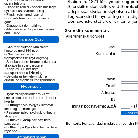
-
Station fra 1871 får nye spor og per
diversitetspris
-
Sporskifter skal skiftes ved Storebæl
-
Islandsk rederi-koncern har taget
nyt kølehus i Aarhus i brug
-
Udspil skal styrke beskyttelsen af kri
-
Finsk rederi med ruter til
-
Tog-værksted til nye el-tog er færdig
Danmark transporterede mere
-
Den svenske stat sikrer driften af j
gods
-
Optaget på de maritime
uddannelser er 17 procent højere
Skriv din kommentar:
end i 2022
Alle felter skal udfyldes!
Transport 2025
-
Chauffør skiftede 580 ældre
Titel:
heste ud med 660 nye
Kommentar:
-
Chauffør kørte fra
transportmesse i nyt vogntog
-
Sandkunstnere brugte ni dage på
at skabe to sværvægtere
-
Knap 29.000 besøgte
transportmesse i Herning
-
Betonbil er helt elektrisk fra
Navn:
drivline og tromle til transportbånd
Email:
Flytransport
Adresse:
-
Tysk transportkoncern kørte
omsætning og resultat frem i andet
By:
kvartal
-
Luftfragten via sydjysk lufthavn
Indtast bogstaverne:
ÆØÅ
- så
kørte og fløj frem i juli
-
Passagertallet i sydjysk lufthavn
steg i juli
-
Lufthavn i Karup har haft flere
Bemærk: For at undgå misbrug bliver din IP
passgerer
-
Lufthavn på Djursland havde flere
rejsende
Jernbanetransport