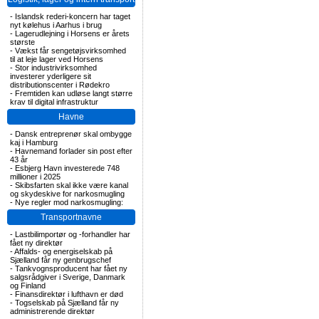
-
Islandsk rederi-koncern har taget
nyt kølehus i Aarhus i brug
-
Lagerudlejning i Horsens er årets
største
-
Vækst får sengetøjsvirksomhed
til at leje lager ved Horsens
-
Stor industrivirksomhed
investerer yderligere sit
distributionscenter i Rødekro
-
Fremtiden kan udløse langt større
krav til digital infrastruktur
Havne
-
Dansk entreprenør skal ombygge
kaj i Hamburg
-
Havnemand forlader sin post efter
43 år
-
Esbjerg Havn investerede 748
millioner i 2025
-
Skibsfarten skal ikke være kanal
og skydeskive for narkosmugling
-
Nye regler mod narkosmugling:
Transportnavne
-
Lastbilimportør og -forhandler har
fået ny direktør
-
Affalds- og energiselskab på
Sjælland får ny genbrugschef
-
Tankvognsproducent har fået ny
salgsrådgiver i Sverige, Danmark
og Finland
-
Finansdirektør i lufthavn er død
-
Togselskab på Sjælland får ny
administrerende direktør