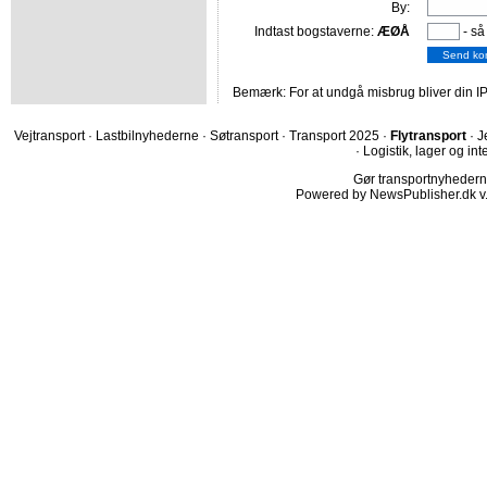
By:
Indtast bogstaverne:
ÆØÅ
- så
Bemærk: For at undgå misbrug bliver din IP
Vejtransport
·
Lastbilnyhederne
·
Søtransport
·
Transport 2025
·
Flytransport
·
J
·
Logistik, lager og int
Gør transportnyhederne.
Powered by NewsPublisher.dk v