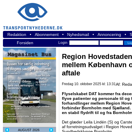
Redaktion
•
Abonnement
•
Nyhedsmail
•
Annoncering
•
S
Forsiden
Login
Region Hovedstaden s
mellem København 
aftale
Fredag 10. oktober 2025 kl: 13:31
Af:
Reda
​Flyselskabet DAT kommer fra decemb
flyve patienter og personale til og 
forhandlinger mellem ​Region Hove
forbinder Bornholm med Sjælland. M
en stabil flydrift til og fra Bornhol
Det glæder Leila Lindén (S) og Cars
af forretningsudvalget i Region Hov
AUGUST 2026
Sundhedsklynge Bornholm.