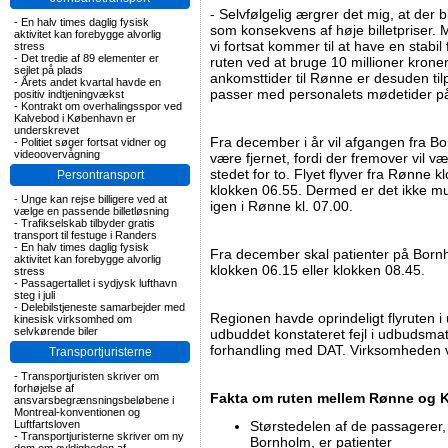
- Selvfølgelig ærgrer det mig, at der b
-
En halv times daglig fysisk
som konsekvens af høje billetpriser. Me
aktivitet kan forebygge alvorlig
vi fortsat kommer til at have en stabil 
stress
-
Det tredie af 89 elementer er
ruten ved at bruge 10 millioner kroner
sejlet på plads
ankomsttider til Rønne er desuden ti
-
Årets andet kvartal havde en
passer med personalets mødetider på 
positiv indtjeningvækst
-
Kontrakt om overhalingsspor ved
Kalvebod i København er
underskrevet
Fra december i år vil afgangen fra B
-
Politiet søger fortsat vidner og
videoovervågning
være fjernet, fordi der fremover vil vær
stedet for to. Flyet flyver fra Rønne
Persontransport
klokken 06.55. Dermed er det ikke muli
-
Unge kan rejse billigere ved at
igen i Rønne kl. 07.00.
vælge en passende billetløsning
-
Trafikselskab tilbyder gratis
transport til festuge i Randers
-
En halv times daglig fysisk
Fra december skal patienter på Born
aktivitet kan forebygge alvorlig
klokken 06.15 eller klokken 08.45.
stress
-
Passagertallet i sydjysk lufthavn
steg i juli
-
Delebilstjeneste samarbejder med
Regionen havde oprindeligt flyruten i 
kinesisk virksomhed om
selvkørende biler
udbuddet konstateret fejl i udbudsmate
forhandling med DAT. Virksomheden v
Transportjuristerne
-
Transportjuristen skriver om
forhøjelse af
​Fakta om ruten mellem Rønne og
ansvarsbegrænsningsbeløbene i
Montreal-konventionen og
Luftfartsloven
Størstedelen af de passagerer, 
-
Transportjuristerne skriver om ny
Bornholm, er patienter