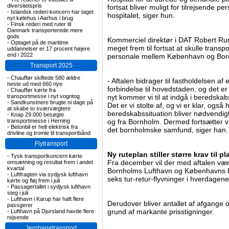
diversitetspris
fortsat bliver muligt for tilrejsende p
-
Islandsk rederi-koncern har taget
hospitalet, siger hun.
nyt kølehus i Aarhus i brug
-
Finsk rederi med ruter til
Danmark transporterede mere
gods
Kommerciel direktør i DAT Robert Rung
-
Optaget på de maritime
meget frem til fortsat at skulle transp
uddannelser er 17 procent højere
end i 2022
personale mellem København og Bor
Transport 2025
-
Chauffør skiftede 580 ældre
- Aftalen bidrager til fastholdelsen af
heste ud med 660 nye
forbindelse til hovedstaden, og det er 
-
Chauffør kørte fra
transportmesse i nyt vogntog
nyt kommer vi til at indgå i beredska
-
Sandkunstnere brugte ni dage på
Det er vi stolte af, og vi er klar, også 
at skabe to sværvægtere
beredskabssituation bliver nødvendigt a
-
Knap 29.000 besøgte
transportmesse i Herning
og fra Bornholm. Dermed fortsætter vi m
-
Betonbil er helt elektrisk fra
det bornholmske samfund, siger han.
drivline og tromle til transportbånd
Flytransport
Ny ruteplan stiller større krav til 
-
Tysk transportkoncern kørte
​Fra december vil der med aftalen vær
omsætning og resultat frem i andet
kvartal
Bornholms Lufthavn og Københavns Lu
-
Luftfragten via sydjysk lufthavn
seks tur-retur-flyvninger i hverdagen
kørte og fløj frem i juli
-
Passagertallet i sydjysk lufthavn
steg i juli
-
Lufthavn i Karup har haft flere
Derudover bliver antallet af afgange
passgerer
grund af markante prisstigninger.
-
Lufthavn på Djursland havde flere
rejsende
Jernbanetransport