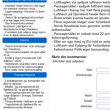
-
Luftfragten via sydjysk lufthavn kørte 
-
Islandsk rederi-koncern har taget
-
Passagertallet i sydjysk lufthavn steg 
nyt kølehus i Aarhus i brug
-
Lufthavn i Karup har haft flere pass
-
Lagerudlejning i Horsens er årets
-
Lufthavn på Djursland havde flere r
største
-
Vækst får sengetøjsvirksomhed
-
Årets andet kvartal havde en positiv
til at leje lager ved Horsens
-
Flere rejsende klager over forsinked
-
Stor industrivirksomhed
-
Norsk flyselskab kom gennem andet 
investerer yderligere sit
distributionscenter i Rødekro
driftsresultat
-
Fremtiden kan udløse langt større
-
Passagertallet er vokset med 22 pro
krav til digital infrastruktur
indenrigsflyvning
Havne
-
Efter en uge med ny EU-told er antal
-
Lufthavn ved Esbjerg får forbindelse
-
Dansk entreprenør skal ombygge
-
Københavns Politi øger bemanding i
kaj i Hamburg
-
Havnemand forlader sin post efter
43 år
Skriv din kommentar:
-
Esbjerg Havn investerede 748
millioner i 2025
Alle felter skal udfyldes!
-
Skibsfarten skal ikke være kanal
og skydeskive for narkosmugling
-
Nye regler mod narkosmugling:
Titel:
Transportnavne
Kommentar:
-
Lastbilimportør og -forhandler har
fået ny direktør
-
Affalds- og energiselskab på
Sjælland får ny genbrugschef
-
Tankvognsproducent har fået ny
Navn:
salgsrådgiver i Sverige, Danmark
og Finland
Email:
-
Finansdirektør i lufthavn er død
-
Togselskab på Sjælland får ny
Adresse:
administrerende direktør