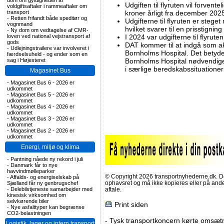
dom om gyldigheden af
Udgiften til flyruten vil forvent
voldgiftsaftaler i rammeaftaler om
transport
kroner årligt fra december 2025.
-
Retten frifandt både speditør og
Udgifterne til flyruten er steget
vognmand
hvilket svarer til en prisstignin
-
Ny dom om vedtagelse af CMR-
loven ved national vejstransport af
I 2024 var udgifterne til flyrute
gods
DAT kommer til at indgå som a
-
Udlejningstrailere var involveret i
Bornholms Hospital. Det betyde
færdselsuheld - og ender som en
sag i Højesteret
Bornholms Hospital nødvendige 
i særlige beredskabssituationer
Magasinet Bus
-
Magasinet Bus 6 - 2026 er
udkommet
-
Magasinet Bus 5 - 2026 er
udkommet
-
Magasinet Bus 4 - 2026 er
udkommet
-
Magasinet Bus 3 - 2026 er
udkommet
-
Magasinet Bus 2 - 2026 er
udkommet
Energi, miljø og klima
-
Pantning nåede ny rekord i juli
-
Danmark får to nye
havvindmølleparker
© Copyright 2026 transportnyhederne.dk. Den
-
Affalds- og energiselskab på
ophavsret og må ikke kopieres eller på an
Sjælland får ny genbrugschef
-
Delebilstjeneste samarbejder med
aftale.
kinesisk virksomhed om
selvkørende biler
Print siden
-
Nye asfalttyper kan begrænse
CO2-belastningen
-
Tysk transportkoncern kørte omsætni
Logistik, lager og intern transport