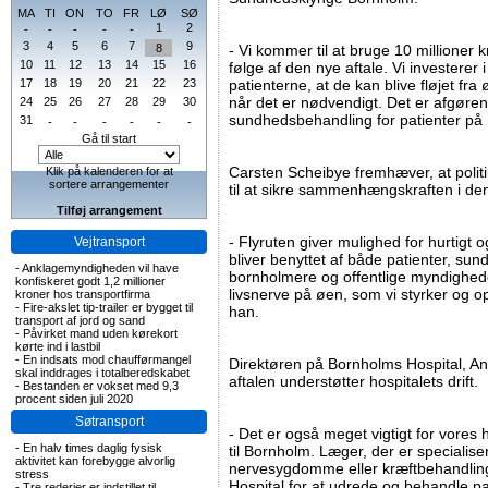
MA
TI
ON
TO
FR
LØ
SØ
1
2
-
-
-
-
-
3
4
5
6
7
9
8
- Vi kommer til at bruge 10 millioner 
10
11
12
13
14
15
16
følge af den nye aftale. Vi investerer 
17
18
19
20
21
22
23
patienterne, at de kan blive fløjet fr
når det er nødvendigt. Det er afgørend
24
25
26
27
28
29
30
sundhedsbehandling for patienter på 
31
-
-
-
-
-
-
Gå til start
Carsten Scheibye fremhæver, at poli
Klik på kalenderen for at
sortere arrangementer
til at sikre sammenhængskraften i den
Tilføj arrangement
- Flyruten giver mulighed for hurtigt o
Vejtransport
bliver benyttet af både patienter, sun
-
Anklagemyndigheden vil have
bornholmere og offentlige myndigheder
konfiskeret godt 1,2 millioner
livsnerve på øen, som vi styrker og o
kroner hos transportfirma
-
Fire-akslet tip-trailer er bygget til
han.
transport af jord og sand
-
Påvirket mand uden kørekort
kørte ind i lastbil
-
En indsats mod chaufførmangel
Direktøren på Bornholms Hospital, A
skal inddrages i totalberedskabet
aftalen understøtter hospitalets drift.
-
Bestanden er vokset med 9,3
procent siden juli 2020
Søtransport
- Det er også meget vigtigt for vores
-
En halv times daglig fysisk
til Bornholm. Læger, der er specialiser
aktivitet kan forebygge alvorlig
nervesygdomme eller kræftbehandling, 
stress
Hospital for at udrede og behandle pati
-
Tre rederier er indstillet til