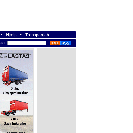
•
Hjælp
•
Transportjob
ikler