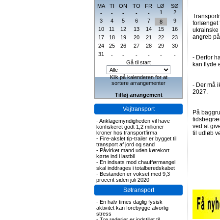
MA
TI
ON
TO
FR
LØ
SØ
1
2
-
-
-
-
-
Transportm
3
4
5
6
7
9
8
forlænget 
10
11
12
13
14
15
16
ukrainske 
angreb på
17
18
19
20
21
22
23
24
25
26
27
28
29
30
31
-
-
-
-
-
-
- Derfor ha
Gå til start
kan flyde 
Klik på kalenderen for at
sortere arrangementer
- Der må i
2027.
Tilføj arrangement
Vejtransport
På baggru
tidsbegræn
-
Anklagemyndigheden vil have
ved at giv
konfiskeret godt 1,2 millioner
kroner hos transportfirma
til udløb 
-
Fire-akslet tip-trailer er bygget til
transport af jord og sand
-
Påvirket mand uden kørekort
kørte ind i lastbil
-
En indsats mod chaufførmangel
skal inddrages i totalberedskabet
-
Bestanden er vokset med 9,3
procent siden juli 2020
Søtransport
-
En halv times daglig fysisk
aktivitet kan forebygge alvorlig
stress
-
Tre rederier er indstillet til