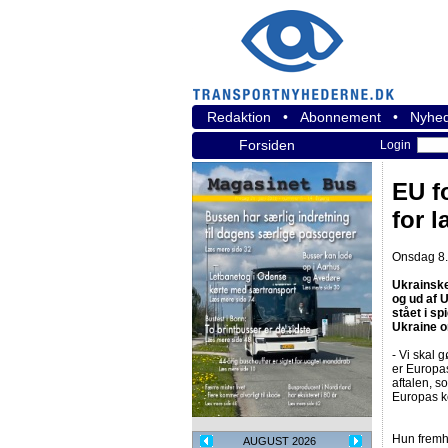
Redaktion
•
Abonnement
•
Nyhed
Forsiden
Login
EU f
for l
Onsdag 8.
Ukrainske
og ud af 
stået i s
Ukraine o
- Vi skal g
er Europas
aftalen, s
Europas ko
Hun fremhæ
AUGUST 2026