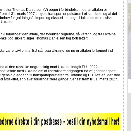
inister Thomas Danielsen (V) peger i forbindelse med, at aftalen er
frem til 31. marts 2027, at godstransport er pulsåren i et samfund, og at det
behov for gnidningsfri import og eksport er steget i takt med de russiske
 Ukraine.
r vi forlænget den aftale, der forenkler reglerne, så varer til og fra Ukraine
enkelt og sikkert, siger Thomas Danielsen tog fortsætter:
kke være tvivl om, at EU står bag Ukraine, og nu er aftalen forlænget ind i
nd af den russiske angrebskrig mod Ukraine indgik EU i 2022 en
set aftale med Ukraine om at liberalisere adgangen for vejgodstransport
e gensidig adgang til transportoperatører fra Ukraine og EU. Aftalen, der stod
ved årsskiftet, er blevet forlænget flere gange. Senest frem til 31. marts 2027.