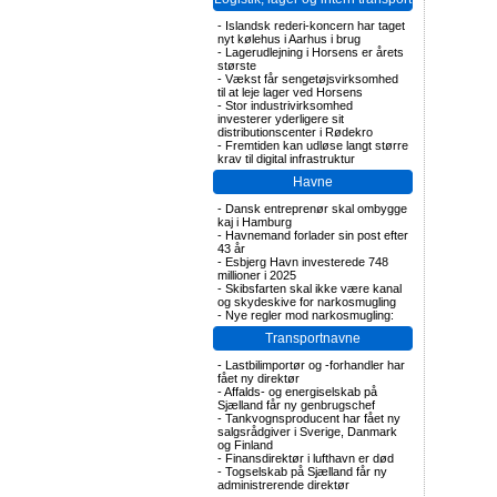
-
Islandsk rederi-koncern har taget
nyt kølehus i Aarhus i brug
-
Lagerudlejning i Horsens er årets
største
-
Vækst får sengetøjsvirksomhed
til at leje lager ved Horsens
-
Stor industrivirksomhed
investerer yderligere sit
distributionscenter i Rødekro
-
Fremtiden kan udløse langt større
krav til digital infrastruktur
Havne
-
Dansk entreprenør skal ombygge
kaj i Hamburg
-
Havnemand forlader sin post efter
43 år
-
Esbjerg Havn investerede 748
millioner i 2025
-
Skibsfarten skal ikke være kanal
og skydeskive for narkosmugling
-
Nye regler mod narkosmugling:
Transportnavne
-
Lastbilimportør og -forhandler har
fået ny direktør
-
Affalds- og energiselskab på
Sjælland får ny genbrugschef
-
Tankvognsproducent har fået ny
salgsrådgiver i Sverige, Danmark
og Finland
-
Finansdirektør i lufthavn er død
-
Togselskab på Sjælland får ny
administrerende direktør