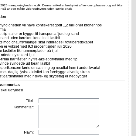
 2026 transportnyhederne.dk. Denne artikel er beskyttet af lov om ophavsret og må ikke
ler på anden måde videreudnyttes uden særlig aftale.
iden
yndigheden vil have konfiskeret godt 1,2 millioner kroner hos
irma
et tip-trailer er bygget til transport af jord og sand
mand uden kørekort kørte ind i lastbil
ts mod chaufførmangel skal inddrages i totalberedskabet
n er vokset med 9,3 procent siden juli 2020
 lastbiler fik nummerplader på i juli
nåede ny rekord i juli
firma har fået en ny tre-akslet citytrailer med tip
vinde svingede ud foran lastbil
sportkoncern kørte omsætning og resultat frem i andet kvartal
imes daglig fysisk aktivitet kan forebygge alvorlig stress
let gardintrailer med hæve- og skydetag er nedbygget
 kommentar:
r skal udfyldes!
Titel:
Kommentar:
Navn: