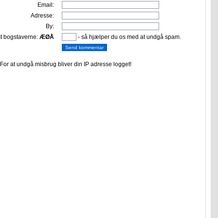
Email:
Adresse:
By:
st bogstaverne:
ÆØÅ
- så hjælper du os med at undgå spam.
or at undgå misbrug bliver din IP adresse logget!