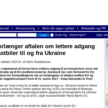
smail
•
Annoncering
•
Skriv din egen nyhed
•
Websider og PR
Husk mig
Glemt login?
Søg i art
orlænger aftalen om lettere adgang
astbiler til og fra Ukraine
 oktober 2025 kl: 10:36
Af:
Redaktionen
 vognmænd vil fortsat have enklere adgang til at transportere varer ind
Ukraine og til EU-medlemsstaterne. Danmark har som formand for EU
pidsen for forhandlingerne om en forlængelse af aftalen mellem EU og
m vejgodstransport frem til 31. marts 2027 - knap halvandet år frem
øre alt, hvad vi kan for at støtte ukrainerne lige nu. Ukraines kamp for frihed
 kamp for frihed. Derfor glæder det mig, at EU har besluttet at forlænge
om giver ukrainske vognmænd lettere adgang til at transportere fra Ukraine -
rnkammer - ind og ud af EU, siger europaminister Marie Bjerre (V).
ver, at aftalen er en fordel for både for Ukraine og for EU.