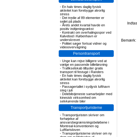
-
En halv times daglig fysisk
aktivitet kan forebygge alvorlig
stress
-
Det tredie af 89 elementer er
sejlet på plads
Indta
-
Årets andet kvartal havde en
positiv indtjeningvækst
-
Kontrakt om overhalingsspor ved
Kalvebod i København er
underskrevet
Bemærk: F
-
Politiet søger fortsat vidner og
videoovervågning
Persontransport
-
Unge kan rejse billigere ved at
vælge en passende billetløsning
-
Trafikselskab tilbyder gratis
transport til festuge i Randers
-
En halv times daglig fysisk
aktivitet kan forebygge alvorlig
stress
-
Passagertallet i sydjysk lufthavn
steg i juli
-
Delebilstjeneste samarbejder med
kinesisk virksomhed om
selvkørende biler
Transportjuristerne
-
Transportjuristen skriver om
forhøjelse af
ansvarsbegrænsningsbeløbene i
Montreal-konventionen og
Luftfartsloven
-
Transportjuristerne skriver om ny