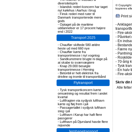
diversitetspris
© Copyright
-
Islandsk rederi-koncern har taget
kopieres el
nyt kølehus i Aarhus i brug
-
Finsk rederi med ruter til
Print s
Danmark transporterede mere
gods
-
Anklagem
-
Optaget på de maritime
uddannelser er 17 procent højere
transportf
end i 2022
-
Fire-aksl
-
Påvirket 
Transport 2025
-
En indsa
-
Chauffør skiftede 580 ældre
-
Bestande
heste ud med 660 nye
-
Færre nye
-
Chauffør kørte fra
-
Pantning 
transportmesse i nyt vogntog
-
Roskilde-
-
Sandkunstnere brugte ni dage på
-
70-årig k
at skabe to sværvægtere
-
Tysk tran
-
Knap 29.000 besøgte
transportmesse i Herning
-
En halv t
-
Betonbil er helt elektrisk fra
-
Fire-aks
drivline og tromle til transportbånd
Skriv din
Flytransport
Alle felte
-
Tysk transportkoncern kørte
omsætning og resultat frem i andet
kvartal
-
Luftfragten via sydjysk lufthavn
kørte og fløj frem i juli
-
Passagertallet i sydjysk lufthavn
steg i juli
-
Lufthavn i Karup har haft flere
passgerer
-
Lufthavn på Djursland havde flere
rejsende
Jernbanetransport