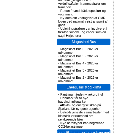
dom om gyldigheden af
voldgiftsaftaler i rammeaftaler om
transport
-
Retten frifandt både speditør og
vognmand
-
Ny dom om vedtagelse af CMR-
loven ved national vejstransport af
gods
-
Udlejningstrailere var involveret i
færdselsuheld - og ender som en
sag i Højesteret
Magasinet Bus
-
Magasinet Bus 6 - 2026 er
udkommet
-
Magasinet Bus 5 - 2026 er
udkommet
-
Magasinet Bus 4 - 2026 er
udkommet
-
Magasinet Bus 3 - 2026 er
udkommet
-
Magasinet Bus 2 - 2026 er
udkommet
Energi, miljø og klima
-
Pantning nåede ny rekord i juli
-
Danmark får to nye
havvindmølleparker
-
Affalds- og energiselskab på
Sjælland får ny genbrugschef
-
Delebilstjeneste samarbejder med
kinesisk virksomhed om
selvkørende biler
-
Nye asfalttyper kan begrænse
CO2-belastningen
Logistik, lager og intern transport