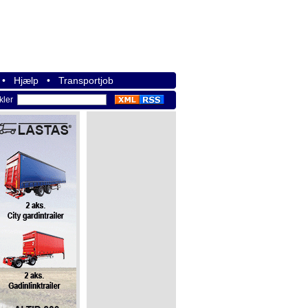
•
Hjælp
•
Transportjob
ikler