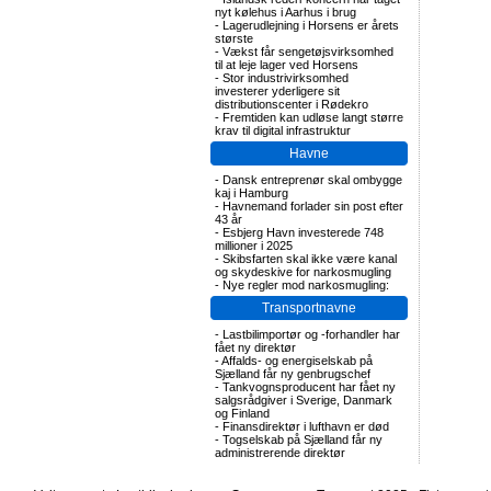
nyt kølehus i Aarhus i brug
-
Lagerudlejning i Horsens er årets
største
-
Vækst får sengetøjsvirksomhed
til at leje lager ved Horsens
-
Stor industrivirksomhed
investerer yderligere sit
distributionscenter i Rødekro
-
Fremtiden kan udløse langt større
krav til digital infrastruktur
Havne
-
Dansk entreprenør skal ombygge
kaj i Hamburg
-
Havnemand forlader sin post efter
43 år
-
Esbjerg Havn investerede 748
millioner i 2025
-
Skibsfarten skal ikke være kanal
og skydeskive for narkosmugling
-
Nye regler mod narkosmugling:
Transportnavne
-
Lastbilimportør og -forhandler har
fået ny direktør
-
Affalds- og energiselskab på
Sjælland får ny genbrugschef
-
Tankvognsproducent har fået ny
salgsrådgiver i Sverige, Danmark
og Finland
-
Finansdirektør i lufthavn er død
-
Togselskab på Sjælland får ny
administrerende direktør