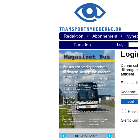
Redaktion
•
Abonnement
•
Nyhed
Forsiden
Login
Logi
Denne sid
dit bruger
artiklen!
E-mail ad
Kodeord:
Husk m
Glemt Ko
AUGUST 2026