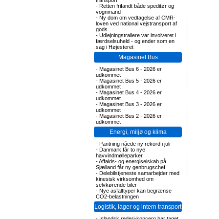
transport
-
Retten frifandt både speditør og
vognmand
-
Ny dom om vedtagelse af CMR-
loven ved national vejstransport af
gods
-
Udlejningstrailere var involveret i
færdselsuheld - og ender som en
sag i Højesteret
Magasinet Bus
-
Magasinet Bus 6 - 2026 er
udkommet
-
Magasinet Bus 5 - 2026 er
udkommet
-
Magasinet Bus 4 - 2026 er
udkommet
-
Magasinet Bus 3 - 2026 er
udkommet
-
Magasinet Bus 2 - 2026 er
udkommet
Energi, miljø og klima
-
Pantning nåede ny rekord i juli
-
Danmark får to nye
havvindmølleparker
-
Affalds- og energiselskab på
Sjælland får ny genbrugschef
-
Delebilstjeneste samarbejder med
kinesisk virksomhed om
selvkørende biler
-
Nye asfalttyper kan begrænse
CO2-belastningen
Logistik, lager og intern transport
-
Islandsk rederi-koncern har taget