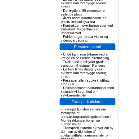
aktivitet kan forebygge alvorlig
stress
-
Det tredie af 89 elementer er
sejlet på plads
-
Årets andet kvartal havde en
positiv indtjeningvækst
-
Kontrakt om overhalingsspor ved
Kalvebod i København er
underskrevet
-
Politiet søger fortsat vidner og
videoovervågning
Persontransport
-
Unge kan rejse billigere ved at
vælge en passende billetløsning
-
Trafikselskab tilbyder gratis
transport til festuge i Randers
-
En halv times daglig fysisk
aktivitet kan forebygge alvorlig
stress
-
Passagertallet i sydjysk lufthavn
steg i juli
-
Delebilstjeneste samarbejder med
kinesisk virksomhed om
selvkørende biler
Transportjuristerne
-
Transportjuristen skriver om
forhøjelse af
ansvarsbegrænsningsbeløbene i
Montreal-konventionen og
Luftfartsloven
-
Transportjuristerne skriver om ny
dom om gyldigheden af
voldgiftsaftaler i rammeaftaler om