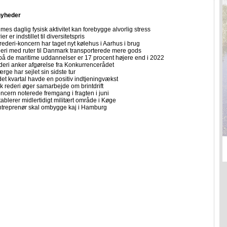
nyheder
imes daglig fysisk aktivitet kan forebygge alvorlig stress
er er indstillet til diversitetspris
rederi-koncern har taget nyt kølehus i Aarhus i brug
deri med ruter til Danmark transporterede mere gods
på de maritime uddannelser er 17 procent højere end i 2022
eri anker afgørelse fra Konkurrencerådet
ærge har sejlet sin sidste tur
et kvartal havde en positiv indtjeningvækst
k rederi øger samarbejde om brintdrift
ncern noterede fremgang i fragten i juni
etablerer midlertidigt militært område i Køge
treprenør skal ombygge kaj i Hamburg