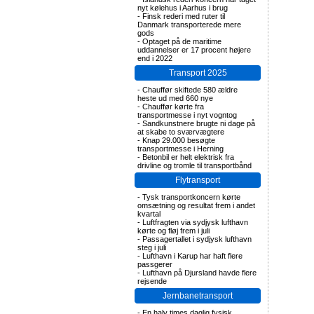
nyt kølehus i Aarhus i brug
-
Finsk rederi med ruter til
Danmark transporterede mere
gods
-
Optaget på de maritime
uddannelser er 17 procent højere
end i 2022
Transport 2025
-
Chauffør skiftede 580 ældre
heste ud med 660 nye
-
Chauffør kørte fra
transportmesse i nyt vogntog
-
Sandkunstnere brugte ni dage på
at skabe to sværvægtere
-
Knap 29.000 besøgte
transportmesse i Herning
-
Betonbil er helt elektrisk fra
drivline og tromle til transportbånd
Flytransport
-
Tysk transportkoncern kørte
omsætning og resultat frem i andet
kvartal
-
Luftfragten via sydjysk lufthavn
kørte og fløj frem i juli
-
Passagertallet i sydjysk lufthavn
steg i juli
-
Lufthavn i Karup har haft flere
passgerer
-
Lufthavn på Djursland havde flere
rejsende
Jernbanetransport
-
En halv times daglig fysisk