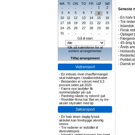
MA
TI
ON
TO
FR
LØ
SØ
1
2
-
-
-
-
-
Seneste 
3
4
5
6
7
9
8
-
En halv t
10
11
12
13
14
15
16
-
Tre rederi
17
18
19
20
21
22
23
-
Islandsk 
24
25
26
27
28
29
30
-
Finsk re
31
-
-
-
-
-
-
-
Optaget 
Gå til start
-
Færgered
-
45-årig f
-
Årets and
Klik på kalenderen for at
sortere arrangementer
-
Hollands
-
Rederiko
Tilføj arrangement
-
Politiet 
-
Dansk en
Vejtransport
-
En indsats mod chaufførmangel
skal inddrages i totalberedskabet
-
Bestanden er vokset med 9,3
procent siden juli 2020
-
Færre nye lastbiler fik
nummerplader på i juli
-
Pantning nåede ny rekord i juli
-
Roskilde-firma har fået en ny tre-
akslet citytrailer med tip
Søtransport
-
En halv times daglig fysisk
aktivitet kan forebygge alvorlig
stress
-
Tre rederier er indstillet til
diversitetspris
-
Islandsk rederi-koncern har taget