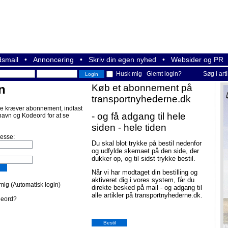
smail
•
Annoncering
•
Skriv din egen nyhed
•
Websider og PR
Husk mig
Glemt login?
Søg i art
n
Køb et abonnement på
transportnyhederne.dk
e kræver abonnement, indtast
- og få adgang til hele
navn og Kodeord for at se
siden - hele tiden
resse:
Du skal blot trykke på bestil nedenfor
og udfylde skemaet på den side, der
dukker op, og til sidst trykke bestil.
Når vi har modtaget din bestilling og
aktiveret dig i vores system, får du
ig (Automatisk login)
direkte besked på mail - og adgang til
alle artikler på transportnyhederne.dk.
deord?