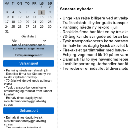
MA
TI
ON
TO
FR
LØ
SØ
1
2
-
-
-
-
-
Seneste nyheder
3
4
5
6
7
9
8
10
11
12
13
14
15
16
-
Unge kan rejse billigere ved at vælg
17
18
19
20
21
22
23
-
Trafikselskab tilbyder gratis transpor
24
25
26
27
28
29
30
-
Pantning nåede ny rekord i juli
-
Roskilde-firma har fået en ny tre-aksl
31
-
-
-
-
-
-
-
70-årig kvinde svingede ud foran las
Gå til start
-
Tysk transportkoncern kørte omsætni
Klik på kalenderen for at
-
En halv times daglig fysisk aktivitet
sortere arrangementer
-
Fire-akslet gardintrailer med hæve-
-
Esbjerg-vognmand fik 10 på en va
Tilføj arrangement
-
Danmark får to nye havvindmøllepa
Vejtransport
-
Lastbilimportør og -forhandler har få
-
Tre rederier er indstillet til diversitet
-
Pantning nåede ny rekord i juli
-
Roskilde-firma har fået en ny tre-
akslet citytrailer med tip
-
70-årig kvinde svingede ud foran
lastbil
-
Tysk transportkoncern kørte
omsætning og resultat frem i andet
kvartal
-
En halv times daglig fysisk
aktivitet kan forebygge alvorlig
stress
Søtransport
-
En halv times daglig fysisk
aktivitet kan forebygge alvorlig
stress
-
Tre rederier er indstillet til