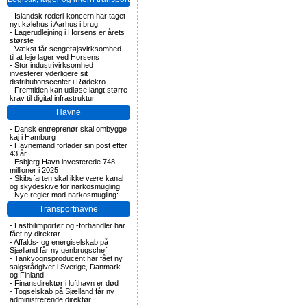
-
Islandsk rederi-koncern har taget
nyt kølehus i Aarhus i brug
-
Lagerudlejning i Horsens er årets
største
-
Vækst får sengetøjsvirksomhed
til at leje lager ved Horsens
-
Stor industrivirksomhed
investerer yderligere sit
distributionscenter i Rødekro
-
Fremtiden kan udløse langt større
krav til digital infrastruktur
Havne
-
Dansk entreprenør skal ombygge
kaj i Hamburg
-
Havnemand forlader sin post efter
43 år
-
Esbjerg Havn investerede 748
millioner i 2025
-
Skibsfarten skal ikke være kanal
og skydeskive for narkosmugling
-
Nye regler mod narkosmugling:
Transportnavne
-
Lastbilimportør og -forhandler har
fået ny direktør
-
Affalds- og energiselskab på
Sjælland får ny genbrugschef
-
Tankvognsproducent har fået ny
salgsrådgiver i Sverige, Danmark
og Finland
-
Finansdirektør i lufthavn er død
-
Togselskab på Sjælland får ny
administrerende direktør