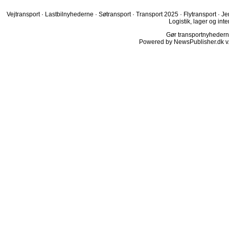
Vejtransport
·
Lastbilnyhederne
·
Søtransport
·
Transport 2025
·
Flytransport
·
Je
Logistik, lager og inte
Gør transportnyhederne.
Powered by NewsPublisher.dk v