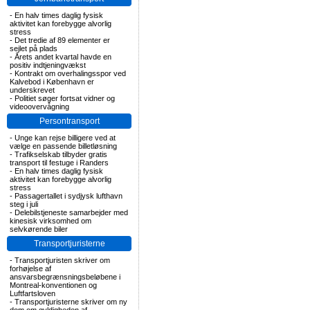
-
En halv times daglig fysisk
aktivitet kan forebygge alvorlig
stress
-
Det tredie af 89 elementer er
sejlet på plads
-
Årets andet kvartal havde en
positiv indtjeningvækst
-
Kontrakt om overhalingsspor ved
Kalvebod i København er
underskrevet
-
Politiet søger fortsat vidner og
videoovervågning
Persontransport
-
Unge kan rejse billigere ved at
vælge en passende billetløsning
-
Trafikselskab tilbyder gratis
transport til festuge i Randers
-
En halv times daglig fysisk
aktivitet kan forebygge alvorlig
stress
-
Passagertallet i sydjysk lufthavn
steg i juli
-
Delebilstjeneste samarbejder med
kinesisk virksomhed om
selvkørende biler
Transportjuristerne
-
Transportjuristen skriver om
forhøjelse af
ansvarsbegrænsningsbeløbene i
Montreal-konventionen og
Luftfartsloven
-
Transportjuristerne skriver om ny