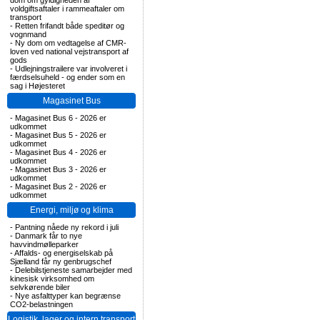
dom om gyldigheden af
voldgiftsaftaler i rammeaftaler om
transport
-
Retten frifandt både speditør og
vognmand
-
Ny dom om vedtagelse af CMR-
loven ved national vejstransport af
gods
-
Udlejningstrailere var involveret i
færdselsuheld - og ender som en
sag i Højesteret
Magasinet Bus
-
Magasinet Bus 6 - 2026 er
udkommet
-
Magasinet Bus 5 - 2026 er
udkommet
-
Magasinet Bus 4 - 2026 er
udkommet
-
Magasinet Bus 3 - 2026 er
udkommet
-
Magasinet Bus 2 - 2026 er
udkommet
Energi, miljø og klima
-
Pantning nåede ny rekord i juli
-
Danmark får to nye
havvindmølleparker
-
Affalds- og energiselskab på
Sjælland får ny genbrugschef
-
Delebilstjeneste samarbejder med
kinesisk virksomhed om
selvkørende biler
-
Nye asfalttyper kan begrænse
CO2-belastningen
Logistik, lager og intern transport