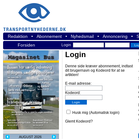
Redaktion
•
Abonnement
•
Nyhedsmail
•
Annoncering
•
S
Forsiden
Login
Login
Denne side kræver abonnement, indtast
dit brugernavn og Kodeord for at se
artiklen!
E-mail adresse:
Kodeord:
Husk mig (Automatisk login)
Glemt Kodeord?
AUGUST 2026