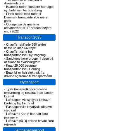
diversitetspris
-
Islandsk rederi-koncern har taget
nyt kølehus i Aarhus i brug
-
Finsk rederi med ruter til
Danmark transporterede mere
gods
-
Optaget på de maritime
uddannelser er 17 procent højere
end i 2022
Transport 2025
-
Chauffør skiftede 580 ældre
heste ud med 660 nye
-
Chauffør kørte fra
transportmesse i nyt vogntog
-
Sandkunstnere brugte ni dage på
at skabe to sværvægtere
-
Knap 29.000 besøgte
transportmesse i Herning
-
Betonbil er helt elektrisk fra
drivline og tromle til transportbånd
Flytransport
-
Tysk transportkoncern kørte
omsætning og resultat frem i andet
kvartal
-
Luftfragten via sydjysk lufthavn
kørte og fløj frem i juli
-
Passagertallet i sydjysk lufthavn
steg i juli
-
Lufthavn i Karup har haft flere
passgerer
-
Lufthavn på Djursland havde flere
rejsende
Jernbanetransport