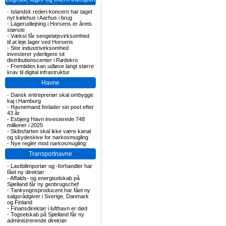
-
Islandsk rederi-koncern har taget
nyt kølehus i Aarhus i brug
-
Lagerudlejning i Horsens er årets
største
-
Vækst får sengetøjsvirksomhed
til at leje lager ved Horsens
-
Stor industrivirksomhed
investerer yderligere sit
distributionscenter i Rødekro
-
Fremtiden kan udløse langt større
krav til digital infrastruktur
Havne
-
Dansk entreprenør skal ombygge
kaj i Hamburg
-
Havnemand forlader sin post efter
43 år
-
Esbjerg Havn investerede 748
millioner i 2025
-
Skibsfarten skal ikke være kanal
og skydeskive for narkosmugling
-
Nye regler mod narkosmugling:
Transportnavne
-
Lastbilimportør og -forhandler har
fået ny direktør
-
Affalds- og energiselskab på
Sjælland får ny genbrugschef
-
Tankvognsproducent har fået ny
salgsrådgiver i Sverige, Danmark
og Finland
-
Finansdirektør i lufthavn er død
-
Togselskab på Sjælland får ny
administrerende direktør