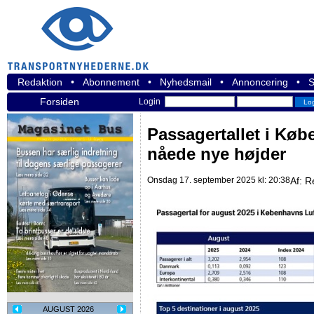
Redaktion
•
Abonnement
•
Nyhedsmail
•
Annoncering
•
S
Forsiden
Login
Passagertallet i Kø
nåede nye højder
Onsdag 17. september 2025 kl: 20:38
Af:
R
AUGUST 2026