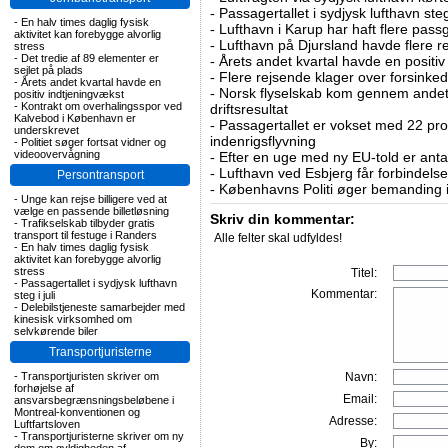
-
Passagertallet i sydjysk lufthavn steg 
-
En halv times daglig fysisk
-
Lufthavn i Karup har haft flere pass
aktivitet kan forebygge alvorlig
-
Lufthavn på Djursland havde flere r
stress
-
Det tredie af 89 elementer er
-
Årets andet kvartal havde en positiv
sejlet på plads
-
Flere rejsende klager over forsinked
-
Årets andet kvartal havde en
-
Norsk flyselskab kom gennem andet 
positiv indtjeningvækst
-
Kontrakt om overhalingsspor ved
driftsresultat
Kalvebod i København er
-
Passagertallet er vokset med 22 pro
underskrevet
indenrigsflyvning
-
Politiet søger fortsat vidner og
videoovervågning
-
Efter en uge med ny EU-told er antal
-
Lufthavn ved Esbjerg får forbindelse
Persontransport
-
Københavns Politi øger bemanding i
-
Unge kan rejse billigere ved at
vælge en passende billetløsning
Skriv din kommentar:
-
Trafikselskab tilbyder gratis
transport til festuge i Randers
Alle felter skal udfyldes!
-
En halv times daglig fysisk
aktivitet kan forebygge alvorlig
stress
Titel:
-
Passagertallet i sydjysk lufthavn
Kommentar:
steg i juli
-
Delebilstjeneste samarbejder med
kinesisk virksomhed om
selvkørende biler
Transportjuristerne
-
Transportjuristen skriver om
Navn:
forhøjelse af
Email:
ansvarsbegrænsningsbeløbene i
Montreal-konventionen og
Adresse:
Luftfartsloven
-
Transportjuristerne skriver om ny
By: