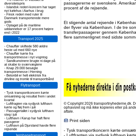
passagererne er svenskere. Amerikane
diversitetspris
-
Islandsk rederi-koncern har taget
procent af de rejsende.
nyt kølehus i Aarhus i brug
-
Finsk rederi med ruter til
Danmark transporterede mere
gods
Et stigende antal rejsende i Københa
-
Optaget på de maritime
der flyver via København. I de tre s
uddannelser er 17 procent højere
transferpassagerer gennem København
end i 2022
flere sammenlignet med sidste somm
Transport 2025
-
Chauffør skiftede 580 ældre
heste ud med 660 nye
-
Chauffør kørte fra
transportmesse i nyt vogntog
-
Sandkunstnere brugte ni dage på
at skabe to sværvægtere
-
Knap 29.000 besøgte
transportmesse i Herning
-
Betonbil er helt elektrisk fra
drivline og tromle til transportbånd
Flytransport
-
Tysk transportkoncern kørte
omsætning og resultat frem i andet
kvartal
© Copyright 2026 transportnyhederne.dk. Den
-
Luftfragten via sydjysk lufthavn
kørte og fløj frem i juli
ophavsret og må ikke kopieres eller på an
-
Passagertallet i sydjysk lufthavn
aftale.
steg i juli
-
Lufthavn i Karup har haft flere
Print siden
passgerer
-
Lufthavn på Djursland havde flere
rejsende
-
Tysk transportkoncern kørte omsætni
-
Luftfragten via sydjysk lufthavn kørte 
Jernbanetransport