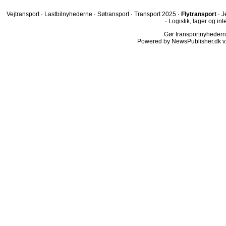
Vejtransport
·
Lastbilnyhederne
·
Søtransport
·
Transport 2025
·
Flytransport
·
J
·
Logistik, lager og int
Gør transportnyhederne.
Powered by NewsPublisher.dk v