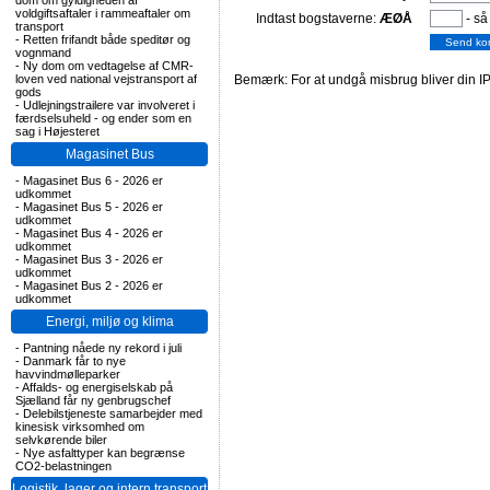
dom om gyldigheden af
voldgiftsaftaler i rammeaftaler om
Indtast bogstaverne:
ÆØÅ
- så
transport
-
Retten frifandt både speditør og
vognmand
-
Ny dom om vedtagelse af CMR-
loven ved national vejstransport af
Bemærk: For at undgå misbrug bliver din IP
gods
-
Udlejningstrailere var involveret i
færdselsuheld - og ender som en
sag i Højesteret
Magasinet Bus
-
Magasinet Bus 6 - 2026 er
udkommet
-
Magasinet Bus 5 - 2026 er
udkommet
-
Magasinet Bus 4 - 2026 er
udkommet
-
Magasinet Bus 3 - 2026 er
udkommet
-
Magasinet Bus 2 - 2026 er
udkommet
Energi, miljø og klima
-
Pantning nåede ny rekord i juli
-
Danmark får to nye
havvindmølleparker
-
Affalds- og energiselskab på
Sjælland får ny genbrugschef
-
Delebilstjeneste samarbejder med
kinesisk virksomhed om
selvkørende biler
-
Nye asfalttyper kan begrænse
CO2-belastningen
Logistik, lager og intern transport