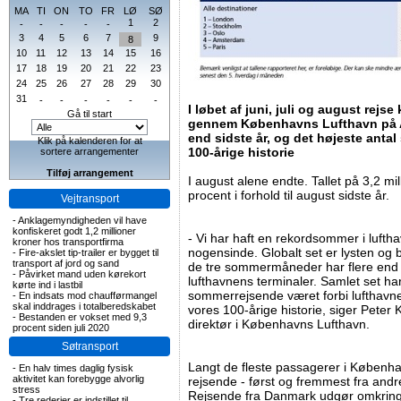
MA
TI
ON
TO
FR
LØ
SØ
1
2
-
-
-
-
-
3
4
5
6
7
9
8
10
11
12
13
14
15
16
17
18
19
20
21
22
23
24
25
26
27
28
29
30
31
-
-
-
-
-
-
I løbet af juni, juli og august rejs
Gå til start
gennem Københavns Lufthavn på Am
end sidste år, og det højeste anta
Klik på kalenderen for at
100-årige historie
sortere arrangementer
Tilføj arrangement
I august alene endte. Tallet på 3,2 mill
procent i forhold til august sidste år.
Vejtransport
-
Anklagemyndigheden vil have
konfiskeret godt 1,2 millioner
- Vi har haft en rekordsommer i luft
kroner hos transportfirma
nogensinde. Globalt set er lysten og be
-
Fire-akslet tip-trailer er bygget til
transport af jord og sand
de tre sommermåneder har flere end 
-
Påvirket mand uden kørekort
lufthavnens terminaler. Samlet set har
kørte ind i lastbil
sommerrejsende været forbi lufthavnen,
-
En indsats mod chaufførmangel
skal inddrages i totalberedskabet
vores 100-årige historie, siger Peter
-
Bestanden er vokset med 9,3
direktør i Københavns Lufthavn.
procent siden juli 2020
Søtransport
Langt de fleste passagerer i Københa
-
En halv times daglig fysisk
aktivitet kan forebygge alvorlig
rejsende - først og fremmest fra and
stress
Rejsende fra Danmark udgør omkring
-
Tre rederier er indstillet til