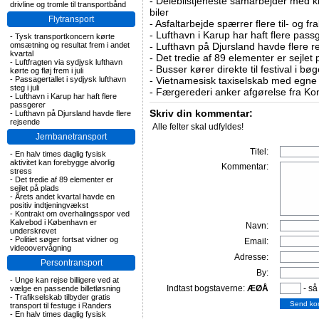
-
Delebilstjeneste samarbejder med 
drivline og tromle til transportbånd
biler
Flytransport
-
Asfaltarbejde spærrer flere til- og 
-
Lufthavn i Karup har haft flere pass
-
Tysk transportkoncern kørte
omsætning og resultat frem i andet
-
Lufthavn på Djursland havde flere r
kvartal
-
Det tredie af 89 elementer er sejlet 
-
Luftfragten via sydjysk lufthavn
-
Busser kører direkte til festival i 
kørte og fløj frem i juli
-
Passagertallet i sydjysk lufthavn
-
Vietnamesisk taxiselskab med egne e
steg i juli
-
Færgerederi anker afgørelse fra Ko
-
Lufthavn i Karup har haft flere
passgerer
Skriv din kommentar:
-
Lufthavn på Djursland havde flere
rejsende
Alle felter skal udfyldes!
Jernbanetransport
Titel:
-
En halv times daglig fysisk
aktivitet kan forebygge alvorlig
Kommentar:
stress
-
Det tredie af 89 elementer er
sejlet på plads
-
Årets andet kvartal havde en
positiv indtjeningvækst
-
Kontrakt om overhalingsspor ved
Kalvebod i København er
Navn:
underskrevet
-
Politiet søger fortsat vidner og
Email:
videoovervågning
Adresse:
Persontransport
By:
-
Unge kan rejse billigere ved at
Indtast bogstaverne:
ÆØÅ
- så
vælge en passende billetløsning
-
Trafikselskab tilbyder gratis
transport til festuge i Randers
-
En halv times daglig fysisk