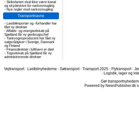
-
Skibsfarten skal ikke være kanal
og skydeskive for narkosmugling
-
Nye regler mod narkosmugling:
Transportnavne
-
Lastbilimportør og -forhandler har
fået ny direktør
-
Affalds- og energiselskab på
Sjælland får ny genbrugschef
-
Tankvognsproducent har fået ny
salgsrådgiver i Sverige, Danmark
og Finland
-
Finansdirektør i lufthavn er død
-
Togselskab på Sjælland får ny
administrerende direktør
Vejtransport
·
Lastbilnyhederne
·
Søtransport
·
Transport 2025
·
Flytransport
·
Je
·
Logistik, lager og int
Gør transportnyhederne.
Powered by NewsPublisher.dk v