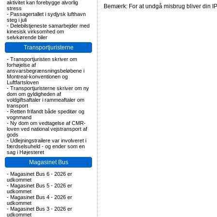
aktivitet kan forebygge alvorlig
Bemærk: For at undgå misbrug bliver din IP
stress
-
Passagertallet i sydjysk lufthavn
steg i juli
-
Delebilstjeneste samarbejder med
kinesisk virksomhed om
selvkørende biler
Transportjuristerne
-
Transportjuristen skriver om
forhøjelse af
ansvarsbegrænsningsbeløbene i
Montreal-konventionen og
Luftfartsloven
-
Transportjuristerne skriver om ny
dom om gyldigheden af
voldgiftsaftaler i rammeaftaler om
transport
-
Retten frifandt både speditør og
vognmand
-
Ny dom om vedtagelse af CMR-
loven ved national vejstransport af
gods
-
Udlejningstrailere var involveret i
færdselsuheld - og ender som en
sag i Højesteret
Magasinet Bus
-
Magasinet Bus 6 - 2026 er
udkommet
-
Magasinet Bus 5 - 2026 er
udkommet
-
Magasinet Bus 4 - 2026 er
udkommet
-
Magasinet Bus 3 - 2026 er
udkommet