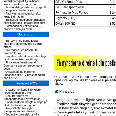
konfiskeret godt 1,2 millioner
GTL Off Road Diesel
2.11
kroner hos transportfirma
GTL Transportdiesel
2.11
-
Fire-akslet tip-trailer er bygget til
transport af jord og sand
Fyringsolie Plus Farvet
1.24
-
Påvirket mand uden kørekort
kørte ind i lastbil
Blyfri 95 (E10)
3.45
-
En indsats mod chaufførmangel
skal inddrages i totalberedskabet
Oktan 100 (E5)
3.52
-
Bestanden er vokset med 9,3
procent siden juli 2020
Søtransport
-
En halv times daglig fysisk
aktivitet kan forebygge alvorlig
stress
-
Tre rederier er indstillet til
diversitetspris
-
Islandsk rederi-koncern har taget
nyt kølehus i Aarhus i brug
-
Finsk rederi med ruter til
Danmark transporterede mere
gods
-
Optaget på de maritime
uddannelser er 17 procent højere
© Copyright 2026 transportnyhederne.dk. Den
end i 2022
ophavsret og må ikke kopieres eller på an
Transport 2025
aftale.
-
Chauffør skiftede 580 ældre
Print siden
heste ud med 660 nye
-
Chauffør kørte fra
transportmesse i nyt vogntog
-
Unge kan rejse billigere ved at vælg
-
Sandkunstnere brugte ni dage på
-
Trafikselskab tilbyder gratis transpor
at skabe to sværvægtere
-
En halv times daglig fysisk aktivitet
-
Knap 29.000 besøgte
transportmesse i Herning
-
Passagertallet i sydjysk lufthavn steg 
-
Betonbil er helt elektrisk fra