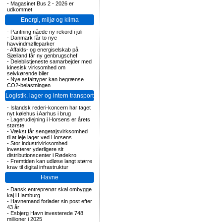
-
Magasinet Bus 2 - 2026 er
udkommet
Energi, miljø og klima
-
Pantning nåede ny rekord i juli
-
Danmark får to nye
havvindmølleparker
-
Affalds- og energiselskab på
Sjælland får ny genbrugschef
-
Delebilstjeneste samarbejder med
kinesisk virksomhed om
selvkørende biler
-
Nye asfalttyper kan begrænse
CO2-belastningen
Logistik, lager og intern transport
-
Islandsk rederi-koncern har taget
nyt kølehus i Aarhus i brug
-
Lagerudlejning i Horsens er årets
største
-
Vækst får sengetøjsvirksomhed
til at leje lager ved Horsens
-
Stor industrivirksomhed
investerer yderligere sit
distributionscenter i Rødekro
-
Fremtiden kan udløse langt større
krav til digital infrastruktur
Havne
-
Dansk entreprenør skal ombygge
kaj i Hamburg
-
Havnemand forlader sin post efter
43 år
-
Esbjerg Havn investerede 748
millioner i 2025