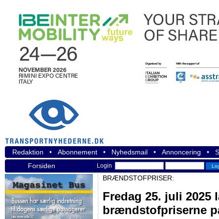
Redaktion
•
Abonnement
•
Nyhedsmail
•
Annoncering
•
S
Forsiden
Login
BRÆNDSTOFPRISER:
Fredag 25. juli 2025 
brændstofpriserne p