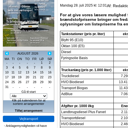
Mandag 28. juli 2025 kl: 12:01
Af:
Redakti
For at give vores læsere mulighed f
brændstofpriserne bringer om fred
oplysninger om listepriserne fra e
Tankstationer (pris pr. liter)
eks
Blyfri 95 (E10)
Oktan 100 (E5)
Diesel
AUGUST 2026
Fyringsolie Basis
MA
TI
ON
TO
FR
LØ
SØ
1
2
-
-
-
-
-
3
4
5
6
7
8
9
Truckanlæg (pris pr. 1.000 liter)
eks
10
11
12
13
14
15
16
Truckdiesel
7.29
17
18
19
20
21
22
23
HVO Biodiesel
13.41
24
25
26
27
28
29
30
31
-
-
-
-
-
-
Transport Biogas
11.43
Gå til start
AdBlue
7.06
Klik på kalenderen for at
sortere arrangementer
Afgifter pr. 1000 l/kg
Ener
Tilføj arrangement
Landbrugsdiesel Plus Farvet
2.11
Transportdiesel
2.10
Vejtransport
HVO Biodiesel
2.46
-
Anklagemyndigheden vil have