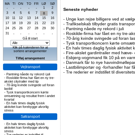
MA
TI
ON
TO
FR
LØ
SØ
1
2
-
-
-
-
-
Seneste nyheder
3
4
5
6
7
9
8
10
11
12
13
14
15
16
-
Unge kan rejse billigere ved at vælg
17
18
19
20
21
22
23
-
Trafikselskab tilbyder gratis transpor
24
25
26
27
28
29
30
-
Pantning nåede ny rekord i juli
-
Roskilde-firma har fået en ny tre-aksl
31
-
-
-
-
-
-
-
70-årig kvinde svingede ud foran las
Gå til start
-
Tysk transportkoncern kørte omsætni
Klik på kalenderen for at
-
En halv times daglig fysisk aktivitet
sortere arrangementer
-
Fire-akslet gardintrailer med hæve-
-
Esbjerg-vognmand fik 10 på en va
Tilføj arrangement
-
Danmark får to nye havvindmøllepa
Vejtransport
-
Lastbilimportør og -forhandler har få
-
Tre rederier er indstillet til diversitet
-
Pantning nåede ny rekord i juli
-
Roskilde-firma har fået en ny tre-
akslet citytrailer med tip
-
70-årig kvinde svingede ud foran
lastbil
-
Tysk transportkoncern kørte
omsætning og resultat frem i andet
kvartal
-
En halv times daglig fysisk
aktivitet kan forebygge alvorlig
stress
Søtransport
-
En halv times daglig fysisk
aktivitet kan forebygge alvorlig
stress
-
Tre rederier er indstillet til