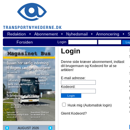
Redaktion
•
Abonnement
•
Nyhedsmail
•
Annoncering
•
S
Forsiden
Login
Login
Denne side kræver abonnement, indtast
dit brugernavn og Kodeord for at se
artiklen!
E-mail adresse:
Kodeord:
Husk mig (Automatisk login)
Glemt Kodeord?
AUGUST 2026