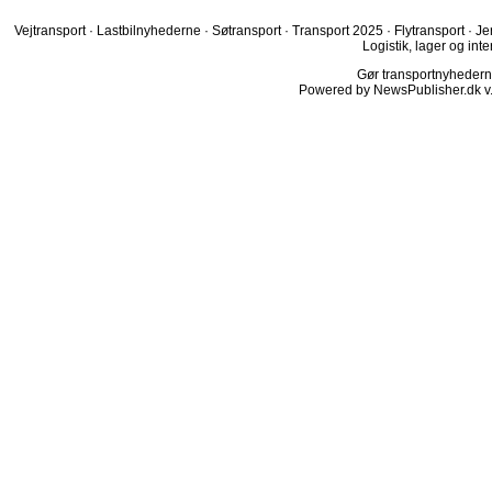
Vejtransport
·
Lastbilnyhederne
·
Søtransport
·
Transport 2025
·
Flytransport
·
Je
Logistik, lager og inte
Gør transportnyhederne.
Powered by NewsPublisher.dk v