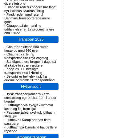
diversitetspris
-
Islandsk rederi-koncern har taget
nyt kølehus i Aarhus i brug
-
Finsk rederi med ruter til
Danmark transporterede mere
gods
-
Optaget på de maritime
uddannelser er 17 procent højere
end i 2022
Transport 2025
-
Chauffør skiftede 580 ældre
heste ud med 660 nye
-
Chauffør kørte fra
transportmesse i nyt vogntog
-
Sandkunstnere brugte ni dage på
at skabe to sværvægtere
-
Knap 29.000 besøgte
transportmesse i Herning
-
Betonbil er helt elektrisk fra
drivline og tromle til transportbånd
Flytransport
-
Tysk transportkoncern kørte
omsætning og resultat frem i andet
kvartal
-
Luftfragten via sydjysk lufthavn
kørte og fløj frem i juli
-
Passagertallet i sydjysk lufthavn
steg i juli
-
Lufthavn i Karup har haft flere
passgerer
-
Lufthavn på Djursland havde flere
rejsende
Jernbanetransport