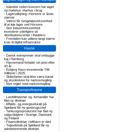
-
Islandsk rederi-koncern har taget
nyt kølehus i Aarhus i brug
-
Lagerudlejning i Horsens er årets
største
-
Vækst får sengetøjsvirksomhed
til at leje lager ved Horsens
-
Stor industrivirksomhed
investerer yderligere sit
distributionscenter i Rødekro
-
Fremtiden kan udløse langt større
krav til digital infrastruktur
Havne
-
Dansk entreprenør skal ombygge
kaj i Hamburg
-
Havnemand forlader sin post efter
43 år
-
Esbjerg Havn investerede 748
millioner i 2025
-
Skibsfarten skal ikke være kanal
og skydeskive for narkosmugling
-
Nye regler mod narkosmugling:
Transportnavne
-
Lastbilimportør og -forhandler har
fået ny direktør
-
Affalds- og energiselskab på
Sjælland får ny genbrugschef
-
Tankvognsproducent har fået ny
salgsrådgiver i Sverige, Danmark
og Finland
-
Finansdirektør i lufthavn er død
-
Togselskab på Sjælland får ny
administrerende direktør