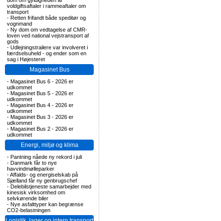
dom om gyldigheden af
voldgiftsaftaler i rammeaftaler om
transport
-
Retten frifandt både speditør og
vognmand
-
Ny dom om vedtagelse af CMR-
loven ved national vejstransport af
gods
-
Udlejningstrailere var involveret i
færdselsuheld - og ender som en
sag i Højesteret
Magasinet Bus
-
Magasinet Bus 6 - 2026 er
udkommet
-
Magasinet Bus 5 - 2026 er
udkommet
-
Magasinet Bus 4 - 2026 er
udkommet
-
Magasinet Bus 3 - 2026 er
udkommet
-
Magasinet Bus 2 - 2026 er
udkommet
Energi, miljø og klima
-
Pantning nåede ny rekord i juli
-
Danmark får to nye
havvindmølleparker
-
Affalds- og energiselskab på
Sjælland får ny genbrugschef
-
Delebilstjeneste samarbejder med
kinesisk virksomhed om
selvkørende biler
-
Nye asfalttyper kan begrænse
CO2-belastningen
Logistik, lager og intern transport