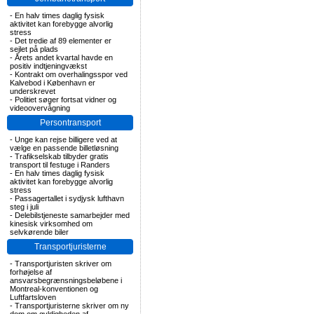
-
En halv times daglig fysisk
aktivitet kan forebygge alvorlig
stress
-
Det tredie af 89 elementer er
sejlet på plads
-
Årets andet kvartal havde en
positiv indtjeningvækst
-
Kontrakt om overhalingsspor ved
Kalvebod i København er
underskrevet
-
Politiet søger fortsat vidner og
videoovervågning
Persontransport
-
Unge kan rejse billigere ved at
vælge en passende billetløsning
-
Trafikselskab tilbyder gratis
transport til festuge i Randers
-
En halv times daglig fysisk
aktivitet kan forebygge alvorlig
stress
-
Passagertallet i sydjysk lufthavn
steg i juli
-
Delebilstjeneste samarbejder med
kinesisk virksomhed om
selvkørende biler
Transportjuristerne
-
Transportjuristen skriver om
forhøjelse af
ansvarsbegrænsningsbeløbene i
Montreal-konventionen og
Luftfartsloven
-
Transportjuristerne skriver om ny