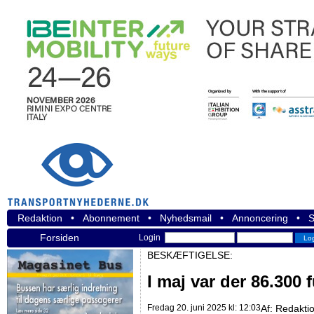
Redaktion
•
Abonnement
•
Nyhedsmail
•
Annoncering
•
S
Forsiden
Login
BESKÆFTIGELSE:
I maj var der 86.300 
Fredag 20. juni 2025 kl: 12:03
Af:
Redakti