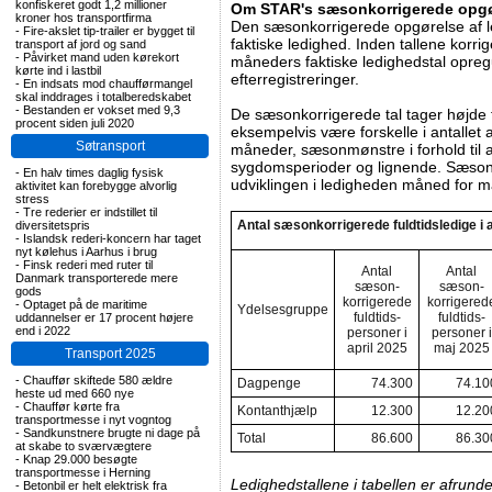
konfiskeret godt 1,2 millioner
Om STAR's sæsonkorrigerede opgør
kroner hos transportfirma
Den sæsonkorrigerede opgørelse af l
-
Fire-akslet tip-trailer er bygget til
faktiske ledighed. Inden tallene korri
transport af jord og sand
-
Påvirket mand uden kørekort
måneders faktiske ledighedstal opregul
kørte ind i lastbil
efterregistreringer.
-
En indsats mod chaufførmangel
skal inddrages i totalberedskabet
-
Bestanden er vokset med 9,3
De sæsonkorrigerede tal tager højde
procent siden juli 2020
eksempelvis være forskelle i antallet
Søtransport
måneder, sæsonmønstre i forhold til af
sygdomsperioder og lignende. Sæsonko
-
En halv times daglig fysisk
udviklingen i ledigheden måned for 
aktivitet kan forebygge alvorlig
stress
-
Tre rederier er indstillet til
Antal sæsonkorrigerede fuldtidsledige i 
diversitetspris
-
Islandsk rederi-koncern har taget
nyt kølehus i Aarhus i brug
-
Finsk rederi med ruter til
Antal
Antal
Danmark transporterede mere
sæson-
sæson-
gods
korrigerede
korrigered
-
Optaget på de maritime
Ydelsesgruppe
fuldtids-
fuldtids-
uddannelser er 17 procent højere
end i 2022
personer i
personer i
april 2025
maj 2025
Transport 2025
-
Chauffør skiftede 580 ældre
Dagpenge
74.300
74.10
heste ud med 660 nye
-
Chauffør kørte fra
Kontanthjælp
12.300
12.20
transportmesse i nyt vogntog
-
Sandkunstnere brugte ni dage på
Total
86.600
86.30
at skabe to sværvægtere
-
Knap 29.000 besøgte
transportmesse i Herning
Ledighedstallene i tabellen er afrunde
-
Betonbil er helt elektrisk fra