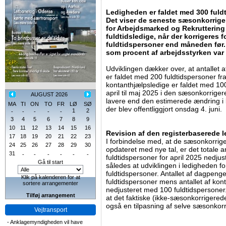
Ledigheden er faldet med 300 fuldti
Det viser de seneste sæsonkorriger
for Arbejdsmarked og Rekruttering 
fuldtidsledige, når der korrigeres 
fuldtidspersoner end måneden før
som procent af arbejdsstyrken var 
Udviklingen dækker over, at antallet
er faldet med 200 fuldtidspersoner fra 
kontanthjælpsledige er faldet med 10
april til maj 2025 i den sæsonkorrige
AUGUST 2026
lavere end den estimerede ændring i 
MA
TI
ON
TO
FR
LØ
SØ
der blev offentliggjort onsdag 4. juni.
1
2
-
-
-
-
-
3
4
5
6
7
8
9
10
11
12
13
14
15
16
Revision af den registerbaserede 
17
18
19
20
21
22
23
I forbindelse med, at de sæsonkorrige
24
25
26
27
28
29
30
opdateret med nye tal, er det totale 
31
-
-
-
-
-
-
fuldtidspersoner for april 2025 nedju
Gå til start
således at udviklingen i ledigheden f
fuldtidspersoner. Antallet af dagpeng
Klik på kalenderen for at
fuldtidspersoner mens antallet af ko
sortere arrangementer
nedjusteret med 100 fuldtidspersoner.
Tilføj arrangement
at det faktiske (ikke-sæsonkorrigered
også en tilpasning af selve sæsonkor
Vejtransport
-
Anklagemyndigheden vil have