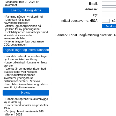
-
Magasinet Bus 2 - 2026 er
Email:
udkommet
Adresse:
Energi, miljø og klima
By:
-
Pantning nåede ny rekord i juli
-
Danmark får to nye
Indtast bogstaverne:
ÆØÅ
- så
havvindmølleparker
-
Affalds- og energiselskab på
Sjælland får ny genbrugschef
-
Delebilstjeneste samarbejder med
Bemærk: For at undgå misbrug bliver din IP
kinesisk virksomhed om
selvkørende biler
-
Nye asfalttyper kan begrænse
CO2-belastningen
Logistik, lager og intern transport
-
Islandsk rederi-koncern har taget
nyt kølehus i Aarhus i brug
-
Lagerudlejning i Horsens er årets
største
-
Vækst får sengetøjsvirksomhed
til at leje lager ved Horsens
-
Stor industrivirksomhed
investerer yderligere sit
distributionscenter i Rødekro
-
Fremtiden kan udløse langt større
krav til digital infrastruktur
Havne
-
Dansk entreprenør skal ombygge
kaj i Hamburg
-
Havnemand forlader sin post efter
43 år
-
Esbjerg Havn investerede 748
millioner i 2025