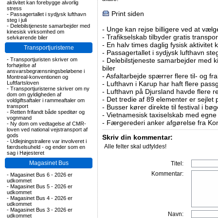
aktivitet kan forebygge alvorlig
stress
Print siden
-
Passagertallet i sydjysk lufthavn
steg i juli
-
Delebilstjeneste samarbejder med
-
Unge kan rejse billigere ved at vælg
kinesisk virksomhed om
-
Trafikselskab tilbyder gratis transpor
selvkørende biler
-
En halv times daglig fysisk aktivitet
Transportjuristerne
-
Passagertallet i sydjysk lufthavn steg 
-
Transportjuristen skriver om
-
Delebilstjeneste samarbejder med 
forhøjelse af
biler
ansvarsbegrænsningsbeløbene i
-
Asfaltarbejde spærrer flere til- og 
Montreal-konventionen og
Luftfartsloven
-
Lufthavn i Karup har haft flere pass
-
Transportjuristerne skriver om ny
-
Lufthavn på Djursland havde flere r
dom om gyldigheden af
-
Det tredie af 89 elementer er sejlet 
voldgiftsaftaler i rammeaftaler om
transport
-
Busser kører direkte til festival i 
-
Retten frifandt både speditør og
-
Vietnamesisk taxiselskab med egne e
vognmand
-
Færgerederi anker afgørelse fra Ko
-
Ny dom om vedtagelse af CMR-
loven ved national vejstransport af
gods
Skriv din kommentar:
-
Udlejningstrailere var involveret i
Alle felter skal udfyldes!
færdselsuheld - og ender som en
sag i Højesteret
Magasinet Bus
Titel:
Kommentar:
-
Magasinet Bus 6 - 2026 er
udkommet
-
Magasinet Bus 5 - 2026 er
udkommet
-
Magasinet Bus 4 - 2026 er
udkommet
-
Magasinet Bus 3 - 2026 er
Navn:
udkommet