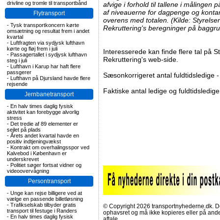
drivline og tromle til transportbånd
afvige i forhold til tallene i målinge
af niveauerne for dagpenge og konta
Flytransport
overens med totalen. (Kilde: Styrels
-
Tysk transportkoncern kørte
Rekruttering's beregninger på baggru
omsætning og resultat frem i andet
kvartal
-
Luftfragten via sydjysk lufthavn
kørte og fløj frem i juli
Interesserede kan finde flere tal på 
-
Passagertallet i sydjysk lufthavn
Rekruttering's web-side.
steg i juli
-
Lufthavn i Karup har haft flere
passgerer
Sæsonkorrigeret antal fuldtidsledige -
-
Lufthavn på Djursland havde flere
rejsende
Faktiske antal ledige og fuldtidsledige
Jernbanetransport
-
En halv times daglig fysisk
aktivitet kan forebygge alvorlig
stress
-
Det tredie af 89 elementer er
sejlet på plads
-
Årets andet kvartal havde en
positiv indtjeningvækst
-
Kontrakt om overhalingsspor ved
Kalvebod i København er
underskrevet
-
Politiet søger fortsat vidner og
videoovervågning
Persontransport
-
Unge kan rejse billigere ved at
vælge en passende billetløsning
-
Trafikselskab tilbyder gratis
© Copyright 2026 transportnyhederne.dk. Den
transport til festuge i Randers
ophavsret og må ikke kopieres eller på an
-
En halv times daglig fysisk
aftale.