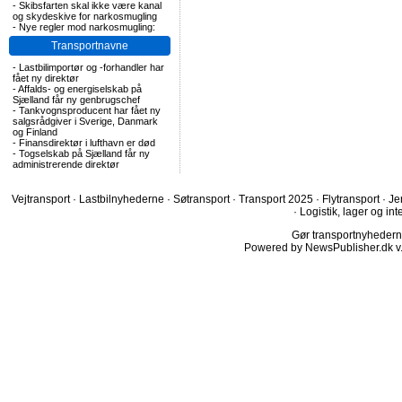
-
Skibsfarten skal ikke være kanal
og skydeskive for narkosmugling
-
Nye regler mod narkosmugling:
Transportnavne
-
Lastbilimportør og -forhandler har
fået ny direktør
-
Affalds- og energiselskab på
Sjælland får ny genbrugschef
-
Tankvognsproducent har fået ny
salgsrådgiver i Sverige, Danmark
og Finland
-
Finansdirektør i lufthavn er død
-
Togselskab på Sjælland får ny
administrerende direktør
Vejtransport
·
Lastbilnyhederne
·
Søtransport
·
Transport 2025
·
Flytransport
·
Je
·
Logistik, lager og int
Gør transportnyhederne.
Powered by NewsPublisher.dk v