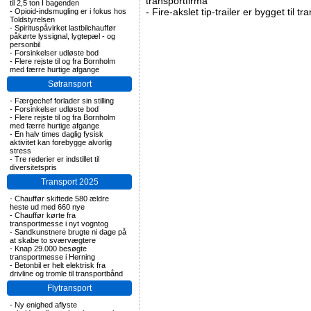
transportfirma
til 2,5 ton I bagenden
-
Fire-akslet tip-trailer er bygget til t
-
Opioid-indsmugling er i fokus hos
Toldstyrelsen
-
Spirituspåvirket lastbilchauffør
påkørte lyssignal, lygtepæl - og
personbil
-
Forsinkelser udløste bod
-
Flere rejste til og fra Bornholm
med færre hurtige afgange
Søtransport
-
Færgechef forlader sin stilling
-
Forsinkelser udløste bod
-
Flere rejste til og fra Bornholm
med færre hurtige afgange
-
En halv times daglig fysisk
aktivitet kan forebygge alvorlig
stress
-
Tre rederier er indstillet til
diversitetspris
Transport 2025
-
Chauffør skiftede 580 ældre
heste ud med 660 nye
-
Chauffør kørte fra
transportmesse i nyt vogntog
-
Sandkunstnere brugte ni dage på
at skabe to sværvægtere
-
Knap 29.000 besøgte
transportmesse i Herning
-
Betonbil er helt elektrisk fra
drivline og tromle til transportbånd
Flytransport
-
Ny enighed aflyste