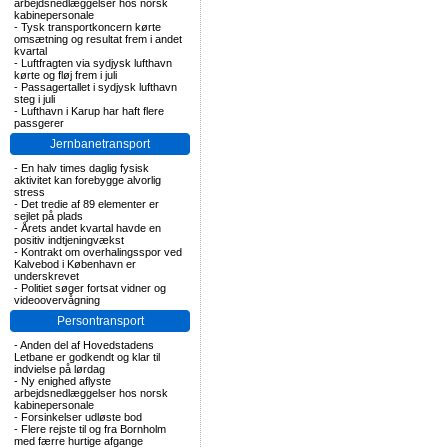
arbejdsnedlæggelser hos norsk
kabinepersonale
-
Tysk transportkoncern kørte
omsætning og resultat frem i andet
kvartal
-
Luftfragten via sydjysk lufthavn
kørte og fløj frem i juli
-
Passagertallet i sydjysk lufthavn
steg i juli
-
Lufthavn i Karup har haft flere
passgerer
Jernbanetransport
-
En halv times daglig fysisk
aktivitet kan forebygge alvorlig
stress
-
Det tredie af 89 elementer er
sejlet på plads
-
Årets andet kvartal havde en
positiv indtjeningvækst
-
Kontrakt om overhalingsspor ved
Kalvebod i København er
underskrevet
-
Politiet søger fortsat vidner og
videoovervågning
Persontransport
-
Anden del af Hovedstadens
Letbane er godkendt og klar til
indvielse på lørdag
-
Ny enighed aflyste
arbejdsnedlæggelser hos norsk
kabinepersonale
-
Forsinkelser udløste bod
-
Flere rejste til og fra Bornholm
med færre hurtige afgange