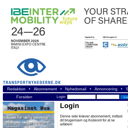
Redaktion
•
Abonnement
•
Nyhedsmail
•
Annoncering
•
S
Forsiden
Login
Login
Denne side kræver abonnement, indtast
dit brugernavn og Kodeord for at se
artiklen!