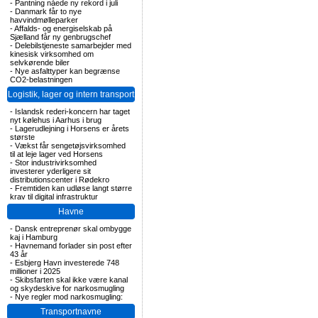
-
Pantning nåede ny rekord i juli
-
Danmark får to nye
havvindmølleparker
-
Affalds- og energiselskab på
Sjælland får ny genbrugschef
-
Delebilstjeneste samarbejder med
kinesisk virksomhed om
selvkørende biler
-
Nye asfalttyper kan begrænse
CO2-belastningen
Logistik, lager og intern transport
-
Islandsk rederi-koncern har taget
nyt kølehus i Aarhus i brug
-
Lagerudlejning i Horsens er årets
største
-
Vækst får sengetøjsvirksomhed
til at leje lager ved Horsens
-
Stor industrivirksomhed
investerer yderligere sit
distributionscenter i Rødekro
-
Fremtiden kan udløse langt større
krav til digital infrastruktur
Havne
-
Dansk entreprenør skal ombygge
kaj i Hamburg
-
Havnemand forlader sin post efter
43 år
-
Esbjerg Havn investerede 748
millioner i 2025
-
Skibsfarten skal ikke være kanal
og skydeskive for narkosmugling
-
Nye regler mod narkosmugling:
Transportnavne