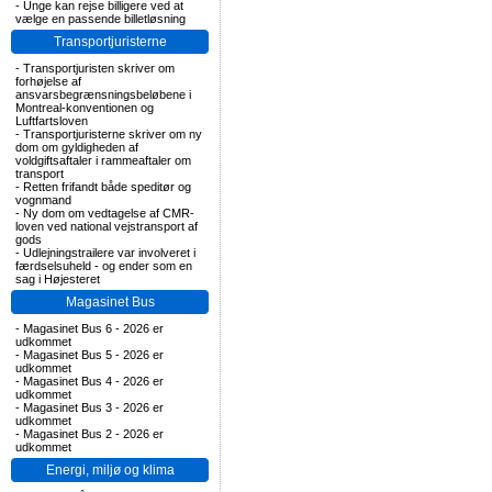
-
Unge kan rejse billigere ved at
vælge en passende billetløsning
Transportjuristerne
-
Transportjuristen skriver om
forhøjelse af
ansvarsbegrænsningsbeløbene i
Montreal-konventionen og
Luftfartsloven
-
Transportjuristerne skriver om ny
dom om gyldigheden af
voldgiftsaftaler i rammeaftaler om
transport
-
Retten frifandt både speditør og
vognmand
-
Ny dom om vedtagelse af CMR-
loven ved national vejstransport af
gods
-
Udlejningstrailere var involveret i
færdselsuheld - og ender som en
sag i Højesteret
Magasinet Bus
-
Magasinet Bus 6 - 2026 er
udkommet
-
Magasinet Bus 5 - 2026 er
udkommet
-
Magasinet Bus 4 - 2026 er
udkommet
-
Magasinet Bus 3 - 2026 er
udkommet
-
Magasinet Bus 2 - 2026 er
udkommet
Energi, miljø og klima