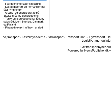
-
Færgechef forlader sin stilling
-
Lastbilimportør og -forhandler har
fået ny direktør
-
Affalds- og energiselskab på
Sjælland får ny genbrugschef
-
Tankvognsproducent har fået ny
salgsrådgiver i Sverige, Danmark
og Finland
-
Finansdirektør i lufthavn er død
Vejtransport
·
Lastbilnyhederne
·
Søtransport
·
Transport 2025
·
Flytransport
·
Je
Logistik, lager og inte
Gør transportnyhederne.
Powered by NewsPublisher.dk v