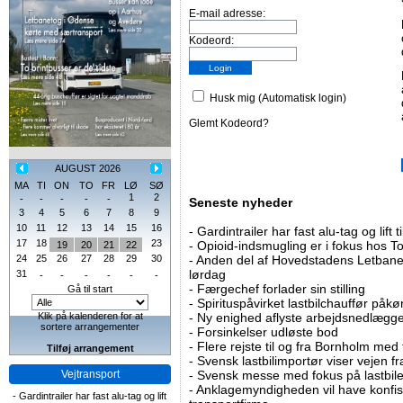
E-mail adresse:
Kodeord:
Husk mig (Automatisk login)
Glemt Kodeord?
AUGUST 2026
MA
TI
ON
TO
FR
LØ
SØ
1
2
-
-
-
-
-
Seneste nyheder
3
4
5
6
7
8
9
10
11
12
13
14
15
16
-
Gardintrailer har fast alu-tag og lift 
17
18
23
-
Opioid-indsmugling er i fokus hos To
19
20
21
22
24
25
26
27
28
29
30
-
Anden del af Hovedstadens Letbane e
lørdag
31
-
-
-
-
-
-
-
Færgechef forlader sin stilling
Gå til start
-
Spirituspåvirket lastbilchauffør påkø
Klik på kalenderen for at
-
Ny enighed aflyste arbejdsnedlægge
sortere arrangementer
-
Forsinkelser udløste bod
-
Flere rejste til og fra Bornholm med
Tilføj arrangement
-
Svensk lastbilimportør viser vejen fra
Vejtransport
-
Svensk messe med fokus på lastbile
-
Anklagemyndigheden vil have konfisk
-
Gardintrailer har fast alu-tag og lift