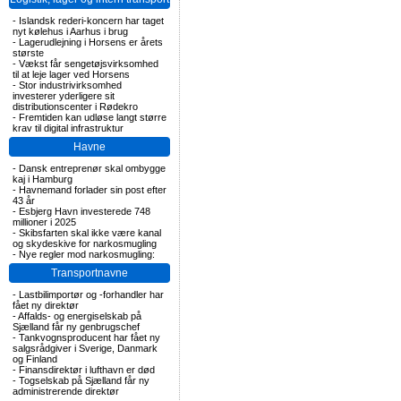
-
Islandsk rederi-koncern har taget
nyt kølehus i Aarhus i brug
-
Lagerudlejning i Horsens er årets
største
-
Vækst får sengetøjsvirksomhed
til at leje lager ved Horsens
-
Stor industrivirksomhed
investerer yderligere sit
distributionscenter i Rødekro
-
Fremtiden kan udløse langt større
krav til digital infrastruktur
Havne
-
Dansk entreprenør skal ombygge
kaj i Hamburg
-
Havnemand forlader sin post efter
43 år
-
Esbjerg Havn investerede 748
millioner i 2025
-
Skibsfarten skal ikke være kanal
og skydeskive for narkosmugling
-
Nye regler mod narkosmugling:
Transportnavne
-
Lastbilimportør og -forhandler har
fået ny direktør
-
Affalds- og energiselskab på
Sjælland får ny genbrugschef
-
Tankvognsproducent har fået ny
salgsrådgiver i Sverige, Danmark
og Finland
-
Finansdirektør i lufthavn er død
-
Togselskab på Sjælland får ny
administrerende direktør