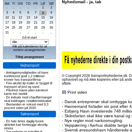
Nyhedsmail - ja, tak
MA
TI
ON
TO
FR
LØ
SØ
1
2
-
-
-
-
-
3
4
5
6
7
9
8
10
11
12
13
14
15
16
17
18
19
20
21
22
23
24
25
26
27
28
29
30
31
-
-
-
-
-
-
Gå til start
Klik på kalenderen for at
sortere arrangementer
Tilføj arrangement
Vejtransport
-
Anklagemyndigheden vil have
© Copyright 2026 transportnyhederne.dk. Den
konfiskeret godt 1,2 millioner
ophavsret og må ikke kopieres eller på an
kroner hos transportfirma
-
Fire-akslet tip-trailer er bygget til
aftale.
transport af jord og sand
-
Påvirket mand uden kørekort
Print siden
kørte ind i lastbil
-
En indsats mod chaufførmangel
skal inddrages i totalberedskabet
-
Dansk entreprenør skal ombygge ka
-
Bestanden er vokset med 9,3
-
Havnemand forlader sin post efter 4
procent siden juli 2020
-
Esbjerg Havn investerede 748 millio
Søtransport
-
Skibsfarten skal ikke være kanal og
-
Nye regler mod narkosmugling:
-
En halv times daglig fysisk
aktivitet kan forebygge alvorlig
-
Vejspærring i Aarhus skabte lange k
stress
-
Svensk øresundshavn håndterede et
-
Tre rederier er indstillet til