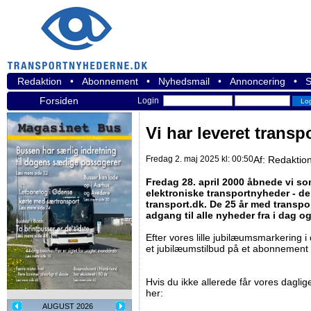
Redaktion
•
Abonnement
•
Nyhedsmail
•
Annoncering
•
S
Forsiden
Login
Vi har leveret transp
Fredag 2. maj 2025 kl: 00:50
Af:
Redaktio
Fredag 28. april 2000 åbnede vi som
elektroniske transportnyheder - de
transport.dk. De 25 år med transpo
adgang til alle nyheder fra i dag o
Efter vores lille jubilæumsmarkering
et jubilæumstilbud på et abonnement
Hvis du ikke allerede får vores daglig
her:
AUGUST 2026