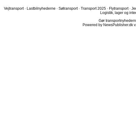
Vejtransport
·
Lastbilnyhederne
·
Søtransport
·
Transport 2025
·
Flytransport
·
Je
Logistik, lager og inte
Gør transportnyhederne.
Powered by NewsPublisher.dk v