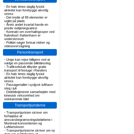
-
En halv times daglig fysisk
aktivitet kan forebygge alvorlig
stress
-
Det tredie af 89 elementer er
sejlet på plads
-
Årets andet kvartal havde en
positiv indtjeningvækst
-
Kontrakt om overhalingsspor ved
Kalvebod i København er
underskrevet
-
Politiet søger fortsat vidner og
videoovervågning
Persontransport
-
Unge kan rejse billigere ved at
vælge en passende billetløsning
-
Trafikselskab tilbyder gratis
transport til festuge i Randers
-
En halv times daglig fysisk
aktivitet kan forebygge alvorlig
stress
-
Passagertallet i sydjysk lufthavn
steg i juli
-
Delebilstjeneste samarbejder med
kinesisk virksomhed om
selvkørende biler
Transportjuristerne
-
Transportjuristen skriver om
forhøjelse af
ansvarsbegrænsningsbeløbene i
Montreal-konventionen og
Luftfartsloven
-
Transportjuristerne skriver om ny