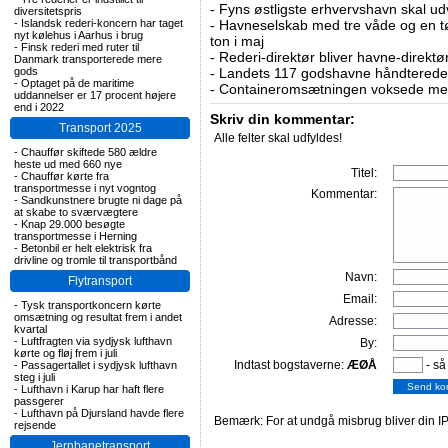
-
Fyns østligste erhvervshavn skal ud
diversitetspris
-
Islandsk rederi-koncern har taget
-
Havneselskab med tre våde og en tø
nyt kølehus i Aarhus i brug
ton i maj
-
Finsk rederi med ruter til
-
Rederi-direktør bliver havne-direktø
Danmark transporterede mere
gods
-
Landets 117 godshavne håndterede 9
-
Optaget på de maritime
-
Containeromsætningen voksede med
uddannelser er 17 procent højere
end i 2022
Skriv din kommentar:
Transport 2025
Alle felter skal udfyldes!
-
Chauffør skiftede 580 ældre
heste ud med 660 nye
Titel:
-
Chauffør kørte fra
transportmesse i nyt vogntog
Kommentar:
-
Sandkunstnere brugte ni dage på
at skabe to sværvægtere
-
Knap 29.000 besøgte
transportmesse i Herning
-
Betonbil er helt elektrisk fra
drivline og tromle til transportbånd
Navn:
Flytransport
Email:
-
Tysk transportkoncern kørte
omsætning og resultat frem i andet
Adresse:
kvartal
-
Luftfragten via sydjysk lufthavn
By:
kørte og fløj frem i juli
Indtast bogstaverne:
ÆØÅ
- så
-
Passagertallet i sydjysk lufthavn
steg i juli
-
Lufthavn i Karup har haft flere
passgerer
-
Lufthavn på Djursland havde flere
Bemærk: For at undgå misbrug bliver din IP
rejsende
Jernbanetransport