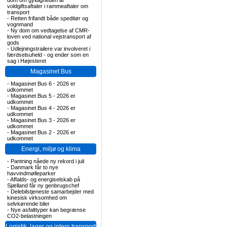
dom om gyldigheden af
voldgiftsaftaler i rammeaftaler om
transport
-
Retten frifandt både speditør og
vognmand
-
Ny dom om vedtagelse af CMR-
loven ved national vejstransport af
gods
-
Udlejningstrailere var involveret i
færdselsuheld - og ender som en
sag i Højesteret
Magasinet Bus
-
Magasinet Bus 6 - 2026 er
udkommet
-
Magasinet Bus 5 - 2026 er
udkommet
-
Magasinet Bus 4 - 2026 er
udkommet
-
Magasinet Bus 3 - 2026 er
udkommet
-
Magasinet Bus 2 - 2026 er
udkommet
Energi, miljø og klima
-
Pantning nåede ny rekord i juli
-
Danmark får to nye
havvindmølleparker
-
Affalds- og energiselskab på
Sjælland får ny genbrugschef
-
Delebilstjeneste samarbejder med
kinesisk virksomhed om
selvkørende biler
-
Nye asfalttyper kan begrænse
CO2-belastningen
Logistik, lager og intern transport