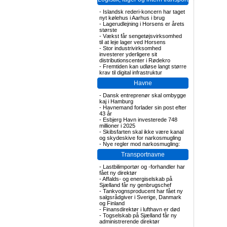
-
Islandsk rederi-koncern har taget
nyt kølehus i Aarhus i brug
-
Lagerudlejning i Horsens er årets
største
-
Vækst får sengetøjsvirksomhed
til at leje lager ved Horsens
-
Stor industrivirksomhed
investerer yderligere sit
distributionscenter i Rødekro
-
Fremtiden kan udløse langt større
krav til digital infrastruktur
Havne
-
Dansk entreprenør skal ombygge
kaj i Hamburg
-
Havnemand forlader sin post efter
43 år
-
Esbjerg Havn investerede 748
millioner i 2025
-
Skibsfarten skal ikke være kanal
og skydeskive for narkosmugling
-
Nye regler mod narkosmugling:
Transportnavne
-
Lastbilimportør og -forhandler har
fået ny direktør
-
Affalds- og energiselskab på
Sjælland får ny genbrugschef
-
Tankvognsproducent har fået ny
salgsrådgiver i Sverige, Danmark
og Finland
-
Finansdirektør i lufthavn er død
-
Togselskab på Sjælland får ny
administrerende direktør