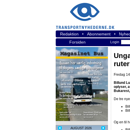
Redaktion
•
Abonnement
•
Nyhed
Forsiden
Login
Unga
ruter
Fredag 14.
Billund Lu
oplyser, 
Bukarest, 
De tre nye 
Bi
Bi
Og en til 
AUGUST 2026
Bi