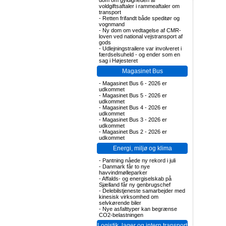
dom om gyldigheden af
voldgiftsaftaler i rammeaftaler om
transport
-
Retten frifandt både speditør og
vognmand
-
Ny dom om vedtagelse af CMR-
loven ved national vejstransport af
gods
-
Udlejningstrailere var involveret i
færdselsuheld - og ender som en
sag i Højesteret
Magasinet Bus
-
Magasinet Bus 6 - 2026 er
udkommet
-
Magasinet Bus 5 - 2026 er
udkommet
-
Magasinet Bus 4 - 2026 er
udkommet
-
Magasinet Bus 3 - 2026 er
udkommet
-
Magasinet Bus 2 - 2026 er
udkommet
Energi, miljø og klima
-
Pantning nåede ny rekord i juli
-
Danmark får to nye
havvindmølleparker
-
Affalds- og energiselskab på
Sjælland får ny genbrugschef
-
Delebilstjeneste samarbejder med
kinesisk virksomhed om
selvkørende biler
-
Nye asfalttyper kan begrænse
CO2-belastningen
Logistik, lager og intern transport