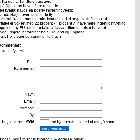
i Karup har haft flere passgerer
 på Djursland havde flere rejsende
et kvartal havde en positiv indtjeningvækst
sende klager over forsinkede fly
selskab kom gennem andet kvartal med et negativt driftsresultat
allet er vokset med 22 procent - 7 procent vil have mere indenrigsflyvning
uge med ny EU-told er antallet af lavværdiforsendelser halveret
ved Esbjerg får forbindelse til Holland og England
ns Politi øger bemanding i lufthavn
 kommentar:
r skal udfyldes!
Titel:
Kommentar:
Navn:
Email:
Adresse:
By:
st bogstaverne:
ÆØÅ
- så hjælper du os med at undgå spam.
or at undgå misbrug bliver din IP adresse logget!