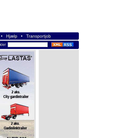
•
Hjælp
•
Transportjob
ikler