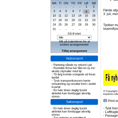
MA
TI
ON
TO
FR
LØ
SØ
1
2
-
-
-
-
-
Første afg
3
4
5
6
7
9
8
3. juli, m
10
11
12
13
14
15
16
17
18
19
20
21
22
23
24
25
26
27
28
29
30
Tjekker ma
lavprisfly
31
-
-
-
-
-
-
Gå til start
Klik på kalenderen for at
sortere arrangementer
Tilføj arrangement
Vejtransport
-
Pantning nåede ny rekord i juli
-
Roskilde-firma har fået en ny tre-
akslet citytrailer med tip
-
70-årig kvinde svingede ud foran
lastbil
-
Tysk transportkoncern kørte
omsætning og resultat frem i andet
kvartal
-
En halv times daglig fysisk
© Copyright
aktivitet kan forebygge alvorlig
kopieres el
stress
Print s
Søtransport
-
Tysk tran
-
En halv times daglig fysisk
aktivitet kan forebygge alvorlig
-
Luftfragte
stress
-
Passagert
-
Tre rederier er indstillet til