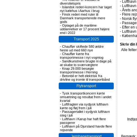
-
Lufthavn 
diversitetspris
-
Lufthavn
-
Islandsk rederi-koncern har taget
-
Årets and
nyt kølehus i Aarhus i brug
-
Flere rej
-
Finsk rederi med ruter til
Danmark transporterede mere
-
Norsk fly
gods
-
Passagert
-
Optaget på de maritime
-
Efter en 
uddannelser er 17 procent højere
-
Lufthavn 
end i 2022
-
Københav
Transport 2025
Skriv din
-
Chauffør skiftede 580 ældre
Alle felte
heste ud med 660 nye
-
Chauffør kørte fra
transportmesse i nyt vogntog
-
Sandkunstnere brugte ni dage på
at skabe to sværvægtere
-
Knap 29.000 besøgte
transportmesse i Herning
-
Betonbil er helt elektrisk fra
drivline og tromle til transportbånd
Flytransport
-
Tysk transportkoncern kørte
omsætning og resultat frem i andet
kvartal
-
Luftfragten via sydjysk lufthavn
kørte og fløj frem i juli
-
Passagertallet i sydjysk lufthavn
steg i juli
-
Lufthavn i Karup har haft flere
Indta
passgerer
-
Lufthavn på Djursland havde flere
rejsende
Jernbanetransport
Bemærk: F