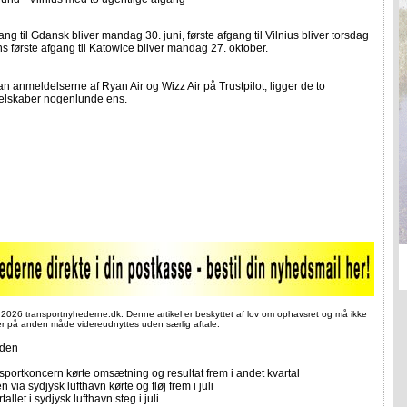
ang til Gdansk bliver mandag 30. juni, første afgang til Vilnius bliver torsdag
ens første afgang til Katowice bliver mandag 27. oktober.
n anmeldelserne af Ryan Air og Wizz Air på Trustpilot, ligger de to
selskaber nogenlunde ens.
 2026 transportnyhederne.dk. Denne artikel er beskyttet af lov om ophavsret og må ikke
ler på anden måde videreudnyttes uden særlig aftale.
iden
sportkoncern kørte omsætning og resultat frem i andet kvartal
n via sydjysk lufthavn kørte og fløj frem i juli
allet i sydjysk lufthavn steg i juli