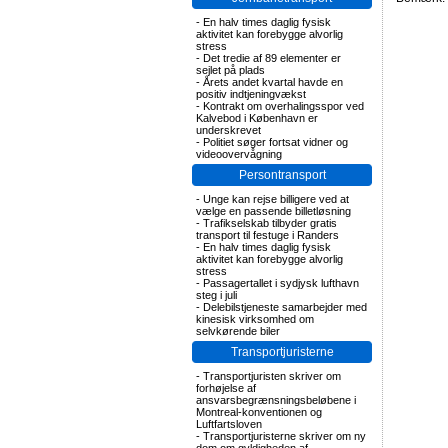
-
En halv times daglig fysisk
aktivitet kan forebygge alvorlig
stress
-
Det tredie af 89 elementer er
sejlet på plads
-
Årets andet kvartal havde en
positiv indtjeningvækst
-
Kontrakt om overhalingsspor ved
Kalvebod i København er
underskrevet
-
Politiet søger fortsat vidner og
videoovervågning
Persontransport
-
Unge kan rejse billigere ved at
vælge en passende billetløsning
-
Trafikselskab tilbyder gratis
transport til festuge i Randers
-
En halv times daglig fysisk
aktivitet kan forebygge alvorlig
stress
-
Passagertallet i sydjysk lufthavn
steg i juli
-
Delebilstjeneste samarbejder med
kinesisk virksomhed om
selvkørende biler
Transportjuristerne
-
Transportjuristen skriver om
forhøjelse af
ansvarsbegrænsningsbeløbene i
Montreal-konventionen og
Luftfartsloven
-
Transportjuristerne skriver om ny