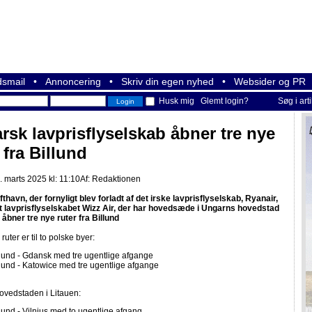
smail
•
Annoncering
•
Skriv din egen nyhed
•
Websider og PR
Husk mig
Glemt login?
Søg i art
rsk lavprisflyselskab åbner tre nye
 fra Billund
 marts 2025 kl: 11:10
Af:
Redaktionen
fthavn, der fornyligt blev forladt af det irske lavprisflyselskab, Ryanair,
at lavprisflyselskabet Wizz Air, der har hovedsæde i Ungarns hovedstad
åbner tre nye ruter fra Billund
ruter er til to polske byer:
llund - Gdansk med tre ugentlige afgange
llund - Katowice med tre ugentlige afgange
hovedstaden i Litauen:
llund - Vilnius med to ugentlige afgang