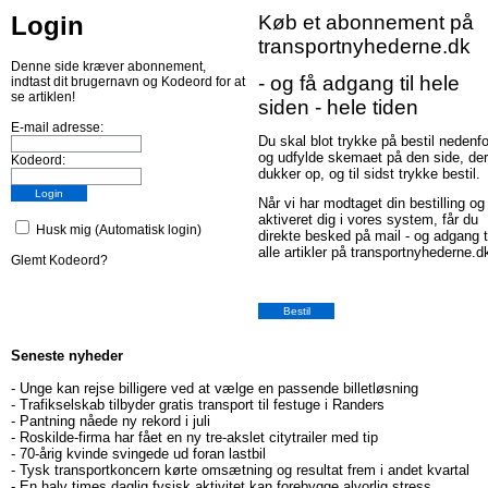
Login
Køb et abonnement på
transportnyhederne.dk
Denne side kræver abonnement,
- og få adgang til hele
indtast dit brugernavn og Kodeord for at
se artiklen!
siden - hele tiden
E-mail adresse:
Du skal blot trykke på bestil nedenfo
og udfylde skemaet på den side, der
Kodeord:
dukker op, og til sidst trykke bestil.
Når vi har modtaget din bestilling og
aktiveret dig i vores system, får du
Husk mig (Automatisk login)
direkte besked på mail - og adgang t
alle artikler på transportnyhederne.d
Glemt Kodeord?
Seneste nyheder
-
Unge kan rejse billigere ved at vælge en passende billetløsning
-
Trafikselskab tilbyder gratis transport til festuge i Randers
-
Pantning nåede ny rekord i juli
-
Roskilde-firma har fået en ny tre-akslet citytrailer med tip
-
70-årig kvinde svingede ud foran lastbil
-
Tysk transportkoncern kørte omsætning og resultat frem i andet kvartal
-
En halv times daglig fysisk aktivitet kan forebygge alvorlig stress