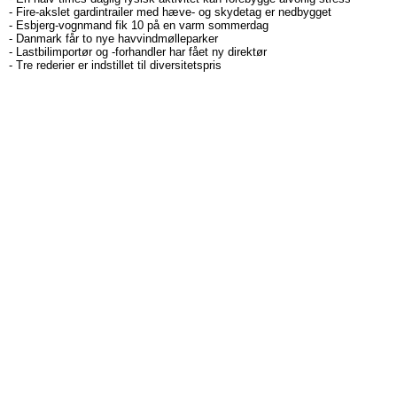
-
Fire-akslet gardintrailer med hæve- og skydetag er nedbygget
-
Esbjerg-vognmand fik 10 på en varm sommerdag
-
Danmark får to nye havvindmølleparker
-
Lastbilimportør og -forhandler har fået ny direktør
-
Tre rederier er indstillet til diversitetspris