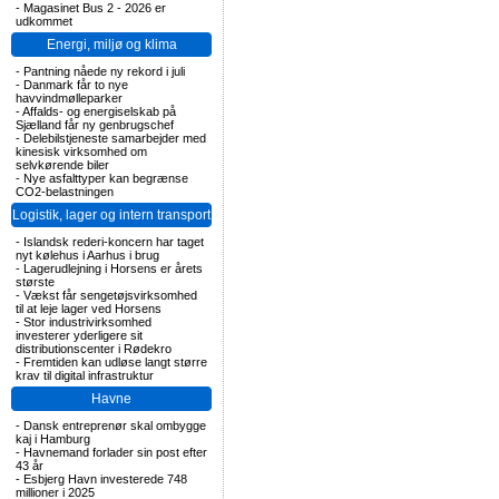
-
Magasinet Bus 2 - 2026 er
udkommet
Energi, miljø og klima
-
Pantning nåede ny rekord i juli
-
Danmark får to nye
havvindmølleparker
-
Affalds- og energiselskab på
Sjælland får ny genbrugschef
-
Delebilstjeneste samarbejder med
kinesisk virksomhed om
selvkørende biler
-
Nye asfalttyper kan begrænse
CO2-belastningen
Logistik, lager og intern transport
-
Islandsk rederi-koncern har taget
nyt kølehus i Aarhus i brug
-
Lagerudlejning i Horsens er årets
største
-
Vækst får sengetøjsvirksomhed
til at leje lager ved Horsens
-
Stor industrivirksomhed
investerer yderligere sit
distributionscenter i Rødekro
-
Fremtiden kan udløse langt større
krav til digital infrastruktur
Havne
-
Dansk entreprenør skal ombygge
kaj i Hamburg
-
Havnemand forlader sin post efter
43 år
-
Esbjerg Havn investerede 748
millioner i 2025