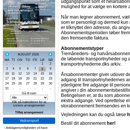
udgangspunkt som et helårsabon
mulighed for at vælge en korter
Når man tegner abonnement, væl
som er personligt og dermed kun 
er tilknyttet den adresse, du angi
Abonnementsperioden løber frem ti
den fremsendte faktura.
Abonnementstyper
Tremåneders- og halvårsabonneme
AUGUST 2026
de løbende transportnyheder og a
MA
TI
ON
TO
FR
LØ
SØ
transportnyhederne.dks arkiv.
1
2
-
-
-
-
-
3
4
5
6
7
9
8
10
11
12
13
14
15
16
Årsabonnementer giver udover de
17
18
19
20
21
22
23
adgang til transportnyhedernes ark
24
25
26
27
28
29
30
yderligere fire adgange til persone
31
-
-
-
-
-
-
angiver i din abonnementsbestilli
Gå til start
Betingelsen er, at du som abonne
ekstra adgange. Ved oprettelse ell
Klik på kalenderen for at
storabonnement fremsendes en kor
sortere arrangementer
Tilføj arrangement
Vejledningen kan du også læse
h
Vejtransport
Bestil dit abonnement
her!
-
Anklagemyndigheden vil have