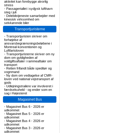
aktivitet kan forebygge alvorlig
stress
-
Passagertallet i sydjysk lufthavn
steg i juli
-
Delebilstjeneste samarbejder med
kinesisk virksomhed om
selvkørende biler
Transportjuristerne
-
Transportjuristen skriver om
forhøjelse af
ansvarsbegrænsningsbeløbene i
Montreal-konventionen og
Luftfartsloven
-
Transportjuristerne skriver om ny
dom om gyldigheden af
voldgiftsaftaler i rammeaftaler om
transport
-
Retten frifandt både speditør og
vognmand
-
Ny dom om vedtagelse af CMR-
loven ved national vejstransport af
gods
-
Udlejningstrailere var involveret i
færdselsuheld - og ender som en
sag i Højesteret
Magasinet Bus
-
Magasinet Bus 6 - 2026 er
udkommet
-
Magasinet Bus 5 - 2026 er
udkommet
-
Magasinet Bus 4 - 2026 er
udkommet
-
Magasinet Bus 3 - 2026 er
udkommet