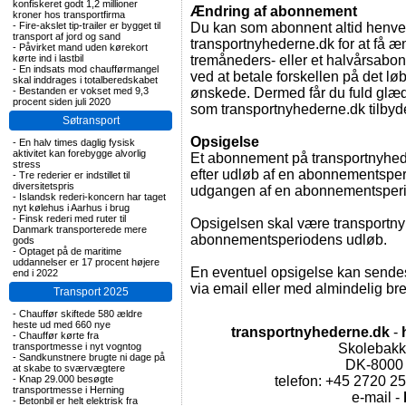
konfiskeret godt 1,2 millioner
Ændring af abonnement
kroner hos transportfirma
-
Fire-akslet tip-trailer er bygget til
Du kan som abonnent altid henven
transport af jord og sand
transportnyhederne.dk for at få æ
-
Påvirket mand uden kørekort
kørte ind i lastbil
tremåneders- eller et halvårsabo
-
En indsats mod chaufførmangel
ved at betale forskellen på det 
skal inddrages i totalberedskabet
-
Bestanden er vokset med 9,3
ønskede. Dermed får du fuld glæd
procent siden juli 2020
som transportnyhederne.dk tilbyde
Søtransport
Opsigelse
-
En halv times daglig fysisk
aktivitet kan forebygge alvorlig
Et abonnement på transportnyhede
stress
efter udløb af en abonnementsperi
-
Tre rederier er indstillet til
diversitetspris
udgangen af en abonnementsper
-
Islandsk rederi-koncern har taget
nyt kølehus i Aarhus i brug
-
Finsk rederi med ruter til
Opsigelsen skal være transportn
Danmark transporterede mere
abonnementsperiodens udløb.
gods
-
Optaget på de maritime
uddannelser er 17 procent højere
En eventuel opsigelse kan sendes
end i 2022
via email eller med almindelig brev
Transport 2025
-
Chauffør skiftede 580 ældre
heste ud med 660 nye
transportnyhederne.dk
-
-
Chauffør kørte fra
transportmesse i nyt vogntog
Skolebakke
-
Sandkunstnere brugte ni dage på
DK-8000
at skabe to sværvægtere
-
Knap 29.000 besøgte
telefon: +45 2720 2
transportmesse i Herning
e-mail -
-
Betonbil er helt elektrisk fra