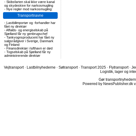
-
Skibsfarten skal ikke være kanal
og skydeskive for narkosmugling
-
Nye regler mod narkosmugling:
Transportnavne
-
Lastbilimportør og -forhandler har
fået ny direktør
-
Affalds- og energiselskab på
Sjælland får ny genbrugschef
-
Tankvognsproducent har fået ny
salgsrådgiver i Sverige, Danmark
og Finland
-
Finansdirektør i lufthavn er død
-
Togselskab på Sjælland får ny
administrerende direktør
Vejtransport
·
Lastbilnyhederne
·
Søtransport
·
Transport 2025
·
Flytransport
·
Je
Logistik, lager og inte
Gør transportnyhederne.
Powered by NewsPublisher.dk v