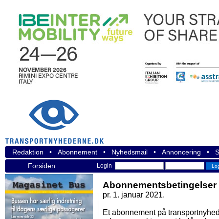
Redaktion
•
Abonnement
•
Nyhedsmail
•
Annoncering
•
S
Forsiden
Login
Abonnementsbetingelser
pr. 1. januar 2021.
Et abonnement på transportnyhe