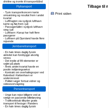
drivline og tromle til transportbånd
Tilbage til
Flytransport
-
Tysk transportkoncern kørte
Print siden
omsætning og resultat frem i andet
kvartal
-
Luftfragten via sydjysk lufthavn
kørte og fløj frem i juli
-
Passagertallet i sydjysk lufthavn
steg i juli
-
Lufthavn i Karup har haft flere
passgerer
-
Lufthavn på Djursland havde flere
rejsende
Jernbanetransport
-
En halv times daglig fysisk
aktivitet kan forebygge alvorlig
stress
-
Det tredie af 89 elementer er
sejlet på plads
-
Årets andet kvartal havde en
positiv indtjeningvækst
-
Kontrakt om overhalingsspor ved
Kalvebod i København er
underskrevet
-
Politiet søger fortsat vidner og
videoovervågning
Persontransport
-
Unge kan rejse billigere ved at
vælge en passende billetløsning
-
Trafikselskab tilbyder gratis
transport til festuge i Randers
-
En halv times daglig fysisk