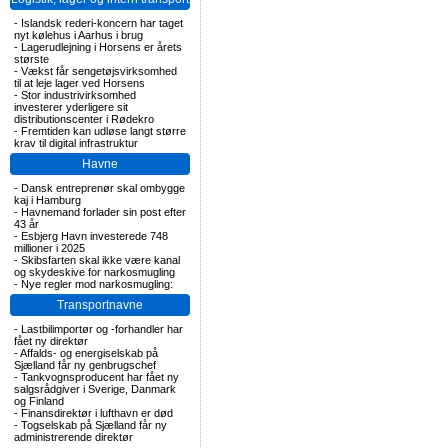
-
Islandsk rederi-koncern har taget
nyt kølehus i Aarhus i brug
-
Lagerudlejning i Horsens er årets
største
-
Vækst får sengetøjsvirksomhed
til at leje lager ved Horsens
-
Stor industrivirksomhed
investerer yderligere sit
distributionscenter i Rødekro
-
Fremtiden kan udløse langt større
krav til digital infrastruktur
Havne
-
Dansk entreprenør skal ombygge
kaj i Hamburg
-
Havnemand forlader sin post efter
43 år
-
Esbjerg Havn investerede 748
millioner i 2025
-
Skibsfarten skal ikke være kanal
og skydeskive for narkosmugling
-
Nye regler mod narkosmugling:
Transportnavne
-
Lastbilimportør og -forhandler har
fået ny direktør
-
Affalds- og energiselskab på
Sjælland får ny genbrugschef
-
Tankvognsproducent har fået ny
salgsrådgiver i Sverige, Danmark
og Finland
-
Finansdirektør i lufthavn er død
-
Togselskab på Sjælland får ny
administrerende direktør