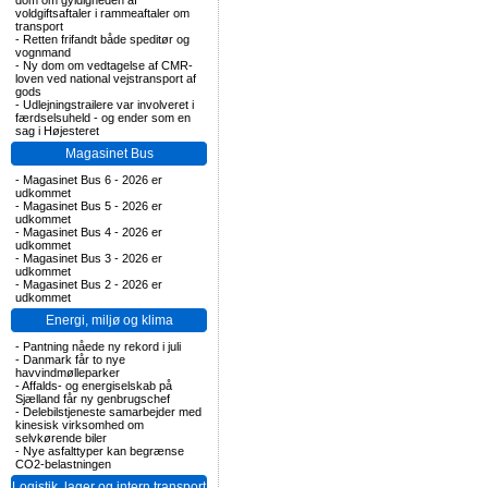
dom om gyldigheden af
voldgiftsaftaler i rammeaftaler om
transport
-
Retten frifandt både speditør og
vognmand
-
Ny dom om vedtagelse af CMR-
loven ved national vejstransport af
gods
-
Udlejningstrailere var involveret i
færdselsuheld - og ender som en
sag i Højesteret
Magasinet Bus
-
Magasinet Bus 6 - 2026 er
udkommet
-
Magasinet Bus 5 - 2026 er
udkommet
-
Magasinet Bus 4 - 2026 er
udkommet
-
Magasinet Bus 3 - 2026 er
udkommet
-
Magasinet Bus 2 - 2026 er
udkommet
Energi, miljø og klima
-
Pantning nåede ny rekord i juli
-
Danmark får to nye
havvindmølleparker
-
Affalds- og energiselskab på
Sjælland får ny genbrugschef
-
Delebilstjeneste samarbejder med
kinesisk virksomhed om
selvkørende biler
-
Nye asfalttyper kan begrænse
CO2-belastningen
Logistik, lager og intern transport