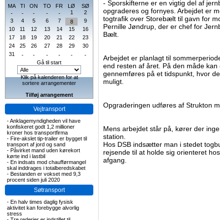
- Sporskifterne er en vigtig del af je
MA
TI
ON
TO
FR
LØ
SØ
opgraderes og fornyes. Arbejdet er med
1
2
-
-
-
-
-
togtrafik over Storebælt til gavn for m
3
4
5
6
7
9
8
Pernille Jøndrup, der er chef for Jer
10
11
12
13
14
15
16
Bælt.
17
18
19
20
21
22
23
24
25
26
27
28
29
30
31
-
-
-
-
-
-
Arbejdet er planlagt til sommerperiode
Gå til start
end resten af året. På den måde kan
gennemføres på et tidspunkt, hvor de
Klik på kalenderen for at
muligt.
sortere arrangementer
Tilføj arrangement
Opgraderingen udføres af Strukton 
Vejtransport
-
Anklagemyndigheden vil have
konfiskeret godt 1,2 millioner
Mens arbejdet står på, kører der in
kroner hos transportfirma
station.
-
Fire-akslet tip-trailer er bygget til
Hos DSB indsætter man i stedet togb
transport af jord og sand
-
Påvirket mand uden kørekort
rejsende til at holde sig orienteret 
kørte ind i lastbil
afgang.
-
En indsats mod chaufførmangel
skal inddrages i totalberedskabet
-
Bestanden er vokset med 9,3
procent siden juli 2020
Søtransport
-
En halv times daglig fysisk
aktivitet kan forebygge alvorlig
stress
-
Tre rederier er indstillet til