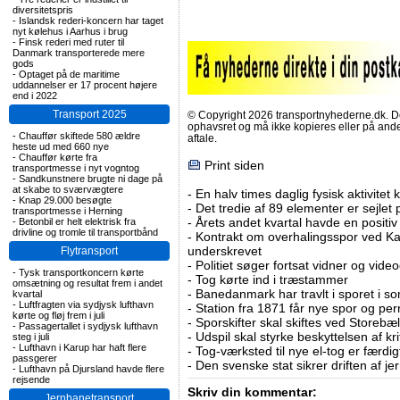
diversitetspris
-
Islandsk rederi-koncern har taget
nyt kølehus i Aarhus i brug
-
Finsk rederi med ruter til
Danmark transporterede mere
gods
-
Optaget på de maritime
uddannelser er 17 procent højere
end i 2022
Transport 2025
© Copyright 2026 transportnyhederne.dk. Den
ophavsret og må ikke kopieres eller på an
-
Chauffør skiftede 580 ældre
aftale.
heste ud med 660 nye
-
Chauffør kørte fra
Print siden
transportmesse i nyt vogntog
-
Sandkunstnere brugte ni dage på
at skabe to sværvægtere
-
En halv times daglig fysisk aktivitet
-
Knap 29.000 besøgte
-
Det tredie af 89 elementer er sejlet 
transportmesse i Herning
-
Årets andet kvartal havde en positiv
-
Betonbil er helt elektrisk fra
drivline og tromle til transportbånd
-
Kontrakt om overhalingsspor ved K
underskrevet
Flytransport
-
Politiet søger fortsat vidner og vid
-
Tysk transportkoncern kørte
-
Tog kørte ind i træstammer
omsætning og resultat frem i andet
-
Banedanmark har travlt i sporet i s
kvartal
-
Luftfragten via sydjysk lufthavn
-
Station fra 1871 får nye spor og per
kørte og fløj frem i juli
-
Sporskifter skal skiftes ved Storebæl
-
Passagertallet i sydjysk lufthavn
-
Udspil skal styrke beskyttelsen af kri
steg i juli
-
Lufthavn i Karup har haft flere
-
Tog-værksted til nye el-tog er færdig
passgerer
-
Den svenske stat sikrer driften af j
-
Lufthavn på Djursland havde flere
rejsende
Skriv din kommentar:
Jernbanetransport