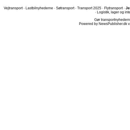
Vejtransport
·
Lastbilnyhederne
·
Søtransport
·
Transport 2025
·
Flytransport
·
Je
·
Logistik, lager og int
Gør transportnyhederne.
Powered by NewsPublisher.dk v