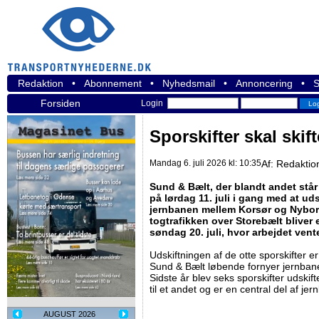
Redaktion
•
Abonnement
•
Nyhedsmail
•
Annoncering
•
S
Forsiden
Login
Sporskifter skal skif
Mandag 6. juli 2026 kl: 10:35
Af:
Redaktio
Sund & Bælt, der blandt andet står
på lørdag 11. juli i gang med at uds
jernbanen mellem Korsør og Nyborg
togtrafikken over Storebælt bliver e
søndag 20. juli, hvor arbejdet vent
Udskiftningen af de otte sporskifter er 
Sund & Bælt løbende fornyer jernbane
Sidste år blev seks sporskifter udskift
til et andet og er en central del af je
AUGUST 2026