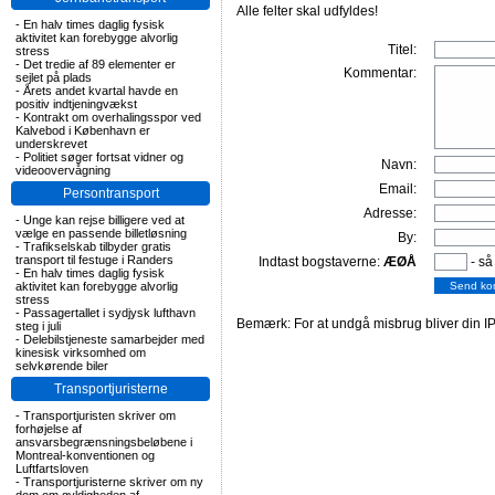
Alle felter skal udfyldes!
-
En halv times daglig fysisk
aktivitet kan forebygge alvorlig
Titel:
stress
-
Det tredie af 89 elementer er
Kommentar:
sejlet på plads
-
Årets andet kvartal havde en
positiv indtjeningvækst
-
Kontrakt om overhalingsspor ved
Kalvebod i København er
underskrevet
-
Politiet søger fortsat vidner og
Navn:
videoovervågning
Email:
Persontransport
Adresse:
-
Unge kan rejse billigere ved at
vælge en passende billetløsning
By:
-
Trafikselskab tilbyder gratis
transport til festuge i Randers
Indtast bogstaverne:
ÆØÅ
- så
-
En halv times daglig fysisk
aktivitet kan forebygge alvorlig
stress
-
Passagertallet i sydjysk lufthavn
Bemærk: For at undgå misbrug bliver din IP
steg i juli
-
Delebilstjeneste samarbejder med
kinesisk virksomhed om
selvkørende biler
Transportjuristerne
-
Transportjuristen skriver om
forhøjelse af
ansvarsbegrænsningsbeløbene i
Montreal-konventionen og
Luftfartsloven
-
Transportjuristerne skriver om ny