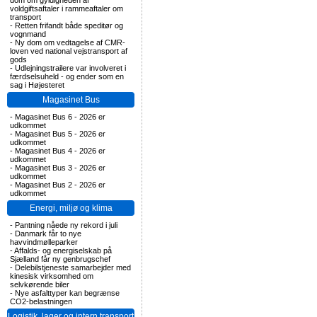
dom om gyldigheden af
voldgiftsaftaler i rammeaftaler om
transport
-
Retten frifandt både speditør og
vognmand
-
Ny dom om vedtagelse af CMR-
loven ved national vejstransport af
gods
-
Udlejningstrailere var involveret i
færdselsuheld - og ender som en
sag i Højesteret
Magasinet Bus
-
Magasinet Bus 6 - 2026 er
udkommet
-
Magasinet Bus 5 - 2026 er
udkommet
-
Magasinet Bus 4 - 2026 er
udkommet
-
Magasinet Bus 3 - 2026 er
udkommet
-
Magasinet Bus 2 - 2026 er
udkommet
Energi, miljø og klima
-
Pantning nåede ny rekord i juli
-
Danmark får to nye
havvindmølleparker
-
Affalds- og energiselskab på
Sjælland får ny genbrugschef
-
Delebilstjeneste samarbejder med
kinesisk virksomhed om
selvkørende biler
-
Nye asfalttyper kan begrænse
CO2-belastningen
Logistik, lager og intern transport