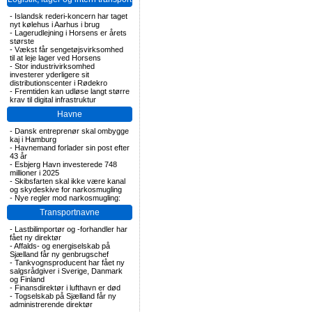
-
Islandsk rederi-koncern har taget
nyt kølehus i Aarhus i brug
-
Lagerudlejning i Horsens er årets
største
-
Vækst får sengetøjsvirksomhed
til at leje lager ved Horsens
-
Stor industrivirksomhed
investerer yderligere sit
distributionscenter i Rødekro
-
Fremtiden kan udløse langt større
krav til digital infrastruktur
Havne
-
Dansk entreprenør skal ombygge
kaj i Hamburg
-
Havnemand forlader sin post efter
43 år
-
Esbjerg Havn investerede 748
millioner i 2025
-
Skibsfarten skal ikke være kanal
og skydeskive for narkosmugling
-
Nye regler mod narkosmugling:
Transportnavne
-
Lastbilimportør og -forhandler har
fået ny direktør
-
Affalds- og energiselskab på
Sjælland får ny genbrugschef
-
Tankvognsproducent har fået ny
salgsrådgiver i Sverige, Danmark
og Finland
-
Finansdirektør i lufthavn er død
-
Togselskab på Sjælland får ny
administrerende direktør