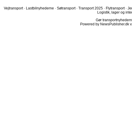
Vejtransport
·
Lastbilnyhederne
·
Søtransport
·
Transport 2025
·
Flytransport
·
Je
Logistik, lager og inte
Gør transportnyhederne.
Powered by NewsPublisher.dk v