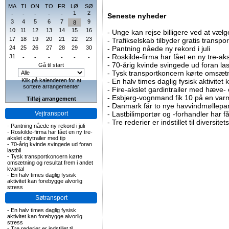
MA
TI
ON
TO
FR
LØ
SØ
1
2
-
-
-
-
-
Seneste nyheder
3
4
5
6
7
9
8
10
11
12
13
14
15
16
-
Unge kan rejse billigere ved at vælg
17
18
19
20
21
22
23
-
Trafikselskab tilbyder gratis transpor
24
25
26
27
28
29
30
-
Pantning nåede ny rekord i juli
-
Roskilde-firma har fået en ny tre-aksl
31
-
-
-
-
-
-
-
70-årig kvinde svingede ud foran las
Gå til start
-
Tysk transportkoncern kørte omsætni
Klik på kalenderen for at
-
En halv times daglig fysisk aktivitet
sortere arrangementer
-
Fire-akslet gardintrailer med hæve-
-
Esbjerg-vognmand fik 10 på en va
Tilføj arrangement
-
Danmark får to nye havvindmøllepa
Vejtransport
-
Lastbilimportør og -forhandler har få
-
Tre rederier er indstillet til diversitet
-
Pantning nåede ny rekord i juli
-
Roskilde-firma har fået en ny tre-
akslet citytrailer med tip
-
70-årig kvinde svingede ud foran
lastbil
-
Tysk transportkoncern kørte
omsætning og resultat frem i andet
kvartal
-
En halv times daglig fysisk
aktivitet kan forebygge alvorlig
stress
Søtransport
-
En halv times daglig fysisk
aktivitet kan forebygge alvorlig
stress
-
Tre rederier er indstillet til