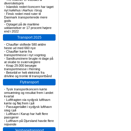
diversitetspris
-
Islandsk rederi-koncern har taget
nyt kølehus i Aarhus i brug
-
Finsk rederi med ruter til
Danmark transporterede mere
gods
-
Optaget på de maritime
uddannelser er 17 procent højere
end i 2022
Transport 2025
-
Chauffør skiftede 580 ældre
heste ud med 660 nye
-
Chauffør kørte fra
transportmesse i nyt vogntog
-
Sandkunstnere brugte ni dage på
at skabe to sværvægtere
-
Knap 29.000 besøgte
transportmesse i Herning
-
Betonbil er helt elektrisk fra
drivline og tromle til transportbånd
Flytransport
-
Tysk transportkoncern kørte
omsætning og resultat frem i andet
kvartal
-
Luftfragten via sydjysk lufthavn
kørte og fløj frem i juli
-
Passagertallet i sydjysk lufthavn
steg i juli
-
Lufthavn i Karup har haft flere
passgerer
-
Lufthavn på Djursland havde flere
rejsende
Jernbanetransport