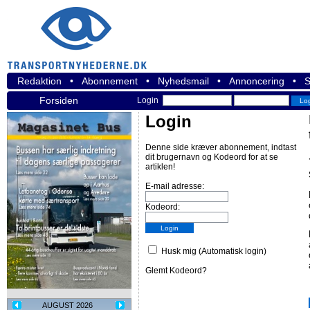
Redaktion
•
Abonnement
•
Nyhedsmail
•
Annoncering
•
S
Forsiden
Login
Login
Denne side kræver abonnement, indtast
dit brugernavn og Kodeord for at se
artiklen!
E-mail adresse:
Kodeord:
Husk mig (Automatisk login)
Glemt Kodeord?
AUGUST 2026