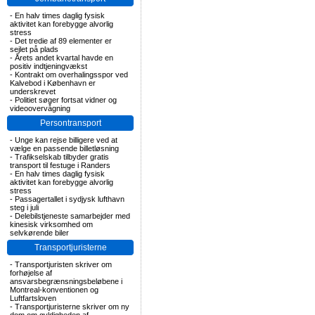
-
En halv times daglig fysisk
aktivitet kan forebygge alvorlig
stress
-
Det tredie af 89 elementer er
sejlet på plads
-
Årets andet kvartal havde en
positiv indtjeningvækst
-
Kontrakt om overhalingsspor ved
Kalvebod i København er
underskrevet
-
Politiet søger fortsat vidner og
videoovervågning
Persontransport
-
Unge kan rejse billigere ved at
vælge en passende billetløsning
-
Trafikselskab tilbyder gratis
transport til festuge i Randers
-
En halv times daglig fysisk
aktivitet kan forebygge alvorlig
stress
-
Passagertallet i sydjysk lufthavn
steg i juli
-
Delebilstjeneste samarbejder med
kinesisk virksomhed om
selvkørende biler
Transportjuristerne
-
Transportjuristen skriver om
forhøjelse af
ansvarsbegrænsningsbeløbene i
Montreal-konventionen og
Luftfartsloven
-
Transportjuristerne skriver om ny