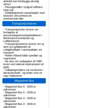
aktivitet kan forebygge alvorlig
stress
-
Passagertallet i sydjysk lufthavn
steg i juli
-
Delebilstjeneste samarbejder med
kinesisk virksomhed om
selvkørende biler
Transportjuristerne
-
Transportjuristen skriver om
forhøjelse af
ansvarsbegrænsningsbeløbene i
Montreal-konventionen og
Luftfartsloven
-
Transportjuristerne skriver om ny
dom om gyldigheden af
voldgiftsaftaler i rammeaftaler om
transport
-
Retten frifandt både speditør og
vognmand
-
Ny dom om vedtagelse af CMR-
loven ved national vejstransport af
gods
-
Udlejningstrailere var involveret i
færdselsuheld - og ender som en
sag i Højesteret
Magasinet Bus
-
Magasinet Bus 6 - 2026 er
udkommet
-
Magasinet Bus 5 - 2026 er
udkommet
-
Magasinet Bus 4 - 2026 er
udkommet
-
Magasinet Bus 3 - 2026 er
udkommet