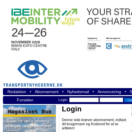
Redaktion
•
Abonnement
•
Nyhedsmail
•
Annoncering
•
S
Forsiden
Login
Login
Denne side kræver abonnement, indtast
dit brugernavn og Kodeord for at se
artiklen!