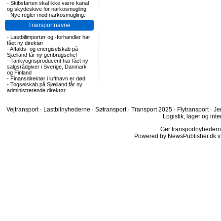
-
Skibsfarten skal ikke være kanal
og skydeskive for narkosmugling
-
Nye regler mod narkosmugling:
Transportnavne
-
Lastbilimportør og -forhandler har
fået ny direktør
-
Affalds- og energiselskab på
Sjælland får ny genbrugschef
-
Tankvognsproducent har fået ny
salgsrådgiver i Sverige, Danmark
og Finland
-
Finansdirektør i lufthavn er død
-
Togselskab på Sjælland får ny
administrerende direktør
Vejtransport
·
Lastbilnyhederne
·
Søtransport
·
Transport 2025
·
Flytransport
·
Je
Logistik, lager og inte
Gør transportnyhederne.
Powered by NewsPublisher.dk v