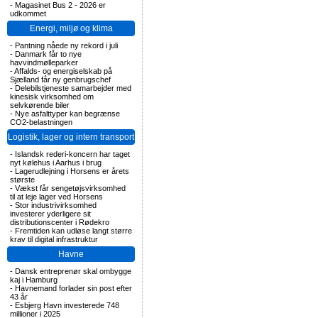
-
Magasinet Bus 2 - 2026 er
udkommet
Energi, miljø og klima
-
Pantning nåede ny rekord i juli
-
Danmark får to nye
havvindmølleparker
-
Affalds- og energiselskab på
Sjælland får ny genbrugschef
-
Delebilstjeneste samarbejder med
kinesisk virksomhed om
selvkørende biler
-
Nye asfalttyper kan begrænse
CO2-belastningen
Logistik, lager og intern transport
-
Islandsk rederi-koncern har taget
nyt kølehus i Aarhus i brug
-
Lagerudlejning i Horsens er årets
største
-
Vækst får sengetøjsvirksomhed
til at leje lager ved Horsens
-
Stor industrivirksomhed
investerer yderligere sit
distributionscenter i Rødekro
-
Fremtiden kan udløse langt større
krav til digital infrastruktur
Havne
-
Dansk entreprenør skal ombygge
kaj i Hamburg
-
Havnemand forlader sin post efter
43 år
-
Esbjerg Havn investerede 748
millioner i 2025