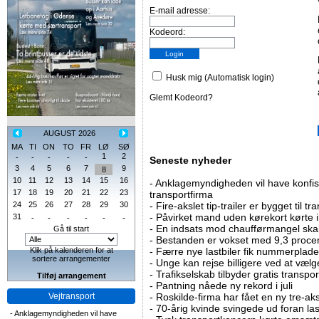
E-mail adresse:
Kodeord:
Husk mig (Automatisk login)
Glemt Kodeord?
AUGUST 2026
MA
TI
ON
TO
FR
LØ
SØ
1
2
-
-
-
-
-
Seneste nyheder
3
4
5
6
7
9
8
10
11
12
13
14
15
16
-
Anklagemyndigheden vil have konfisk
17
18
19
20
21
22
23
transportfirma
24
25
26
27
28
29
30
-
Fire-akslet tip-trailer er bygget til t
-
Påvirket mand uden kørekort kørte in
31
-
-
-
-
-
-
-
En indsats mod chaufførmangel skal
Gå til start
-
Bestanden er vokset med 9,3 procent
Klik på kalenderen for at
-
Færre nye lastbiler fik nummerplader 
sortere arrangementer
-
Unge kan rejse billigere ved at vælg
-
Trafikselskab tilbyder gratis transpor
Tilføj arrangement
-
Pantning nåede ny rekord i juli
Vejtransport
-
Roskilde-firma har fået en ny tre-aksl
-
70-årig kvinde svingede ud foran las
-
Anklagemyndigheden vil have