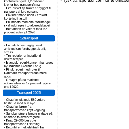
-
Tysk transportkoncern kørte omsætni
konfiskeret godt 1,2 millioner
kroner hos transportfirma
-
Fire-akslet tip-trailer er bygget til
transport af jord og sand
-
Påvirket mand uden kørekort
kørte ind i lastbil
-
En indsats mod chaufførmangel
skal inddrages i totalberedskabet
-
Bestanden er vokset med 9,3
procent siden juli 2020
Søtransport
-
En halv times daglig fysisk
aktivitet kan forebygge alvorlig
stress
-
Tre rederier er indstillet til
diversitetspris
-
Islandsk rederi-koncern har taget
nyt kølehus i Aarhus i brug
-
Finsk rederi med ruter til
Danmark transporterede mere
gods
-
Optaget på de maritime
uddannelser er 17 procent højere
end i 2022
Transport 2025
-
Chauffør skiftede 580 ældre
heste ud med 660 nye
-
Chauffør kørte fra
transportmesse i nyt vogntog
-
Sandkunstnere brugte ni dage på
at skabe to sværvægtere
-
Knap 29.000 besøgte
transportmesse i Herning
-
Betonbil er helt elektrisk fra