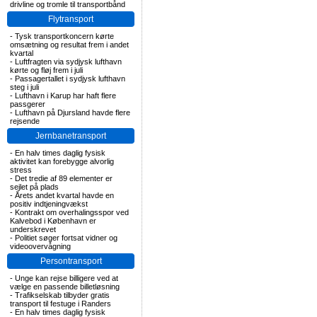
drivline og tromle til transportbånd
Flytransport
-
Tysk transportkoncern kørte
omsætning og resultat frem i andet
kvartal
-
Luftfragten via sydjysk lufthavn
kørte og fløj frem i juli
-
Passagertallet i sydjysk lufthavn
steg i juli
-
Lufthavn i Karup har haft flere
passgerer
-
Lufthavn på Djursland havde flere
rejsende
Jernbanetransport
-
En halv times daglig fysisk
aktivitet kan forebygge alvorlig
stress
-
Det tredie af 89 elementer er
sejlet på plads
-
Årets andet kvartal havde en
positiv indtjeningvækst
-
Kontrakt om overhalingsspor ved
Kalvebod i København er
underskrevet
-
Politiet søger fortsat vidner og
videoovervågning
Persontransport
-
Unge kan rejse billigere ved at
vælge en passende billetløsning
-
Trafikselskab tilbyder gratis
transport til festuge i Randers
-
En halv times daglig fysisk