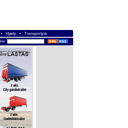
•
Hjælp
•
Transportjob
ikler