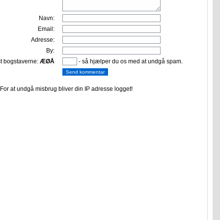
Navn:
Email:
Adresse:
By:
st bogstaverne:
ÆØÅ
- så hjælper du os med at undgå spam.
or at undgå misbrug bliver din IP adresse logget!