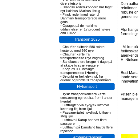
diversitetspris
Den uafhæ
-
Islandsk rederi-koncern har taget
relationer
nyt kølehus i Aarhus i brug
robuste dr
-
Finsk rederi med ruter til
gennem e
Danmark transporterede mere
gods
-
Optaget på de maritime
uddannelser er 17 procent højere
Alpi har 
end i 2022
forretning
Transport 2025
- Vi tror 
-
Chauffør skiftede 580 ældre
heste ud med 660 nye
fællesskab
-
Chauffør kørte fra
anerkender
transportmesse i nyt vogntog
H. Nielsen
-
Sandkunstnere brugte ni dage på
at skabe to sværvægtere
-
Knap 29.000 besøgte
Best Mana
transportmesse i Herning
-
Betonbil er helt elektrisk fra
lande ver
drivline og tromle til transportbånd
innovation
Flytransport
-
Tysk transportkoncern kørte
Prisen ble
omsætning og resultat frem i andet
managemen
kvartal
-
Luftfragten via sydjysk lufthavn
kørte og fløj frem i juli
-
Passagertallet i sydjysk lufthavn
steg i juli
-
Lufthavn i Karup har haft flere
passgerer
-
Lufthavn på Djursland havde flere
rejsende
Jernbanetransport