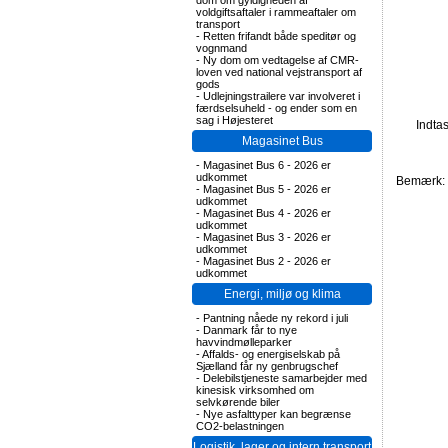
dom om gyldigheden af
voldgiftsaftaler i rammeaftaler om
transport
-
Retten frifandt både speditør og
vognmand
-
Ny dom om vedtagelse af CMR-
loven ved national vejstransport af
gods
-
Udlejningstrailere var involveret i
færdselsuheld - og ender som en
sag i Højesteret
Indta
Magasinet Bus
-
Magasinet Bus 6 - 2026 er
udkommet
Bemærk: F
-
Magasinet Bus 5 - 2026 er
udkommet
-
Magasinet Bus 4 - 2026 er
udkommet
-
Magasinet Bus 3 - 2026 er
udkommet
-
Magasinet Bus 2 - 2026 er
udkommet
Energi, miljø og klima
-
Pantning nåede ny rekord i juli
-
Danmark får to nye
havvindmølleparker
-
Affalds- og energiselskab på
Sjælland får ny genbrugschef
-
Delebilstjeneste samarbejder med
kinesisk virksomhed om
selvkørende biler
-
Nye asfalttyper kan begrænse
CO2-belastningen
Logistik, lager og intern transport