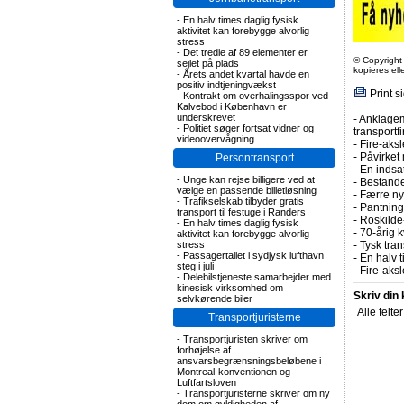
-
En halv times daglig fysisk
aktivitet kan forebygge alvorlig
stress
-
Det tredie af 89 elementer er
© Copyright
sejlet på plads
kopieres el
-
Årets andet kvartal havde en
positiv indtjeningvækst
Print s
-
Kontrakt om overhalingsspor ved
Kalvebod i København er
underskrevet
-
Anklagem
-
Politiet søger fortsat vidner og
transportf
videoovervågning
-
Fire-aksl
-
Påvirket 
Persontransport
-
En indsa
-
Unge kan rejse billigere ved at
-
Bestande
vælge en passende billetløsning
-
Færre nye
-
Trafikselskab tilbyder gratis
-
Pantning 
transport til festuge i Randers
-
Roskilde-
-
En halv times daglig fysisk
-
70-årig k
aktivitet kan forebygge alvorlig
stress
-
Tysk tran
-
Passagertallet i sydjysk lufthavn
-
En halv t
steg i juli
-
Fire-aks
-
Delebilstjeneste samarbejder med
kinesisk virksomhed om
Skriv din
selvkørende biler
Alle felte
Transportjuristerne
-
Transportjuristen skriver om
forhøjelse af
ansvarsbegrænsningsbeløbene i
Montreal-konventionen og
Luftfartsloven
-
Transportjuristerne skriver om ny