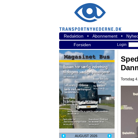
Redaktion
•
Abonnement
•
Nyhed
Forsiden
Login
Sped
Danm
Torsdag 4.
AUGUST 2026