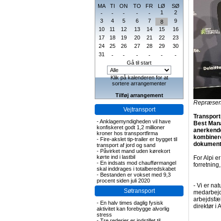
MA
TI
ON
TO
FR
LØ
SØ
1
2
-
-
-
-
-
3
4
5
6
7
9
8
10
11
12
13
14
15
16
17
18
19
20
21
22
23
24
25
26
27
28
29
30
31
-
-
-
-
-
-
Gå til start
Klik på kalenderen for at
sortere arrangementer
Tilføj arrangement
Repræsenta
Vejtransport
Transport
-
Anklagemyndigheden vil have
Best Mana
konfiskeret godt 1,2 millioner
anerkende
kroner hos transportfirma
kombinere
-
Fire-akslet tip-trailer er bygget til
dokumente
transport af jord og sand
-
Påvirket mand uden kørekort
kørte ind i lastbil
For Alpi e
-
En indsats mod chaufførmangel
forretning
skal inddrages i totalberedskabet
-
Bestanden er vokset med 9,3
procent siden juli 2020
- Vi er na
Søtransport
medarbejde
arbejdsfæl
-
En halv times daglig fysisk
direktør i
aktivitet kan forebygge alvorlig
stress
-
Tre rederier er indstillet til