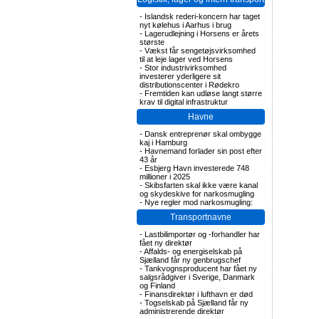
-
Islandsk rederi-koncern har taget
nyt kølehus i Aarhus i brug
-
Lagerudlejning i Horsens er årets
største
-
Vækst får sengetøjsvirksomhed
til at leje lager ved Horsens
-
Stor industrivirksomhed
investerer yderligere sit
distributionscenter i Rødekro
-
Fremtiden kan udløse langt større
krav til digital infrastruktur
Havne
-
Dansk entreprenør skal ombygge
kaj i Hamburg
-
Havnemand forlader sin post efter
43 år
-
Esbjerg Havn investerede 748
millioner i 2025
-
Skibsfarten skal ikke være kanal
og skydeskive for narkosmugling
-
Nye regler mod narkosmugling:
Transportnavne
-
Lastbilimportør og -forhandler har
fået ny direktør
-
Affalds- og energiselskab på
Sjælland får ny genbrugschef
-
Tankvognsproducent har fået ny
salgsrådgiver i Sverige, Danmark
og Finland
-
Finansdirektør i lufthavn er død
-
Togselskab på Sjælland får ny
administrerende direktør