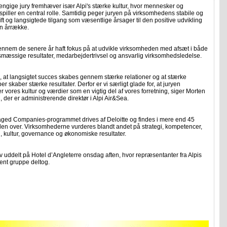
ngige jury fremhæver især Alpi's stærke kultur, hvor mennesker og
 spiller en central rolle. Samtidig peger juryen på virksomhedens stabile og
ift og langsigtede tilgang som væsentlige årsager til den positive udvikling
n årrække.
gennem de senere år haft fokus på at udvikle virksomheden med afsæt i både
smæssige resultater, medarbejdertrivsel og ansvarlig virksomhedsledelse.
på, at langsigtet succes skabes gennem stærke relationer og at stærke
er skaber stærke resultater. Derfor er vi særligt glade for, at juryen
 vores kultur og værdier som en vigtig del af vores forretning, siger Morten
, der er administrerende direktør i Alpi Air&Sea.
ged Companies-programmet drives af Deloitte og findes i mere end 45
den over. Virksomhederne vurderes blandt andet på strategi, kompetencer,
, kultur, governance og økonomiske resultater.
v uddelt på Hotel d’Angleterre onsdag aften, hvor repræsentanter fra Alpis
t gruppe deltog.