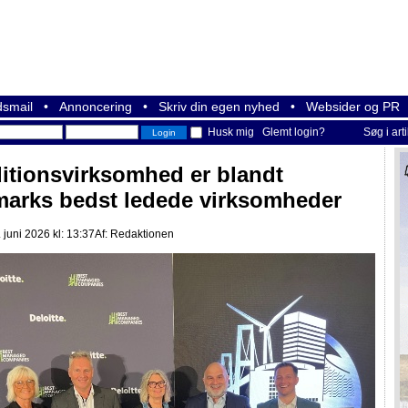
smail
•
Annoncering
•
Skriv din egen nyhed
•
Websider og PR
Husk mig
Glemt login?
Søg i art
itionsvirksomhed er blandt
arks bedst ledede virksomheder
 juni 2026 kl: 13:37
Af:
Redaktionen