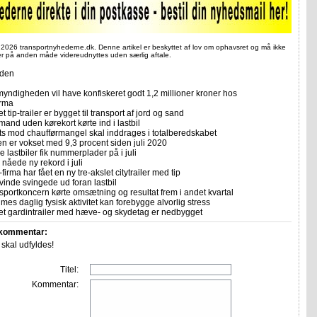
 2026 transportnyhederne.dk. Denne artikel er beskyttet af lov om ophavsret og må ikke
ler på anden måde videreudnyttes uden særlig aftale.
iden
yndigheden vil have konfiskeret godt 1,2 millioner kroner hos
irma
et tip-trailer er bygget til transport af jord og sand
mand uden kørekort kørte ind i lastbil
ts mod chaufførmangel skal inddrages i totalberedskabet
n er vokset med 9,3 procent siden juli 2020
 lastbiler fik nummerplader på i juli
nåede ny rekord i juli
firma har fået en ny tre-akslet citytrailer med tip
vinde svingede ud foran lastbil
sportkoncern kørte omsætning og resultat frem i andet kvartal
imes daglig fysisk aktivitet kan forebygge alvorlig stress
let gardintrailer med hæve- og skydetag er nedbygget
 kommentar:
r skal udfyldes!
Titel:
Kommentar: