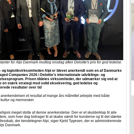
nter for Alpi Danmark modtog onsdag aften Deloitte's pris for god ledelse.
- og logistikvirksomheden Alpi er blevet anerkendt som en af Danmarks
ged Companies 2026 i Deloitte's internationale udviklings- og
lsesprogram. Prisen tildeles virksomheder, der udmærker sig ved at
 en stærk strategi med solid eksekvering, god ledelse og
rede resultater over tid
r anerkendelsen et resultat af mange års målrettet arbejde med både
, kultur og mennesker.
turligvis meget stolte af denne anerkendelse. Den er et skulderklap til alle
re, som hver dag bidrager til at skabe værdi for kunderne og til det stærke
lesskab, der kendetegner Alpi, siger Kjeld Tygesen, der er administrerende
 Alpi Danmark.