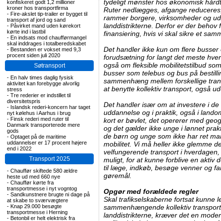
tydeligt mønster hos økonomisk hårdt
konfiskeret godt 1,2 millioner
kroner hos transportfirma
Ruter nedlægges, afgange reduceres,
-
Fire-akslet tip-trailer er bygget til
rammer borgere, virksomheder og udd
transport af jord og sand
landdistrikterne. Derfor er der behov 
-
Påvirket mand uden kørekort
kørte ind i lastbil
finansiering, hvis vi skal sikre et 
-
En indsats mod chaufførmangel
skal inddrages i totalberedskabet
Det handler ikke kun om flere busser 
-
Bestanden er vokset med 9,3
procent siden juli 2020
forudsætning for langt det meste hve
også om fleksible mobilitetstilbud som 
Søtransport
busser som telebus og bus på bestilli
-
En halv times daglig fysisk
sammenhæng mellem forskellige trans
aktivitet kan forebygge alvorlig
at benytte kollektiv transport, også ud
stress
-
Tre rederier er indstillet til
diversitetspris
Det handler især om at investere i de
-
Islandsk rederi-koncern har taget
uddannelse og i praktik, også i lan
nyt kølehus i Aarhus i brug
-
Finsk rederi med ruter til
kort er bøvlet, det opererer med geog
Danmark transporterede mere
og det gælder ikke unge i lønnet prakt
gods
de børn og unge som ikke har ret man
-
Optaget på de maritime
uddannelser er 17 procent højere
mobilitet. Vi må heller ikke glemme 
end i 2022
velfungerende transport i hverdagen, 
Transport 2025
muligt, for at kunne forblive en akti
til læge, indkøb, besøge venner og f
-
Chauffør skiftede 580 ældre
gøremål.
heste ud med 660 nye
-
Chauffør kørte fra
transportmesse i nyt vogntog
Opgør med forældede regler
-
Sandkunstnere brugte ni dage på
Skal trafikselskaberne fortsat kunne l
at skabe to sværvægtere
-
Knap 29.000 besøgte
sammenhængende kollektiv transport t
transportmesse i Herning
landdistrikterne, kræver det en mode
-
Betonbil er helt elektrisk fra