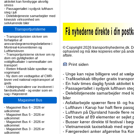
aktivitet kan forebygge alvorlig
stress
-
Passagertallet i sydjysk lufthavn
steg i juli
-
Delebilstjeneste samarbejder med
kinesisk virksomhed om
selvkørende biler
Transportjuristerne
-
Transportjuristen skriver om
forhøjelse af
ansvarsbegrænsningsbeløbene i
Montreal-konventionen og
© Copyright 2026 transportnyhederne.dk. Den
Luftfartsloven
ophavsret og må ikke kopieres eller på an
-
Transportjuristerne skriver om ny
aftale.
dom om gyldigheden af
voldgiftsaftaler i rammeaftaler om
Print siden
transport
-
Retten frifandt både speditør og
vognmand
-
Unge kan rejse billigere ved at vælg
-
Ny dom om vedtagelse af CMR-
-
Trafikselskab tilbyder gratis transpor
loven ved national vejstransport af
-
En halv times daglig fysisk aktivitet
gods
-
Udlejningstrailere var involveret i
-
Passagertallet i sydjysk lufthavn steg 
færdselsuheld - og ender som en
-
Delebilstjeneste samarbejder med 
sag i Højesteret
biler
Magasinet Bus
-
Asfaltarbejde spærrer flere til- og 
-
Lufthavn i Karup har haft flere pass
-
Magasinet Bus 6 - 2026 er
udkommet
-
Lufthavn på Djursland havde flere r
-
Magasinet Bus 5 - 2026 er
-
Det tredie af 89 elementer er sejlet 
udkommet
-
Busser kører direkte til festival i 
-
Magasinet Bus 4 - 2026 er
udkommet
-
Vietnamesisk taxiselskab med egne e
-
Magasinet Bus 3 - 2026 er
-
Færgerederi anker afgørelse fra Ko
udkommet