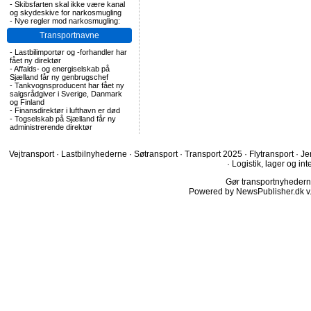
-
Skibsfarten skal ikke være kanal
og skydeskive for narkosmugling
-
Nye regler mod narkosmugling:
Transportnavne
-
Lastbilimportør og -forhandler har
fået ny direktør
-
Affalds- og energiselskab på
Sjælland får ny genbrugschef
-
Tankvognsproducent har fået ny
salgsrådgiver i Sverige, Danmark
og Finland
-
Finansdirektør i lufthavn er død
-
Togselskab på Sjælland får ny
administrerende direktør
Vejtransport
·
Lastbilnyhederne
·
Søtransport
·
Transport 2025
·
Flytransport
·
Je
·
Logistik, lager og int
Gør transportnyhederne.
Powered by NewsPublisher.dk v