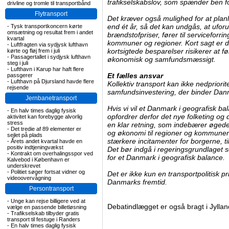
trafikselskabslov, som spænder ben fo
drivline og tromle til transportbånd
Flytransport
Det kræver også mulighed for at pla
end ét år, så det kan undgås, at uforu
-
Tysk transportkoncern kørte
omsætning og resultat frem i andet
brændstofpriser, fører til serviceforri
kvartal
kommuner og regioner. Kort sagt er de
-
Luftfragten via sydjysk lufthavn
kortsigtede besparelser risikerer at fø
kørte og fløj frem i juli
-
Passagertallet i sydjysk lufthavn
økonomisk og samfundsmæssigt.
steg i juli
-
Lufthavn i Karup har haft flere
Et fælles ansvar
passgerer
-
Lufthavn på Djursland havde flere
Kollektiv transport kan ikke nedprior
rejsende
samfundsinvestering, der binder Da
Jernbanetransport
Hvis vi vil et Danmark i geografisk ba
-
En halv times daglig fysisk
opfordrer derfor det nye folketing og
aktivitet kan forebygge alvorlig
stress
en klar retning, som indebærer øgede
-
Det tredie af 89 elementer er
og økonomi til regioner og kommuner ti
sejlet på plads
stærkere incitamenter for borgerne, til
-
Årets andet kvartal havde en
positiv indtjeningvækst
Det bør indgå i regeringsgrundlaget 
-
Kontrakt om overhalingsspor ved
for et Danmark i geografisk balance.
Kalvebod i København er
underskrevet
-
Politiet søger fortsat vidner og
Det er ikke kun en transportpolitisk pr
videoovervågning
Danmarks fremtid.
Persontransport
-
Unge kan rejse billigere ved at
Debatindlægget er også bragt i Jylla
vælge en passende billetløsning
-
Trafikselskab tilbyder gratis
transport til festuge i Randers
-
En halv times daglig fysisk