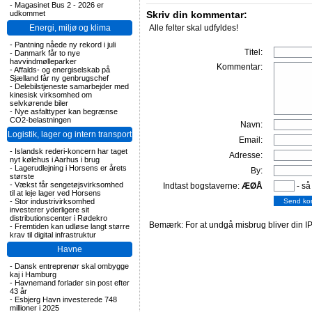
-
Magasinet Bus 2 - 2026 er
udkommet
Skriv din kommentar:
Energi, miljø og klima
Alle felter skal udfyldes!
-
Pantning nåede ny rekord i juli
Titel:
-
Danmark får to nye
havvindmølleparker
Kommentar:
-
Affalds- og energiselskab på
Sjælland får ny genbrugschef
-
Delebilstjeneste samarbejder med
kinesisk virksomhed om
selvkørende biler
-
Nye asfalttyper kan begrænse
CO2-belastningen
Navn:
Logistik, lager og intern transport
Email:
-
Islandsk rederi-koncern har taget
Adresse:
nyt kølehus i Aarhus i brug
-
Lagerudlejning i Horsens er årets
By:
største
-
Vækst får sengetøjsvirksomhed
Indtast bogstaverne:
ÆØÅ
- så
til at leje lager ved Horsens
-
Stor industrivirksomhed
investerer yderligere sit
distributionscenter i Rødekro
Bemærk: For at undgå misbrug bliver din IP
-
Fremtiden kan udløse langt større
krav til digital infrastruktur
Havne
-
Dansk entreprenør skal ombygge
kaj i Hamburg
-
Havnemand forlader sin post efter
43 år
-
Esbjerg Havn investerede 748
millioner i 2025