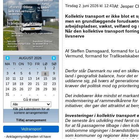
Tirsdag 2. juni 2026 kl: 12:43
Af:
Jesper C
Kollektiv transport er ikke blot et
men en grundlæggende forudsætni
arbejdspladser, vækst, velfærd og
Når den kollektive transport forri
livsnerve
Af Steffen Damsgaard, formand for La
Vermund, formand for Trafikselskabe
AUGUST 2026
MA
TI
ON
TO
FR
LØ
SØ
1
2
-
-
-
-
-
Derfor står Danmark nu ved en skilleve
3
4
5
6
7
9
8
land i geografisk balance, hvor det er
10
11
12
13
14
15
16
uddanne sig, på tværs af generationer
17
18
19
20
21
22
23
kræver det politisk mod og prioritering
24
25
26
27
28
29
30
31
-
-
-
-
-
-
Det indebærer ikke mindst et markant l
Gå til start
modernisering af rammevilkårene for 
initiativer, der gør det attraktivt at be
Klik på kalenderen for at
sortere arrangementer
Investeringer i kollektiv transport
De seneste års udvikling med først co
Tilføj arrangement
for at få passagerne tilbage­ i den kolle
Vejtransport
voldsomme stigninger i brændstofpris
som kommuner og regioner ikke blev 
-
Anklagemyndigheden vil have