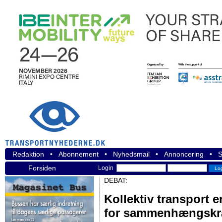
Redaktion
•
Abonnement
•
Nyhedsmail
•
Annoncering
•
S
Forsiden
Login
DEBAT:
Kollektiv transport 
for sammenhængskr