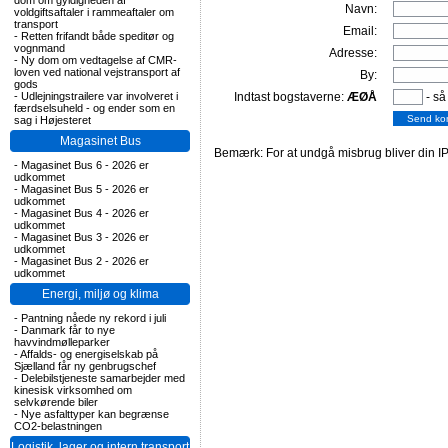
dom om gyldigheden af
Navn:
voldgiftsaftaler i rammeaftaler om
transport
Email:
-
Retten frifandt både speditør og
vognmand
Adresse:
-
Ny dom om vedtagelse af CMR-
loven ved national vejstransport af
By:
gods
-
Udlejningstrailere var involveret i
Indtast bogstaverne:
ÆØÅ
- så
færdselsuheld - og ender som en
sag i Højesteret
Magasinet Bus
Bemærk: For at undgå misbrug bliver din IP
-
Magasinet Bus 6 - 2026 er
udkommet
-
Magasinet Bus 5 - 2026 er
udkommet
-
Magasinet Bus 4 - 2026 er
udkommet
-
Magasinet Bus 3 - 2026 er
udkommet
-
Magasinet Bus 2 - 2026 er
udkommet
Energi, miljø og klima
-
Pantning nåede ny rekord i juli
-
Danmark får to nye
havvindmølleparker
-
Affalds- og energiselskab på
Sjælland får ny genbrugschef
-
Delebilstjeneste samarbejder med
kinesisk virksomhed om
selvkørende biler
-
Nye asfalttyper kan begrænse
CO2-belastningen
Logistik, lager og intern transport