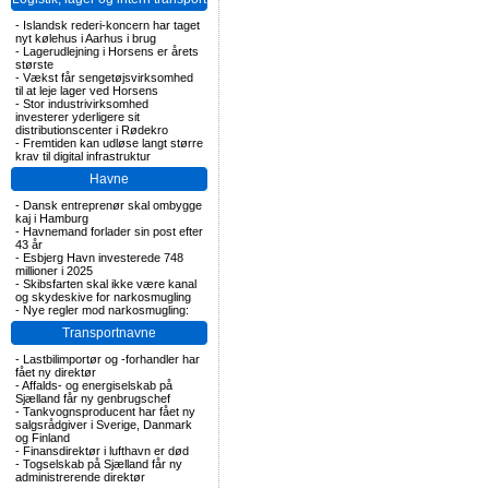
-
Islandsk rederi-koncern har taget
nyt kølehus i Aarhus i brug
-
Lagerudlejning i Horsens er årets
største
-
Vækst får sengetøjsvirksomhed
til at leje lager ved Horsens
-
Stor industrivirksomhed
investerer yderligere sit
distributionscenter i Rødekro
-
Fremtiden kan udløse langt større
krav til digital infrastruktur
Havne
-
Dansk entreprenør skal ombygge
kaj i Hamburg
-
Havnemand forlader sin post efter
43 år
-
Esbjerg Havn investerede 748
millioner i 2025
-
Skibsfarten skal ikke være kanal
og skydeskive for narkosmugling
-
Nye regler mod narkosmugling:
Transportnavne
-
Lastbilimportør og -forhandler har
fået ny direktør
-
Affalds- og energiselskab på
Sjælland får ny genbrugschef
-
Tankvognsproducent har fået ny
salgsrådgiver i Sverige, Danmark
og Finland
-
Finansdirektør i lufthavn er død
-
Togselskab på Sjælland får ny
administrerende direktør