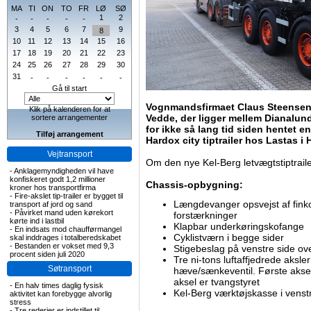
MA
TI
ON
TO
FR
LØ
SØ
1
2
-
-
-
-
-
3
4
5
6
7
9
8
10
11
12
13
14
15
16
17
18
19
20
21
22
23
24
25
26
27
28
29
30
31
-
-
-
-
-
-
Gå til start
Vognmandsfirmaet Claus Steensen 
Klik på kalenderen for at
Vedde, der ligger mellem Dianalund 
sortere arrangementer
for ikke så lang tid siden hentet e
Tilføj arrangement
Hardox city tiptrailer hos Lastas i
Vejtransport
Om den nye Kel-Berg letvægtstiptraile
-
Anklagemyndigheden vil have
konfiskeret godt 1,2 millioner
Chassis-opbygning:
kroner hos transportfirma
-
Fire-akslet tip-trailer er bygget til
Længdevanger opsvejst af fink
transport af jord og sand
-
Påvirket mand uden kørekort
forstærkninger
kørte ind i lastbil
Klapbar underkøringskofange
-
En indsats mod chaufførmangel
Cyklistværn i begge sider
skal inddrages i totalberedskabet
-
Bestanden er vokset med 9,3
Stigebeslag på venstre side ove
procent siden juli 2020
Tre ni-tons luftaffjedrede aks
Søtransport
hæve/sænkeventil. Første aksel
aksel er tvangstyret
-
En halv times daglig fysisk
Kel-Berg værktøjskasse i venst
aktivitet kan forebygge alvorlig
stress
-
Tre rederier er indstillet til