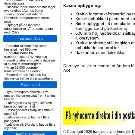
diversitetspris
Kasse-opbygning:
-
Islandsk rederi-koncern har taget
nyt kølehus i Aarhus i brug
Kraftig forsmæksforstærkninge
-
Finsk rederi med ruter til
Danmark transporterede mere
Kasse opbukket i plade med kr
gods
Sider opbygget i 6 mm plade me
-
Optaget på de maritime
kan ligge sand på kanterne
uddannelser er 17 procent højere
end i 2022
600 mm høj nedfældbar stålba
lukkesystem
Transport 2025
Kraftig tophæng stål bagklap
-
Chauffør skiftede 580 ældre
opbukkede kantprofiler
heste ud med 660 nye
Bakkamera med lukkeklap
-
Chauffør kørte fra
transportmesse i nyt vogntog
-
Sandkunstnere brugte ni dage på
at skabe to sværvægtere
Den nye trailer er leveret af Anders 
-
Knap 29.000 besøgte
A/S.
transportmesse i Herning
-
Betonbil er helt elektrisk fra
drivline og tromle til transportbånd
Flytransport
-
Tysk transportkoncern kørte
omsætning og resultat frem i andet
kvartal
-
Luftfragten via sydjysk lufthavn
kørte og fløj frem i juli
-
Passagertallet i sydjysk lufthavn
steg i juli
-
Lufthavn i Karup har haft flere
passgerer
-
Lufthavn på Djursland havde flere
rejsende
© Copyright 2026 transportnyhederne.dk. Den
Jernbanetransport