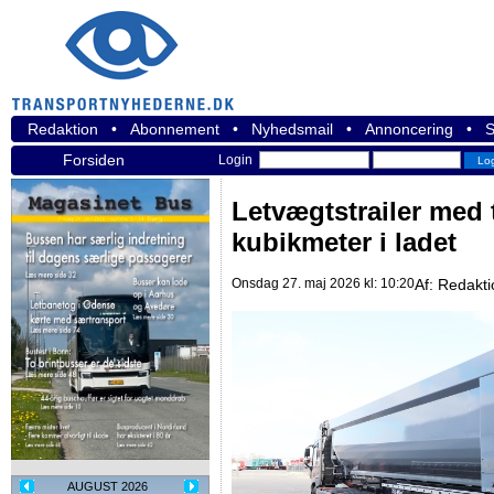
Redaktion
•
Abonnement
•
Nyhedsmail
•
Annoncering
•
S
Forsiden
Login
Letvægtstrailer med
kubikmeter i ladet
Onsdag 27. maj 2026 kl: 10:20
Af:
Redakti
AUGUST 2026