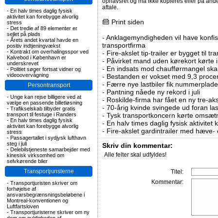
ophavsret og må ikke kopieres eller på an
aftale.
-
En halv times daglig fysisk
aktivitet kan forebygge alvorlig
Print siden
stress
-
Det tredie af 89 elementer er
sejlet på plads
-
Anklagemyndigheden vil have konfisk
-
Årets andet kvartal havde en
transportfirma
positiv indtjeningvækst
-
Kontrakt om overhalingsspor ved
-
Fire-akslet tip-trailer er bygget til t
Kalvebod i København er
-
Påvirket mand uden kørekort kørte in
underskrevet
-
En indsats mod chaufførmangel skal
-
Politiet søger fortsat vidner og
videoovervågning
-
Bestanden er vokset med 9,3 procent
-
Færre nye lastbiler fik nummerplader 
Persontransport
-
Pantning nåede ny rekord i juli
-
Unge kan rejse billigere ved at
-
Roskilde-firma har fået en ny tre-aksl
vælge en passende billetløsning
-
70-årig kvinde svingede ud foran las
-
Trafikselskab tilbyder gratis
transport til festuge i Randers
-
Tysk transportkoncern kørte omsætni
-
En halv times daglig fysisk
-
En halv times daglig fysisk aktivitet
aktivitet kan forebygge alvorlig
-
Fire-akslet gardintrailer med hæve-
stress
-
Passagertallet i sydjysk lufthavn
steg i juli
Skriv din kommentar:
-
Delebilstjeneste samarbejder med
Alle felter skal udfyldes!
kinesisk virksomhed om
selvkørende biler
Transportjuristerne
Titel:
Kommentar:
-
Transportjuristen skriver om
forhøjelse af
ansvarsbegrænsningsbeløbene i
Montreal-konventionen og
Luftfartsloven
-
Transportjuristerne skriver om ny