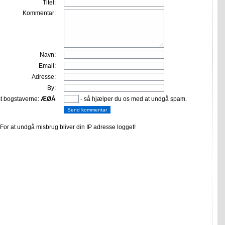
Titel:
Kommentar:
Navn:
Email:
Adresse:
By:
st bogstaverne:
ÆØÅ
- så hjælper du os med at undgå spam.
or at undgå misbrug bliver din IP adresse logget!