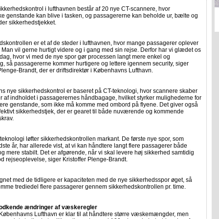
kkerhedskontrol i lufthavnen består af 20 nye CT-scannere, hvor
ke genstande kan blive i tasken, og passagererne kan beholde ur, bælte og
er sikkerhedstjekket.
dskontrollen er et af de steder i lufthavnen, hvor mange passagerer oplever
 Man vil gerne hurtigt videre og i gang med sin rejse. Derfor har vi glædet os
i dag, hvor vi med de nye spor gør processen langt mere enkel og
g, så passagererne kommer hurtigere og lettere igennem security, siger
 Plenge-Brandt, der er driftsdirektør i Københavns Lufthavn.
ns nye sikkerhedskontrol er baseret på CT-teknologi, hvor scannere skaber
r af indholdet i passagerernes håndbagage, hvilket styrker mulighederne for
ficere genstande, som ikke må komme med ombord på flyene. Det giver også
fektivt sikkerhedstjek, der er gearet til både nuværende og kommende
krav.
teknologi løfter sikkerhedskontrollen markant. De første nye spor, som
ste år, har allerede vist, at vi kan håndtere langt flere passagerer både
og mere stabilt. Det er afgørende, når vi skal levere høj sikkerhed samtidig
 rejseoplevelse, siger Kristoffer Plenge-Brandt.
net med de tidligere er kapaciteten med de nye sikkerhedsspor øget, så
mme trediedel flere passagerer gennem sikkerhedskontrollen pr. time.
odkende ændringer af væskeregler
 Københavns Lufthavn er klar til at håndtere større væskemængder, men