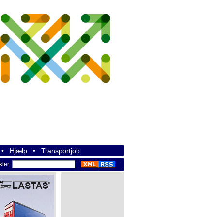
•
Hjælp
•
Transportjob
ikler