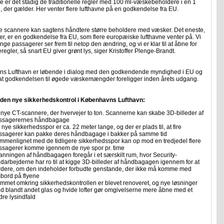
ere er det stadig de traditionelle regler med 100 ml-væskebeholdere i en 1
e, der gælder. Her venter flere lufthavne på en godkendelse fra EU.
ye scannere kan sagtens håndtere større beholdere med væsker. Det eneste,
r, er en godkendelse fra EU, som flere europæiske lufthavne venter på. Vi
nge passagerer ser frem til netop den ændring, og vi er klar til at åbne for
egler, så snart EU giver grønt lys, siger Kristoffer Plenge-Brandt.
s Lufthavn er løbende i dialog med den godkendende myndighed i EU og
, at godkendelsen til øgede væskemængder foreligger inden årets udgang.
den nye sikkerhedskontrol i Københavns Lufthavn:
 nye CT-scannere, der hvervejer to ton. Scannerne kan skabe 3D-billeder af
ssagerernes håndbagage
nye sikkerhedsspor er ca. 22 meter lange, og der er plads til, at fire
ssagerer kan pakke deres håndbagage i bakker på samme tid
mmenlignet med de tidligere sikkerhedsspor kan op mod en tredjedel flere
ssagerer komme igennem de nye spor pr. time
anningen af håndbagagen foregår i et særskilt rum, hvor Security-
darbejderne har ro til at kigge 3D-billeder af håndbagagen igennem for at
rdere, om den indeholder forbudte genstande, der ikke må komme med
bord på flyene
mmet omkring sikkerhedskontrollen er blevet renoveret, og nye løsninger
d blandt andet glas og hvide lofter gør omgivelserne mere åbne med et
dre lysindfald