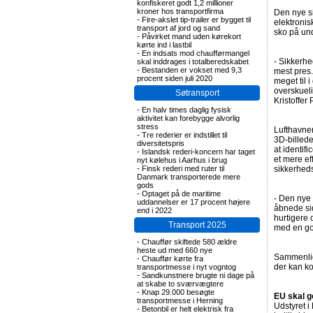
konfiskeret godt 1,2 millioner
kroner hos transportfirma
Den nye si
-
Fire-akslet tip-trailer er bygget til
elektronis
transport af jord og sand
sko på und
-
Påvirket mand uden kørekort
kørte ind i lastbil
-
En indsats mod chaufførmangel
- Sikkerhe
skal inddrages i totalberedskabet
-
Bestanden er vokset med 9,3
mest pres.
procent siden juli 2020
meget til 
overskueli
Søtransport
Kristoffer
-
En halv times daglig fysisk
aktivitet kan forebygge alvorlig
stress
Lufthavne
-
Tre rederier er indstillet til
3D-billede
diversitetspris
at identi
-
Islandsk rederi-koncern har taget
et mere ef
nyt kølehus i Aarhus i brug
-
Finsk rederi med ruter til
sikkerheds
Danmark transporterede mere
gods
-
Optaget på de maritime
- Den nye 
uddannelser er 17 procent højere
åbnede sid
end i 2022
hurtigere 
Transport 2025
med en god
-
Chauffør skiftede 580 ældre
heste ud med 660 nye
Sammenlig
-
Chauffør kørte fra
der kan ko
transportmesse i nyt vogntog
-
Sandkunstnere brugte ni dage på
at skabe to sværvægtere
-
Knap 29.000 besøgte
EU skal g
transportmesse i Herning
Udstyret i
-
Betonbil er helt elektrisk fra