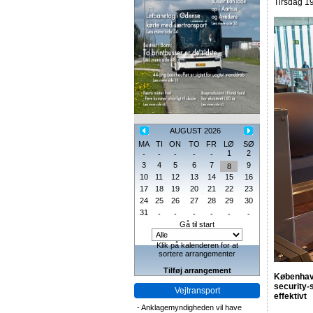
Tirsdag 19
AUGUST 2026
MA
TI
ON
TO
FR
LØ
SØ
1
2
-
-
-
-
-
3
4
5
6
7
9
8
10
11
12
13
14
15
16
17
18
19
20
21
22
23
24
25
26
27
28
29
30
31
-
-
-
-
-
-
Gå til start
Klik på kalenderen for at
sortere arrangementer
Tilføj arrangement
København
security-
Vejtransport
effektivt
-
Anklagemyndigheden vil have