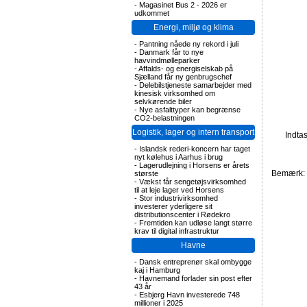
-
Magasinet Bus 2 - 2026 er
udkommet
Energi, miljø og klima
-
Pantning nåede ny rekord i juli
-
Danmark får to nye
havvindmølleparker
-
Affalds- og energiselskab på
Sjælland får ny genbrugschef
-
Delebilstjeneste samarbejder med
kinesisk virksomhed om
selvkørende biler
-
Nye asfalttyper kan begrænse
CO2-belastningen
Logistik, lager og intern transport
Indta
-
Islandsk rederi-koncern har taget
nyt kølehus i Aarhus i brug
-
Lagerudlejning i Horsens er årets
Bemærk: F
største
-
Vækst får sengetøjsvirksomhed
til at leje lager ved Horsens
-
Stor industrivirksomhed
investerer yderligere sit
distributionscenter i Rødekro
-
Fremtiden kan udløse langt større
krav til digital infrastruktur
Havne
-
Dansk entreprenør skal ombygge
kaj i Hamburg
-
Havnemand forlader sin post efter
43 år
-
Esbjerg Havn investerede 748
millioner i 2025