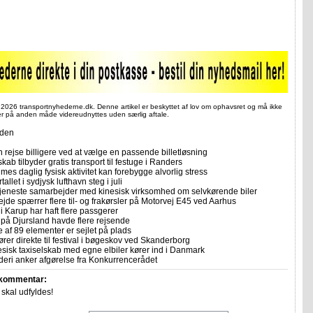
 2026 transportnyhederne.dk. Denne artikel er beskyttet af lov om ophavsret og må ikke
ler på anden måde videreudnyttes uden særlig aftale.
iden
 rejse billigere ved at vælge en passende billetløsning
skab tilbyder gratis transport til festuge i Randers
imes daglig fysisk aktivitet kan forebygge alvorlig stress
allet i sydjysk lufthavn steg i juli
tjeneste samarbejder med kinesisk virksomhed om selvkørende biler
ejde spærrer flere til- og frakørsler på Motorvej E45 ved Aarhus
i Karup har haft flere passgerer
 på Djursland havde flere rejsende
e af 89 elementer er sejlet på plads
rer direkte til festival i bøgeskov ved Skanderborg
sisk taxiselskab med egne elbiler kører ind i Danmark
eri anker afgørelse fra Konkurrencerådet
 kommentar:
r skal udfyldes!