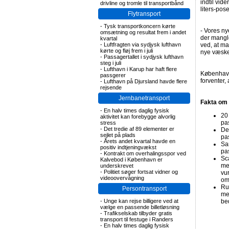
indtil vid
drivline og tromle til transportbånd
liters-pos
Flytransport
-
Tysk transportkoncern kørte
- Vores n
omsætning og resultat frem i andet
der mangle
kvartal
-
Luftfragten via sydjysk lufthavn
ved, at ma
kørte og fløj frem i juli
nye væsker
-
Passagertallet i sydjysk lufthavn
steg i juli
-
Lufthavn i Karup har haft flere
København
passgerer
forventer
-
Lufthavn på Djursland havde flere
rejsende
Jernbanetransport
Fakta om 
-
En halv times daglig fysisk
20
aktivitet kan forebygge alvorlig
pa
stress
-
Det tredie af 89 elementer er
De 
sejlet på plads
pa
-
Årets andet kvartal havde en
Sa
positiv indtjeningvækst
pa
-
Kontrakt om overhalingsspor ved
Sc
Kalvebod i København er
me
underskrevet
-
Politiet søger fortsat vidner og
vu
videoovervågning
om
Ru
Persontransport
me
-
Unge kan rejse billigere ved at
be
vælge en passende billetløsning
-
Trafikselskab tilbyder gratis
transport til festuge i Randers
-
En halv times daglig fysisk