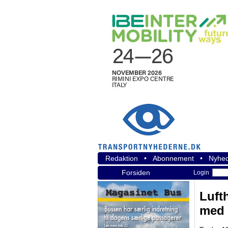
Redaktion
•
Abonnement
•
Nyhed
Forsiden
Login
Luft
med 