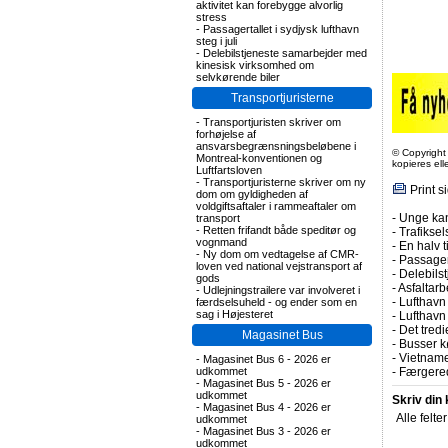
aktivitet kan forebygge alvorlig
stress
-
Passagertallet i sydjysk lufthavn
steg i juli
-
Delebilstjeneste samarbejder med
kinesisk virksomhed om
selvkørende biler
Transportjuristerne
-
Transportjuristen skriver om
forhøjelse af
ansvarsbegrænsningsbeløbene i
© Copyright
Montreal-konventionen og
kopieres el
Luftfartsloven
-
Transportjuristerne skriver om ny
Print s
dom om gyldigheden af
voldgiftsaftaler i rammeaftaler om
-
Unge kan
transport
-
Retten frifandt både speditør og
-
Trafiksel
vognmand
-
En halv t
-
Ny dom om vedtagelse af CMR-
-
Passagert
loven ved national vejstransport af
-
Delebils
gods
-
Asfaltarb
-
Udlejningstrailere var involveret i
-
Lufthavn 
færdselsuheld - og ender som en
sag i Højesteret
-
Lufthavn
-
Det tredi
Magasinet Bus
-
Busser kø
-
Vietname
-
Magasinet Bus 6 - 2026 er
udkommet
-
Færgered
-
Magasinet Bus 5 - 2026 er
udkommet
Skriv din
-
Magasinet Bus 4 - 2026 er
Alle felte
udkommet
-
Magasinet Bus 3 - 2026 er
udkommet