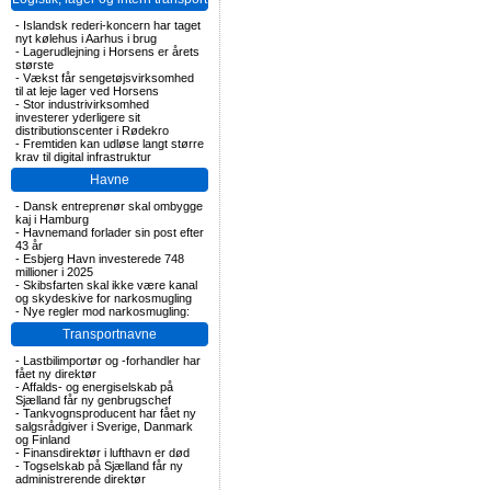
-
Islandsk rederi-koncern har taget
nyt kølehus i Aarhus i brug
-
Lagerudlejning i Horsens er årets
største
-
Vækst får sengetøjsvirksomhed
til at leje lager ved Horsens
-
Stor industrivirksomhed
investerer yderligere sit
distributionscenter i Rødekro
-
Fremtiden kan udløse langt større
krav til digital infrastruktur
Havne
-
Dansk entreprenør skal ombygge
kaj i Hamburg
-
Havnemand forlader sin post efter
43 år
-
Esbjerg Havn investerede 748
millioner i 2025
-
Skibsfarten skal ikke være kanal
og skydeskive for narkosmugling
-
Nye regler mod narkosmugling:
Transportnavne
-
Lastbilimportør og -forhandler har
fået ny direktør
-
Affalds- og energiselskab på
Sjælland får ny genbrugschef
-
Tankvognsproducent har fået ny
salgsrådgiver i Sverige, Danmark
og Finland
-
Finansdirektør i lufthavn er død
-
Togselskab på Sjælland får ny
administrerende direktør