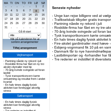
MA
TI
ON
TO
FR
LØ
SØ
1
2
-
-
-
-
-
Seneste nyheder
3
4
5
6
7
9
8
10
11
12
13
14
15
16
-
Unge kan rejse billigere ved at vælg
17
18
19
20
21
22
23
-
Trafikselskab tilbyder gratis transpor
24
25
26
27
28
29
30
-
Pantning nåede ny rekord i juli
-
Roskilde-firma har fået en ny tre-aksl
31
-
-
-
-
-
-
-
70-årig kvinde svingede ud foran las
Gå til start
-
Tysk transportkoncern kørte omsætni
Klik på kalenderen for at
-
En halv times daglig fysisk aktivitet
sortere arrangementer
-
Fire-akslet gardintrailer med hæve-
-
Esbjerg-vognmand fik 10 på en va
Tilføj arrangement
-
Danmark får to nye havvindmøllepa
Vejtransport
-
Lastbilimportør og -forhandler har få
-
Tre rederier er indstillet til diversitet
-
Pantning nåede ny rekord i juli
-
Roskilde-firma har fået en ny tre-
akslet citytrailer med tip
-
70-årig kvinde svingede ud foran
lastbil
-
Tysk transportkoncern kørte
omsætning og resultat frem i andet
kvartal
-
En halv times daglig fysisk
aktivitet kan forebygge alvorlig
stress
Søtransport
-
En halv times daglig fysisk
aktivitet kan forebygge alvorlig
stress
-
Tre rederier er indstillet til