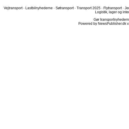
Vejtransport
·
Lastbilnyhederne
·
Søtransport
·
Transport 2025
·
Flytransport
·
Je
Logistik, lager og inte
Gør transportnyhederne.
Powered by NewsPublisher.dk v