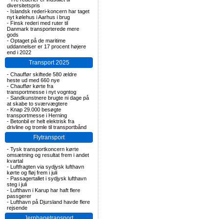
diversitetspris
-
Islandsk rederi-koncern har taget
nyt kølehus i Aarhus i brug
-
Finsk rederi med ruter til
Danmark transporterede mere
gods
-
Optaget på de maritime
uddannelser er 17 procent højere
end i 2022
Transport 2025
-
Chauffør skiftede 580 ældre
heste ud med 660 nye
-
Chauffør kørte fra
transportmesse i nyt vogntog
-
Sandkunstnere brugte ni dage på
at skabe to sværvægtere
-
Knap 29.000 besøgte
transportmesse i Herning
-
Betonbil er helt elektrisk fra
drivline og tromle til transportbånd
Flytransport
-
Tysk transportkoncern kørte
omsætning og resultat frem i andet
kvartal
-
Luftfragten via sydjysk lufthavn
kørte og fløj frem i juli
-
Passagertallet i sydjysk lufthavn
steg i juli
-
Lufthavn i Karup har haft flere
passgerer
-
Lufthavn på Djursland havde flere
rejsende
Jernbanetransport