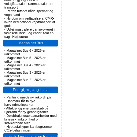
dom om gyldigheden af
voldgiftsaftaler i rammeaftaler om
transport
-
Retten frifandt både speditør og
vognmand
-
Ny dom om vedtagelse af CMR-
loven ved national vejstransport af
gods
-
Udlejningstrailere var involveret i
færdselsuheld - og ender som en
sag i Højesteret
Magasinet Bus
-
Magasinet Bus 6 - 2026 er
udkommet
-
Magasinet Bus 5 - 2026 er
udkommet
-
Magasinet Bus 4 - 2026 er
udkommet
-
Magasinet Bus 3 - 2026 er
udkommet
-
Magasinet Bus 2 - 2026 er
udkommet
Energi, miljø og klima
-
Pantning nåede ny rekord i juli
-
Danmark får to nye
havvindmølleparker
-
Affalds- og energiselskab på
Sjælland får ny genbrugschef
-
Delebilstjeneste samarbejder med
kinesisk virksomhed om
selvkørende biler
-
Nye asfalttyper kan begrænse
CO2-belastningen
Logistik, lager og intern transport