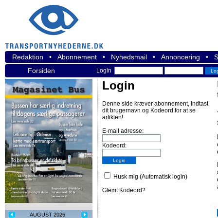
Redaktion
•
Abonnement
•
Nyhedsmail
•
Annoncering
•
S
Forsiden
Login
Login
Denne side kræver abonnement, indtast
dit brugernavn og Kodeord for at se
artiklen!
E-mail adresse:
Kodeord:
Husk mig (Automatisk login)
Glemt Kodeord?
AUGUST 2026