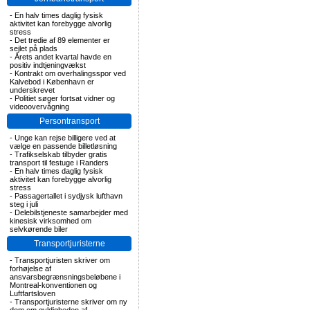
-
En halv times daglig fysisk
aktivitet kan forebygge alvorlig
stress
-
Det tredie af 89 elementer er
sejlet på plads
-
Årets andet kvartal havde en
positiv indtjeningvækst
-
Kontrakt om overhalingsspor ved
Kalvebod i København er
underskrevet
-
Politiet søger fortsat vidner og
videoovervågning
Persontransport
-
Unge kan rejse billigere ved at
vælge en passende billetløsning
-
Trafikselskab tilbyder gratis
transport til festuge i Randers
-
En halv times daglig fysisk
aktivitet kan forebygge alvorlig
stress
-
Passagertallet i sydjysk lufthavn
steg i juli
-
Delebilstjeneste samarbejder med
kinesisk virksomhed om
selvkørende biler
Transportjuristerne
-
Transportjuristen skriver om
forhøjelse af
ansvarsbegrænsningsbeløbene i
Montreal-konventionen og
Luftfartsloven
-
Transportjuristerne skriver om ny