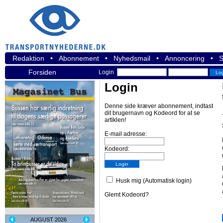
Redaktion
•
Abonnement
•
Nyhedsmail
•
Annoncering
•
S
Forsiden
Login
Login
Denne side kræver abonnement, indtast
dit brugernavn og Kodeord for at se
artiklen!
E-mail adresse:
Kodeord:
Husk mig (Automatisk login)
Glemt Kodeord?
AUGUST 2026