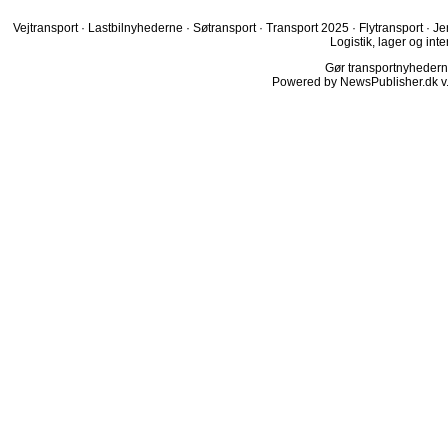
Vejtransport
·
Lastbilnyhederne
·
Søtransport
·
Transport 2025
·
Flytransport
·
Je
Logistik, lager og inte
Gør transportnyhederne.
Powered by NewsPublisher.dk v