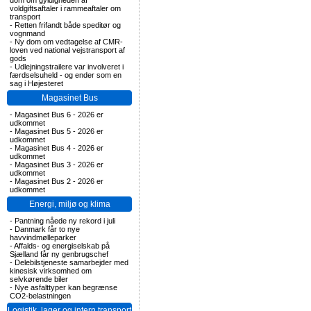
dom om gyldigheden af
voldgiftsaftaler i rammeaftaler om
transport
-
Retten frifandt både speditør og
vognmand
-
Ny dom om vedtagelse af CMR-
loven ved national vejstransport af
gods
-
Udlejningstrailere var involveret i
færdselsuheld - og ender som en
sag i Højesteret
Magasinet Bus
-
Magasinet Bus 6 - 2026 er
udkommet
-
Magasinet Bus 5 - 2026 er
udkommet
-
Magasinet Bus 4 - 2026 er
udkommet
-
Magasinet Bus 3 - 2026 er
udkommet
-
Magasinet Bus 2 - 2026 er
udkommet
Energi, miljø og klima
-
Pantning nåede ny rekord i juli
-
Danmark får to nye
havvindmølleparker
-
Affalds- og energiselskab på
Sjælland får ny genbrugschef
-
Delebilstjeneste samarbejder med
kinesisk virksomhed om
selvkørende biler
-
Nye asfalttyper kan begrænse
CO2-belastningen
Logistik, lager og intern transport