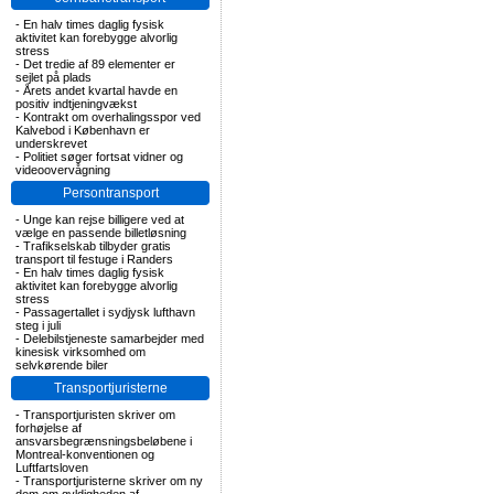
-
En halv times daglig fysisk
aktivitet kan forebygge alvorlig
stress
-
Det tredie af 89 elementer er
sejlet på plads
-
Årets andet kvartal havde en
positiv indtjeningvækst
-
Kontrakt om overhalingsspor ved
Kalvebod i København er
underskrevet
-
Politiet søger fortsat vidner og
videoovervågning
Persontransport
-
Unge kan rejse billigere ved at
vælge en passende billetløsning
-
Trafikselskab tilbyder gratis
transport til festuge i Randers
-
En halv times daglig fysisk
aktivitet kan forebygge alvorlig
stress
-
Passagertallet i sydjysk lufthavn
steg i juli
-
Delebilstjeneste samarbejder med
kinesisk virksomhed om
selvkørende biler
Transportjuristerne
-
Transportjuristen skriver om
forhøjelse af
ansvarsbegrænsningsbeløbene i
Montreal-konventionen og
Luftfartsloven
-
Transportjuristerne skriver om ny