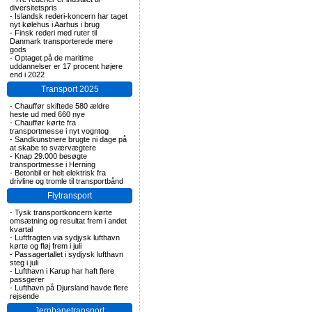
diversitetspris
-
Islandsk rederi-koncern har taget
nyt kølehus i Aarhus i brug
-
Finsk rederi med ruter til
Danmark transporterede mere
gods
-
Optaget på de maritime
uddannelser er 17 procent højere
end i 2022
Transport 2025
-
Chauffør skiftede 580 ældre
heste ud med 660 nye
-
Chauffør kørte fra
transportmesse i nyt vogntog
-
Sandkunstnere brugte ni dage på
at skabe to sværvægtere
-
Knap 29.000 besøgte
transportmesse i Herning
-
Betonbil er helt elektrisk fra
drivline og tromle til transportbånd
Flytransport
-
Tysk transportkoncern kørte
omsætning og resultat frem i andet
kvartal
-
Luftfragten via sydjysk lufthavn
kørte og fløj frem i juli
-
Passagertallet i sydjysk lufthavn
steg i juli
-
Lufthavn i Karup har haft flere
passgerer
-
Lufthavn på Djursland havde flere
rejsende
Jernbanetransport