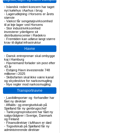
-
Islandsk rederi-koncern har taget
nyt kølehus i Aarhus i brug
-
Lagerudlejning i Horsens er årets
største
-
Vækst får sengetøjsvirksomhed
til at leje lager ved Horsens
-
Stor industrivirksomhed
investerer yderligere sit
distributionscenter i Rødekro
-
Fremtiden kan udløse langt større
krav til digital infrastruktur
Havne
-
Dansk entreprenør skal ombygge
kaj i Hamburg
-
Havnemand forlader sin post efter
43 år
-
Esbjerg Havn investerede 748
millioner i 2025
-
Skibsfarten skal ikke være kanal
og skydeskive for narkosmugling
-
Nye regler mod narkosmugling:
Transportnavne
-
Lastbilimportør og -forhandler har
fået ny direktør
-
Affalds- og energiselskab på
Sjælland får ny genbrugschef
-
Tankvognsproducent har fået ny
salgsrådgiver i Sverige, Danmark
og Finland
-
Finansdirektør i lufthavn er død
-
Togselskab på Sjælland får ny
administrerende direktør