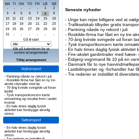
MA
TI
ON
TO
FR
LØ
SØ
1
2
-
-
-
-
-
Seneste nyheder
3
4
5
6
7
9
8
10
11
12
13
14
15
16
-
Unge kan rejse billigere ved at vælg
17
18
19
20
21
22
23
-
Trafikselskab tilbyder gratis transpor
24
25
26
27
28
29
30
-
Pantning nåede ny rekord i juli
-
Roskilde-firma har fået en ny tre-aksl
31
-
-
-
-
-
-
-
70-årig kvinde svingede ud foran las
Gå til start
-
Tysk transportkoncern kørte omsætni
Klik på kalenderen for at
-
En halv times daglig fysisk aktivitet
sortere arrangementer
-
Fire-akslet gardintrailer med hæve-
-
Esbjerg-vognmand fik 10 på en va
Tilføj arrangement
-
Danmark får to nye havvindmøllepa
Vejtransport
-
Lastbilimportør og -forhandler har få
-
Tre rederier er indstillet til diversitet
-
Pantning nåede ny rekord i juli
-
Roskilde-firma har fået en ny tre-
akslet citytrailer med tip
-
70-årig kvinde svingede ud foran
lastbil
-
Tysk transportkoncern kørte
omsætning og resultat frem i andet
kvartal
-
En halv times daglig fysisk
aktivitet kan forebygge alvorlig
stress
Søtransport
-
En halv times daglig fysisk
aktivitet kan forebygge alvorlig
stress
-
Tre rederier er indstillet til