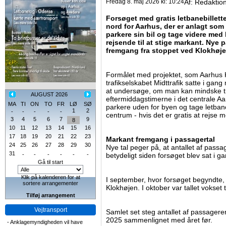
Fredag 8. maj 2026 kl: 10:24
Af:
Redaktio
Forsøget med gratis letbanebillett
nord for Aarhus, der er anlagt so
parkere sin bil og tage videre med l
rejsende til at stige markant. Nye 
fremgang fra stoppet ved Klokhøj
Formålet med projektet, som Aarhu
trafikselskabet Midttrafik satte i gan
at undersøge, om man kan mindske tr
AUGUST 2026
eftermiddagstimerne i det centrale Aarhu
MA
TI
ON
TO
FR
LØ
SØ
parkere uden for byen og tage letban
1
2
-
-
-
-
-
centrum - hvis det er gratis at rejse 
3
4
5
6
7
9
8
10
11
12
13
14
15
16
17
18
19
20
21
22
23
Markant fremgang i passagertal
24
25
26
27
28
29
30
Nye tal peger på, at antallet af passag
31
-
-
-
-
-
-
betydeligt siden forsøget blev sat i ga
Gå til start
Klik på kalenderen for at
I september, hvor forsøget begyndte,
sortere arrangementer
Klokhøjen. I oktober var tallet vokset 
Tilføj arrangement
Vejtransport
Samlet set steg antallet af passager
2025 sammenlignet med året før.
-
Anklagemyndigheden vil have