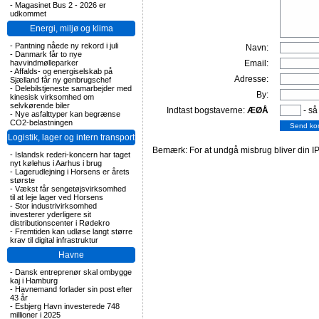
-
Magasinet Bus 2 - 2026 er
udkommet
Energi, miljø og klima
-
Pantning nåede ny rekord i juli
Navn:
-
Danmark får to nye
havvindmølleparker
Email:
-
Affalds- og energiselskab på
Adresse:
Sjælland får ny genbrugschef
-
Delebilstjeneste samarbejder med
By:
kinesisk virksomhed om
selvkørende biler
Indtast bogstaverne:
ÆØÅ
- så
-
Nye asfalttyper kan begrænse
CO2-belastningen
Logistik, lager og intern transport
Bemærk: For at undgå misbrug bliver din IP
-
Islandsk rederi-koncern har taget
nyt kølehus i Aarhus i brug
-
Lagerudlejning i Horsens er årets
største
-
Vækst får sengetøjsvirksomhed
til at leje lager ved Horsens
-
Stor industrivirksomhed
investerer yderligere sit
distributionscenter i Rødekro
-
Fremtiden kan udløse langt større
krav til digital infrastruktur
Havne
-
Dansk entreprenør skal ombygge
kaj i Hamburg
-
Havnemand forlader sin post efter
43 år
-
Esbjerg Havn investerede 748
millioner i 2025