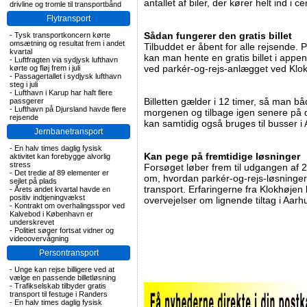
antallet af biler, der kører helt ind i 
drivline og tromle til transportbånd
Flytransport
Sådan fungerer den gratis billet
-
Tysk transportkoncern kørte
omsætning og resultat frem i andet
Tilbuddet er åbent for alle rejsende.
kvartal
kan man hente en gratis billet i appen
-
Luftfragten via sydjysk lufthavn
ved parkér-og-rejs-anlægget ved Klo
kørte og fløj frem i juli
-
Passagertallet i sydjysk lufthavn
steg i juli
-
Lufthavn i Karup har haft flere
Billetten gælder i 12 timer, så man 
passgerer
-
Lufthavn på Djursland havde flere
morgenen og tilbage igen senere på d
rejsende
kan samtidig også bruges til busser
Jernbanetransport
-
En halv times daglig fysisk
Kan pege på fremtidige løsninger
aktivitet kan forebygge alvorlig
stress
Forsøget løber frem til udgangen af
-
Det tredie af 89 elementer er
om, hvordan parkér-og-rejs-løsninger ka
sejlet på plads
transport. Erfaringerne fra Klokhøjen 
-
Årets andet kvartal havde en
positiv indtjeningvækst
overvejelser om lignende tiltag i Aarh
-
Kontrakt om overhalingsspor ved
Kalvebod i København er
underskrevet
-
Politiet søger fortsat vidner og
videoovervågning
Persontransport
-
Unge kan rejse billigere ved at
vælge en passende billetløsning
-
Trafikselskab tilbyder gratis
transport til festuge i Randers
-
En halv times daglig fysisk