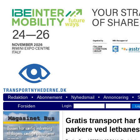
Redaktion
•
Abonnement
•
Nyhedsmail
•
Annoncering
•
S
Forsiden
Login
Gratis transport har få
parkere ved letbanes