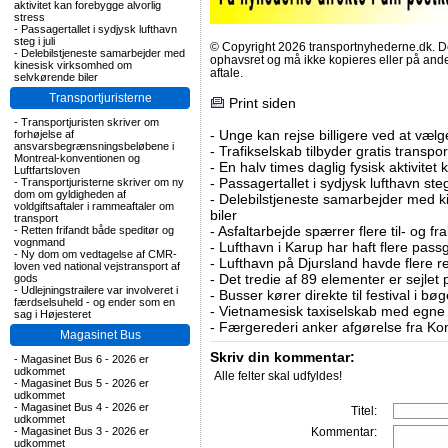
aktivitet kan forebygge alvorlig
stress
-
Passagertallet i sydjysk lufthavn
steg i juli
© Copyright 2026 transportnyhederne.dk. Den
-
Delebilstjeneste samarbejder med
ophavsret og må ikke kopieres eller på an
kinesisk virksomhed om
aftale.
selvkørende biler
Transportjuristerne
Print siden
-
Transportjuristen skriver om
-
Unge kan rejse billigere ved at vælg
forhøjelse af
ansvarsbegrænsningsbeløbene i
-
Trafikselskab tilbyder gratis transpor
Montreal-konventionen og
-
En halv times daglig fysisk aktivitet
Luftfartsloven
-
Passagertallet i sydjysk lufthavn steg 
-
Transportjuristerne skriver om ny
dom om gyldigheden af
-
Delebilstjeneste samarbejder med 
voldgiftsaftaler i rammeaftaler om
biler
transport
-
Asfaltarbejde spærrer flere til- og 
-
Retten frifandt både speditør og
vognmand
-
Lufthavn i Karup har haft flere pass
-
Ny dom om vedtagelse af CMR-
-
Lufthavn på Djursland havde flere r
loven ved national vejstransport af
-
Det tredie af 89 elementer er sejlet 
gods
-
Udlejningstrailere var involveret i
-
Busser kører direkte til festival i 
færdselsuheld - og ender som en
-
Vietnamesisk taxiselskab med egne e
sag i Højesteret
-
Færgerederi anker afgørelse fra Ko
Magasinet Bus
Skriv din kommentar:
-
Magasinet Bus 6 - 2026 er
udkommet
Alle felter skal udfyldes!
-
Magasinet Bus 5 - 2026 er
udkommet
-
Magasinet Bus 4 - 2026 er
Titel:
udkommet
-
Magasinet Bus 3 - 2026 er
Kommentar:
udkommet