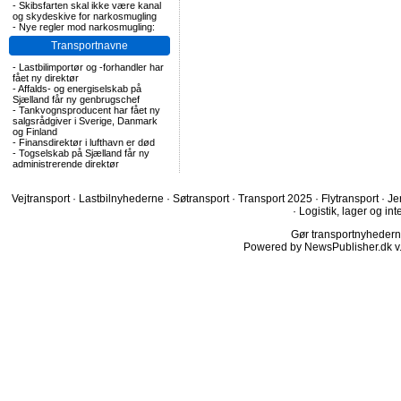
-
Skibsfarten skal ikke være kanal
og skydeskive for narkosmugling
-
Nye regler mod narkosmugling:
Transportnavne
-
Lastbilimportør og -forhandler har
fået ny direktør
-
Affalds- og energiselskab på
Sjælland får ny genbrugschef
-
Tankvognsproducent har fået ny
salgsrådgiver i Sverige, Danmark
og Finland
-
Finansdirektør i lufthavn er død
-
Togselskab på Sjælland får ny
administrerende direktør
Vejtransport
·
Lastbilnyhederne
·
Søtransport
·
Transport 2025
·
Flytransport
·
Je
·
Logistik, lager og int
Gør transportnyhederne.
Powered by NewsPublisher.dk v