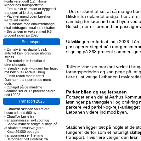
konfiskeret godt 1,2 millioner
kroner hos transportfirma
-
Fire-akslet tip-trailer er bygget til
- Det er skønt at se, at så mange benyt
transport af jord og sand
Bilister fra oplandet undgår besværet
-
Påvirket mand uden kørekort
kørte ind i lastbil
samtidig for køen ind mod byen ved a
-
En indsats mod chaufførmangel
Betsch, der er formand for passagerrå
skal inddrages i totalberedskabet
-
Bestanden er vokset med 9,3
procent siden juli 2020
Udviklingen er fortsat ind i 2026. I år
Søtransport
passagerer steget på i morgentimerne
-
En halv times daglig fysisk
stigning på 368 procent sammenligne
aktivitet kan forebygge alvorlig
stress
-
Tre rederier er indstillet til
diversitetspris
Tallene viser en markant vækst i brug
-
Islandsk rederi-koncern har taget
forsøgsperioden og kan pege på, at gra
nyt kølehus i Aarhus i brug
-
Finsk rederi med ruter til
flere til at vælge Letbanen i myldretid
Danmark transporterede mere
gods
-
Optaget på de maritime
uddannelser er 17 procent højere
Parkér bilen og tag letbanen
end i 2022
Forsøget er en del af Aarhus Kommun
Transport 2025
løsninger på trængslen i og omkring m
parkere ved parkér-og-rejs-anlægget 
-
Chauffør skiftede 580 ældre
Letbanen videre ind mod byen.
heste ud med 660 nye
-
Chauffør kørte fra
transportmesse i nyt vogntog
-
Sandkunstnere brugte ni dage på
Stationen ligger tæt på nogle af de st
at skabe to sværvægtere
-
Knap 29.000 besøgte
fungerer derfor som et naturligt skifte
transportmesse i Herning
transport. Hvis flere vælger den løsni
-
Betonbil er helt elektrisk fra