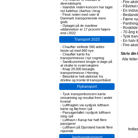
-
Fire-aksl
diversitetspris
-
Påvirket 
-
Islandsk rederi-koncern har taget
-
En indsa
nyt kølehus i Aarhus i brug
-
Finsk rederi med ruter til
-
Bestande
Danmark transporterede mere
-
Færre nye
gods
-
Pantning 
-
Optaget på de maritime
-
Roskilde-
uddannelser er 17 procent højere
-
70-årig k
end i 2022
-
Tysk tran
Transport 2025
-
En halv t
-
Fire-aks
-
Chauffør skiftede 580 ældre
heste ud med 660 nye
Skriv din
-
Chauffør kørte fra
transportmesse i nyt vogntog
Alle felte
-
Sandkunstnere brugte ni dage på
at skabe to sværvægtere
-
Knap 29.000 besøgte
transportmesse i Herning
-
Betonbil er helt elektrisk fra
drivline og tromle til transportbånd
Flytransport
-
Tysk transportkoncern kørte
omsætning og resultat frem i andet
kvartal
-
Luftfragten via sydjysk lufthavn
kørte og fløj frem i juli
-
Passagertallet i sydjysk lufthavn
steg i juli
-
Lufthavn i Karup har haft flere
passgerer
-
Lufthavn på Djursland havde flere
Indta
rejsende
Jernbanetransport