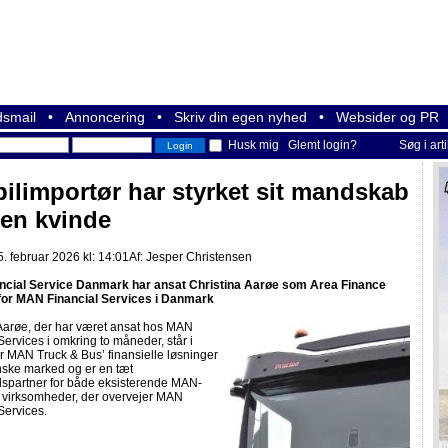
smail
•
Annoncering
•
Skriv din egen nyhed
•
Websider og PR
Husk mig
Glemt login?
Søg i art
bilimportør har styrket sit mandskab
en kvinde
. februar 2026 kl: 14:01
Af:
Jesper Christensen
cial Service Danmark har ansat Christina Aarøe som Area Finance
or MAN Financial Services i Danmark
 Aarøe, der har været ansat hos MAN
Services i omkring to måneder, står i
r MAN Truck & Bus’ finansielle løsninger
nske marked og er en tæt
spartner for både eksisterende MAN-
 virksomheder, der overvejer MAN
Services.