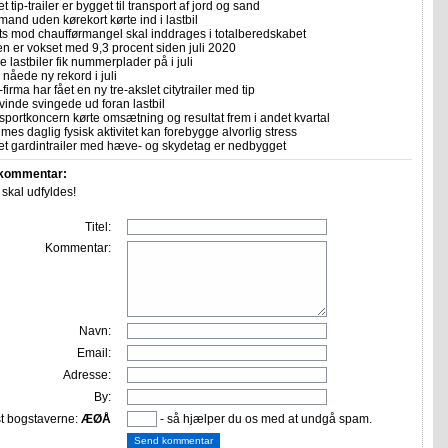
et tip-trailer er bygget til transport af jord og sand
mand uden kørekort kørte ind i lastbil
ts mod chaufførmangel skal inddrages i totalberedskabet
n er vokset med 9,3 procent siden juli 2020
 lastbiler fik nummerplader på i juli
nåede ny rekord i juli
firma har fået en ny tre-akslet citytrailer med tip
vinde svingede ud foran lastbil
sportkoncern kørte omsætning og resultat frem i andet kvartal
imes daglig fysisk aktivitet kan forebygge alvorlig stress
let gardintrailer med hæve- og skydetag er nedbygget
 kommentar:
r skal udfyldes!
Titel:
Kommentar:
Navn:
Email:
Adresse:
By:
st bogstaverne:
ÆØÅ
- så hjælper du os med at undgå spam.