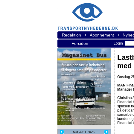
Redaktion
•
Abonnement
•
Nyhed
Forsiden
Login
Last
med 
Onsdag 25
MAN Finan
Manager f
Christina
Financial 
spidsen fo
på det da
samarbejd
kunder og
Financial 
AUGUST 2026