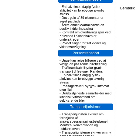
-
En halv times daglig fysisk
Bemærk: F
aktivitet kan forebygge alvorlig
stress
-
Det tredie af 89 elementer er
sejlet på plads
-
Årets andet kvartal havde en
positiv indtjeningvækst
-
Kontrakt om overhalingsspor ved
Kalvebod i København er
underskrevet
-
Politiet søger fortsat vidner og
videoovervågning
Persontransport
-
Unge kan rejse billigere ved at
vælge en passende billetløsning
-
Trafikselskab tilbyder gratis
transport til festuge i Randers
-
En halv times daglig fysisk
aktivitet kan forebygge alvorlig
stress
-
Passagertallet i sydjysk lufthavn
steg i juli
-
Delebilstjeneste samarbejder med
kinesisk virksomhed om
selvkørende biler
Transportjuristerne
-
Transportjuristen skriver om
forhøjelse af
ansvarsbegrænsningsbeløbene i
Montreal-konventionen og
Luftfartsloven
-
Transportjuristerne skriver om ny