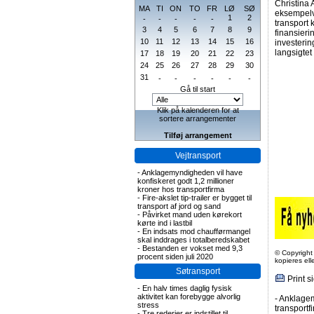
Christina
MA
TI
ON
TO
FR
LØ
SØ
eksempelvi
1
2
-
-
-
-
-
transport 
3
4
5
6
7
8
9
finansieri
10
11
12
13
14
15
16
investering
langsigtet
17
18
19
20
21
22
23
24
25
26
27
28
29
30
31
-
-
-
-
-
-
Gå til start
Klik på kalenderen for at
sortere arrangementer
Tilføj arrangement
Vejtransport
-
Anklagemyndigheden vil have
konfiskeret godt 1,2 millioner
kroner hos transportfirma
-
Fire-akslet tip-trailer er bygget til
transport af jord og sand
-
Påvirket mand uden kørekort
kørte ind i lastbil
-
En indsats mod chaufførmangel
skal inddrages i totalberedskabet
-
Bestanden er vokset med 9,3
© Copyright
procent siden juli 2020
kopieres el
Søtransport
Print s
-
En halv times daglig fysisk
aktivitet kan forebygge alvorlig
-
Anklagem
stress
transportf
-
Tre rederier er indstillet til