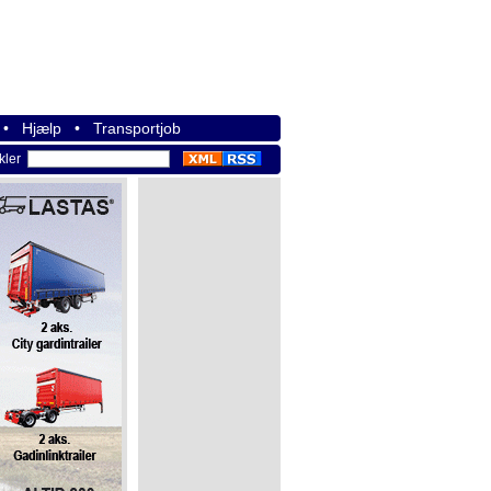
•
Hjælp
•
Transportjob
ikler