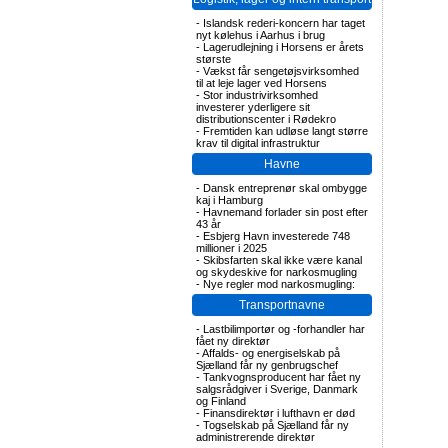
-
Islandsk rederi-koncern har taget
nyt kølehus i Aarhus i brug
-
Lagerudlejning i Horsens er årets
største
-
Vækst får sengetøjsvirksomhed
til at leje lager ved Horsens
-
Stor industrivirksomhed
investerer yderligere sit
distributionscenter i Rødekro
-
Fremtiden kan udløse langt større
krav til digital infrastruktur
Havne
-
Dansk entreprenør skal ombygge
kaj i Hamburg
-
Havnemand forlader sin post efter
43 år
-
Esbjerg Havn investerede 748
millioner i 2025
-
Skibsfarten skal ikke være kanal
og skydeskive for narkosmugling
-
Nye regler mod narkosmugling:
Transportnavne
-
Lastbilimportør og -forhandler har
fået ny direktør
-
Affalds- og energiselskab på
Sjælland får ny genbrugschef
-
Tankvognsproducent har fået ny
salgsrådgiver i Sverige, Danmark
og Finland
-
Finansdirektør i lufthavn er død
-
Togselskab på Sjælland får ny
administrerende direktør