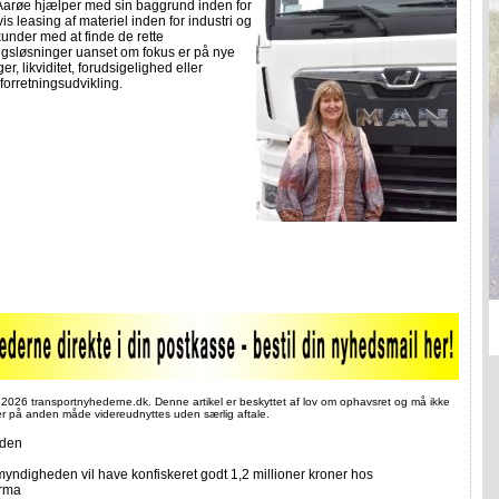
 Aarøe hjælper med sin baggrund inden for
s leasing af materiel inden for industri og
kunder med at finde de rette
ngsløsninger uanset om fokus er på nye
er, likviditet, forudsigelighed eller
 forretningsudvikling.
 2026 transportnyhederne.dk. Denne artikel er beskyttet af lov om ophavsret og må ikke
ler på anden måde videreudnyttes uden særlig aftale.
iden
yndigheden vil have konfiskeret godt 1,2 millioner kroner hos
irma