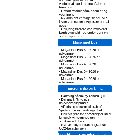
dom om gyldigheden af
voldgiftsaftaler i rammeaftaler om
transport
-
Retten frifandt både speditør og
vognmand
-
Ny dom om vedtagelse af CMR-
loven ved national vejstransport af
gods
-
Udlejningstrailere var involveret i
færdselsuheld - og ender som en
sag i Højesteret
Magasinet Bus
-
Magasinet Bus 6 - 2026 er
udkommet
-
Magasinet Bus 5 - 2026 er
udkommet
-
Magasinet Bus 4 - 2026 er
udkommet
-
Magasinet Bus 3 - 2026 er
udkommet
-
Magasinet Bus 2 - 2026 er
udkommet
Energi, miljø og klima
-
Pantning nåede ny rekord i juli
-
Danmark får to nye
havvindmølleparker
-
Affalds- og energiselskab på
Sjælland får ny genbrugschef
-
Delebilstjeneste samarbejder med
kinesisk virksomhed om
selvkørende biler
-
Nye asfalttyper kan begrænse
CO2-belastningen
Logistik, lager og intern transport