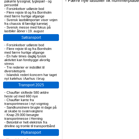
-
Færre nye lastbiler fik nummerplader 
påkørte lyssignal, lygtepæl - og
personbil
-
Forsinkelser udløste bod
-
Flere rejste til og fra Bornholm
med færre hurtige afgange
-
Svensk lastbilimportør viser vejen
fra chassis til færdigt køretøj
-
Svensk messe med fokus på
lastbiler åbner i 19. august
Søtransport
-
Forsinkelser udløste bod
-
Flere rejste til og fra Bornholm
med færre hurtige afgange
-
En halv times daglig fysisk
aktivitet kan forebygge alvorlig
stress
-
Tre rederier er indstillet til
diversitetspris
-
Islandsk rederi-koncern har taget
nyt kølehus i Aarhus i brug
Transport 2025
-
Chauffør skiftede 580 ældre
heste ud med 660 nye
-
Chauffør kørte fra
transportmesse i nyt vogntog
-
Sandkunstnere brugte ni dage på
at skabe to sværvægtere
-
Knap 29.000 besøgte
transportmesse i Herning
-
Betonbil er helt elektrisk fra
drivline og tromle til transportbånd
Flytransport