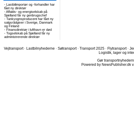
-
Lastbilimportør og -forhandler har
fået ny direktør
-
Affalds- og energiselskab på
Sjælland får ny genbrugschef
-
Tankvognsproducent har fået ny
salgsrådgiver i Sverige, Danmark
og Finland
-
Finansdirektør i lufthavn er død
-
Togselskab på Sjælland får ny
administrerende direktør
Vejtransport
·
Lastbilnyhederne
·
Søtransport
·
Transport 2025
·
Flytransport
·
Je
Logistik, lager og inte
Gør transportnyhederne.
Powered by NewsPublisher.dk v