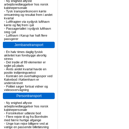
-
Ny enighed aflyste
arbejdsnedlæggelser hos norsk
kabinepersonale
-
Tysk transportkoncern kørte
omsætning og resultat frem i andet
kvartal
-
Luftfragten via sydjysk lufthavn
kørte og fløj frem i juli
-
Passagertallet i sydjysk lufthavn
steg i juli
-
Lufthavn i Karup har haft flere
passgerer
Jernbanetransport
-
En halv times daglig fysisk
aktivitet kan forebygge alvorlig
stress
-
Det tredie af 89 elementer er
sejlet på plads
-
Årets andet kvartal havde en
positiv indtjeningvækst
-
Kontrakt om overhalingsspor ved
Kalvebod i København er
underskrevet
-
Politiet søger fortsat vidner og
videoovervågning
Persontransport
-
Ny enighed aflyste
arbejdsnedlæggelser hos norsk
kabinepersonale
-
Forsinkelser udløste bod
-
Flere rejste til og fra Bornholm
med færre hurtige afgange
-
Unge kan rejse billigere ved at
vælge en passende billetløsning