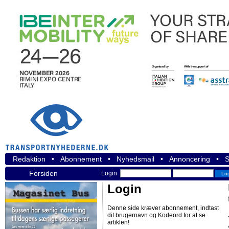
Redaktion
•
Abonnement
•
Nyhedsmail
•
Annoncering
•
S
Forsiden
Login
Login
Denne side kræver abonnement, indtast
dit brugernavn og Kodeord for at se
artiklen!