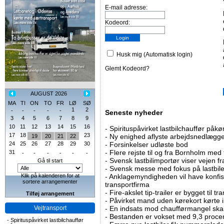
E-mail adresse:
Kodeord:
Husk mig (Automatisk login)
Glemt Kodeord?
AUGUST 2026
MA
TI
ON
TO
FR
LØ
SØ
1
2
-
-
-
-
-
Seneste nyheder
3
4
5
6
7
8
9
10
11
12
13
14
15
16
-
Spirituspåvirket lastbilchauffør påkø
17
18
23
-
Ny enighed aflyste arbejdsnedlægge
19
20
21
22
24
25
26
27
28
29
30
-
Forsinkelser udløste bod
-
Flere rejste til og fra Bornholm med
31
-
-
-
-
-
-
-
Svensk lastbilimportør viser vejen fra
Gå til start
-
Svensk messe med fokus på lastbile
Klik på kalenderen for at
-
Anklagemyndigheden vil have konfisk
sortere arrangementer
transportfirma
-
Fire-akslet tip-trailer er bygget til t
Tilføj arrangement
-
Påvirket mand uden kørekort kørte in
Vejtransport
-
En indsats mod chaufførmangel skal
-
Bestanden er vokset med 9,3 procent
-
Spirituspåvirket lastbilchauffør