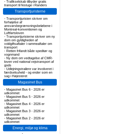
-
Trafikselskab tilbyder gratis
transport til festuge i Randers
Transportjuristerne
-
Transportjuristen skriver om
forhøjelse af
ansvarsbegrænsningsbeløbene i
Montreal-konventionen og
Luftfartsloven
-
Transportjuristerne skriver om ny
dom om gyldigheden af
voldgiftsaftaler i rammeaftaler om
transport
-
Retten frifandt både speditør og
vognmand
-
Ny dom om vedtagelse af CMR-
loven ved national vejstransport af
gods
-
Udlejningstrailere var involveret i
færdselsuheld - og ender som en
sag i Højesteret
Magasinet Bus
-
Magasinet Bus 6 - 2026 er
udkommet
-
Magasinet Bus 5 - 2026 er
udkommet
-
Magasinet Bus 4 - 2026 er
udkommet
-
Magasinet Bus 3 - 2026 er
udkommet
-
Magasinet Bus 2 - 2026 er
udkommet
Energi, miljø og klima