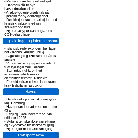
-
Pantning nåede ny rekord i juli
-
Danmark får to nye
havvindmølleparker
-
Affalds- og energiselskab på
Sjælland får ny genbrugschef
-
Delebilstjeneste samarbejder med
kinesisk virksomhed om
selvkørende biler
-
Nye asfalttyper kan begrænse
CO2-belastningen
Logistik, lager og intern transport
-
Islandsk rederi-koncern har taget
nyt kølehus i Aarhus i brug
-
Lagerudlejning i Horsens er årets
største
-
Vækst får sengetøjsvirksomhed
til at leje lager ved Horsens
-
Stor industrivirksomhed
investerer yderligere sit
distributionscenter i Rødekro
-
Fremtiden kan udløse langt større
krav til digital infrastruktur
Havne
-
Dansk entreprenør skal ombygge
kaj i Hamburg
-
Havnemand forlader sin post efter
43 år
-
Esbjerg Havn investerede 748
millioner i 2025
-
Skibsfarten skal ikke være kanal
og skydeskive for narkosmugling
-
Nye regler mod narkosmugling:
Transportnavne