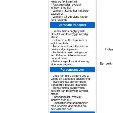
kørte og fløj frem i juli
-
Passagertallet i sydjysk
lufthavn steg i juli
-
Lufthavn i Karup har haft flere
passgerer
-
Lufthavn på Djursland havde
flere rejsende
Jernbanetransport
-
En halv times daglig fysisk
aktivitet kan forebygge alvorlig
stress
-
Det tredie af 89 elementer er
sejlet på plads
-
Årets andet kvartal havde en
positiv indtjeningvækst
Indta
-
Kontrakt om overhalingsspor
ved Kalvebod i København er
underskrevet
-
Politiet søger fortsat vidner og
Bemærk: F
videoovervågning
Persontransport
-
Unge kan rejse billigere ved at
vælge en passende billetløsning
-
Trafikselskab tilbyder gratis
transport til festuge i Randers
-
En halv times daglig fysisk
aktivitet kan forebygge alvorlig
stress
-
Passagertallet i sydjysk
lufthavn steg i juli
-
Delebilstjeneste samarbejder
med kinesisk virksomhed om
selvkørende biler