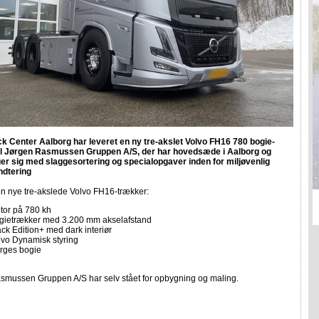
ck Center Aalborg har leveret en ny tre-akslet Volvo FH16 780 bogie-
il Jørgen Rasmussen Gruppen A/S, der har hovedsæde i Aalborg og
er sig med slaggesortering og specialopgaver inden for miljøvenlig
ndtering
en nye tre-akslede Volvo FH16-trækker:
tor på 780 kh
gietrækker med 3.200 mm akselafstand
ack Edition+ med dark interiør
lvo Dynamisk styring
rges bogie
smussen Gruppen A/S har selv stået for opbygning og maling.