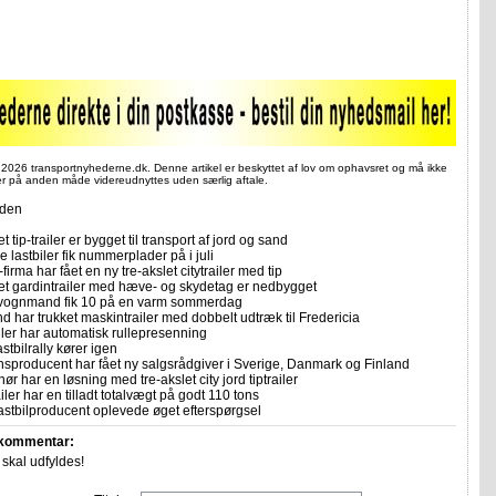
 2026 transportnyhederne.dk. Denne artikel er beskyttet af lov om ophavsret og må ikke
ler på anden måde videreudnyttes uden særlig aftale.
iden
et tip-trailer er bygget til transport af jord og sand
 lastbiler fik nummerplader på i juli
firma har fået en ny tre-akslet citytrailer med tip
let gardintrailer med hæve- og skydetag er nedbygget
vognmand fik 10 på en varm sommerdag
 har trukket maskintrailer med dobbelt udtræk til Fredericia
ailer har automatisk rullepresenning
stbilrally kører igen
sproducent har fået ny salgsrådgiver i Sverige, Danmark og Finland
ør har en løsning med tre-akslet city jord tiptrailer
ler har en tilladt totalvægt på godt 110 tons
astbilproducent oplevede øget efterspørgsel
 kommentar:
r skal udfyldes!