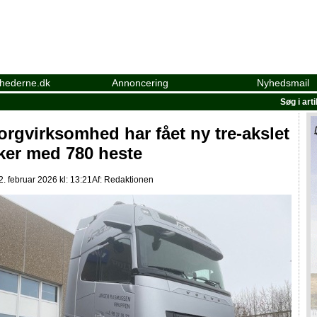
yhederne.dk
Annoncering
Nyhedsmail
Søg i art
orgvirksomhed har fået ny tre-akslet
ker med 780 heste
. februar 2026 kl: 13:21
Af:
Redaktionen