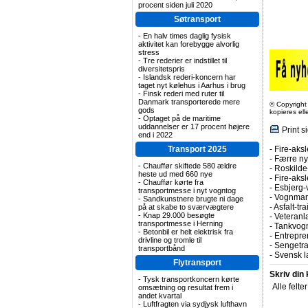
procent siden juli 2020
Søtransport
-
En halv times daglig fysisk
aktivitet kan forebygge alvorlig
stress
-
Tre rederier er indstillet til
diversitetspris
-
Islandsk rederi-koncern har
taget nyt kølehus i Aarhus i brug
-
Finsk rederi med ruter til
Danmark transporterede mere
© Copyright
gods
kopieres el
-
Optaget på de maritime
uddannelser er 17 procent højere
Print s
end i 2022
Transport 2025
-
Fire-aksl
-
Færre nye
-
Chauffør skiftede 580 ældre
-
Roskilde-
heste ud med 660 nye
-
Fire-aks
-
Chauffør kørte fra
-
Esbjerg-
transportmesse i nyt vogntog
-
Vognmand
-
Sandkunstnere brugte ni dage
-
Asfalt-tr
på at skabe to sværvægtere
-
Knap 29.000 besøgte
-
Veteranla
transportmesse i Herning
-
Tankvogn
-
Betonbil er helt elektrisk fra
-
Entrepren
drivline og tromle til
-
Sengetrai
transportbånd
-
Svensk l
Flytransport
Skriv din
-
Tysk transportkoncern kørte
Alle felte
omsætning og resultat frem i
andet kvartal
-
Luftfragten via sydjysk lufthavn