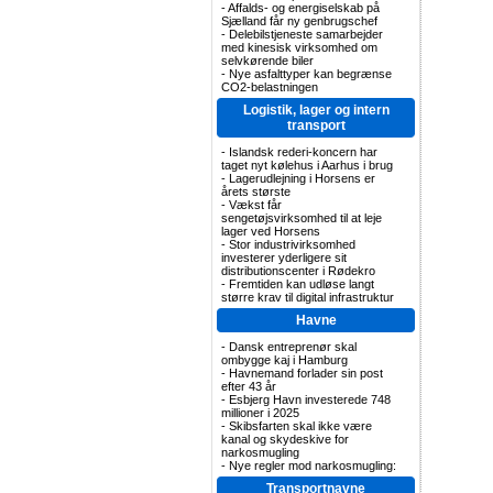
-
Affalds- og energiselskab på
Sjælland får ny genbrugschef
-
Delebilstjeneste samarbejder
med kinesisk virksomhed om
selvkørende biler
-
Nye asfalttyper kan begrænse
CO2-belastningen
Logistik, lager og intern
transport
-
Islandsk rederi-koncern har
taget nyt kølehus i Aarhus i brug
-
Lagerudlejning i Horsens er
årets største
-
Vækst får
sengetøjsvirksomhed til at leje
lager ved Horsens
-
Stor industrivirksomhed
investerer yderligere sit
distributionscenter i Rødekro
-
Fremtiden kan udløse langt
større krav til digital infrastruktur
Havne
-
Dansk entreprenør skal
ombygge kaj i Hamburg
-
Havnemand forlader sin post
efter 43 år
-
Esbjerg Havn investerede 748
millioner i 2025
-
Skibsfarten skal ikke være
kanal og skydeskive for
narkosmugling
-
Nye regler mod narkosmugling:
Transportnavne