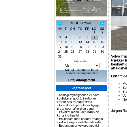
AUGUST 2026
MA
TI
ON
TO
FR
LØ
SØ
1
2
-
-
-
-
-
3
4
5
6
7
9
8
10
11
12
13
14
15
16
17
18
19
20
21
22
23
24
25
26
27
28
29
30
Volvo Tru
31
-
-
-
-
-
-
trækker t
Gå til start
beskæftig
affaldshå
Klik på kalenderen for at
sortere arrangementer
Lidt om d
Tilføj arrangement
Mo
Bo
Vejtransport
Bl
-
Anklagemyndigheden vil have
Vo
konfiskeret godt 1,2 millioner
No
kroner hos transportfirma
-
Fire-akslet tip-trailer er bygget
til transport af jord og sand
Jørgen Ra
-
Påvirket mand uden kørekort
kørte ind i lastbil
-
En indsats mod chaufførmangel
skal inddrages i totalberedskabet
-
Bestanden er vokset med 9,3