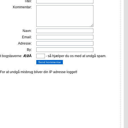
Titel:
Kommentar:
Navn:
Email:
Adresse:
By:
st bogstaverne:
ÆØÅ
- så hjælper du os med at undgå spam.
or at undgå misbrug bliver din IP adresse logget!