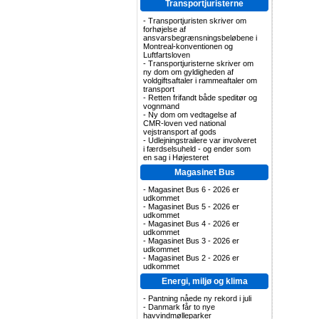
Transportjuristerne
-
Transportjuristen skriver om
forhøjelse af
ansvarsbegrænsningsbeløbene i
Montreal-konventionen og
Luftfartsloven
-
Transportjuristerne skriver om
ny dom om gyldigheden af
voldgiftsaftaler i rammeaftaler om
transport
-
Retten frifandt både speditør og
vognmand
-
Ny dom om vedtagelse af
CMR-loven ved national
vejstransport af gods
-
Udlejningstrailere var involveret
i færdselsuheld - og ender som
en sag i Højesteret
Magasinet Bus
-
Magasinet Bus 6 - 2026 er
udkommet
-
Magasinet Bus 5 - 2026 er
udkommet
-
Magasinet Bus 4 - 2026 er
udkommet
-
Magasinet Bus 3 - 2026 er
udkommet
-
Magasinet Bus 2 - 2026 er
udkommet
Energi, miljø og klima
-
Pantning nåede ny rekord i juli
-
Danmark får to nye
havvindmølleparker