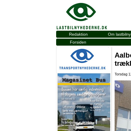
Redaktion
Om lastbiln
Forsiden
Aalb
træk
Torsdag 12