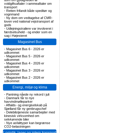
dom om gyldigheden af
voldgiftsaftaler i rammeaftaler om
transport
-
Retten frifandt både speditør og
vognmand
-
Ny dom om vedtagelse af CMR-
loven ved national vejstransport af
gods
-
Udlejningstrailere var involveret i
færdselsuheld - og ender som en
sag i Højesteret
Magasinet Bus
-
Magasinet Bus 6 - 2026 er
udkommet
-
Magasinet Bus 5 - 2026 er
udkommet
-
Magasinet Bus 4 - 2026 er
udkommet
-
Magasinet Bus 3 - 2026 er
udkommet
-
Magasinet Bus 2 - 2026 er
udkommet
Energi, miljø og klima
-
Pantning nåede ny rekord i juli
-
Danmark får to nye
havvindmølleparker
-
Affalds- og energiselskab på
Sjælland får ny genbrugschef
-
Delebilstjeneste samarbejder med
kinesisk virksomhed om
selvkørende biler
-
Nye asfalttyper kan begrænse
CO2-belastningen
Logistik, lager og intern transport