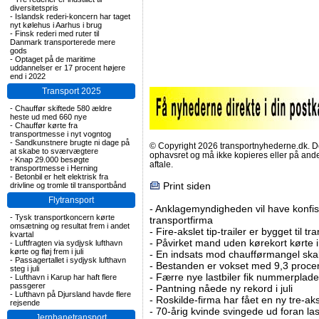
diversitetspris
-
Islandsk rederi-koncern har taget
nyt kølehus i Aarhus i brug
-
Finsk rederi med ruter til
Danmark transporterede mere
gods
-
Optaget på de maritime
uddannelser er 17 procent højere
end i 2022
Transport 2025
-
Chauffør skiftede 580 ældre
heste ud med 660 nye
-
Chauffør kørte fra
transportmesse i nyt vogntog
-
Sandkunstnere brugte ni dage på
© Copyright 2026 transportnyhederne.dk. Den
at skabe to sværvægtere
ophavsret og må ikke kopieres eller på an
-
Knap 29.000 besøgte
aftale.
transportmesse i Herning
-
Betonbil er helt elektrisk fra
Print siden
drivline og tromle til transportbånd
Flytransport
-
Anklagemyndigheden vil have konfisk
-
Tysk transportkoncern kørte
transportfirma
omsætning og resultat frem i andet
-
Fire-akslet tip-trailer er bygget til t
kvartal
-
Påvirket mand uden kørekort kørte in
-
Luftfragten via sydjysk lufthavn
kørte og fløj frem i juli
-
En indsats mod chaufførmangel skal
-
Passagertallet i sydjysk lufthavn
-
Bestanden er vokset med 9,3 procent
steg i juli
-
Færre nye lastbiler fik nummerplader 
-
Lufthavn i Karup har haft flere
passgerer
-
Pantning nåede ny rekord i juli
-
Lufthavn på Djursland havde flere
-
Roskilde-firma har fået en ny tre-aksl
rejsende
-
70-årig kvinde svingede ud foran las
Jernbanetransport