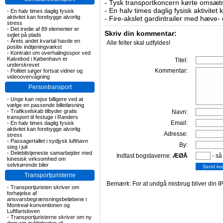
-
Tysk transportkoncern kørte omsætni
-
En halv times daglig fysisk aktivitet
-
En halv times daglig fysisk
aktivitet kan forebygge alvorlig
-
Fire-akslet gardintrailer med hæve-
stress
-
Det tredie af 89 elementer er
Skriv din kommentar:
sejlet på plads
-
Årets andet kvartal havde en
Alle felter skal udfyldes!
positiv indtjeningvækst
-
Kontrakt om overhalingsspor ved
Kalvebod i København er
Titel:
underskrevet
Kommentar:
-
Politiet søger fortsat vidner og
videoovervågning
Persontransport
-
Unge kan rejse billigere ved at
vælge en passende billetløsning
-
Trafikselskab tilbyder gratis
Navn:
transport til festuge i Randers
Email:
-
En halv times daglig fysisk
aktivitet kan forebygge alvorlig
Adresse:
stress
-
Passagertallet i sydjysk lufthavn
By:
steg i juli
-
Delebilstjeneste samarbejder med
Indtast bogstaverne:
ÆØÅ
- så
kinesisk virksomhed om
selvkørende biler
Transportjuristerne
Bemærk: For at undgå misbrug bliver din IP
-
Transportjuristen skriver om
forhøjelse af
ansvarsbegrænsningsbeløbene i
Montreal-konventionen og
Luftfartsloven
-
Transportjuristerne skriver om ny