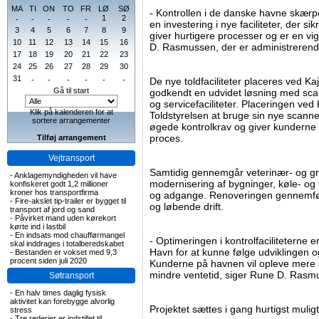
MA
TI
ON
TO
FR
LØ
SØ
- Kontrollen i de danske havne skær
1
2
-
-
-
-
-
en investering i nye faciliteter, der si
3
4
5
6
7
8
9
giver hurtigere processer og er en vig
10
11
12
13
14
15
16
D. Rasmussen, der er administrerend
17
18
19
20
21
22
23
24
25
26
27
28
29
30
31
-
-
-
-
-
-
De nye toldfaciliteter placeres ved Ka
Gå til start
godkendt en udvidet løsning med scan
og servicefaciliteter. Placeringen ved 
Klik på kalenderen for at
Toldstyrelsen at bruge sin nye sca
sortere arrangementer
øgede kontrolkrav og giver kunderne 
proces.
Tilføj arrangement
Vejtransport
Samtidig gennemgår veterinær- og g
-
Anklagemyndigheden vil have
modernisering af bygninger, køle- og fr
konfiskeret godt 1,2 millioner
kroner hos transportfirma
og adgange. Renoveringen gennemføres 
-
Fire-akslet tip-trailer er bygget til
og løbende drift.
transport af jord og sand
-
Påvirket mand uden kørekort
kørte ind i lastbil
-
En indsats mod chaufførmangel
- Optimeringen i kontrolfaciliteterne e
skal inddrages i totalberedskabet
Havn for at kunne følge udviklingen o
-
Bestanden er vokset med 9,3
procent siden juli 2020
Kunderne på havnen vil opleve mere
mindre ventetid, siger Rune D. Rasm
Søtransport
-
En halv times daglig fysisk
aktivitet kan forebygge alvorlig
Projektet sættes i gang hurtigst muligt
stress
-
Tre rederier er indstillet til