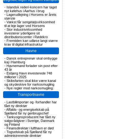
-
Islandsk rederi-koncern har taget
nyt kølehus i Aarhus i brug
-
Lagerudlejning i Horsens er årets
største
-
Vækst får sengetøjsvirksomhed
til at leje lager ved Horsens
-
Stor industrivirksomhed
investerer yderligere sit
distributionscenter i Rødekro
-
Fremtiden kan udløse langt større
krav til digital infrastruktur
Havne
-
Dansk entreprenør skal ombygge
kaj i Hamburg
-
Havnemand forlader sin post efter
43 år
-
Esbjerg Havn investerede 748
millioner i 2025
-
Skibsfarten skal ikke være kanal
og skydeskive for narkosmugling
-
Nye regler mod narkosmugling:
Transportnavne
-
Lastbilimportør og -forhandler har
fået ny direktør
-
Affalds- og energiselskab på
Sjælland får ny genbrugschef
-
Tankvognsproducent har fået ny
salgsrådgiver i Sverige, Danmark
og Finland
-
Finansdirektør i lufthavn er død
-
Togselskab på Sjælland får ny
administrerende direktør