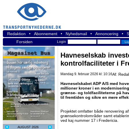
Redaktion
•
Abonnement
•
Nyhedsmail
•
Annoncering
•
S
Forsiden
Login
Havneselskab investe
kontrolfaciliteter i F
Mandag 9. februar 2026 kl: 10:16
Af:
Redak
Havneselskabet ADP A/S med hoved
millioner kroner i en moderniserin
grænse- og toldfaciliteterne på hav
til fremtiden og sikre en mere effe
Projektet omfatter både renovering a
grænsekontrolområder samt etablering 
ved kaj nummer 17 i Fredericia.
AUGUST 2026