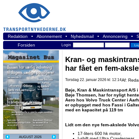
Redaktion
•
Abonnement
•
Nyhedsmail
•
Annoncering
•
S
Forsiden
Login
Kran- og maskintra
har fået en fem-aksl
Torsdag 22. januar 2026 kl: 12:14
Af:
Reda
Bøje, Kran & Maskintransport A/S i
Bøje Thomsen, har for nyligt hent
Aero hos Volvo Truck Center i Aarh
er opbygget med hos Fassi i Galte
med en kapacitet på 119 tm
Lidt om den nye fem-akslede Volv
17-liters 600 hk motor,
AUGUST 2026
I-shift med Ultra Crawlergear