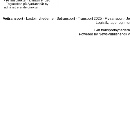
-
Finansdirektør i lufthavn er død
-
Togselskab på Sjælland får ny
administrerende direktør
Vejtransport
·
Lastbilnyhederne
·
Søtransport
·
Transport 2025
·
Flytransport
·
Je
Logistik, lager og inte
Gør transportnyhederne.
Powered by NewsPublisher.dk v