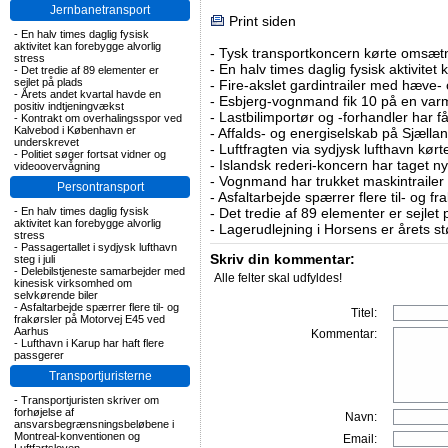
Jernbanetransport
Print siden
-
En halv times daglig fysisk
aktivitet kan forebygge alvorlig
-
Tysk transportkoncern kørte omsætni
stress
-
En halv times daglig fysisk aktivitet
-
Det tredie af 89 elementer er
sejlet på plads
-
Fire-akslet gardintrailer med hæve-
-
Årets andet kvartal havde en
-
Esbjerg-vognmand fik 10 på en va
positiv indtjeningvækst
-
Lastbilimportør og -forhandler har få
-
Kontrakt om overhalingsspor ved
Kalvebod i København er
-
Affalds- og energiselskab på Sjælla
underskrevet
-
Luftfragten via sydjysk lufthavn kørte 
-
Politiet søger fortsat vidner og
-
Islandsk rederi-koncern har taget ny
videoovervågning
-
Vognmand har trukket maskintrailer 
Persontransport
-
Asfaltarbejde spærrer flere til- og 
-
En halv times daglig fysisk
-
Det tredie af 89 elementer er sejlet 
aktivitet kan forebygge alvorlig
-
Lagerudlejning i Horsens er årets st
stress
-
Passagertallet i sydjysk lufthavn
Skriv din kommentar:
steg i juli
-
Delebilstjeneste samarbejder med
Alle felter skal udfyldes!
kinesisk virksomhed om
selvkørende biler
-
Asfaltarbejde spærrer flere til- og
Titel:
frakørsler på Motorvej E45 ved
Aarhus
Kommentar:
-
Lufthavn i Karup har haft flere
passgerer
Transportjuristerne
-
Transportjuristen skriver om
forhøjelse af
Navn:
ansvarsbegrænsningsbeløbene i
Montreal-konventionen og
Email: