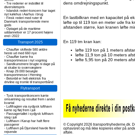
dens omdrejningspunkt.
-
Tre rederier er indstillet til
diversitetspris
-
Islandsk rederi-koncern har taget
nyt kølehus i Aarhus i brug
En lastbilkran med en kapacitet på e
-
Finsk rederi med ruter til
Danmark transporterede mere
løfte op til 119 ton en meter ude fra 
gods
afstanden større, kan kranen løfte m
-
Optaget på de maritime
uddannelser er 17 procent højere
end i 2022
En 119 tm kran kan:
Transport 2025
-
Chauffør skiftede 580 ældre
løfte 119 ton på 1 meters afsta
heste ud med 660 nye
løfte 11,9 ton på 10 meters afs
-
Chauffør kørte fra
løfte 5,95 ton på 20 meters afs
transportmesse i nyt vogntog
-
Sandkunstnere brugte ni dage på
at skabe to sværvægtere
-
Knap 29.000 besøgte
transportmesse i Herning
-
Betonbil er helt elektrisk fra
drivline og tromle til transportbånd
Flytransport
-
Tysk transportkoncern kørte
omsætning og resultat frem i andet
kvartal
-
Luftfragten via sydjysk lufthavn
kørte og fløj frem i juli
-
Passagertallet i sydjysk lufthavn
steg i juli
-
Lufthavn i Karup har haft flere
© Copyright 2026 transportnyhederne.dk. Den
passgerer
-
Lufthavn på Djursland havde flere
ophavsret og må ikke kopieres eller på an
rejsende
aftale.