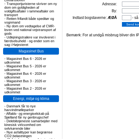
Luftfartsloven
-
Transportjuristerne skriver om ny
Adresse:
dom om gyldigheden af
By:
voldgiftsaftaler i rammeaftaler om
transport
Indtast bogstaverne:
ÆØÅ
- så
-
Retten frifandt både speditør og
vognmand
-
Ny dom om vedtagelse af CMR-
loven ved national vejstransport af
gods
Bemærk: For at undgå misbrug bliver din IP
-
Udlejningstrailere var involveret i
færdselsuheld - og ender som en
sag i Højesteret
Magasinet Bus
-
Magasinet Bus 6 - 2026 er
udkommet
-
Magasinet Bus 5 - 2026 er
udkommet
-
Magasinet Bus 4 - 2026 er
udkommet
-
Magasinet Bus 3 - 2026 er
udkommet
-
Magasinet Bus 2 - 2026 er
udkommet
Energi, miljø og klima
-
Danmark får to nye
havvindmølleparker
-
Affalds- og energiselskab på
Sjælland får ny genbrugschef
-
Delebilstjeneste samarbejder med
kinesisk virksomhed om
selvkørende biler
-
Nye asfalttyper kan begrænse
CO2-belastningen