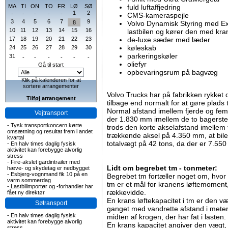
MA
TI
ON
TO
FR
LØ
SØ
fuld luftaffjedring
1
2
-
-
-
-
-
CMS-kameraspejle
3
4
5
6
7
9
8
Volvo Dynamisk Styring med Ex
10
11
12
13
14
15
16
lastbilen og kører den med kra
17
18
19
20
21
22
23
de-luxe sæder med læder
køleskab
24
25
26
27
28
29
30
parkeringskøler
31
-
-
-
-
-
-
oliefyr
Gå til start
opbevaringsrum på bagvæg
Klik på kalenderen for at
sortere arrangementer
Volvo Trucks har på fabrikken rykke
Tilføj arrangement
tilbage end normalt for at gøre plads
Normal afstand imellem fjerde og fe
Vejtransport
der 1.830 mm imellem de to bagerste 
-
Tysk transportkoncern kørte
trods den korte akselafstand imellem 
omsætning og resultat frem i andet
trækkende aksel på 4.350 mm, at bile
kvartal
totalvægt på 42 tons, da der er 7.55
-
En halv times daglig fysisk
aktivitet kan forebygge alvorlig
stress
-
Fire-akslet gardintrailer med
Lidt om begrebet tm - tonmeter:
hæve- og skydetag er nedbygget
-
Esbjerg-vognmand fik 10 på en
Begrebet tm fortæller noget om, hvor
varm sommerdag
tm er et mål for kranens løftemoment
-
Lastbilimportør og -forhandler har
rækkevidde.
fået ny direktør
En krans løftekapacitet i tm er den v
Søtransport
ganget med vandrette afstand i meter
-
En halv times daglig fysisk
midten af krogen, der har fat i lasten.
aktivitet kan forebygge alvorlig
En krans kapacitet angiver den vægt,
stress