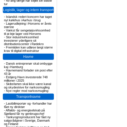
-
45-årig færge har sejlet sin sidste
tur
Logistik, lager og intern transport
-
Islandsk rederi-koncern har taget
nyt kølehus i Aarhus i brug
-
Lagerudlejning i Horsens er årets
største
-
Vækst får sengetøjsvirksomhed
til at leje lager ved Horsens
-
Stor industrivirksomhed
investerer yderligere sit
distributionscenter i Rødekro
-
Fremtiden kan udløse langt større
krav til digital infrastruktur
Havne
-
Dansk entreprenør skal ombygge
kaj i Hamburg
-
Havnemand forlader sin post efter
43 år
-
Esbjerg Havn investerede 748
millioner i 2025
-
Skibsfarten skal ikke være kanal
og skydeskive for narkosmugling
-
Nye regler mod narkosmugling:
Transportnavne
-
Lastbilimportør og -forhandler har
fået ny direktør
-
Affalds- og energiselskab på
Sjælland får ny genbrugschef
-
Tankvognsproducent har fået ny
salgsrådgiver i Sverige, Danmark
og Finland