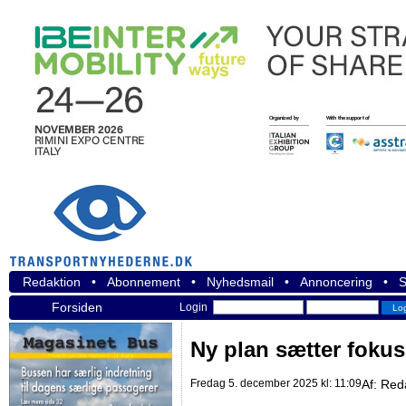
Redaktion
•
Abonnement
•
Nyhedsmail
•
Annoncering
•
S
Forsiden
Login
Ny plan sætter foku
Fredag 5. december 2025 kl: 11:09
Af:
Red