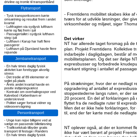
drivline og tromle til transportbånd
Flytransport
- Fremtidens mobilitet skabes ikke af 
-
Tysk transportkoncern kørte
tværs for at udvikle løsninger, der gi
omsætning og resultat frem i andet
kvartal
virksomheder og miljøet, siger Thoma
-
Luftfragten via sydjysk lufthavn
kørte og fløj frem i juli
-
Passagertallet i sydjysk lufthavn
steg i juli
Det virker
-
Lufthavn i Karup har haft flere
NT har allerede taget forsmag på de 
passgerer
plan. Projekt Fremtidens Kollektive t
-
Lufthavn på Djursland havde flere
rejsende
indarbejde i dagligdagen, består af m
Jernbanetransport
mobilitetsplanen. Og det ser ifølge NT 
expresbusser og forbedrede knudepunk
-
En halv times daglig fysisk
markant stigning i antallet af passage
aktivitet kan forebygge alvorlig
stress
-
Det tredie af 89 elementer er
sejlet på plads
På strækninger, hvor der er nedlagt reg
-
Årets andet kvartal havde en
opgradering af antallet af expresbuss
positiv indtjeningvækst
-
Kontrakt om overhalingsspor ved
stoppestederne langs ruten, er der set 
Kalvebod i København er
20 procent. En del af forklaringen på de
underskrevet
flyttet fra de nedlagte ruter til expr
-
Politiet søger fortsat vidner og
videoovervågning
Men det er ikke hele forklaringen, fo
til, end der før kørte med de nedlagte 
Persontransport
-
Unge kan rejse billigere ved at
vælge en passende billetløsning
NT oplever også, at der er kommet fl
-
Trafikselskab tilbyder gratis
transport til festuge i Randers
ikke har vært berørt af projekt Fremtid
-
En halv times daglig fysisk