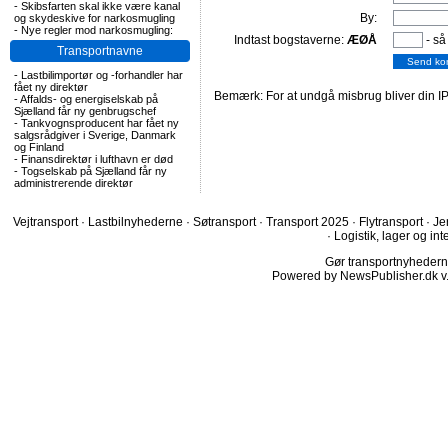
-
Skibsfarten skal ikke være kanal
By:
og skydeskive for narkosmugling
-
Nye regler mod narkosmugling:
Indtast bogstaverne:
ÆØÅ
- så
Transportnavne
-
Lastbilimportør og -forhandler har
fået ny direktør
Bemærk: For at undgå misbrug bliver din IP
-
Affalds- og energiselskab på
Sjælland får ny genbrugschef
-
Tankvognsproducent har fået ny
salgsrådgiver i Sverige, Danmark
og Finland
-
Finansdirektør i lufthavn er død
-
Togselskab på Sjælland får ny
administrerende direktør
Vejtransport
·
Lastbilnyhederne
·
Søtransport
·
Transport 2025
·
Flytransport
·
Je
·
Logistik, lager og int
Gør transportnyhederne.
Powered by NewsPublisher.dk v