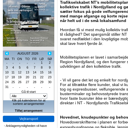
Trafikselskabet NT’s mobilitetspla
kollektive trafik i Nordjylland og 
sætter fokus på gode velfungeren
med mange afgange og korte rejseti
når helt ud i de små lokalsamfund
Hvordan få vi mest mulig kollektiv trafi
til rådighed? Det spørgsmål stiller N
svaret nedfældet i den lovpligtige mobi
skal lave hvert fjerde år.
AUGUST 2026
Mobilitetsplanen er lavet i samarbe
MA
TI
ON
TO
FR
LØ
SØ
Region Nordjylland, og den fungerer 
1
2
-
-
-
-
-
udviklingen af den kollektive trafik.
3
4
5
6
7
8
9
10
11
12
13
14
15
16
17
18
19
20
21
22
23
- Vi vil gøre det let og enkelt for nord
24
25
26
27
28
29
30
For at tiltrække flere kunder, skal vi
31
-
-
-
-
-
-
tog og expresbusser, velfungerende s
Gå til start
busterminaler og behovsstyrede trans
hvor faste busruter ikke er bæredygti
Klik på kalenderen for at
direktør i NT - Nordjyllands Trafiksels
sortere arrangementer
Tilføj arrangement
Hovednet, knudepunkter og behov
Vejtransport
Hovedoverskrifterne i planen er forb
-
Anklagemyndigheden vil have
expresbusafgange og fleksible løsning