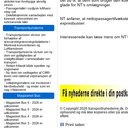
det ud til, at dem som bruger den kolle
aktivitet kan forebygge alvorlig
glade for NT’s omlægninger.
stress
-
Passagertallet i sydjysk lufthavn
steg i juli
-
Delebilstjeneste samarbejder med
NT anfører, at nettopassagertilvæksten
kinesisk virksomhed om
selvkørende biler
expresbusser.
Transportjuristerne
-
Transportjuristen skriver om
Interesserede kan læse mere om NT'
forhøjelse af
ansvarsbegrænsningsbeløbene i
Montreal-konventionen og
Luftfartsloven
-
Transportjuristerne skriver om ny
dom om gyldigheden af
voldgiftsaftaler i rammeaftaler om
transport
-
Retten frifandt både speditør og
vognmand
-
Ny dom om vedtagelse af CMR-
loven ved national vejstransport af
gods
-
Udlejningstrailere var involveret i
færdselsuheld - og ender som en
sag i Højesteret
Magasinet Bus
-
Magasinet Bus 6 - 2026 er
udkommet
© Copyright 2026 transportnyhederne.dk. Den
-
Magasinet Bus 5 - 2026 er
ophavsret og må ikke kopieres eller på an
udkommet
aftale.
-
Magasinet Bus 4 - 2026 er
udkommet
-
Magasinet Bus 3 - 2026 er
Print siden
udkommet