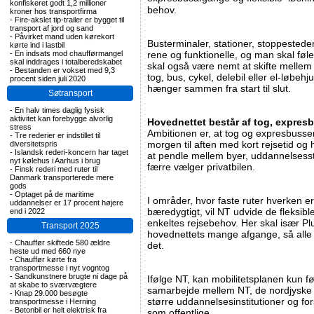
konfiskeret godt 1,2 millioner
behov.
kroner hos transportfirma
-
Fire-akslet tip-trailer er bygget til
transport af jord og sand
-
Påvirket mand uden kørekort
Busterminaler, stationer, stoppested
kørte ind i lastbil
-
En indsats mod chaufførmangel
rene og funktionelle, og man skal føl
skal inddrages i totalberedskabet
skal også være nemt at skifte mellem 
-
Bestanden er vokset med 9,3
tog, bus, cykel, delebil eller el-løbe
procent siden juli 2020
hænger sammen fra start til slut.
Søtransport
-
En halv times daglig fysisk
aktivitet kan forebygge alvorlig
Hovednettet består af tog, expres
stress
Ambitionen er, at tog og expresbusser
-
Tre rederier er indstillet til
morgen til aften med kort rejsetid og h
diversitetspris
-
Islandsk rederi-koncern har taget
at pendle mellem byer, uddannelsesst
nyt kølehus i Aarhus i brug
færre vælger privatbilen.
-
Finsk rederi med ruter til
Danmark transporterede mere
gods
-
Optaget på de maritime
I områder, hvor faste ruter hverken e
uddannelser er 17 procent højere
bæredygtigt, vil NT udvide de fleksible
end i 2022
enkeltes rejsebehov. Her skal især Plu
Transport 2025
hovednettets mange afgange, så alle
-
Chauffør skiftede 580 ældre
det.
heste ud med 660 nye
-
Chauffør kørte fra
transportmesse i nyt vogntog
-
Sandkunstnere brugte ni dage på
Ifølge NT, kan mobilitetsplanen kun fø
at skabe to sværvægtere
samarbejde mellem NT, de nordjyske
-
Knap 29.000 besøgte
større uddannelsesinstitutioner og for
transportmesse i Herning
-
Betonbil er helt elektrisk fra
som offentlige.