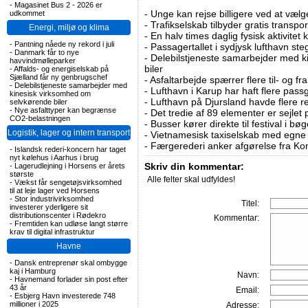
-
Magasinet Bus 2 - 2026 er
-
Unge kan rejse billigere ved at vælg
udkommet
-
Trafikselskab tilbyder gratis transpor
Energi, miljø og klima
-
En halv times daglig fysisk aktivitet
-
Pantning nåede ny rekord i juli
-
Passagertallet i sydjysk lufthavn steg 
-
Danmark får to nye
-
Delebilstjeneste samarbejder med 
havvindmølleparker
biler
-
Affalds- og energiselskab på
Sjælland får ny genbrugschef
-
Asfaltarbejde spærrer flere til- og 
-
Delebilstjeneste samarbejder med
-
Lufthavn i Karup har haft flere pass
kinesisk virksomhed om
-
Lufthavn på Djursland havde flere r
selvkørende biler
-
Nye asfalttyper kan begrænse
-
Det tredie af 89 elementer er sejlet 
CO2-belastningen
-
Busser kører direkte til festival i 
Logistik, lager og intern transport
-
Vietnamesisk taxiselskab med egne e
-
Færgerederi anker afgørelse fra Ko
-
Islandsk rederi-koncern har taget
nyt kølehus i Aarhus i brug
Skriv din kommentar:
-
Lagerudlejning i Horsens er årets
største
Alle felter skal udfyldes!
-
Vækst får sengetøjsvirksomhed
til at leje lager ved Horsens
-
Stor industrivirksomhed
Titel:
investerer yderligere sit
distributionscenter i Rødekro
Kommentar:
-
Fremtiden kan udløse langt større
krav til digital infrastruktur
Havne
-
Dansk entreprenør skal ombygge
kaj i Hamburg
Navn:
-
Havnemand forlader sin post efter
43 år
Email:
-
Esbjerg Havn investerede 748
millioner i 2025
Adresse: