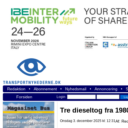
Redaktion
•
Abonnement
•
Nyhedsmail
•
Annoncering
•
S
Forsiden
Login
Tre dieseltog fra 198
Onsdag 3. december 2025 kl: 12:31
Af:
Red