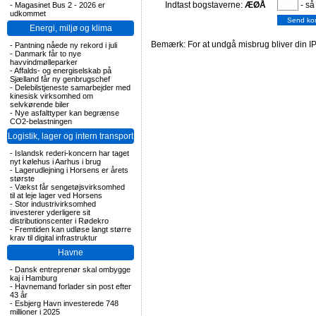
Indtast bogstaverne:
ÆØÅ
- så
-
Magasinet Bus 2 - 2026 er
udkommet
Energi, miljø og klima
Bemærk: For at undgå misbrug bliver din IP
-
Pantning nåede ny rekord i juli
-
Danmark får to nye
havvindmølleparker
-
Affalds- og energiselskab på
Sjælland får ny genbrugschef
-
Delebilstjeneste samarbejder med
kinesisk virksomhed om
selvkørende biler
-
Nye asfalttyper kan begrænse
CO2-belastningen
Logistik, lager og intern transport
-
Islandsk rederi-koncern har taget
nyt kølehus i Aarhus i brug
-
Lagerudlejning i Horsens er årets
største
-
Vækst får sengetøjsvirksomhed
til at leje lager ved Horsens
-
Stor industrivirksomhed
investerer yderligere sit
distributionscenter i Rødekro
-
Fremtiden kan udløse langt større
krav til digital infrastruktur
Havne
-
Dansk entreprenør skal ombygge
kaj i Hamburg
-
Havnemand forlader sin post efter
43 år
-
Esbjerg Havn investerede 748
millioner i 2025