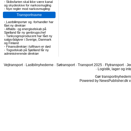
-
Skibsfarten skal ikke være kanal
og skydeskive for narkosmugling
-
Nye regler mod narkosmugling:
Transportnavne
-
Lastbilimportør og -forhandler har
fået ny direktør
-
Affalds- og energiselskab på
Sjælland får ny genbrugschef
-
Tankvognsproducent har fået ny
salgsrådgiver i Sverige, Danmark
og Finland
-
Finansdirektør i lufthavn er død
-
Togselskab på Sjælland får ny
administrerende direktør
Vejtransport
·
Lastbilnyhederne
·
Søtransport
·
Transport 2025
·
Flytransport
·
Je
·
Logistik, lager og int
Gør transportnyhederne.
Powered by NewsPublisher.dk v