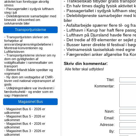
-
Trafikselskab tilbyder gratis transpor
aktivitet kan forebygge alvorlig
stress
-
En halv times daglig fysisk aktivitet
-
Passagertallet i sydjysk lufthavn
-
Passagertallet i sydjysk lufthavn steg 
steg i juli
-
Delebilstjeneste samarbejder med 
-
Delebilstjeneste samarbejder med
kinesisk virksomhed om
biler
selvkørende biler
-
Asfaltarbejde spærrer flere til- og 
Transportjuristerne
-
Lufthavn i Karup har haft flere pass
-
Lufthavn på Djursland havde flere r
-
Transportjuristen skriver om
-
Det tredie af 89 elementer er sejlet 
forhøjelse af
-
Busser kører direkte til festival i 
ansvarsbegrænsningsbeløbene i
Montreal-konventionen og
-
Vietnamesisk taxiselskab med egne e
Luftfartsloven
-
Færgerederi anker afgørelse fra Ko
-
Transportjuristerne skriver om ny
dom om gyldigheden af
voldgiftsaftaler i rammeaftaler om
Skriv din kommentar:
transport
Alle felter skal udfyldes!
-
Retten frifandt både speditør og
vognmand
-
Ny dom om vedtagelse af CMR-
Titel:
loven ved national vejstransport af
gods
Kommentar:
-
Udlejningstrailere var involveret i
færdselsuheld - og ender som en
sag i Højesteret
Magasinet Bus
-
Magasinet Bus 6 - 2026 er
Navn:
udkommet
-
Magasinet Bus 5 - 2026 er
Email:
udkommet
-
Magasinet Bus 4 - 2026 er
Adresse:
udkommet
-
Magasinet Bus 3 - 2026 er
By:
udkommet