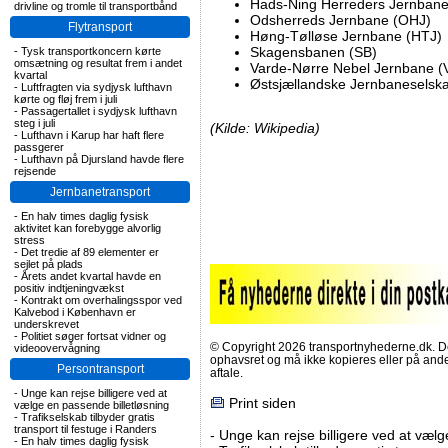
Hads-Ning Herreders Jernban
drivline og tromle til transportbånd
Odsherreds Jernbane (OHJ)
Flytransport
Høng-Tølløse Jernbane (HTJ)
Skagensbanen (SB)
-
Tysk transportkoncern kørte
omsætning og resultat frem i andet
Varde-Nørre Nebel Jernbane (
kvartal
Østsjællandske Jernbaneselsk
-
Luftfragten via sydjysk lufthavn
kørte og fløj frem i juli
-
Passagertallet i sydjysk lufthavn
steg i juli
(Kilde: Wikipedia)
-
Lufthavn i Karup har haft flere
passgerer
-
Lufthavn på Djursland havde flere
rejsende
Jernbanetransport
-
En halv times daglig fysisk
aktivitet kan forebygge alvorlig
stress
-
Det tredie af 89 elementer er
sejlet på plads
-
Årets andet kvartal havde en
positiv indtjeningvækst
-
Kontrakt om overhalingsspor ved
Kalvebod i København er
underskrevet
-
Politiet søger fortsat vidner og
© Copyright 2026 transportnyhederne.dk. Den
videoovervågning
ophavsret og må ikke kopieres eller på an
Persontransport
aftale.
-
Unge kan rejse billigere ved at
Print siden
vælge en passende billetløsning
-
Trafikselskab tilbyder gratis
transport til festuge i Randers
-
Unge kan rejse billigere ved at vælg
-
En halv times daglig fysisk