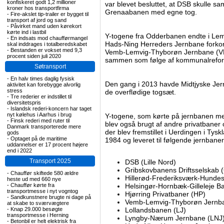
konfiskeret godt 1,2 millioner
var blevet besluttet, at DSB skulle 
kroner hos transportfirma
Grenaabanen med egne tog.
-
Fire-akslet tip-trailer er bygget til
transport af jord og sand
-
Påvirket mand uden kørekort
kørte ind i lastbil
Y-togene fra Odderbanen endte i Lem
-
En indsats mod chaufførmangel
Hads-Ning Herreders Jernbane forkor
skal inddrages i totalberedskabet
-
Bestanden er vokset med 9,3
Vemb-Lemvig-Thyborøn Jernbane (VLTJ
procent siden juli 2020
sammen som følge af kommunalrefo
Søtransport
-
En halv times daglig fysisk
Den gang i 2013 havde Midtjyske Je
aktivitet kan forebygge alvorlig
stress
de overflødige togsæt.
-
Tre rederier er indstillet til
diversitetspris
-
Islandsk rederi-koncern har taget
nyt kølehus i Aarhus i brug
Y-togene, som kørte på jernbanen m
-
Finsk rederi med ruter til
blev også brugt af andre privatbaner
Danmark transporterede mere
der blev fremstillet i Uerdingen i Tysk
gods
-
Optaget på de maritime
1984 og leveret til følgende jernbaner
uddannelser er 17 procent højere
end i 2022
Transport 2025
DSB (Lille Nord)
Gribskovbanens Driftsselskab 
-
Chauffør skiftede 580 ældre
Hillerød-Frederiksværk-Hunde
heste ud med 660 nye
-
Chauffør kørte fra
Helsingør-Hornbæk-Gilleleje 
transportmesse i nyt vogntog
Hjørring Privatbaner (HP)
-
Sandkunstnere brugte ni dage på
Vemb-Lemvig-Thyborøn Jernba
at skabe to sværvægtere
-
Knap 29.000 besøgte
Lollandsbanen (LJ)
transportmesse i Herning
Lyngby-Nærum Jernbane (LNJ
-
Betonbil er helt elektrisk fra