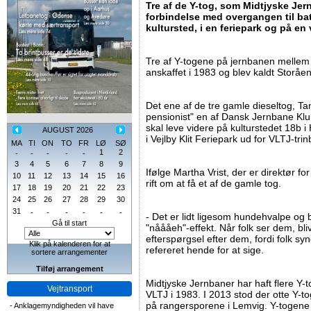
Tre af de Y-tog, som Midtjyske Jer
forbindelse med overgangen til batt
kultursted, i en feriepark og på e
Tre af Y-togene på jernbanen melle
anskaffet i 1983 og blev kaldt Storåe
Det ene af de tre gamle dieseltog, Tan
pensionist" en af Dansk Jernbane Kl
skal leve videre på kulturstedet 18b i
AUGUST 2026
i Vejlby Klit Feriepark ud for VLTJ-trin
MA
TI
ON
TO
FR
LØ
SØ
1
2
-
-
-
-
-
3
4
5
6
7
8
9
Ifølge Martha Vrist, der er direktør f
10
11
12
13
14
15
16
rift om at få et af de gamle tog.
17
18
19
20
21
22
23
24
25
26
27
28
29
30
31
-
-
-
-
-
-
- Det er lidt ligesom hundehvalpe og
Gå til start
"nåååeh"-effekt. Når folk ser dem, bliv
efterspørgsel efter dem, fordi folk syn
Klik på kalenderen for at
refereret hende for at sige.
sortere arrangementer
Tilføj arrangement
Midtjyske Jernbaner har haft flere Y-to
Vejtransport
VLTJ i 1983. I 2013 stod der otte Y-
på rangersporene i Lemvig. Y-togene v
-
Anklagemyndigheden vil have