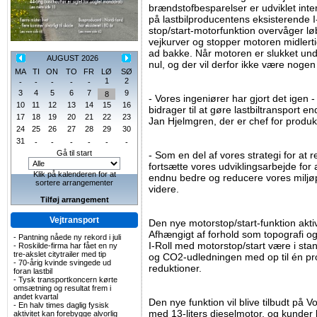
brændstofbesparelser er udviklet inte
på lastbilproducentens eksisterende I
stop/start-motorfunktion overvåger l
vejkurver og stopper motoren midlertid
ad bakke. Når motoren er slukket unde
AUGUST 2026
nul, og der vil derfor ikke være noge
MA
TI
ON
TO
FR
LØ
SØ
1
2
-
-
-
-
-
3
4
5
6
7
9
8
- Vores ingeniører har gjort det igen 
10
11
12
13
14
15
16
bidrager til at gøre lastbiltransport 
17
18
19
20
21
22
23
Jan Hjelmgren, der er chef for produk
24
25
26
27
28
29
30
31
-
-
-
-
-
-
Gå til start
- Som en del af vores strategi for at 
fortsætte vores udviklingsarbejde fo
Klik på kalenderen for at
endnu bedre og reducere vores miljø
sortere arrangementer
videre.
Tilføj arrangement
Vejtransport
Den nye motorstop/start-funktion akti
Afhængigt af forhold som topografi o
-
Pantning nåede ny rekord i juli
I-Roll med motorstop/start være i sta
-
Roskilde-firma har fået en ny
tre-akslet citytrailer med tip
og CO2-udledningen med op til én pr
-
70-årig kvinde svingede ud
reduktioner.
foran lastbil
-
Tysk transportkoncern kørte
omsætning og resultat frem i
andet kvartal
Den nye funktion vil blive tilbudt på
-
En halv times daglig fysisk
med 13-liters dieselmotor, og kunder 
aktivitet kan forebygge alvorlig