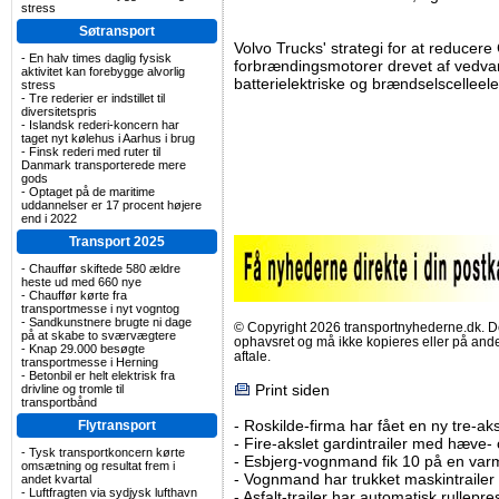
stress
Søtransport
Volvo Trucks' strategi for at reducer
-
En halv times daglig fysisk
forbrændingsmotorer drevet af vedva
aktivitet kan forebygge alvorlig
batterielektriske og brændselscelleelek
stress
-
Tre rederier er indstillet til
diversitetspris
-
Islandsk rederi-koncern har
taget nyt kølehus i Aarhus i brug
-
Finsk rederi med ruter til
Danmark transporterede mere
gods
-
Optaget på de maritime
uddannelser er 17 procent højere
end i 2022
Transport 2025
-
Chauffør skiftede 580 ældre
heste ud med 660 nye
-
Chauffør kørte fra
transportmesse i nyt vogntog
-
Sandkunstnere brugte ni dage
© Copyright 2026 transportnyhederne.dk. Den
på at skabe to sværvægtere
ophavsret og må ikke kopieres eller på an
-
Knap 29.000 besøgte
aftale.
transportmesse i Herning
-
Betonbil er helt elektrisk fra
Print siden
drivline og tromle til
transportbånd
-
Roskilde-firma har fået en ny tre-aksl
Flytransport
-
Fire-akslet gardintrailer med hæve-
-
Tysk transportkoncern kørte
-
Esbjerg-vognmand fik 10 på en va
omsætning og resultat frem i
-
Vognmand har trukket maskintrailer 
andet kvartal
-
Luftfragten via sydjysk lufthavn
-
Asfalt-trailer har automatisk rullepr