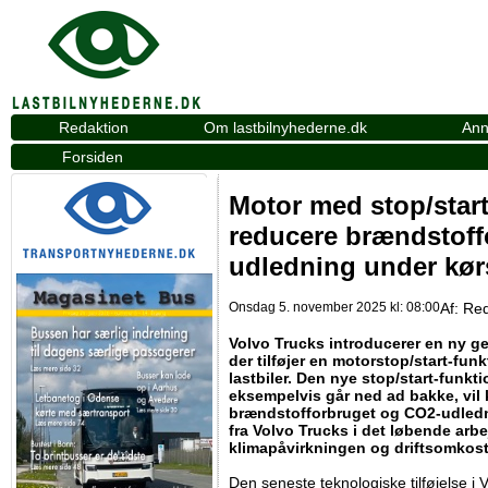
Redaktion
Om lastbilnyhederne.dk
Ann
Forsiden
Motor med stop/start
reducere brændstoff
udledning under kør
Onsdag 5. november 2025 kl: 08:00
Af:
Red
Volvo Trucks introducerer en ny gen
der tilføjer en motorstop/start-fu
lastbiler. Den nye stop/start-funkt
eksempelvis går ned ad bakke, vil
brændstofforbruget og CO2-udledni
fra Volvo Trucks i det løbende arb
klimapåvirkningen og driftsomkos
Den seneste teknologiske tilføjelse i