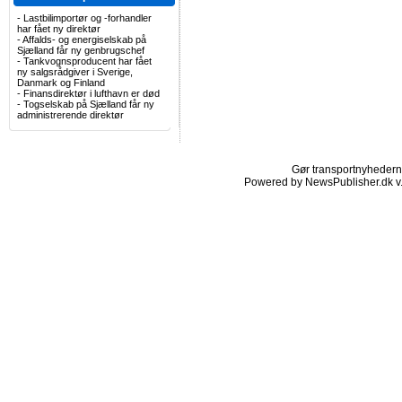
-
Lastbilimportør og -forhandler
har fået ny direktør
-
Affalds- og energiselskab på
Sjælland får ny genbrugschef
-
Tankvognsproducent har fået
ny salgsrådgiver i Sverige,
Danmark og Finland
-
Finansdirektør i lufthavn er død
-
Togselskab på Sjælland får ny
administrerende direktør
Gør transportnyhederne.
Powered by NewsPublisher.dk v