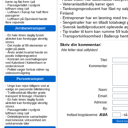
kørte og fløj frem i juli
-
Veteranlastbilrally kører igen
-
Passagertallet i sydjysk
-
Tankvognsproducent har fået ny sal
lufthavn steg i juli
-
Lufthavn i Karup har haft flere
Finland
passgerer
-
Entreprenør har en løsning med tre-ak
-
Lufthavn på Djursland havde
-
Sengetrailer har en tilladt totalvægt
flere rejsende
-
Svensk lastbilproducent oplevede øg
Jernbanetransport
-
Tip-trailer til korn kan rumme 59 ku
-
En halv times daglig fysisk
-
Transportvirksomhed i Ballerup hent
aktivitet kan forebygge alvorlig
stress
Skriv din kommentar:
-
Det tredie af 89 elementer er
sejlet på plads
Alle felter skal udfyldes!
-
Årets andet kvartal havde en
positiv indtjeningvækst
-
Kontrakt om overhalingsspor
Titel:
ved Kalvebod i København er
Kommentar:
underskrevet
-
Politiet søger fortsat vidner og
videoovervågning
Persontransport
-
Unge kan rejse billigere ved at
vælge en passende billetløsning
Navn:
-
Trafikselskab tilbyder gratis
Email:
transport til festuge i Randers
-
En halv times daglig fysisk
Adresse:
aktivitet kan forebygge alvorlig
stress
By:
-
Passagertallet i sydjysk
lufthavn steg i juli
Indtast bogstaverne:
ÆØÅ
- så
-
Delebilstjeneste samarbejder
med kinesisk virksomhed om
selvkørende biler