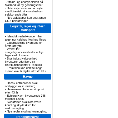
-
Affalds- og energiselskab på
Sjælland får ny genbrugschef
-
Delebilstjeneste samarbejder
med kinesisk virksomhed om
selvkørende biler
-
Nye asfalttyper kan begrænse
CO2-belastningen
Logistik, lager og intern
transport
-
Islandsk rederi-koncern har
taget nyt kølehus i Aarhus i brug
-
Lagerudlejning i Horsens er
årets største
-
Vækst får
sengetøjsvirksomhed til at leje
lager ved Horsens
-
Stor industrivirksomhed
investerer yderligere sit
distributionscenter i Rødekro
-
Fremtiden kan udløse langt
større krav til digital infrastruktur
Havne
-
Dansk entreprenør skal
ombygge kaj i Hamburg
-
Havnemand forlader sin post
efter 43 år
-
Esbjerg Havn investerede 748
millioner i 2025
-
Skibsfarten skal ikke være
kanal og skydeskive for
narkosmugling
-
Nye regler mod narkosmugling:
Transportnavne