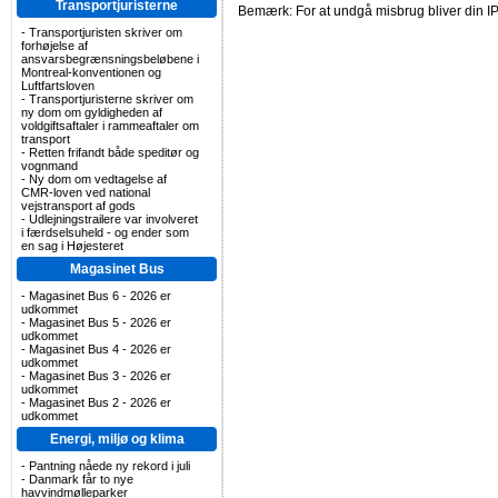
Transportjuristerne
Bemærk: For at undgå misbrug bliver din IP
-
Transportjuristen skriver om
forhøjelse af
ansvarsbegrænsningsbeløbene i
Montreal-konventionen og
Luftfartsloven
-
Transportjuristerne skriver om
ny dom om gyldigheden af
voldgiftsaftaler i rammeaftaler om
transport
-
Retten frifandt både speditør og
vognmand
-
Ny dom om vedtagelse af
CMR-loven ved national
vejstransport af gods
-
Udlejningstrailere var involveret
i færdselsuheld - og ender som
en sag i Højesteret
Magasinet Bus
-
Magasinet Bus 6 - 2026 er
udkommet
-
Magasinet Bus 5 - 2026 er
udkommet
-
Magasinet Bus 4 - 2026 er
udkommet
-
Magasinet Bus 3 - 2026 er
udkommet
-
Magasinet Bus 2 - 2026 er
udkommet
Energi, miljø og klima
-
Pantning nåede ny rekord i juli
-
Danmark får to nye
havvindmølleparker