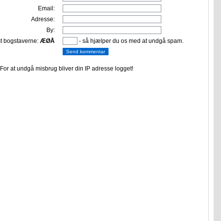
Email:
Adresse:
By:
st bogstaverne:
ÆØÅ
- så hjælper du os med at undgå spam.
or at undgå misbrug bliver din IP adresse logget!