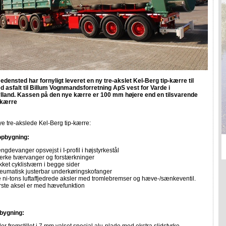
edensted har fornyligt leveret en ny tre-akslet Kel-Berg tip-kærre til
d asfalt til Billum Vognmandsforretning ApS vest for Varde i
lland. Kassen på den nye kærre er 100 mm højere end en tilsvarende
-kærre
e tre-akslede Kel-Berg tip-kærre:
opbygning:
gdevanger opsvejst i I-profil i højstyrkestål
ærke tværvanger og forstærkninger
kket cyklistværn i begge sider
eumatisk justerbar underkøringskofanger
e ni-tons luftaffjedrede aksler med tromlebremser og hæve-/sænkeventil.
rste aksel er med hævefunktion
bygning: