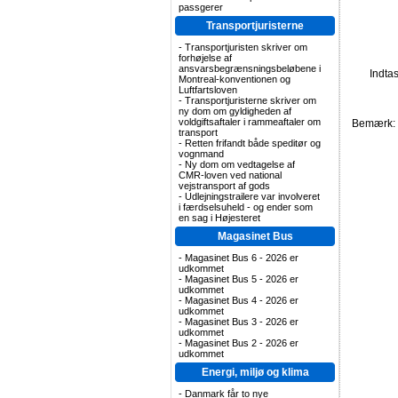
passgerer
Transportjuristerne
-
Transportjuristen skriver om
forhøjelse af
ansvarsbegrænsningsbeløbene i
Indta
Montreal-konventionen og
Luftfartsloven
-
Transportjuristerne skriver om
ny dom om gyldigheden af
voldgiftsaftaler i rammeaftaler om
Bemærk: F
transport
-
Retten frifandt både speditør og
vognmand
-
Ny dom om vedtagelse af
CMR-loven ved national
vejstransport af gods
-
Udlejningstrailere var involveret
i færdselsuheld - og ender som
en sag i Højesteret
Magasinet Bus
-
Magasinet Bus 6 - 2026 er
udkommet
-
Magasinet Bus 5 - 2026 er
udkommet
-
Magasinet Bus 4 - 2026 er
udkommet
-
Magasinet Bus 3 - 2026 er
udkommet
-
Magasinet Bus 2 - 2026 er
udkommet
Energi, miljø og klima
-
Danmark får to nye