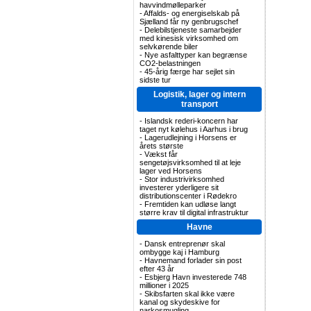
havvindmølleparker
-
Affalds- og energiselskab på
Sjælland får ny genbrugschef
-
Delebilstjeneste samarbejder
med kinesisk virksomhed om
selvkørende biler
-
Nye asfalttyper kan begrænse
CO2-belastningen
-
45-årig færge har sejlet sin
sidste tur
Logistik, lager og intern
transport
-
Islandsk rederi-koncern har
taget nyt kølehus i Aarhus i brug
-
Lagerudlejning i Horsens er
årets største
-
Vækst får
sengetøjsvirksomhed til at leje
lager ved Horsens
-
Stor industrivirksomhed
investerer yderligere sit
distributionscenter i Rødekro
-
Fremtiden kan udløse langt
større krav til digital infrastruktur
Havne
-
Dansk entreprenør skal
ombygge kaj i Hamburg
-
Havnemand forlader sin post
efter 43 år
-
Esbjerg Havn investerede 748
millioner i 2025
-
Skibsfarten skal ikke være
kanal og skydeskive for
narkosmugling