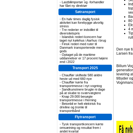
Sid
-
Lastbilimportør og -forhandler
In
har fået ny direktør
to
Søtransport
ve
Ba
-
En halv times daglig fysisk
80
aktivitet kan forebygge alvorlig
Ek
stress
4 
-
Tre rederier er indstillet til
Ti
diversitetspris
-
Islandsk rederi-koncern har
ru
taget nyt kølehus i Aarhus i brug
-
Finsk rederi med ruter til
Danmark transporterede mere
Den nye ti
gods
Larsen fr
-
Optaget på de maritime
uddannelser er 17 procent højere
end i 2022
Billum Vog
Transport 2025
generatio
levering a
-
Chauffør skiftede 580 ældre
tilbyder 
heste ud med 660 nye
-
Chauffør kørte fra
Vognmandsf
transportmesse i nyt vogntog
-
Sandkunstnere brugte ni dage
på at skabe to sværvægtere
-
Knap 29.000 besøgte
transportmesse i Herning
-
Betonbil er helt elektrisk fra
drivline og tromle til
transportbånd
Flytransport
-
Tysk transportkoncern kørte
omsætning og resultat frem i
andet kvartal