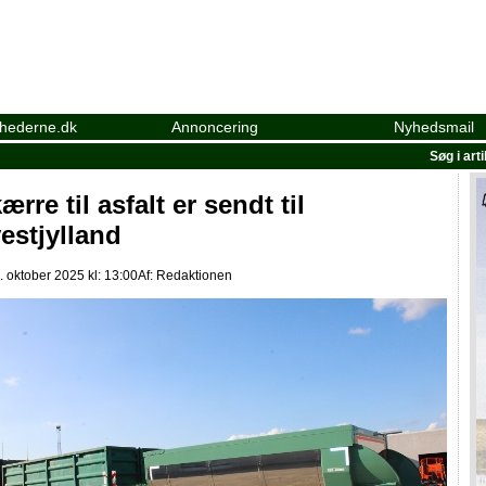
yhederne.dk
Annoncering
Nyhedsmail
Søg i art
ærre til asfalt er sendt til
estjylland
 oktober 2025 kl: 13:00
Af:
Redaktionen