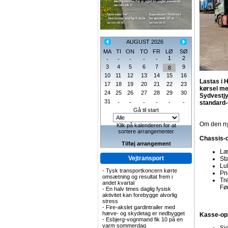
AUGUST 2026
MA
TI
ON
TO
FR
LØ
SØ
1
2
-
-
-
-
-
3
4
5
6
7
9
8
10
11
12
13
14
15
16
Lastas i H
17
18
19
20
21
22
23
kørsel me
24
25
26
27
28
29
30
Sydvestjy
31
-
-
-
-
-
-
standard
Gå til start
Om den ny
Klik på kalenderen for at
sortere arrangementer
Chassis-
Tilføj arrangement
Læn
Vejtransport
St
Lu
-
Tysk transportkoncern kørte
Pn
omsætning og resultat frem i
Tr
andet kvartal
Fø
-
En halv times daglig fysisk
aktivitet kan forebygge alvorlig
stress
-
Fire-akslet gardintrailer med
hæve- og skydetag er nedbygget
Kasse-op
-
Esbjerg-vognmand fik 10 på en
varm sommerdag