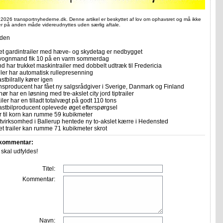
 2026 transportnyhederne.dk. Denne artikel er beskyttet af lov om ophavsret og må ikke
ler på anden måde videreudnyttes uden særlig aftale.
iden
let gardintrailer med hæve- og skydetag er nedbygget
vognmand fik 10 på en varm sommerdag
 har trukket maskintrailer med dobbelt udtræk til Fredericia
ailer har automatisk rullepresenning
stbilrally kører igen
sproducent har fået ny salgsrådgiver i Sverige, Danmark og Finland
ør har en løsning med tre-akslet city jord tiptrailer
ler har en tilladt totalvægt på godt 110 tons
astbilproducent oplevede øget efterspørgsel
er til korn kan rumme 59 kubikmeter
tvirksomhed i Ballerup hentede ny to-akslet kærre i Hedensted
et trailer kan rumme 71 kubikmeter skrot
 kommentar:
r skal udfyldes!
Titel:
Kommentar:
Navn: