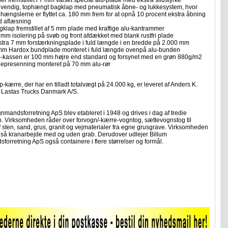
er fremstillet i 7 mm valset special alu-plade med ekstra slidstyrke
dvendig, tophængt bagklap med pneumatisk åbne- og lukkesystem, hvor
phængslerne er flyttet ca. 180 mm frem for at opnå 10 procent ekstra åbning
d aflæsning
gklap fremstillet af 5 mm plade med kraftige alu-kantrammer
 mm isolering på svøb og front afdækket med blank rustfri plade
stra 7 mm forstærkningsplade i fuld længde i en bredde på 2.000 mm
mm Hardox bundplade monteret i fuld længde ovenpå alu-bunden
p-kassen er 100 mm højre end standard og forsynet med en grøn 880g/m2
llepresenning monteret på 70 mm alu-rør
p-kærre, der har en tilladt totalvægt på 24.000 kg, er leveret af Anders K.
a Lastas Trucks Danmark A/S.
nmandsforretning ApS blev etableret i 1948 og drives i dag af tredie
n. Virksomheden råder over forvogn/-kærre-vogntog, sættevognstog til
f sten, sand, grus, granit og vejmaterialer fra egne grusgrave. Virksomheden
også kranarbejde med og uden grab. Derudover udlejer Billum
orretning ApS også containere i flere størrelser og formål.