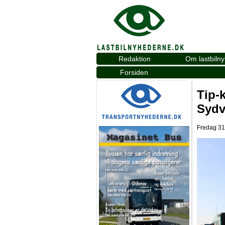
Redaktion
Om lastbiln
Forsiden
Tip-k
Sydv
Fredag 31.