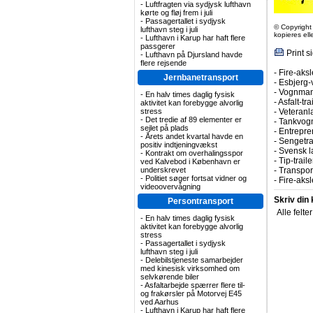
-
Luftfragten via sydjysk lufthavn
kørte og fløj frem i juli
-
Passagertallet i sydjysk
© Copyright
lufthavn steg i juli
kopieres el
-
Lufthavn i Karup har haft flere
passgerer
Print s
-
Lufthavn på Djursland havde
flere rejsende
-
Fire-aks
Jernbanetransport
-
Esbjerg-
-
Vognmand
-
En halv times daglig fysisk
-
Asfalt-tr
aktivitet kan forebygge alvorlig
stress
-
Veteranla
-
Det tredie af 89 elementer er
-
Tankvogn
sejlet på plads
-
Entrepren
-
Årets andet kvartal havde en
-
Sengetrai
positiv indtjeningvækst
-
Svensk l
-
Kontrakt om overhalingsspor
-
Tip-trail
ved Kalvebod i København er
underskrevet
-
Transpor
-
Politiet søger fortsat vidner og
-
Fire-aksl
videoovervågning
Skriv din
Persontransport
Alle felte
-
En halv times daglig fysisk
aktivitet kan forebygge alvorlig
stress
-
Passagertallet i sydjysk
lufthavn steg i juli
-
Delebilstjeneste samarbejder
med kinesisk virksomhed om
selvkørende biler
-
Asfaltarbejde spærrer flere til-
og frakørsler på Motorvej E45
ved Aarhus
-
Lufthavn i Karup har haft flere