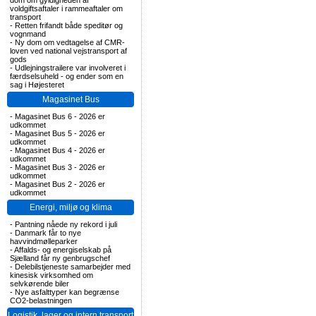
dom om gyldigheden af
voldgiftsaftaler i rammeaftaler om
transport
-
Retten frifandt både speditør og
vognmand
-
Ny dom om vedtagelse af CMR-
loven ved national vejstransport af
gods
-
Udlejningstrailere var involveret i
færdselsuheld - og ender som en
sag i Højesteret
Magasinet Bus
-
Magasinet Bus 6 - 2026 er
udkommet
-
Magasinet Bus 5 - 2026 er
udkommet
-
Magasinet Bus 4 - 2026 er
udkommet
-
Magasinet Bus 3 - 2026 er
udkommet
-
Magasinet Bus 2 - 2026 er
udkommet
Energi, miljø og klima
-
Pantning nåede ny rekord i juli
-
Danmark får to nye
havvindmølleparker
-
Affalds- og energiselskab på
Sjælland får ny genbrugschef
-
Delebilstjeneste samarbejder med
kinesisk virksomhed om
selvkørende biler
-
Nye asfalttyper kan begrænse
CO2-belastningen
Logistik, lager og intern transport