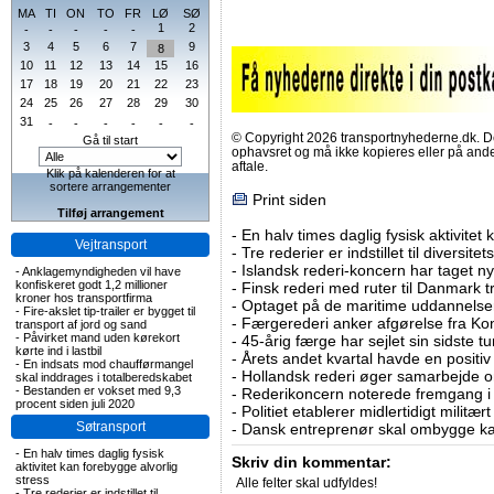
MA
TI
ON
TO
FR
LØ
SØ
1
2
-
-
-
-
-
3
4
5
6
7
9
8
10
11
12
13
14
15
16
17
18
19
20
21
22
23
24
25
26
27
28
29
30
31
-
-
-
-
-
-
© Copyright 2026 transportnyhederne.dk. Den
Gå til start
ophavsret og må ikke kopieres eller på an
aftale.
Klik på kalenderen for at
sortere arrangementer
Print siden
Tilføj arrangement
-
En halv times daglig fysisk aktivitet
Vejtransport
-
Tre rederier er indstillet til diversitet
-
Islandsk rederi-koncern har taget ny
-
Anklagemyndigheden vil have
konfiskeret godt 1,2 millioner
-
Finsk rederi med ruter til Danmark
kroner hos transportfirma
-
Optaget på de maritime uddannelser
-
Fire-akslet tip-trailer er bygget til
-
Færgerederi anker afgørelse fra Ko
transport af jord og sand
-
Påvirket mand uden kørekort
-
45-årig færge har sejlet sin sidste tu
kørte ind i lastbil
-
Årets andet kvartal havde en positiv
-
En indsats mod chaufførmangel
-
Hollandsk rederi øger samarbejde om
skal inddrages i totalberedskabet
-
Bestanden er vokset med 9,3
-
Rederikoncern noterede fremgang i f
procent siden juli 2020
-
Politiet etablerer midlertidigt militæ
Søtransport
-
Dansk entreprenør skal ombygge ka
-
En halv times daglig fysisk
Skriv din kommentar:
aktivitet kan forebygge alvorlig
stress
Alle felter skal udfyldes!
-
Tre rederier er indstillet til