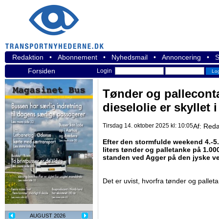
Redaktion
•
Abonnement
•
Nyhedsmail
•
Annoncering
•
S
Forsiden
Login
Tønder og pallecont
dieselolie er skyllet
Tirsdag 14. oktober 2025 kl: 10:05
Af:
Reda
Efter den stormfulde weekend 4.-5. 
liters tønder og palletanke på 1.000
standen ved Agger på den jyske v
Det er uvist, hvorfra tønder og palle
AUGUST 2026