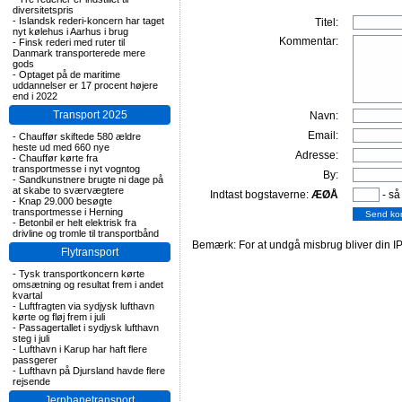
diversitetspris
-
Islandsk rederi-koncern har taget
Titel:
nyt kølehus i Aarhus i brug
Kommentar:
-
Finsk rederi med ruter til
Danmark transporterede mere
gods
-
Optaget på de maritime
uddannelser er 17 procent højere
end i 2022
Transport 2025
Navn:
Email:
-
Chauffør skiftede 580 ældre
heste ud med 660 nye
Adresse:
-
Chauffør kørte fra
transportmesse i nyt vogntog
By:
-
Sandkunstnere brugte ni dage på
at skabe to sværvægtere
Indtast bogstaverne:
ÆØÅ
- så
-
Knap 29.000 besøgte
transportmesse i Herning
-
Betonbil er helt elektrisk fra
drivline og tromle til transportbånd
Bemærk: For at undgå misbrug bliver din IP
Flytransport
-
Tysk transportkoncern kørte
omsætning og resultat frem i andet
kvartal
-
Luftfragten via sydjysk lufthavn
kørte og fløj frem i juli
-
Passagertallet i sydjysk lufthavn
steg i juli
-
Lufthavn i Karup har haft flere
passgerer
-
Lufthavn på Djursland havde flere
rejsende
Jernbanetransport