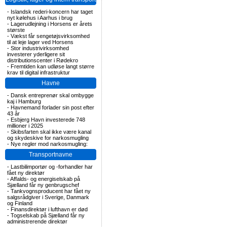
-
Islandsk rederi-koncern har taget
nyt kølehus i Aarhus i brug
-
Lagerudlejning i Horsens er årets
største
-
Vækst får sengetøjsvirksomhed
til at leje lager ved Horsens
-
Stor industrivirksomhed
investerer yderligere sit
distributionscenter i Rødekro
-
Fremtiden kan udløse langt større
krav til digital infrastruktur
Havne
-
Dansk entreprenør skal ombygge
kaj i Hamburg
-
Havnemand forlader sin post efter
43 år
-
Esbjerg Havn investerede 748
millioner i 2025
-
Skibsfarten skal ikke være kanal
og skydeskive for narkosmugling
-
Nye regler mod narkosmugling:
Transportnavne
-
Lastbilimportør og -forhandler har
fået ny direktør
-
Affalds- og energiselskab på
Sjælland får ny genbrugschef
-
Tankvognsproducent har fået ny
salgsrådgiver i Sverige, Danmark
og Finland
-
Finansdirektør i lufthavn er død
-
Togselskab på Sjælland får ny
administrerende direktør