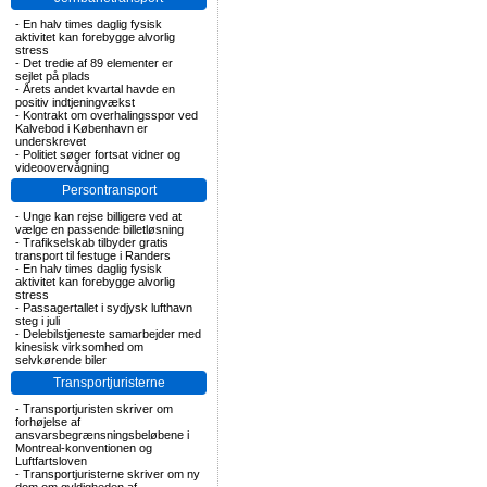
-
En halv times daglig fysisk
aktivitet kan forebygge alvorlig
stress
-
Det tredie af 89 elementer er
sejlet på plads
-
Årets andet kvartal havde en
positiv indtjeningvækst
-
Kontrakt om overhalingsspor ved
Kalvebod i København er
underskrevet
-
Politiet søger fortsat vidner og
videoovervågning
Persontransport
-
Unge kan rejse billigere ved at
vælge en passende billetløsning
-
Trafikselskab tilbyder gratis
transport til festuge i Randers
-
En halv times daglig fysisk
aktivitet kan forebygge alvorlig
stress
-
Passagertallet i sydjysk lufthavn
steg i juli
-
Delebilstjeneste samarbejder med
kinesisk virksomhed om
selvkørende biler
Transportjuristerne
-
Transportjuristen skriver om
forhøjelse af
ansvarsbegrænsningsbeløbene i
Montreal-konventionen og
Luftfartsloven
-
Transportjuristerne skriver om ny