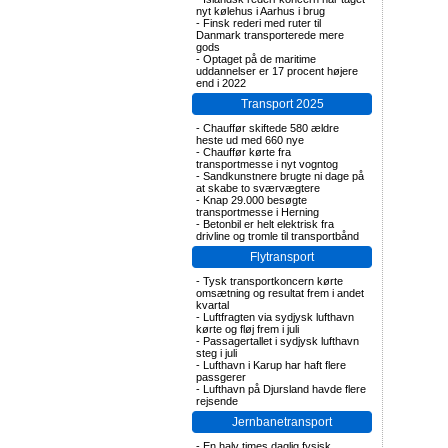
nyt kølehus i Aarhus i brug
-
Finsk rederi med ruter til
Danmark transporterede mere
gods
-
Optaget på de maritime
uddannelser er 17 procent højere
end i 2022
Transport 2025
-
Chauffør skiftede 580 ældre
heste ud med 660 nye
-
Chauffør kørte fra
transportmesse i nyt vogntog
-
Sandkunstnere brugte ni dage på
at skabe to sværvægtere
-
Knap 29.000 besøgte
transportmesse i Herning
-
Betonbil er helt elektrisk fra
drivline og tromle til transportbånd
Flytransport
-
Tysk transportkoncern kørte
omsætning og resultat frem i andet
kvartal
-
Luftfragten via sydjysk lufthavn
kørte og fløj frem i juli
-
Passagertallet i sydjysk lufthavn
steg i juli
-
Lufthavn i Karup har haft flere
passgerer
-
Lufthavn på Djursland havde flere
rejsende
Jernbanetransport
-
En halv times daglig fysisk