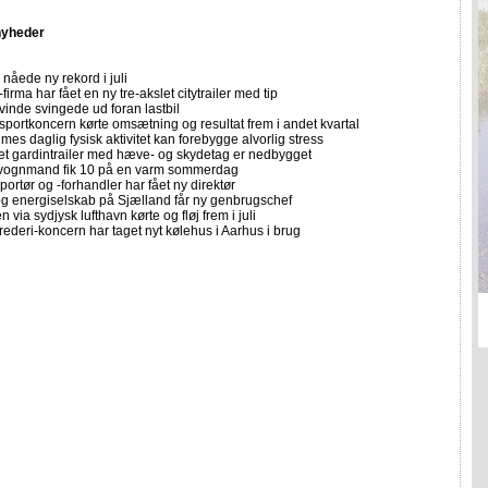
nyheder
nåede ny rekord i juli
firma har fået en ny tre-akslet citytrailer med tip
vinde svingede ud foran lastbil
sportkoncern kørte omsætning og resultat frem i andet kvartal
imes daglig fysisk aktivitet kan forebygge alvorlig stress
let gardintrailer med hæve- og skydetag er nedbygget
vognmand fik 10 på en varm sommerdag
portør og -forhandler har fået ny direktør
 og energiselskab på Sjælland får ny genbrugschef
n via sydjysk lufthavn kørte og fløj frem i juli
rederi-koncern har taget nyt kølehus i Aarhus i brug