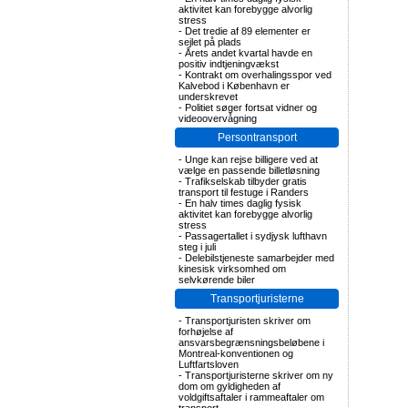
aktivitet kan forebygge alvorlig
stress
-
Det tredie af 89 elementer er
sejlet på plads
-
Årets andet kvartal havde en
positiv indtjeningvækst
-
Kontrakt om overhalingsspor ved
Kalvebod i København er
underskrevet
-
Politiet søger fortsat vidner og
videoovervågning
Persontransport
-
Unge kan rejse billigere ved at
vælge en passende billetløsning
-
Trafikselskab tilbyder gratis
transport til festuge i Randers
-
En halv times daglig fysisk
aktivitet kan forebygge alvorlig
stress
-
Passagertallet i sydjysk lufthavn
steg i juli
-
Delebilstjeneste samarbejder med
kinesisk virksomhed om
selvkørende biler
Transportjuristerne
-
Transportjuristen skriver om
forhøjelse af
ansvarsbegrænsningsbeløbene i
Montreal-konventionen og
Luftfartsloven
-
Transportjuristerne skriver om ny
dom om gyldigheden af
voldgiftsaftaler i rammeaftaler om