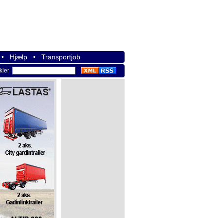
•
Hjælp
•
Transportjob
ikler