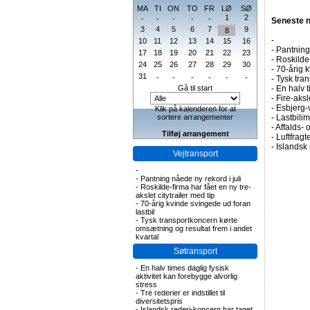
MA
TI
ON
TO
FR
LØ
SØ
1
2
-
-
-
-
-
Seneste 
3
4
5
6
7
9
8
-
10
11
12
13
14
15
16
-
Pantning 
17
18
19
20
21
22
23
-
Roskilde-
24
25
26
27
28
29
30
-
70-årig k
31
-
-
-
-
-
-
-
Tysk tran
Gå til start
-
En halv t
-
Fire-aks
-
Esbjerg-
Klik på kalenderen for at
sortere arrangementer
-
Lastbilim
-
Affalds-
Tilføj arrangement
-
Luftfragte
-
Islandsk 
Vejtransport
-
-
Pantning nåede ny rekord i juli
-
Roskilde-firma har fået en ny tre-
akslet citytrailer med tip
-
70-årig kvinde svingede ud foran
lastbil
-
Tysk transportkoncern kørte
omsætning og resultat frem i andet
kvartal
Søtransport
-
En halv times daglig fysisk
aktivitet kan forebygge alvorlig
stress
-
Tre rederier er indstillet til
diversitetspris
-
Islandsk rederi-koncern har taget