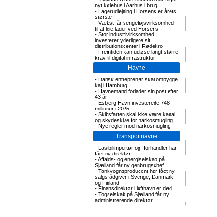
nyt kølehus i Aarhus i brug
-
Lagerudlejning i Horsens er årets
største
-
Vækst får sengetøjsvirksomhed
til at leje lager ved Horsens
-
Stor industrivirksomhed
investerer yderligere sit
distributionscenter i Rødekro
-
Fremtiden kan udløse langt større
krav til digital infrastruktur
Havne
-
Dansk entreprenør skal ombygge
kaj i Hamburg
-
Havnemand forlader sin post efter
43 år
-
Esbjerg Havn investerede 748
millioner i 2025
-
Skibsfarten skal ikke være kanal
og skydeskive for narkosmugling
-
Nye regler mod narkosmugling:
Transportnavne
-
Lastbilimportør og -forhandler har
fået ny direktør
-
Affalds- og energiselskab på
Sjælland får ny genbrugschef
-
Tankvognsproducent har fået ny
salgsrådgiver i Sverige, Danmark
og Finland
-
Finansdirektør i lufthavn er død
-
Togselskab på Sjælland får ny
administrerende direktør