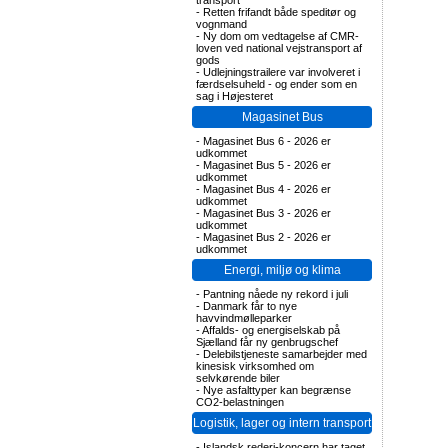
transport
-
Retten frifandt både speditør og
vognmand
-
Ny dom om vedtagelse af CMR-
loven ved national vejstransport af
gods
-
Udlejningstrailere var involveret i
færdselsuheld - og ender som en
sag i Højesteret
Magasinet Bus
-
Magasinet Bus 6 - 2026 er
udkommet
-
Magasinet Bus 5 - 2026 er
udkommet
-
Magasinet Bus 4 - 2026 er
udkommet
-
Magasinet Bus 3 - 2026 er
udkommet
-
Magasinet Bus 2 - 2026 er
udkommet
Energi, miljø og klima
-
Pantning nåede ny rekord i juli
-
Danmark får to nye
havvindmølleparker
-
Affalds- og energiselskab på
Sjælland får ny genbrugschef
-
Delebilstjeneste samarbejder med
kinesisk virksomhed om
selvkørende biler
-
Nye asfalttyper kan begrænse
CO2-belastningen
Logistik, lager og intern transport
-
Islandsk rederi-koncern har taget