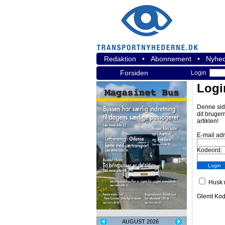
Redaktion
•
Abonnement
•
Nyhed
Forsiden
Login
Logi
Denne sid
dit bruger
artiklen!
E-mail ad
Kodeord:
Husk m
Glemt Ko
AUGUST 2026