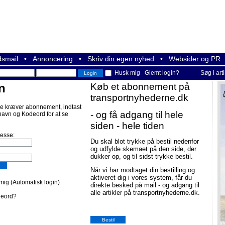
smail
•
Annoncering
•
Skriv din egen nyhed
•
Websider og PR
Husk mig
Glemt login?
Søg i art
n
Køb et abonnement på
transportnyhederne.dk
e kræver abonnement, indtast
- og få adgang til hele
navn og Kodeord for at se
siden - hele tiden
resse:
Du skal blot trykke på bestil nedenfor
og udfylde skemaet på den side, der
dukker op, og til sidst trykke bestil.
Når vi har modtaget din bestilling og
aktiveret dig i vores system, får du
ig (Automatisk login)
direkte besked på mail - og adgang til
alle artikler på transportnyhederne.dk.
deord?