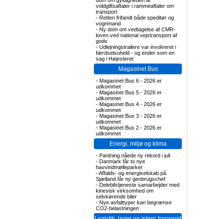
dom om gyldigheden af
voldgiftsaftaler i rammeaftaler om
transport
-
Retten frifandt både speditør og
vognmand
-
Ny dom om vedtagelse af CMR-
loven ved national vejstransport af
gods
-
Udlejningstrailere var involveret i
færdselsuheld - og ender som en
sag i Højesteret
Magasinet Bus
-
Magasinet Bus 6 - 2026 er
udkommet
-
Magasinet Bus 5 - 2026 er
udkommet
-
Magasinet Bus 4 - 2026 er
udkommet
-
Magasinet Bus 3 - 2026 er
udkommet
-
Magasinet Bus 2 - 2026 er
udkommet
Energi, miljø og klima
-
Pantning nåede ny rekord i juli
-
Danmark får to nye
havvindmølleparker
-
Affalds- og energiselskab på
Sjælland får ny genbrugschef
-
Delebilstjeneste samarbejder med
kinesisk virksomhed om
selvkørende biler
-
Nye asfalttyper kan begrænse
CO2-belastningen
Logistik, lager og intern transport