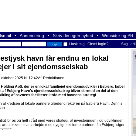
smail
•
Annoncering
•
Skriv din egen nyhed
•
Websider og PR
Husk mig
Glemt login?
Søg i art
estjysk havn får endnu en lokal
jer i sit ejendomsselskab
 oktober 2025 kl: 12:42
Af:
Redaktionen
 Holding ApS, der er en lokal familiejet ejendomsudvikler i Esbjerg, køber
t af Esbjerg Havn's ejendomsselskab og bliver dermed en del af den
ikling af havnens faciliteter i tråd med havnens strategi
 af kredsen af lokale partnere glæder direktøren på Esbjerg Havn, Dennis
sen.
gtigt for os og helt i tråd med vores strategi, at investeringen i og udviklingen
 arealer sker i samarbejde med dygtige eksterne partnere fra Esbjerg, siger
tsætter: