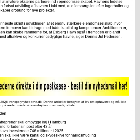
m at invitere eksterne partnere ind i ejendomsselskabet. Havnens ledelse
en fortsat udvikling af havnen i takt med, at efterspørgslen efter lagerhaller og
r skaber grobund for nye projekter.
er næste skridt i udviklingen af et endnu stærkere ejendomsselskab, hvor
nere fremover kan bidrage med både kapital og kompetencer. Ambitionen er,
en kan skabe rammerne for, at Esbjerg Havn også i fremtiden er blandt
est attraktive og konkurrencedygtige havne, siger Dennis Jul Pedersen.
 2026 transportnyhederne.dk. Denne artikel er beskyttet af lov om ophavsret og må ikke
ler på anden måde videreudnyttes uden særlig aftale.
iden
treprenør skal ombygge kaj i Hamburg
d forlader sin post efter 43 år
Havn investerede 748 millioner i 2025
ten skal ikke være kanal og skydeskive for narkosmugling
er mod narkosmugling: