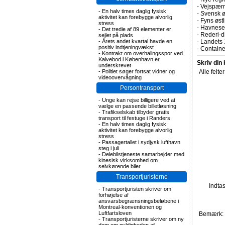
-
Vejspærr
-
En halv times daglig fysisk
-
Svensk ø
aktivitet kan forebygge alvorlig
-
Fyns øst
stress
-
Havnesel
-
Det tredie af 89 elementer er
-
Rederi-di
sejlet på plads
-
Årets andet kvartal havde en
-
Landets 
positiv indtjeningvækst
-
Containe
-
Kontrakt om overhalingsspor ved
Kalvebod i København er
Skriv din
underskrevet
-
Politiet søger fortsat vidner og
Alle felte
videoovervågning
Persontransport
-
Unge kan rejse billigere ved at
vælge en passende billetløsning
-
Trafikselskab tilbyder gratis
transport til festuge i Randers
-
En halv times daglig fysisk
aktivitet kan forebygge alvorlig
stress
-
Passagertallet i sydjysk lufthavn
steg i juli
-
Delebilstjeneste samarbejder med
kinesisk virksomhed om
selvkørende biler
Transportjuristerne
Indta
-
Transportjuristen skriver om
forhøjelse af
ansvarsbegrænsningsbeløbene i
Montreal-konventionen og
Luftfartsloven
Bemærk: F
-
Transportjuristerne skriver om ny