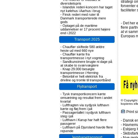
strategi o
diversitetspris
forventer 
-
Islandsk rederi-koncern har taget
facilitete
nyt kølehus i Aarhus i brug
-
Finsk rederi med ruter til
Danmark transporterede mere
gods
- Det her 
-
Optaget på de maritime
flere part
uddannelser er 17 procent højere
at vi samm
end i 2022
Europas m
Transport 2025
-
Chauffør skiftede 580 ældre
heste ud med 660 nye
-
Chauffør kørte fra
transportmesse i nyt vogntog
-
Sandkunstnere brugte ni dage på
at skabe to sværvægtere
-
Knap 29.000 besøgte
transportmesse i Herning
-
Betonbil er helt elektrisk fra
drivline og tromle til transportbånd
Flytransport
-
Tysk transportkoncern kørte
omsætning og resultat frem i andet
© Copyright
kvartal
kopieres el
-
Luftfragten via sydjysk lufthavn
kørte og fløj frem i juli
Print s
-
Passagertallet i sydjysk lufthavn
steg i juli
-
Lufthavn i Karup har haft flere
-
Dansk en
passgerer
-
Havneman
-
Lufthavn på Djursland havde flere
-
Esbjerg 
rejsende
-
Skibsfar
Jernbanetransport
-
Nye regl