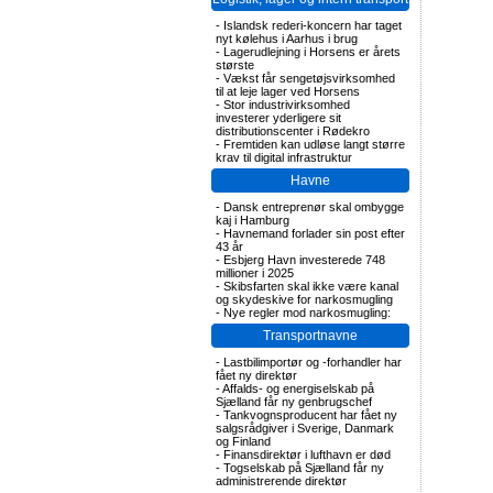
-
Islandsk rederi-koncern har taget
nyt kølehus i Aarhus i brug
-
Lagerudlejning i Horsens er årets
største
-
Vækst får sengetøjsvirksomhed
til at leje lager ved Horsens
-
Stor industrivirksomhed
investerer yderligere sit
distributionscenter i Rødekro
-
Fremtiden kan udløse langt større
krav til digital infrastruktur
Havne
-
Dansk entreprenør skal ombygge
kaj i Hamburg
-
Havnemand forlader sin post efter
43 år
-
Esbjerg Havn investerede 748
millioner i 2025
-
Skibsfarten skal ikke være kanal
og skydeskive for narkosmugling
-
Nye regler mod narkosmugling:
Transportnavne
-
Lastbilimportør og -forhandler har
fået ny direktør
-
Affalds- og energiselskab på
Sjælland får ny genbrugschef
-
Tankvognsproducent har fået ny
salgsrådgiver i Sverige, Danmark
og Finland
-
Finansdirektør i lufthavn er død
-
Togselskab på Sjælland får ny
administrerende direktør