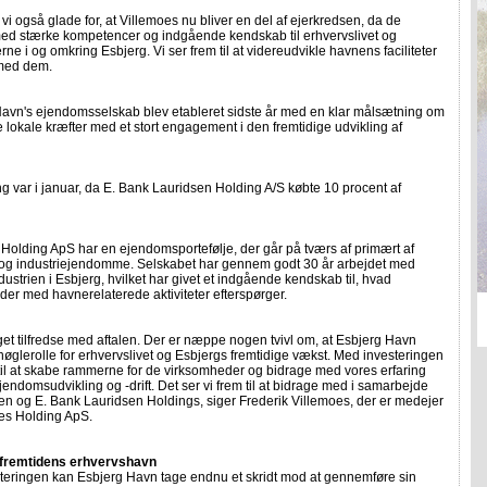
r vi også glade for, at Villemoes nu bliver en del af ejerkredsen, da de
d stærke kompetencer og indgående kendskab til erhvervslivet og
ne i og omkring Esbjerg. Vi ser frem til at videreudvikle havnens faciliteter
ed dem.
avn's ejendomsselskab blev etableret sidste år med en klar målsætning om
ke lokale kræfter med et stort engagement i den fremtidige udvikling af
g var i januar, da E. Bank Lauridsen Holding A/S købte 10 procent af
Holding ApS har en ejendomsportefølje, der går på tværs af primært af
 og industriejendomme. Selskabet har gennem godt 30 år arbejdet med
dustrien i Esbjerg, hvilket har givet et indgående kendskab til, hvad
er med havnerelaterede aktiviteter efterspørger.
get tilfredse med aftalen. Der er næppe nogen tvivl om, at Esbjerg Havn
 nøglerolle for erhvervslivet og Esbjergs fremtidige vækst. Med investeringen
til at skabe rammerne for de virksomheder og bidrage med vores erfaring
jendomsudvikling og -drift. Det ser vi frem til at bidrage med i samarbejde
n og E. Bank Lauridsen Holdings, siger Frederik Villemoes, der er medejer
oes Holding ApS.
 fremtidens erhvervshavn
teringen kan Esbjerg Havn tage endnu et skridt mod at gennemføre sin