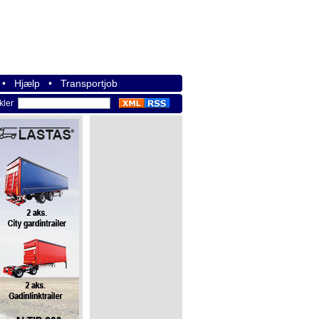
•
Hjælp
•
Transportjob
ikler