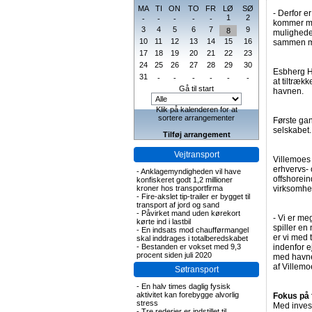
MA
TI
ON
TO
FR
LØ
SØ
- Derfor e
1
2
-
-
-
-
-
kommer me
3
4
5
6
7
9
8
muligheder
10
11
12
13
14
15
16
sammen m
17
18
19
20
21
22
23
24
25
26
27
28
29
30
Esbherg H
31
-
-
-
-
-
-
at tiltræk
Gå til start
havnen.
Klik på kalenderen for at
sortere arrangementer
Første gan
selskabet.
Tilføj arrangement
Vejtransport
Villemoes 
erhvervs-
-
Anklagemyndigheden vil have
offshorein
konfiskeret godt 1,2 millioner
kroner hos transportfirma
virksomhed
-
Fire-akslet tip-trailer er bygget til
transport af jord og sand
-
Påvirket mand uden kørekort
- Vi er me
kørte ind i lastbil
spiller en
-
En indsats mod chaufførmangel
er vi med 
skal inddrages i totalberedskabet
-
Bestanden er vokset med 9,3
indenfor e
procent siden juli 2020
med havne
af Villem
Søtransport
-
En halv times daglig fysisk
aktivitet kan forebygge alvorlig
Fokus på
stress
Med inves
-
Tre rederier er indstillet til