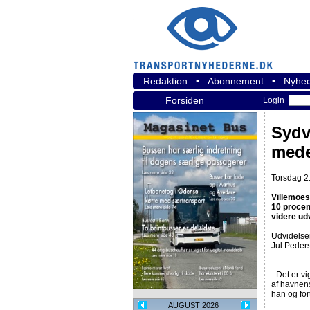
Redaktion
•
Abonnement
•
Nyhed
Forsiden
Login
Sydv
mede
Torsdag 2.
Villemoes
10 procen
videre udv
Udvidelsen
Jul Peder
- Det er vi
af havnens
han og for
AUGUST 2026