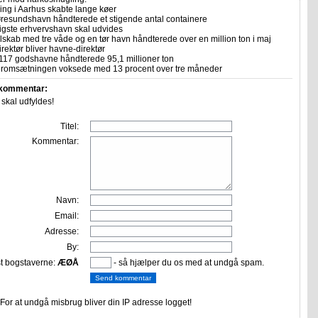
ing i Aarhus skabte lange køer
resundshavn håndterede et stigende antal containere
ligste erhvervshavn skal udvides
skab med tre våde og en tør havn håndterede over en million ton i maj
rektør bliver havne-direktør
117 godshavne håndterede 95,1 millioner ton
romsætningen voksede med 13 procent over tre måneder
 kommentar:
r skal udfyldes!
Titel:
Kommentar:
Navn:
Email:
Adresse:
By:
st bogstaverne:
ÆØÅ
- så hjælper du os med at undgå spam.
or at undgå misbrug bliver din IP adresse logget!