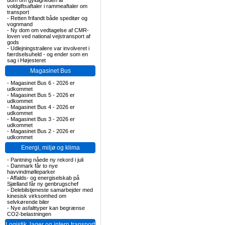
dom om gyldigheden af
voldgiftsaftaler i rammeaftaler om
transport
-
Retten frifandt både speditør og
vognmand
-
Ny dom om vedtagelse af CMR-
loven ved national vejstransport af
gods
-
Udlejningstrailere var involveret i
færdselsuheld - og ender som en
sag i Højesteret
Magasinet Bus
-
Magasinet Bus 6 - 2026 er
udkommet
-
Magasinet Bus 5 - 2026 er
udkommet
-
Magasinet Bus 4 - 2026 er
udkommet
-
Magasinet Bus 3 - 2026 er
udkommet
-
Magasinet Bus 2 - 2026 er
udkommet
Energi, miljø og klima
-
Pantning nåede ny rekord i juli
-
Danmark får to nye
havvindmølleparker
-
Affalds- og energiselskab på
Sjælland får ny genbrugschef
-
Delebilstjeneste samarbejder med
kinesisk virksomhed om
selvkørende biler
-
Nye asfalttyper kan begrænse
CO2-belastningen
Logistik, lager og intern transport