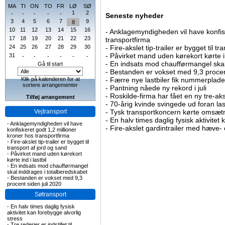
MA
TI
ON
TO
FR
LØ
SØ
1
2
-
-
-
-
-
Seneste nyheder
3
4
5
6
7
9
8
10
11
12
13
14
15
16
-
Anklagemyndigheden vil have konfisk
17
18
19
20
21
22
23
transportfirma
24
25
26
27
28
29
30
-
Fire-akslet tip-trailer er bygget til t
-
Påvirket mand uden kørekort kørte in
31
-
-
-
-
-
-
-
En indsats mod chaufførmangel skal
Gå til start
-
Bestanden er vokset med 9,3 procent
Klik på kalenderen for at
-
Færre nye lastbiler fik nummerplader 
sortere arrangementer
-
Pantning nåede ny rekord i juli
-
Roskilde-firma har fået en ny tre-aksl
Tilføj arrangement
-
70-årig kvinde svingede ud foran las
Vejtransport
-
Tysk transportkoncern kørte omsætni
-
En halv times daglig fysisk aktivitet
-
Anklagemyndigheden vil have
-
Fire-akslet gardintrailer med hæve-
konfiskeret godt 1,2 millioner
kroner hos transportfirma
-
Fire-akslet tip-trailer er bygget til
transport af jord og sand
-
Påvirket mand uden kørekort
kørte ind i lastbil
-
En indsats mod chaufførmangel
skal inddrages i totalberedskabet
-
Bestanden er vokset med 9,3
procent siden juli 2020
Søtransport
-
En halv times daglig fysisk
aktivitet kan forebygge alvorlig
stress
-
Tre rederier er indstillet til