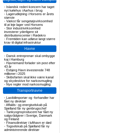
-
Islandsk rederi-koncern har taget
nyt kølehus i Aarhus i brug
-
Lagerudlejning i Horsens er årets
største
-
Vækst får sengetøjsvirksomhed
til at leje lager ved Horsens
-
Stor industrivirksomhed
investerer yderligere sit
distributionscenter i Rødekro
-
Fremtiden kan udløse langt større
krav til digital infrastruktur
Havne
-
Dansk entreprenør skal ombygge
kaj i Hamburg
-
Havnemand forlader sin post efter
43 år
-
Esbjerg Havn investerede 748
millioner i 2025
-
Skibsfarten skal ikke være kanal
og skydeskive for narkosmugling
-
Nye regler mod narkosmugling:
Transportnavne
-
Lastbilimportør og -forhandler har
fået ny direktør
-
Affalds- og energiselskab på
Sjælland får ny genbrugschef
-
Tankvognsproducent har fået ny
salgsrådgiver i Sverige, Danmark
og Finland
-
Finansdirektør i lufthavn er død
-
Togselskab på Sjælland får ny
administrerende direktør