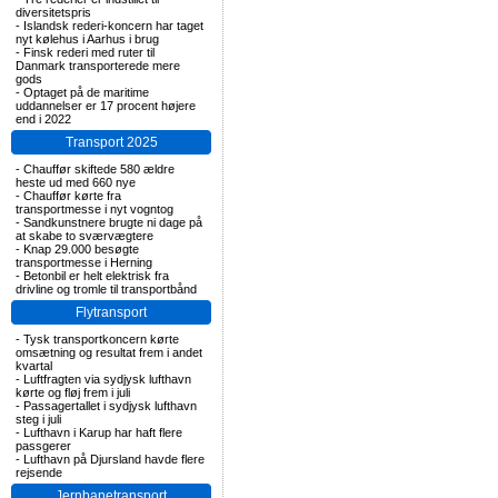
diversitetspris
-
Islandsk rederi-koncern har taget
nyt kølehus i Aarhus i brug
-
Finsk rederi med ruter til
Danmark transporterede mere
gods
-
Optaget på de maritime
uddannelser er 17 procent højere
end i 2022
Transport 2025
-
Chauffør skiftede 580 ældre
heste ud med 660 nye
-
Chauffør kørte fra
transportmesse i nyt vogntog
-
Sandkunstnere brugte ni dage på
at skabe to sværvægtere
-
Knap 29.000 besøgte
transportmesse i Herning
-
Betonbil er helt elektrisk fra
drivline og tromle til transportbånd
Flytransport
-
Tysk transportkoncern kørte
omsætning og resultat frem i andet
kvartal
-
Luftfragten via sydjysk lufthavn
kørte og fløj frem i juli
-
Passagertallet i sydjysk lufthavn
steg i juli
-
Lufthavn i Karup har haft flere
passgerer
-
Lufthavn på Djursland havde flere
rejsende
Jernbanetransport