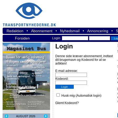
Redaktion
•
Abonnement
•
Nyhedsmail
•
Annoncering
•
S
Forsiden
Login
Login
Denne side kræver abonnement, indtast
dit brugernavn og Kodeord for at se
artiklen!
E-mail adresse:
Kodeord:
Husk mig (Automatisk login)
Glemt Kodeord?
AUGUST 2026