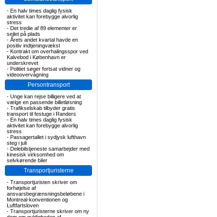
-
En halv times daglig fysisk
aktivitet kan forebygge alvorlig
stress
-
Det tredie af 89 elementer er
sejlet på plads
-
Årets andet kvartal havde en
positiv indtjeningvækst
-
Kontrakt om overhalingsspor ved
Kalvebod i København er
underskrevet
-
Politiet søger fortsat vidner og
videoovervågning
Persontransport
-
Unge kan rejse billigere ved at
vælge en passende billetløsning
-
Trafikselskab tilbyder gratis
transport til festuge i Randers
-
En halv times daglig fysisk
aktivitet kan forebygge alvorlig
stress
-
Passagertallet i sydjysk lufthavn
steg i juli
-
Delebilstjeneste samarbejder med
kinesisk virksomhed om
selvkørende biler
Transportjuristerne
-
Transportjuristen skriver om
forhøjelse af
ansvarsbegrænsningsbeløbene i
Montreal-konventionen og
Luftfartsloven
-
Transportjuristerne skriver om ny