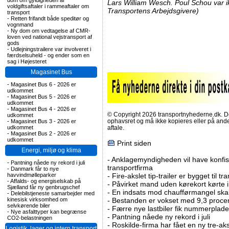
dom om gyldigheden af
Lars William Wesch. Poul Schou var ik
voldgiftsaftaler i rammeaftaler om
Transportens Arbejdsgivere)
transport
-
Retten frifandt både speditør og
vognmand
-
Ny dom om vedtagelse af CMR-
loven ved national vejstransport af
gods
-
Udlejningstrailere var involveret i
færdselsuheld - og ender som en
sag i Højesteret
Magasinet Bus
-
Magasinet Bus 6 - 2026 er
udkommet
-
Magasinet Bus 5 - 2026 er
udkommet
-
Magasinet Bus 4 - 2026 er
© Copyright 2026 transportnyhederne.dk. Den
udkommet
ophavsret og må ikke kopieres eller på an
-
Magasinet Bus 3 - 2026 er
udkommet
aftale.
-
Magasinet Bus 2 - 2026 er
udkommet
Print siden
Energi, miljø og klima
-
Anklagemyndigheden vil have konfisk
-
Pantning nåede ny rekord i juli
transportfirma
-
Danmark får to nye
havvindmølleparker
-
Fire-akslet tip-trailer er bygget til t
-
Affalds- og energiselskab på
-
Påvirket mand uden kørekort kørte in
Sjælland får ny genbrugschef
-
En indsats mod chaufførmangel skal
-
Delebilstjeneste samarbejder med
kinesisk virksomhed om
-
Bestanden er vokset med 9,3 procent
selvkørende biler
-
Færre nye lastbiler fik nummerplader 
-
Nye asfalttyper kan begrænse
-
Pantning nåede ny rekord i juli
CO2-belastningen
-
Roskilde-firma har fået en ny tre-aksl
Logistik, lager og intern transport