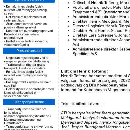
Driftschef Henrik Tofteng, Mar
-
En halv times daglig fysisk
Public affairs director, Peter 
aktivitet kan forebygge alvorlig
Fragtmænd A/S, (næstformand
stress
Administrerende direktør Marc 
-
Det tredie af 89 elementer er
sejlet på plads
Direktør Henrik Meldgaard, Me
-
Årets andet kvartal havde en
Director Logistics Henrik Rin
positiv indtjeningvækst
Direktør Poul Henrik Schou, Po
-
Kontrakt om overhalingsspor ved
Kalvebod i København er
Direktør Lars Sørensen, Johs.
underskrevet
Administrerende direktør Jesp
-
Politiet søger fortsat vidner og
A/S
videoovervågning
Administrerende direktør Jes
Persontransport
Spedition A/S
-
Unge kan rejse billigere ved at
vælge en passende billetløsning
-
Trafikselskab tilbyder gratis
transport til festuge i Randers
Lidt om Henrik Tofteng:
-
En halv times daglig fysisk
aktivitet kan forebygge alvorlig
Henrik Tofteng har været medlem af A
stress
valgt som formand første gang i 202
-
Passagertallet i sydjysk lufthavn
godsudvalg og DI’s hovedbestyrelse, 
steg i juli
-
Delebilstjeneste samarbejder med
formand for Københavns Vognmandsla
kinesisk virksomhed om
selvkørende biler
Transportjuristerne
Tekst til billedet øverst:
-
Transportjuristen skriver om
ATL’s bestyrelse efter årets generalfo
forhøjelse af
ansvarsbegrænsningsbeløbene i
Meldgaard, bestyrelsesformand Henri
Montreal-konventionen og
Bjerregaard Jepsen, Henrik Ringskær
Luftfartsloven
Jeel, Jesper Bundgaard Madsen, Lars
-
Transportjuristerne skriver om ny