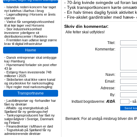
-
70-årig kvinde svingede ud foran las
-
Tysk transportkoncern kørte omsætni
-
Islandsk rederi-koncern har taget
nyt kølehus i Aarhus i brug
-
En halv times daglig fysisk aktivitet
-
Lagerudlejning i Horsens er årets
-
Fire-akslet gardintrailer med hæve-
største
-
Vækst får sengetøjsvirksomhed
til at leje lager ved Horsens
Skriv din kommentar:
-
Stor industrivirksomhed
Alle felter skal udfyldes!
investerer yderligere sit
distributionscenter i Rødekro
-
Fremtiden kan udløse langt større
Titel:
krav til digital infrastruktur
Kommentar:
Havne
-
Dansk entreprenør skal ombygge
kaj i Hamburg
-
Havnemand forlader sin post efter
43 år
-
Esbjerg Havn investerede 748
Navn:
millioner i 2025
-
Skibsfarten skal ikke være kanal
Email:
og skydeskive for narkosmugling
-
Nye regler mod narkosmugling:
Adresse:
Transportnavne
By:
-
Lastbilimportør og -forhandler har
Indtast bogstaverne:
ÆØÅ
- så
fået ny direktør
-
Affalds- og energiselskab på
Sjælland får ny genbrugschef
-
Tankvognsproducent har fået ny
Bemærk: For at undgå misbrug bliver din IP
salgsrådgiver i Sverige, Danmark
og Finland
-
Finansdirektør i lufthavn er død
-
Togselskab på Sjælland får ny
administrerende direktør