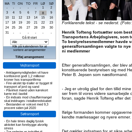
MA
TI
ON
TO
FR
LØ
SØ
1
2
-
-
-
-
-
3
4
5
6
7
9
8
10
11
12
13
14
15
16
Forklarende tekst - se nederst. (Foto
17
18
19
20
21
22
23
24
25
26
27
28
29
30
Henrik Tofteng fortsætter som bes
31
-
-
-
-
-
-
Transportens Arbejdsgivere, som t
Gå til start
To bestyrelsesmedlemmer havde val
generalforsamlingen valgte to nye t
Klik på kalenderen for at
sortere arrangementer
ni medlemmer
Tilføj arrangement
Efter generalforsamlingen, der blev a
Vejtransport
konstituerede bestyrelsen sig med H
-
Anklagemyndigheden vil have
Peter B. Jepsen som næstformand.
konfiskeret godt 1,2 millioner
kroner hos transportfirma
-
Fire-akslet tip-trailer er bygget til
transport af jord og sand
- Jeg er utrolig glad for den tillid min
-
Påvirket mand uden kørekort
ser frem til vores videre samarbejde 
kørte ind i lastbil
-
En indsats mod chaufførmangel
foran, sagde Henrik Tofteng efter det
skal inddrages i totalberedskabet
-
Bestanden er vokset med 9,3
procent siden juli 2020
Ifølge formanden kommer opgaverne i 
Søtransport
kendte mærkesager og nyere emner.
-
En halv times daglig fysisk
aktivitet kan forebygge alvorlig
stress
Det gælder indsatsen for at sikre arb
-
Tre rederier er indstillet til