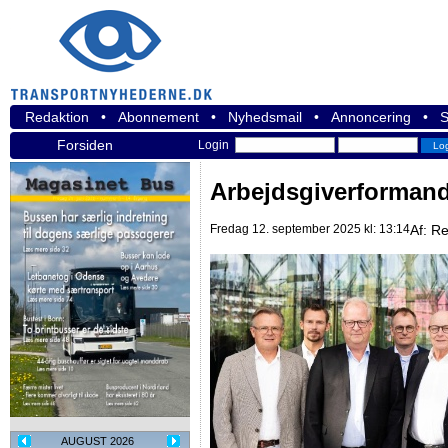
Redaktion
•
Abonnement
•
Nyhedsmail
•
Annoncering
•
S
Forsiden
Login
Arbejdsgiverformand
Fredag 12. september 2025 kl: 13:14
Af:
Re
AUGUST 2026