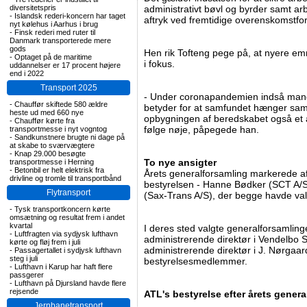
diversitetspris
administrativt bøvl og byrder samt ar
-
Islandsk rederi-koncern har taget
aftryk ved fremtidige overenskomstfor
nyt kølehus i Aarhus i brug
-
Finsk rederi med ruter til
Danmark transporterede mere
gods
Hen rik Tofteng pege på, at nyere e
-
Optaget på de maritime
i fokus.
uddannelser er 17 procent højere
end i 2022
Transport 2025
- Under coronapandemien indså mang
-
Chauffør skiftede 580 ældre
betyder for at samfundet hænger samm
heste ud med 660 nye
opbygningen af beredskabet også et af
-
Chauffør kørte fra
følge nøje, påpegede han.
transportmesse i nyt vogntog
-
Sandkunstnere brugte ni dage på
at skabe to sværvægtere
-
Knap 29.000 besøgte
To nye ansigter
transportmesse i Herning
-
Betonbil er helt elektrisk fra
Årets generalforsamling markerede 
drivline og tromle til transportbånd
bestyrelsen - Hanne Bødker (SCT A/
Flytransport
(Sax-Trans A/S), der begge havde valg
-
Tysk transportkoncern kørte
omsætning og resultat frem i andet
kvartal
I deres sted valgte generalforsamli
-
Luftfragten via sydjysk lufthavn
administrerende direktør i Vendelbo 
kørte og fløj frem i juli
administrerende direktør i J. Nørgaa
-
Passagertallet i sydjysk lufthavn
steg i juli
bestyrelsesmedlemmer.
-
Lufthavn i Karup har haft flere
passgerer
-
Lufthavn på Djursland havde flere
rejsende
ATL's bestyrelse efter årets genera
Jernbanetransport