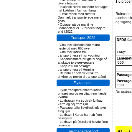
1,0 procen
diversitetspris
-
Islandsk rederi-koncern har taget
nyt kølehus i Aarhus i brug
Ruteændri
-
Finsk rederi med ruter til
Danmark transporterede mere
oktober si
gods
og tilgang
-
Optaget på de maritime
uddannelser er 17 procent højere
end i 2022
Transport 2025
DFDS fæ
-
Chauffør skiftede 580 ældre
heste ud med 660 nye
-
Chauffør kørte fra
Fragt
transportmesse i nyt vogntog
Lanemete
-
Sandkunstnere brugte ni dage på
'000
at skabe to sværvægtere
-
Knap 29.000 besøgte
transportmesse i Herning
-
Betonbil er helt elektrisk fra
Passage
drivline og tromle til transportbånd
Passager
Flytransport
'000
-
Tysk transportkoncern kørte
De anførte
omsætning og resultat frem i andet
kvartal
-
Luftfragten via sydjysk lufthavn
kørte og fløj frem i juli
-
Passagertallet i sydjysk lufthavn
steg i juli
-
Lufthavn i Karup har haft flere
passgerer
-
Lufthavn på Djursland havde flere
rejsende
Jernbanetransport