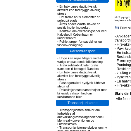
-
En halv times daglig fysisk
aktivitet kan forebygge alvorlig
stress
-
Det tredie af 89 elementer er
© Copyright
sejlet på plads
kopieres el
-
Årets andet kvartal havde en
positiv indtjeningvækst
Print s
-
Kontrakt om overhalingsspor ved
Kalvebod i København er
-
Anklagem
underskrevet
transportf
-
Politiet søger fortsat vidner og
-
Fire-aksl
videoovervågning
-
Påvirket 
Persontransport
-
En indsa
-
Bestande
-
Unge kan rejse billigere ved at
-
Færre nye
vælge en passende billetløsning
-
Pantning 
-
Trafikselskab tilbyder gratis
transport til festuge i Randers
-
Roskilde-
-
En halv times daglig fysisk
-
70-årig k
aktivitet kan forebygge alvorlig
-
Tysk tran
stress
-
En halv t
-
Passagertallet i sydjysk lufthavn
-
Fire-aks
steg i juli
-
Delebilstjeneste samarbejder med
kinesisk virksomhed om
Skriv din
selvkørende biler
Alle felte
Transportjuristerne
-
Transportjuristen skriver om
forhøjelse af
ansvarsbegrænsningsbeløbene i
Montreal-konventionen og
Luftfartsloven
-
Transportjuristerne skriver om ny