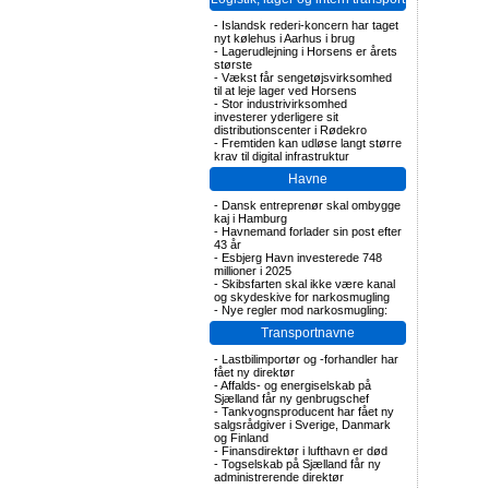
-
Islandsk rederi-koncern har taget
nyt kølehus i Aarhus i brug
-
Lagerudlejning i Horsens er årets
største
-
Vækst får sengetøjsvirksomhed
til at leje lager ved Horsens
-
Stor industrivirksomhed
investerer yderligere sit
distributionscenter i Rødekro
-
Fremtiden kan udløse langt større
krav til digital infrastruktur
Havne
-
Dansk entreprenør skal ombygge
kaj i Hamburg
-
Havnemand forlader sin post efter
43 år
-
Esbjerg Havn investerede 748
millioner i 2025
-
Skibsfarten skal ikke være kanal
og skydeskive for narkosmugling
-
Nye regler mod narkosmugling:
Transportnavne
-
Lastbilimportør og -forhandler har
fået ny direktør
-
Affalds- og energiselskab på
Sjælland får ny genbrugschef
-
Tankvognsproducent har fået ny
salgsrådgiver i Sverige, Danmark
og Finland
-
Finansdirektør i lufthavn er død
-
Togselskab på Sjælland får ny
administrerende direktør