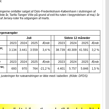
t.
ngerne omfatter salget af Oslo-Frederikshavn-København i slutningen af
dste år, Tarifa-Tanger Ville på grund af exit fra ruten i begyndelsen af maj i år
 af Jersey-ruter fra udgangen af marts.
rgemængder
Juli
Sidste 12 måneder
2023
2024
2025
Ændr.
2023
2024
2025
Ændr.
r,
3.134
3.441
3.559
3,4 %
38.739
40.309
41.591
3,2 %
r
2023
2024
2025
Ændr.
2023
2024
2025
Ændr.
er,
693
970
764
-21,2 %
4.401
5.757
5.846
1,5 %
 justeringer for ruteændringer er ikke med i tabellen. (Kilde: DFDS)