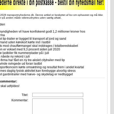
 2026 transportnyhederne.dk. Denne artikel er beskyttet af lov om ophavsret og må ikke
ler på anden måde videreudnyttes uden særlig aftale.
iden
yndigheden vil have konfiskeret godt 1,2 millioner kroner hos
irma
et tip-trailer er bygget til transport af jord og sand
mand uden kørekort kørte ind i lastbil
ts mod chaufførmangel skal inddrages i totalberedskabet
n er vokset med 9,3 procent siden juli 2020
 lastbiler fik nummerplader på i juli
nåede ny rekord i juli
firma har fået en ny tre-akslet citytrailer med tip
vinde svingede ud foran lastbil
sportkoncern kørte omsætning og resultat frem i andet kvartal
imes daglig fysisk aktivitet kan forebygge alvorlig stress
let gardintrailer med hæve- og skydetag er nedbygget
 kommentar:
r skal udfyldes!
Titel:
Kommentar: