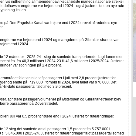
 en vis indhentning af mængder påvirket af sidste måneds nationale strejke i
Middelhavsmængderne var højere end i 2024 - også justeret for den nye rute
pten og Italien.
 på Den Engelske Kanal var højere end i 2024 drevet af rederiets nye
er.
ngderne var højere end i 2024 og mængderne på Gibraltar-strædet var
højere end i 2024.
ste 12 måneder - 2025-24 - steg de samlede transporterede fragt-lanemeter
ocent fra fra 40,3 millioner i 2024-23 til 41,6 millioner i 2025/2024. Justeret
dringer var stigningen på 2,4 procent.
rområdet faldt antallet af passagerer i juli med 2,8 procent justeret for
ger og endte på 719.000 i forhold til 2024, hvor tallet var 970.000. Det
år-til-dato passagertal faldt med 3,9 procent.
ser, at højere passagervolumener på Østersøen og Gibraltar-strædet blev
f færre passagerer på Doverstrædet.
 biler i juli var 0,5 procent højere end i 2024 justeret for ruteændringer.
te 12 steg det samlede antal passagerer 1,5 procent fra 5.757.000 i
til 5.846.000 i 2025-24. Justeret for ruteændringer faldt passagertallet med