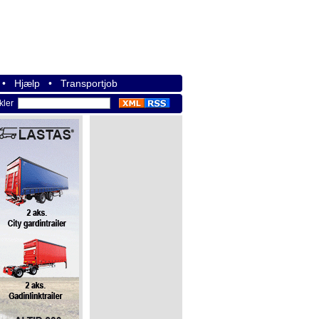
•
Hjælp
•
Transportjob
ikler