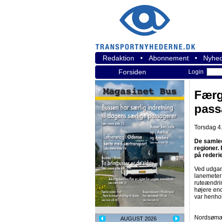
Redaktion
•
Abonnement
•
Nyhed
Forsiden
Login
Færg
passa
Torsdag 4
De samled
regioner.
på rederi
Ved udgan
lanemeter i
ruteændrin
højere end
var henhol
Nordsømæng
AUGUST 2026