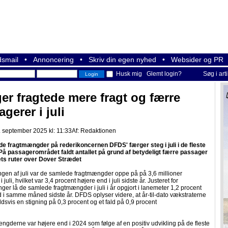
smail
•
Annoncering
•
Skriv din egen nyhed
•
Websider og PR
Husk mig
Glemt login?
Søg i art
er fragtede mere fragt og færre
gerer i juli
. september 2025 kl: 11:33
Af:
Redaktionen
e fragtmængder på rederikoncernen DFDS' færger steg i juli i de fleste
 På passagerområdet faldt antallet på grund af betydeligt færre passager
ets ruter over Dover Strædet
gen af juli var de samlede fragtmængder oppe på på 3,6 millioner
 juli, hvilket var 3,4 procent højere end i juli sidste år. Justeret for
ger lå de samlede fragtmængder i juli i år opgjort i lanemeter 1,2 procent
 i samme måned sidste år. DFDS oplyser videre, at år-til-dato vækstraterne
dsvis en stigning på 0,3 procent og et fald på 0,9 procent
derne var højere end i 2024 som følge af en positiv udvikling på de fleste