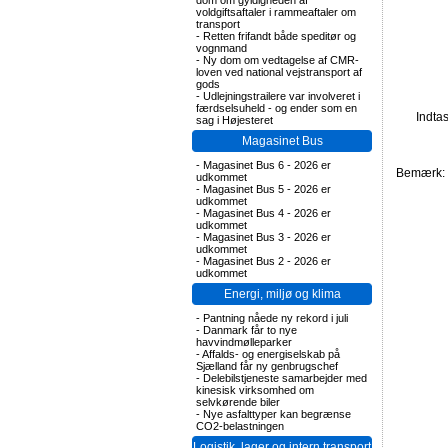
dom om gyldigheden af
voldgiftsaftaler i rammeaftaler om
transport
-
Retten frifandt både speditør og
vognmand
-
Ny dom om vedtagelse af CMR-
loven ved national vejstransport af
gods
-
Udlejningstrailere var involveret i
færdselsuheld - og ender som en
Indta
sag i Højesteret
Magasinet Bus
-
Magasinet Bus 6 - 2026 er
Bemærk: F
udkommet
-
Magasinet Bus 5 - 2026 er
udkommet
-
Magasinet Bus 4 - 2026 er
udkommet
-
Magasinet Bus 3 - 2026 er
udkommet
-
Magasinet Bus 2 - 2026 er
udkommet
Energi, miljø og klima
-
Pantning nåede ny rekord i juli
-
Danmark får to nye
havvindmølleparker
-
Affalds- og energiselskab på
Sjælland får ny genbrugschef
-
Delebilstjeneste samarbejder med
kinesisk virksomhed om
selvkørende biler
-
Nye asfalttyper kan begrænse
CO2-belastningen
Logistik, lager og intern transport