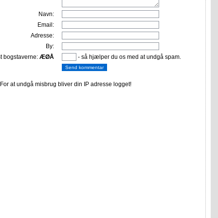
Navn:
Email:
Adresse:
By:
st bogstaverne:
ÆØÅ
- så hjælper du os med at undgå spam.
or at undgå misbrug bliver din IP adresse logget!