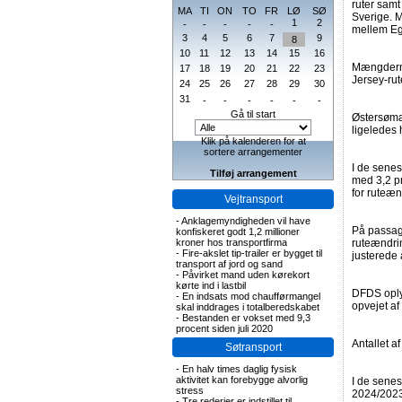
ruter samt
MA
TI
ON
TO
FR
LØ
SØ
Sverige. 
1
2
-
-
-
-
-
mellem Egy
3
4
5
6
7
9
8
10
11
12
13
14
15
16
Mængderne
17
18
19
20
21
22
23
Jersey-rut
24
25
26
27
28
29
30
31
-
-
-
-
-
-
Gå til start
Østersømæ
ligeledes 
Klik på kalenderen for at
sortere arrangementer
I de sene
Tilføj arrangement
med 3,2 pr
for ruteæn
Vejtransport
-
Anklagemyndigheden vil have
På passage
konfiskeret godt 1,2 millioner
kroner hos transportfirma
ruteændrin
-
Fire-akslet tip-trailer er bygget til
justerede 
transport af jord og sand
-
Påvirket mand uden kørekort
kørte ind i lastbil
DFDS oply
-
En indsats mod chaufførmangel
opvejet a
skal inddrages i totalberedskabet
-
Bestanden er vokset med 9,3
procent siden juli 2020
Antallet af
Søtransport
-
En halv times daglig fysisk
aktivitet kan forebygge alvorlig
I de senes
stress
2024/2023 
-
Tre rederier er indstillet til