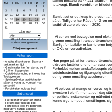
samlet bestand på 44.211 lastbiler - og
MA
TI
ON
TO
FR
LØ
SØ
totalvægt. Blandt varebiler er billede
1
2
-
-
-
-
-
3
4
5
6
7
8
9
10
11
12
13
14
15
16
Samlet set er det knap tre procent af a
17
18
23
19
20
21
22
på el. Tidligere har Rådet for Grøn oms
24
25
26
27
28
29
30
lastbil vil være eldreven i 2030.
31
-
-
-
-
-
-
Gå til start
- Vi ser en reel bevægelse mod elektri
Klik på kalenderen for at
grønne omstilling i transportbranchen
sortere arrangementer
Særligt for lastbiler er barriererne b
er OK’s erhvervsdirektør.
Tilføj arrangement
Vejtransport
Han peger på, at for transportbranche
-
Antallet af konkurser i Danmark
eldrevne lastbiler endnu har svært v
faldt markant i juli
-
Gardintrailer har fast alu-tag og lift
Forholdet mellem anskaffelsespris på l
til 2,5 ton I bagenden
ladeinfrastruktur og tilgængelig offent
-
Opioid-indsmugling er i fokus hos
den grønne omstilling accelererer.
Toldstyrelsen
-
Spirituspåvirket lastbilchauffør
påkørte lyssignal, lygtepæl - og
personbil
- Vi oplever, at mange erhvervs- og 
-
Forsinkelser udløste bod
investere i eldrift, men at de i dag s
Søtransport
er politiske incitamenter og målrette
-
Færgechef forlader sin stilling
kunne øge tempoet i omstillingen, si
-
Forsinkelser udløste bod
-
Flere rejste til og fra Bornholm
med færre hurtige afgange
-
En halv times daglig fysisk