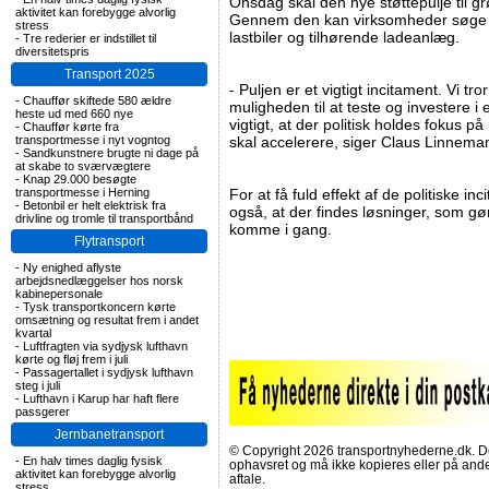
Onsdag skal den nye støttepulje til gr
aktivitet kan forebygge alvorlig
Gennem den kan virksomheder søge støt
stress
lastbiler og tilhørende ladeanlæg.
-
Tre rederier er indstillet til
diversitetspris
Transport 2025
- Puljen er et vigtigt incitament. Vi t
-
Chauffør skiftede 580 ældre
muligheden til at teste og investere i 
heste ud med 660 nye
vigtigt, at der politisk holdes fokus 
-
Chauffør kørte fra
transportmesse i nyt vogntog
skal accelerere, siger Claus Linnema
-
Sandkunstnere brugte ni dage på
at skabe to sværvægtere
-
Knap 29.000 besøgte
transportmesse i Herning
For at få fuld effekt af de politiske i
-
Betonbil er helt elektrisk fra
også, at der findes løsninger, som g
drivline og tromle til transportbånd
komme i gang.
Flytransport
-
Ny enighed aflyste
arbejdsnedlæggelser hos norsk
kabinepersonale
-
Tysk transportkoncern kørte
omsætning og resultat frem i andet
kvartal
-
Luftfragten via sydjysk lufthavn
kørte og fløj frem i juli
-
Passagertallet i sydjysk lufthavn
steg i juli
-
Lufthavn i Karup har haft flere
passgerer
Jernbanetransport
© Copyright 2026 transportnyhederne.dk. Den
-
En halv times daglig fysisk
ophavsret og må ikke kopieres eller på an
aktivitet kan forebygge alvorlig
aftale.
stress