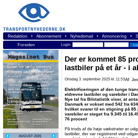
Redaktion
•
Abonnement
•
Nyhedsmail
•
Annoncering
•
S
Forsiden
Login
Der er kommet 85 pro
lastbiler på et år - i a
Onsdag 3. september 2025 kl: 11:53
Af:
Jes
Elektrificeringen af den tunge trans
eldrevne lastbiler og varebiler i D
Nye tal fra Bilstatistik viser, at anta
Danmark er vokset med 542 fra 634 i j
hvilket svarer til en stigning på 85 
varebiler er steget fra 9.345 til 16.
76 procent
På trods af de høje vækstrater er ud
lastbiler, der var registreret ved udg
AUGUST 2026