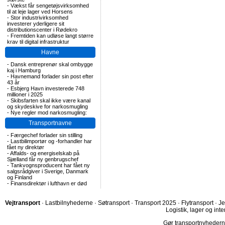
-
Vækst får sengetøjsvirksomhed
til at leje lager ved Horsens
-
Stor industrivirksomhed
investerer yderligere sit
distributionscenter i Rødekro
-
Fremtiden kan udløse langt større
krav til digital infrastruktur
Havne
-
Dansk entreprenør skal ombygge
kaj i Hamburg
-
Havnemand forlader sin post efter
43 år
-
Esbjerg Havn investerede 748
millioner i 2025
-
Skibsfarten skal ikke være kanal
og skydeskive for narkosmugling
-
Nye regler mod narkosmugling:
Transportnavne
-
Færgechef forlader sin stilling
-
Lastbilimportør og -forhandler har
fået ny direktør
-
Affalds- og energiselskab på
Sjælland får ny genbrugschef
-
Tankvognsproducent har fået ny
salgsrådgiver i Sverige, Danmark
og Finland
-
Finansdirektør i lufthavn er død
Vejtransport
·
Lastbilnyhederne
·
Søtransport
·
Transport 2025
·
Flytransport
·
Je
Logistik, lager og inte
Gør transportnyhederne.