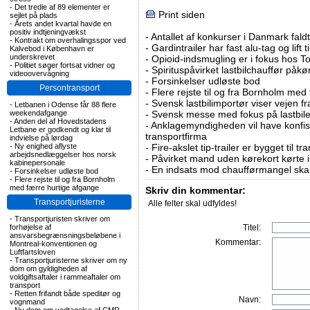
-
Det tredie af 89 elementer er
Print siden
sejlet på plads
-
Årets andet kvartal havde en
positiv indtjeningvækst
-
Antallet af konkurser i Danmark faldt 
-
Kontrakt om overhalingsspor ved
-
Gardintrailer har fast alu-tag og lift 
Kalvebod i København er
underskrevet
-
Opioid-indsmugling er i fokus hos To
-
Politiet søger fortsat vidner og
-
Spirituspåvirket lastbilchauffør påkø
videoovervågning
-
Forsinkelser udløste bod
Persontransport
-
Flere rejste til og fra Bornholm med
-
Svensk lastbilimportør viser vejen fra
-
Letbanen i Odense får 88 flere
weekendafgange
-
Svensk messe med fokus på lastbile
-
Anden del af Hovedstadens
-
Anklagemyndigheden vil have konfisk
Letbane er godkendt og klar til
transportfirma
indvielse på lørdag
-
Ny enighed aflyste
-
Fire-akslet tip-trailer er bygget til t
arbejdsnedlæggelser hos norsk
-
Påvirket mand uden kørekort kørte in
kabinepersonale
-
En indsats mod chaufførmangel skal
-
Forsinkelser udløste bod
-
Flere rejste til og fra Bornholm
med færre hurtige afgange
Skriv din kommentar:
Transportjuristerne
Alle felter skal udfyldes!
-
Transportjuristen skriver om
forhøjelse af
Titel:
ansvarsbegrænsningsbeløbene i
Kommentar:
Montreal-konventionen og
Luftfartsloven
-
Transportjuristerne skriver om ny
dom om gyldigheden af
voldgiftsaftaler i rammeaftaler om
transport
-
Retten frifandt både speditør og
Navn:
vognmand