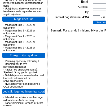
-
Ny dom om vedtagelse af CMR-
Email:
loven ved national vejstransport af
gods
Adresse:
-
Udlejningstrailere var involveret i
færdselsuheld - og ender som en
By:
sag i Højesteret
Indtast bogstaverne:
ÆØÅ
- så
Magasinet Bus
-
Magasinet Bus 6 - 2026 er
udkommet
Bemærk: For at undgå misbrug bliver din IP
-
Magasinet Bus 5 - 2026 er
udkommet
-
Magasinet Bus 4 - 2026 er
udkommet
-
Magasinet Bus 3 - 2026 er
udkommet
-
Magasinet Bus 2 - 2026 er
udkommet
Energi, miljø og klima
-
Pantning nåede ny rekord i juli
-
Danmark får to nye
havvindmølleparker
-
Affalds- og energiselskab på
Sjælland får ny genbrugschef
-
Delebilstjeneste samarbejder med
kinesisk virksomhed om
selvkørende biler
-
Nye asfalttyper kan begrænse
CO2-belastningen
Logistik, lager og intern transport
-
Islandsk rederi-koncern har taget
nyt kølehus i Aarhus i brug
-
Lagerudlejning i Horsens er årets
største