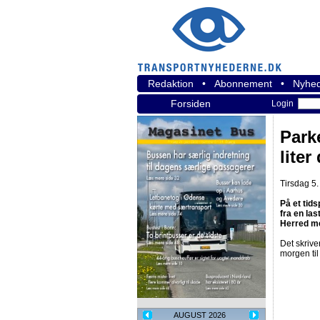
Redaktion
•
Abonnement
•
Nyhed
Forsiden
Login
Parke
liter
Tirsdag 5.
På et tids
fra en la
Herred m
Det skrive
morgen til
AUGUST 2026