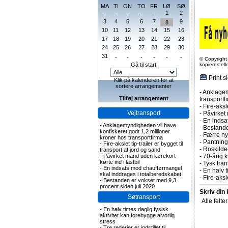
MA
TI
ON
TO
FR
LØ
SØ
1
2
-
-
-
-
-
3
4
5
6
7
9
8
10
11
12
13
14
15
16
17
18
19
20
21
22
23
24
25
26
27
28
29
30
31
-
-
-
-
-
-
© Copyright
Gå til start
kopieres el
Print s
Klik på kalenderen for at
sortere arrangementer
-
Anklagem
Tilføj arrangement
transportf
-
Fire-aksl
Vejtransport
-
Påvirket 
-
En indsa
-
Anklagemyndigheden vil have
-
Bestande
konfiskeret godt 1,2 millioner
-
Færre nye
kroner hos transportfirma
-
Pantning 
-
Fire-akslet tip-trailer er bygget til
-
Roskilde-
transport af jord og sand
-
Påvirket mand uden kørekort
-
70-årig k
kørte ind i lastbil
-
Tysk tran
-
En indsats mod chaufførmangel
-
En halv t
skal inddrages i totalberedskabet
-
Fire-aks
-
Bestanden er vokset med 9,3
procent siden juli 2020
Skriv din
Søtransport
Alle felte
-
En halv times daglig fysisk
aktivitet kan forebygge alvorlig
stress
-
Tre rederier er indstillet til