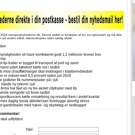
 2026 transportnyhederne.dk. Denne artikel er beskyttet af lov om ophavsret og må ikke
ler på anden måde videreudnyttes uden særlig aftale.
iden
yndigheden vil have konfiskeret godt 1,2 millioner kroner hos
irma
et tip-trailer er bygget til transport af jord og sand
mand uden kørekort kørte ind i lastbil
ts mod chaufførmangel skal inddrages i totalberedskabet
n er vokset med 9,3 procent siden juli 2020
 lastbiler fik nummerplader på i juli
nåede ny rekord i juli
firma har fået en ny tre-akslet citytrailer med tip
vinde svingede ud foran lastbil
sportkoncern kørte omsætning og resultat frem i andet kvartal
imes daglig fysisk aktivitet kan forebygge alvorlig stress
let gardintrailer med hæve- og skydetag er nedbygget
 kommentar:
r skal udfyldes!
Titel: