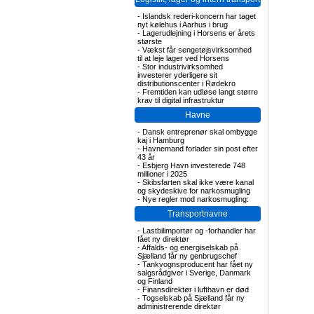
-
Islandsk rederi-koncern har taget
nyt kølehus i Aarhus i brug
-
Lagerudlejning i Horsens er årets
største
-
Vækst får sengetøjsvirksomhed
til at leje lager ved Horsens
-
Stor industrivirksomhed
investerer yderligere sit
distributionscenter i Rødekro
-
Fremtiden kan udløse langt større
krav til digital infrastruktur
Havne
-
Dansk entreprenør skal ombygge
kaj i Hamburg
-
Havnemand forlader sin post efter
43 år
-
Esbjerg Havn investerede 748
millioner i 2025
-
Skibsfarten skal ikke være kanal
og skydeskive for narkosmugling
-
Nye regler mod narkosmugling:
Transportnavne
-
Lastbilimportør og -forhandler har
fået ny direktør
-
Affalds- og energiselskab på
Sjælland får ny genbrugschef
-
Tankvognsproducent har fået ny
salgsrådgiver i Sverige, Danmark
og Finland
-
Finansdirektør i lufthavn er død
-
Togselskab på Sjælland får ny
administrerende direktør