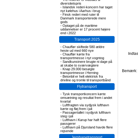
diversitetspris
-
Islandsk rederi-koncern har taget
nyt kølehus i Aarhus i brug
-
Finsk rederi med ruter til
Danmark transporterede mere
gods
-
Optaget på de maritime
uddannelser er 17 procent højere
end i 2022
Transport 2025
-
Chauffør skiftede 580 ældre
heste ud med 660 nye
Indta
-
Chauffør kørte fra
transportmesse i nyt vogntog
-
Sandkunstnere brugte ni dage på
at skabe to sværvægtere
-
Knap 29.000 besøgte
Bemærk: F
transportmesse i Herning
-
Betonbil er helt elektrisk fra
drivline og tromle til transportbånd
Flytransport
-
Tysk transportkoncern kørte
omsætning og resultat frem i andet
kvartal
-
Luftfragten via sydjysk lufthavn
kørte og fløj frem i juli
-
Passagertallet i sydjysk lufthavn
steg i juli
-
Lufthavn i Karup har haft flere
passgerer
-
Lufthavn på Djursland havde flere
rejsende
Jernbanetransport