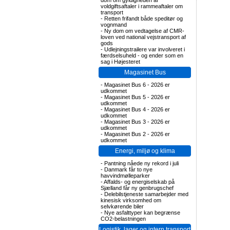
dom om gyldigheden af
voldgiftsaftaler i rammeaftaler om
transport
-
Retten frifandt både speditør og
vognmand
-
Ny dom om vedtagelse af CMR-
loven ved national vejstransport af
gods
-
Udlejningstrailere var involveret i
færdselsuheld - og ender som en
sag i Højesteret
Magasinet Bus
-
Magasinet Bus 6 - 2026 er
udkommet
-
Magasinet Bus 5 - 2026 er
udkommet
-
Magasinet Bus 4 - 2026 er
udkommet
-
Magasinet Bus 3 - 2026 er
udkommet
-
Magasinet Bus 2 - 2026 er
udkommet
Energi, miljø og klima
-
Pantning nåede ny rekord i juli
-
Danmark får to nye
havvindmølleparker
-
Affalds- og energiselskab på
Sjælland får ny genbrugschef
-
Delebilstjeneste samarbejder med
kinesisk virksomhed om
selvkørende biler
-
Nye asfalttyper kan begrænse
CO2-belastningen
Logistik, lager og intern transport