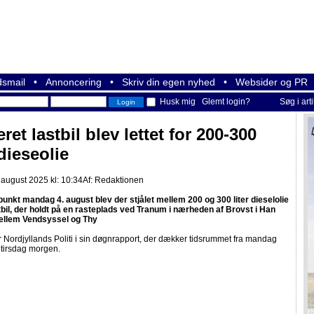
smail
•
Annoncering
•
Skriv din egen nyhed
•
Websider og PR
Husk mig
Glemt login?
Søg i art
ret lastbil blev lettet for 200-300
 dieseolie
 august 2025 kl: 10:34
Af:
Redaktionen
punkt mandag 4. august blev der stjålet mellem 200 og 300 liter dieselolie
stbil, der holdt på en rasteplads ved Tranum i nærheden af Brovst i Han
ellem Vendsyssel og Thy
r Nordjyllands Politi i sin døgnrapport, der dækker tidsrummet fra mandag
 tirsdag morgen.