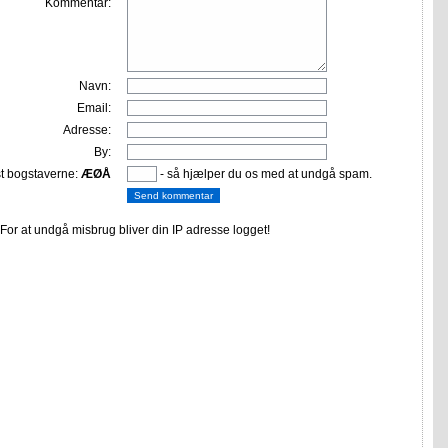
Kommentar:
Navn:
Email:
Adresse:
By:
st bogstaverne:
ÆØÅ
- så hjælper du os med at undgå spam.
or at undgå misbrug bliver din IP adresse logget!