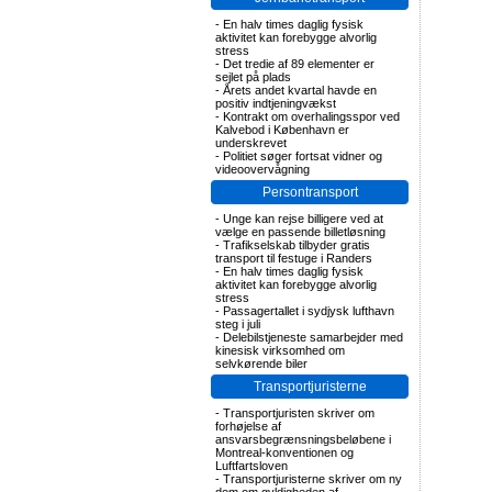
-
En halv times daglig fysisk
aktivitet kan forebygge alvorlig
stress
-
Det tredie af 89 elementer er
sejlet på plads
-
Årets andet kvartal havde en
positiv indtjeningvækst
-
Kontrakt om overhalingsspor ved
Kalvebod i København er
underskrevet
-
Politiet søger fortsat vidner og
videoovervågning
Persontransport
-
Unge kan rejse billigere ved at
vælge en passende billetløsning
-
Trafikselskab tilbyder gratis
transport til festuge i Randers
-
En halv times daglig fysisk
aktivitet kan forebygge alvorlig
stress
-
Passagertallet i sydjysk lufthavn
steg i juli
-
Delebilstjeneste samarbejder med
kinesisk virksomhed om
selvkørende biler
Transportjuristerne
-
Transportjuristen skriver om
forhøjelse af
ansvarsbegrænsningsbeløbene i
Montreal-konventionen og
Luftfartsloven
-
Transportjuristerne skriver om ny