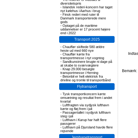
diversitetspris
-
Islandsk rederi-koncern har taget
nyt kølehus i Aarhus i brug
-
Finsk rederi med ruter til
Danmark transporterede mere
gods
-
Optaget på de maritime
uddannelser er 17 procent højere
end i 2022
Transport 2025
-
Chauffør skiftede 580 ældre
heste ud med 660 nye
Indta
-
Chauffør kørte fra
transportmesse i nyt vogntog
-
Sandkunstnere brugte ni dage på
at skabe to sværvægtere
-
Knap 29.000 besøgte
Bemærk: F
transportmesse i Herning
-
Betonbil er helt elektrisk fra
drivline og tromle til transportbånd
Flytransport
-
Tysk transportkoncern kørte
omsætning og resultat frem i andet
kvartal
-
Luftfragten via sydjysk lufthavn
kørte og fløj frem i juli
-
Passagertallet i sydjysk lufthavn
steg i juli
-
Lufthavn i Karup har haft flere
passgerer
-
Lufthavn på Djursland havde flere
rejsende
Jernbanetransport