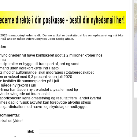
 2026 transportnyhederne.dk. Denne artikel er beskyttet af lov om ophavsret og må ikke
ler på anden måde videreudnyttes uden særlig aftale.
iden
yndigheden vil have konfiskeret godt 1,2 millioner kroner hos
irma
et tip-trailer er bygget til transport af jord og sand
mand uden kørekort kørte ind i lastbil
ts mod chaufførmangel skal inddrages i totalberedskabet
n er vokset med 9,3 procent siden juli 2020
 lastbiler fik nummerplader på i juli
nåede ny rekord i juli
firma har fået en ny tre-akslet citytrailer med tip
vinde svingede ud foran lastbil
sportkoncern kørte omsætning og resultat frem i andet kvartal
imes daglig fysisk aktivitet kan forebygge alvorlig stress
let gardintrailer med hæve- og skydetag er nedbygget
 kommentar:
r skal udfyldes!
Titel: