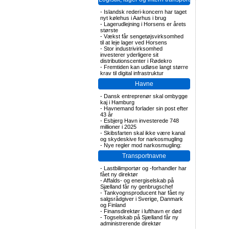
-
Islandsk rederi-koncern har taget
nyt kølehus i Aarhus i brug
-
Lagerudlejning i Horsens er årets
største
-
Vækst får sengetøjsvirksomhed
til at leje lager ved Horsens
-
Stor industrivirksomhed
investerer yderligere sit
distributionscenter i Rødekro
-
Fremtiden kan udløse langt større
krav til digital infrastruktur
Havne
-
Dansk entreprenør skal ombygge
kaj i Hamburg
-
Havnemand forlader sin post efter
43 år
-
Esbjerg Havn investerede 748
millioner i 2025
-
Skibsfarten skal ikke være kanal
og skydeskive for narkosmugling
-
Nye regler mod narkosmugling:
Transportnavne
-
Lastbilimportør og -forhandler har
fået ny direktør
-
Affalds- og energiselskab på
Sjælland får ny genbrugschef
-
Tankvognsproducent har fået ny
salgsrådgiver i Sverige, Danmark
og Finland
-
Finansdirektør i lufthavn er død
-
Togselskab på Sjælland får ny
administrerende direktør