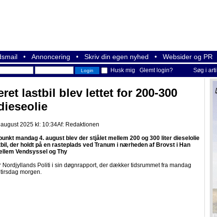
smail
•
Annoncering
•
Skriv din egen nyhed
•
Websider og PR
Husk mig
Glemt login?
Søg i art
ret lastbil blev lettet for 200-300
 dieseolie
 august 2025 kl: 10:34
Af:
Redaktionen
punkt mandag 4. august blev der stjålet mellem 200 og 300 liter dieselolie
stbil, der holdt på en rasteplads ved Tranum i nærheden af Brovst i Han
ellem Vendsyssel og Thy
r Nordjyllands Politi i sin døgnrapport, der dækker tidsrummet fra mandag
 tirsdag morgen.