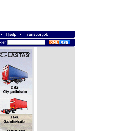
•
Hjælp
•
Transportjob
ikler