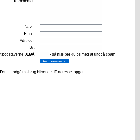
Kommentar:
Navn:
Email:
Adresse:
By:
st bogstaverne:
ÆØÅ
- så hjælper du os med at undgå spam.
or at undgå misbrug bliver din IP adresse logget!