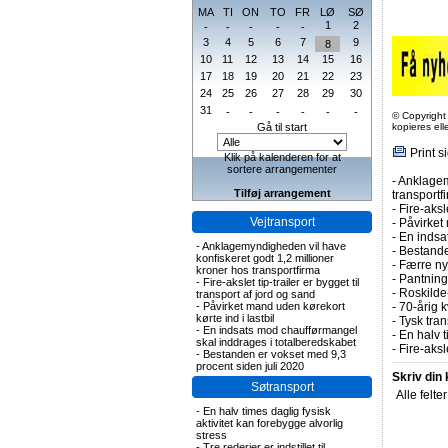
MA
TI
ON
TO
FR
LØ
SØ
1
2
-
-
-
-
-
3
4
5
6
7
9
8
10
11
12
13
14
15
16
17
18
19
20
21
22
23
24
25
26
27
28
29
30
31
-
-
-
-
-
-
© Copyright
Gå til start
kopieres el
Print s
Klik på kalenderen for at
sortere arrangementer
-
Anklagem
Tilføj arrangement
transportf
-
Fire-aksl
Vejtransport
-
Påvirket 
-
En indsa
-
Anklagemyndigheden vil have
-
Bestande
konfiskeret godt 1,2 millioner
-
Færre nye
kroner hos transportfirma
-
Pantning 
-
Fire-akslet tip-trailer er bygget til
-
Roskilde-
transport af jord og sand
-
Påvirket mand uden kørekort
-
70-årig k
kørte ind i lastbil
-
Tysk tran
-
En indsats mod chaufførmangel
-
En halv t
skal inddrages i totalberedskabet
-
Fire-aks
-
Bestanden er vokset med 9,3
procent siden juli 2020
Skriv din
Søtransport
Alle felte
-
En halv times daglig fysisk
aktivitet kan forebygge alvorlig
stress
-
Tre rederier er indstillet til