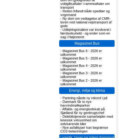
dom om gyldigheden af
voldgiftsaftaler i rammeaftaler om
transport
-
Retten frifandt både speditør og
vognmand
-
Ny dom om vedtagelse af CMR-
loven ved national vejstransport af
gods
-
Udlejningstrailere var involveret i
færdselsuheld - og ender som en
sag i Højesteret
Magasinet Bus
-
Magasinet Bus 6 - 2026 er
udkommet
-
Magasinet Bus 5 - 2026 er
udkommet
-
Magasinet Bus 4 - 2026 er
udkommet
-
Magasinet Bus 3 - 2026 er
udkommet
-
Magasinet Bus 2 - 2026 er
udkommet
Energi, miljø og klima
-
Pantning nåede ny rekord i juli
-
Danmark får to nye
havvindmølleparker
-
Affalds- og energiselskab på
Sjælland får ny genbrugschef
-
Delebilstjeneste samarbejder med
kinesisk virksomhed om
selvkørende biler
-
Nye asfalttyper kan begrænse
CO2-belastningen
Logistik, lager og intern transport