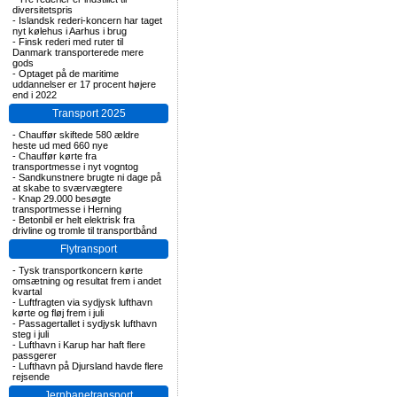
diversitetspris
-
Islandsk rederi-koncern har taget
nyt kølehus i Aarhus i brug
-
Finsk rederi med ruter til
Danmark transporterede mere
gods
-
Optaget på de maritime
uddannelser er 17 procent højere
end i 2022
Transport 2025
-
Chauffør skiftede 580 ældre
heste ud med 660 nye
-
Chauffør kørte fra
transportmesse i nyt vogntog
-
Sandkunstnere brugte ni dage på
at skabe to sværvægtere
-
Knap 29.000 besøgte
transportmesse i Herning
-
Betonbil er helt elektrisk fra
drivline og tromle til transportbånd
Flytransport
-
Tysk transportkoncern kørte
omsætning og resultat frem i andet
kvartal
-
Luftfragten via sydjysk lufthavn
kørte og fløj frem i juli
-
Passagertallet i sydjysk lufthavn
steg i juli
-
Lufthavn i Karup har haft flere
passgerer
-
Lufthavn på Djursland havde flere
rejsende
Jernbanetransport