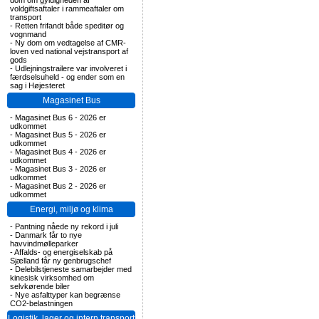
dom om gyldigheden af
voldgiftsaftaler i rammeaftaler om
transport
-
Retten frifandt både speditør og
vognmand
-
Ny dom om vedtagelse af CMR-
loven ved national vejstransport af
gods
-
Udlejningstrailere var involveret i
færdselsuheld - og ender som en
sag i Højesteret
Magasinet Bus
-
Magasinet Bus 6 - 2026 er
udkommet
-
Magasinet Bus 5 - 2026 er
udkommet
-
Magasinet Bus 4 - 2026 er
udkommet
-
Magasinet Bus 3 - 2026 er
udkommet
-
Magasinet Bus 2 - 2026 er
udkommet
Energi, miljø og klima
-
Pantning nåede ny rekord i juli
-
Danmark får to nye
havvindmølleparker
-
Affalds- og energiselskab på
Sjælland får ny genbrugschef
-
Delebilstjeneste samarbejder med
kinesisk virksomhed om
selvkørende biler
-
Nye asfalttyper kan begrænse
CO2-belastningen
Logistik, lager og intern transport