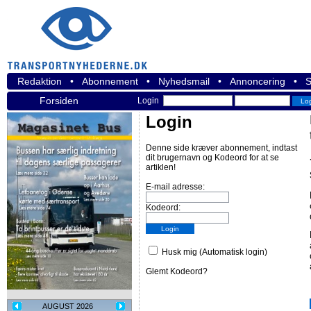
Redaktion
•
Abonnement
•
Nyhedsmail
•
Annoncering
•
S
Forsiden
Login
Login
Denne side kræver abonnement, indtast
dit brugernavn og Kodeord for at se
artiklen!
E-mail adresse:
Kodeord:
Husk mig (Automatisk login)
Glemt Kodeord?
AUGUST 2026