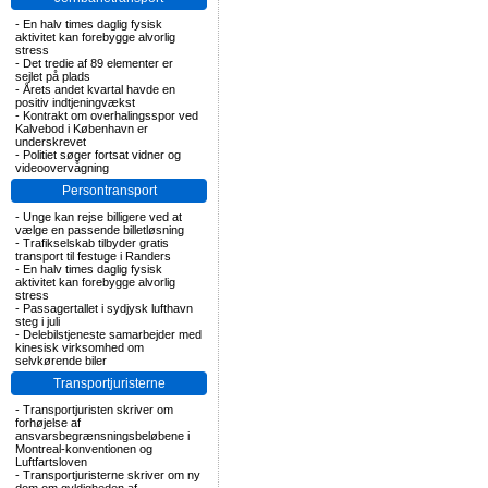
-
En halv times daglig fysisk
aktivitet kan forebygge alvorlig
stress
-
Det tredie af 89 elementer er
sejlet på plads
-
Årets andet kvartal havde en
positiv indtjeningvækst
-
Kontrakt om overhalingsspor ved
Kalvebod i København er
underskrevet
-
Politiet søger fortsat vidner og
videoovervågning
Persontransport
-
Unge kan rejse billigere ved at
vælge en passende billetløsning
-
Trafikselskab tilbyder gratis
transport til festuge i Randers
-
En halv times daglig fysisk
aktivitet kan forebygge alvorlig
stress
-
Passagertallet i sydjysk lufthavn
steg i juli
-
Delebilstjeneste samarbejder med
kinesisk virksomhed om
selvkørende biler
Transportjuristerne
-
Transportjuristen skriver om
forhøjelse af
ansvarsbegrænsningsbeløbene i
Montreal-konventionen og
Luftfartsloven
-
Transportjuristerne skriver om ny