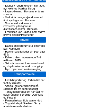
-
Islandsk rederi-koncern har taget
nyt kølehus i Aarhus i brug
-
Lagerudlejning i Horsens er årets
største
-
Vækst får sengetøjsvirksomhed
til at leje lager ved Horsens
-
Stor industrivirksomhed
investerer yderligere sit
distributionscenter i Rødekro
-
Fremtiden kan udløse langt større
krav til digital infrastruktur
Havne
-
Dansk entreprenør skal ombygge
kaj i Hamburg
-
Havnemand forlader sin post efter
43 år
-
Esbjerg Havn investerede 748
millioner i 2025
-
Skibsfarten skal ikke være kanal
og skydeskive for narkosmugling
-
Nye regler mod narkosmugling:
Transportnavne
-
Lastbilimportør og -forhandler har
fået ny direktør
-
Affalds- og energiselskab på
Sjælland får ny genbrugschef
-
Tankvognsproducent har fået ny
salgsrådgiver i Sverige, Danmark
og Finland
-
Finansdirektør i lufthavn er død
-
Togselskab på Sjælland får ny
administrerende direktør