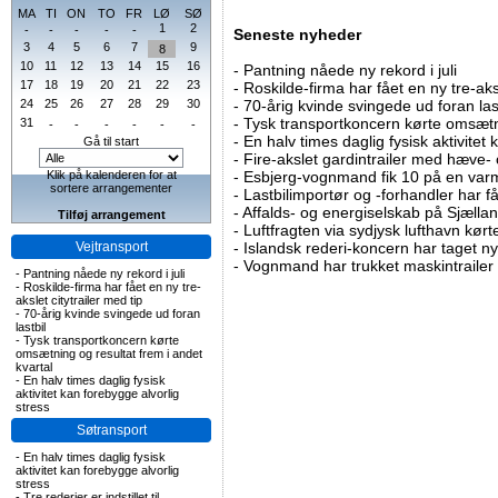
MA
TI
ON
TO
FR
LØ
SØ
1
2
-
-
-
-
-
Seneste nyheder
3
4
5
6
7
9
8
10
11
12
13
14
15
16
-
Pantning nåede ny rekord i juli
17
18
19
20
21
22
23
-
Roskilde-firma har fået en ny tre-aksl
24
25
26
27
28
29
30
-
70-årig kvinde svingede ud foran las
-
Tysk transportkoncern kørte omsætni
31
-
-
-
-
-
-
-
En halv times daglig fysisk aktivitet
Gå til start
-
Fire-akslet gardintrailer med hæve-
Klik på kalenderen for at
-
Esbjerg-vognmand fik 10 på en va
sortere arrangementer
-
Lastbilimportør og -forhandler har få
-
Affalds- og energiselskab på Sjælla
Tilføj arrangement
-
Luftfragten via sydjysk lufthavn kørte 
Vejtransport
-
Islandsk rederi-koncern har taget ny
-
Vognmand har trukket maskintrailer 
-
Pantning nåede ny rekord i juli
-
Roskilde-firma har fået en ny tre-
akslet citytrailer med tip
-
70-årig kvinde svingede ud foran
lastbil
-
Tysk transportkoncern kørte
omsætning og resultat frem i andet
kvartal
-
En halv times daglig fysisk
aktivitet kan forebygge alvorlig
stress
Søtransport
-
En halv times daglig fysisk
aktivitet kan forebygge alvorlig
stress
-
Tre rederier er indstillet til