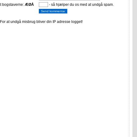
st bogstaverne:
ÆØÅ
- så hjælper du os med at undgå spam.
or at undgå misbrug bliver din IP adresse logget!