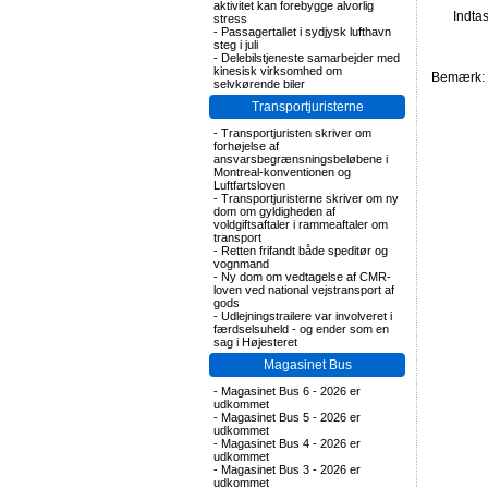
aktivitet kan forebygge alvorlig
Indta
stress
-
Passagertallet i sydjysk lufthavn
steg i juli
-
Delebilstjeneste samarbejder med
kinesisk virksomhed om
Bemærk: F
selvkørende biler
Transportjuristerne
-
Transportjuristen skriver om
forhøjelse af
ansvarsbegrænsningsbeløbene i
Montreal-konventionen og
Luftfartsloven
-
Transportjuristerne skriver om ny
dom om gyldigheden af
voldgiftsaftaler i rammeaftaler om
transport
-
Retten frifandt både speditør og
vognmand
-
Ny dom om vedtagelse af CMR-
loven ved national vejstransport af
gods
-
Udlejningstrailere var involveret i
færdselsuheld - og ender som en
sag i Højesteret
Magasinet Bus
-
Magasinet Bus 6 - 2026 er
udkommet
-
Magasinet Bus 5 - 2026 er
udkommet
-
Magasinet Bus 4 - 2026 er
udkommet
-
Magasinet Bus 3 - 2026 er
udkommet