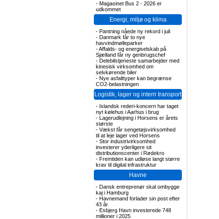
-
Magasinet Bus 2 - 2026 er
udkommet
Energi, miljø og klima
-
Pantning nåede ny rekord i juli
-
Danmark får to nye
havvindmølleparker
-
Affalds- og energiselskab på
Sjælland får ny genbrugschef
-
Delebilstjeneste samarbejder med
kinesisk virksomhed om
selvkørende biler
-
Nye asfalttyper kan begrænse
CO2-belastningen
Logistik, lager og intern transport
-
Islandsk rederi-koncern har taget
nyt kølehus i Aarhus i brug
-
Lagerudlejning i Horsens er årets
største
-
Vækst får sengetøjsvirksomhed
til at leje lager ved Horsens
-
Stor industrivirksomhed
investerer yderligere sit
distributionscenter i Rødekro
-
Fremtiden kan udløse langt større
krav til digital infrastruktur
Havne
-
Dansk entreprenør skal ombygge
kaj i Hamburg
-
Havnemand forlader sin post efter
43 år
-
Esbjerg Havn investerede 748
millioner i 2025