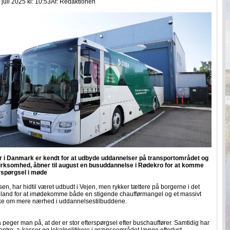
juli 2025 kl: 10:53
Af:
Redaktionen
r i Danmark er kendt for at udbyde uddannelser på transportområdet og
irksomhed, åbner til august en busuddannelse i Rødekro for at komme
erspørgsel i møde
n, har hidtil været udbudt i Vejen, men rykker tættere på borgerne i det
ylland for at imødekomme både en stigende chaufførmangel og et massivt
ske om mere nærhed i uddannelsestilbuddene.
peger man på, at der er stor efterspørgsel efter buschauffører. Samtidig har