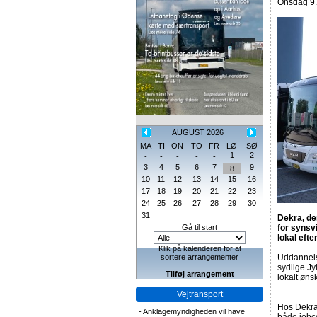
Onsdag 9. 
AUGUST 2026
MA
TI
ON
TO
FR
LØ
SØ
1
2
-
-
-
-
-
3
4
5
6
7
9
8
10
11
12
13
14
15
16
17
18
19
20
21
22
23
24
25
26
27
28
29
30
31
-
-
-
-
-
-
Dekra, de
Gå til start
for synsv
lokal eft
Klik på kalenderen for at
sortere arrangementer
Uddannelse
sydlige J
Tilføj arrangement
lokalt øn
Vejtransport
Hos Dekra 
-
Anklagemyndigheden vil have