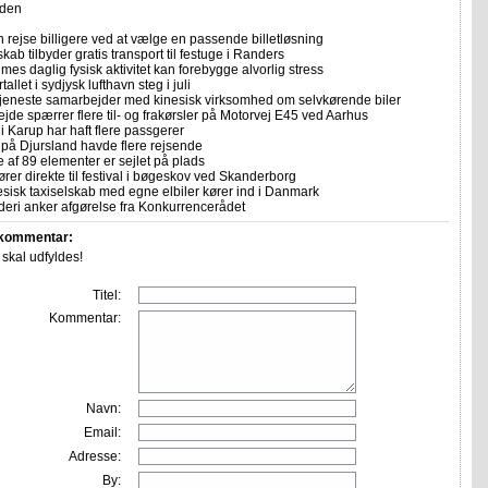
iden
 rejse billigere ved at vælge en passende billetløsning
skab tilbyder gratis transport til festuge i Randers
imes daglig fysisk aktivitet kan forebygge alvorlig stress
allet i sydjysk lufthavn steg i juli
tjeneste samarbejder med kinesisk virksomhed om selvkørende biler
ejde spærrer flere til- og frakørsler på Motorvej E45 ved Aarhus
i Karup har haft flere passgerer
 på Djursland havde flere rejsende
e af 89 elementer er sejlet på plads
rer direkte til festival i bøgeskov ved Skanderborg
sisk taxiselskab med egne elbiler kører ind i Danmark
eri anker afgørelse fra Konkurrencerådet
 kommentar:
r skal udfyldes!
Titel:
Kommentar:
Navn:
Email:
Adresse:
By: