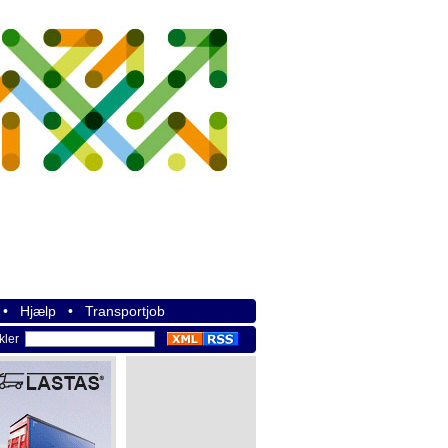
•
Hjælp
•
Transportjob
ikler