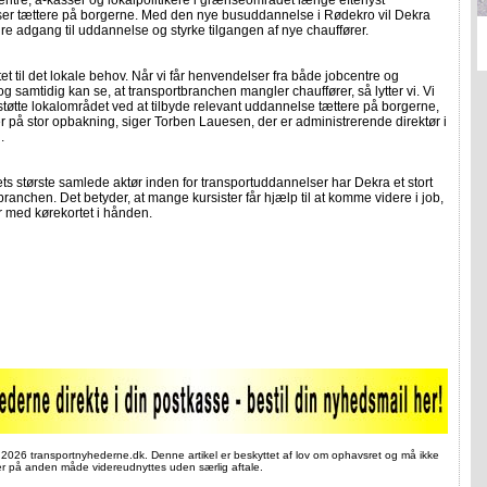
ntre, a-kasser og lokalpolitikere i grænseområdet længe efterlyst
er tættere på borgerne. Med den nye busuddannelse i Rødekro vil Dekra
e adgang til uddannelse og styrke tilgangen af nye chauffører.
yttet til det lokale behov. Når vi får henvendelser fra både jobcentre og
 og samtidig kan se, at transportbranchen mangler chauffører, så lytter vi. Vi
støtte lokalområdet ved at tilbyde relevant uddannelse tættere på borgerne,
r på stor opbakning, siger Torben Lauesen, der er administrerende direktør i
.
s største samlede aktør inden for transportuddannelser har Dekra et stort
branchen. Det betyder, at mange kursister får hjælp til at komme videre i job,
r med kørekortet i hånden.
 2026 transportnyhederne.dk. Denne artikel er beskyttet af lov om ophavsret og må ikke
ler på anden måde videreudnyttes uden særlig aftale.