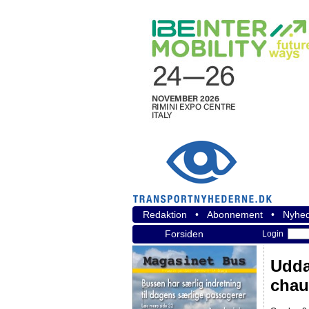
Redaktion
•
Abonnement
•
Nyhed
Forsiden
Login
Udda
chau