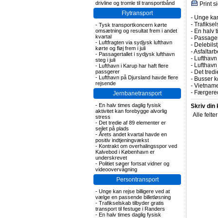
drivline og tromle til transportbånd
Print s
Flytransport
-
Unge kan
-
Trafiksel
-
Tysk transportkoncern kørte
omsætning og resultat frem i andet
-
En halv t
kvartal
-
Passagert
-
Luftfragten via sydjysk lufthavn
-
Delebils
kørte og fløj frem i juli
-
Asfaltarb
-
Passagertallet i sydjysk lufthavn
-
Lufthavn 
steg i juli
-
Lufthavn
-
Lufthavn i Karup har haft flere
passgerer
-
Det tredi
-
Lufthavn på Djursland havde flere
-
Busser kø
rejsende
-
Vietname
-
Færgered
Jernbanetransport
-
En halv times daglig fysisk
Skriv din
aktivitet kan forebygge alvorlig
Alle felte
stress
-
Det tredie af 89 elementer er
sejlet på plads
-
Årets andet kvartal havde en
positiv indtjeningvækst
-
Kontrakt om overhalingsspor ved
Kalvebod i København er
underskrevet
-
Politiet søger fortsat vidner og
videoovervågning
Persontransport
-
Unge kan rejse billigere ved at
vælge en passende billetløsning
-
Trafikselskab tilbyder gratis
transport til festuge i Randers
-
En halv times daglig fysisk