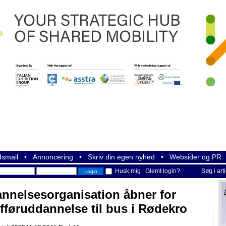
smail
•
Annoncering
•
Skriv din egen nyhed
•
Websider og PR
Husk mig
Glemt login?
Søg i art
nnelsesorganisation åbner for
fføruddannelse til bus i Rødekro