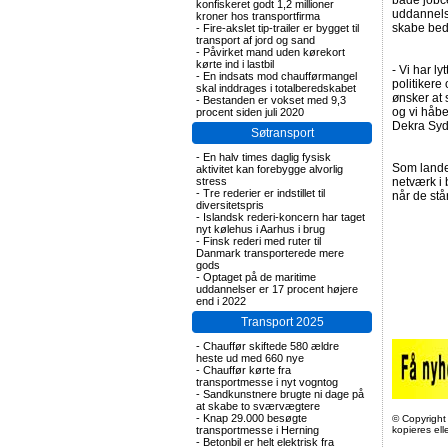
både jobce
konfiskeret godt 1,2 millioner
uddannels
kroner hos transportfirma
skabe bedr
-
Fire-akslet tip-trailer er bygget til
transport af jord og sand
-
Påvirket mand uden kørekort
kørte ind i lastbil
- Vi har l
-
En indsats mod chaufførmangel
politikere
skal inddrages i totalberedskabet
ønsker at 
-
Bestanden er vokset med 9,3
og vi håbe
procent siden juli 2020
Dekra Syd
Søtransport
-
En halv times daglig fysisk
Som landet
aktivitet kan forebygge alvorlig
stress
netværk i 
-
Tre rederier er indstillet til
når de stå
diversitetspris
-
Islandsk rederi-koncern har taget
nyt kølehus i Aarhus i brug
-
Finsk rederi med ruter til
Danmark transporterede mere
gods
-
Optaget på de maritime
uddannelser er 17 procent højere
end i 2022
Transport 2025
-
Chauffør skiftede 580 ældre
heste ud med 660 nye
-
Chauffør kørte fra
transportmesse i nyt vogntog
-
Sandkunstnere brugte ni dage på
at skabe to sværvægtere
-
Knap 29.000 besøgte
© Copyright
transportmesse i Herning
kopieres el
-
Betonbil er helt elektrisk fra