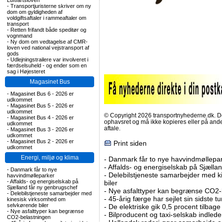
Luftfartsloven
-
Transportjuristerne skriver om ny
dom om gyldigheden af
voldgiftsaftaler i rammeaftaler om
transport
-
Retten frifandt både speditør og
vognmand
-
Ny dom om vedtagelse af CMR-
loven ved national vejstransport af
gods
-
Udlejningstrailere var involveret i
færdselsuheld - og ender som en
sag i Højesteret
Magasinet Bus
-
Magasinet Bus 6 - 2026 er
udkommet
-
Magasinet Bus 5 - 2026 er
udkommet
© Copyright 2026 transportnyhederne.dk. Den
-
Magasinet Bus 4 - 2026 er
ophavsret og må ikke kopieres eller på an
udkommet
aftale.
-
Magasinet Bus 3 - 2026 er
udkommet
-
Magasinet Bus 2 - 2026 er
Print siden
udkommet
Energi, miljø og klima
-
Danmark får to nye havvindmøllepa
-
Affalds- og energiselskab på Sjælla
-
Danmark får to nye
-
Delebilstjeneste samarbejder med 
havvindmølleparker
-
Affalds- og energiselskab på
biler
Sjælland får ny genbrugschef
-
Nye asfalttyper kan begrænse CO2-
-
Delebilstjeneste samarbejder med
-
45-årig færge har sejlet sin sidste tu
kinesisk virksomhed om
selvkørende biler
-
De elektriske gik 0,5 procent tilbage
-
Nye asfalttyper kan begrænse
-
Bilproducent og taxi-selskab indled
CO2-belastningen