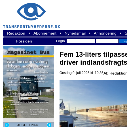
Redaktion
•
Abonnement
•
Nyhedsmail
•
Annoncering
•
S
Forsiden
Login
Fem 13-liters tilpass
driver indlandsfragt
Onsdag 9. juli 2025 kl: 10:35
Af:
Redaktio
AUGUST 2026