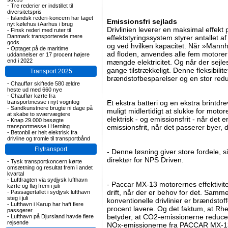
-
Tre rederier er indstillet til
diversitetspris
-
Islandsk rederi-koncern har taget
Emissionsfri sejlads
nyt kølehus i Aarhus i brug
Drivlinien leverer en maksimal effekt 
-
Finsk rederi med ruter til
Danmark transporterede mere
effektstyringssystem styrer antallet af
gods
og ved hvilken kapacitet. Når »Mannhe
-
Optaget på de maritime
ad floden, anvendes alle fem motorer
uddannelser er 17 procent højere
end i 2022
mængde elektricitet. Og når der sejl
gange tilstrækkeligt. Denne fleksibilite
Transport 2025
brændstofbesparelser og en stor redu
-
Chauffør skiftede 580 ældre
heste ud med 660 nye
-
Chauffør kørte fra
transportmesse i nyt vogntog
Et ekstra batteri og en ekstra brintd
-
Sandkunstnere brugte ni dage på
muligt midlertidigt at slukke for moto
at skabe to sværvægtere
elektrisk - og emissionsfrit - når det
-
Knap 29.000 besøgte
transportmesse i Herning
emissionsfrit, når det passerer byer, d
-
Betonbil er helt elektrisk fra
drivline og tromle til transportbånd
Flytransport
- Denne løsning giver store fordele, s
direktør for NPS Driven.
-
Tysk transportkoncern kørte
omsætning og resultat frem i andet
kvartal
-
Luftfragten via sydjysk lufthavn
- Paccar MX-13 motorernes effektivitet
kørte og fløj frem i juli
drift, når der er behov for det. Samm
-
Passagertallet i sydjysk lufthavn
steg i juli
konventionelle drivlinier er brændst
-
Lufthavn i Karup har haft flere
procent lavere. Og det faktum, at R
passgerer
betyder, at CO2-emissionerne reduce
-
Lufthavn på Djursland havde flere
rejsende
NOx-emissionerne fra PACCAR MX-13