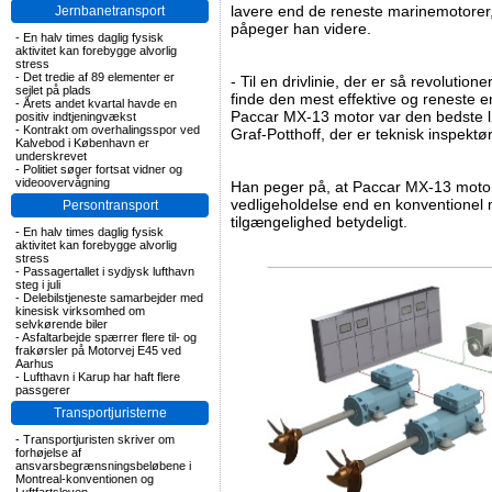
lavere end de reneste marinemotorer,
Jernbanetransport
påpeger han videre.
-
En halv times daglig fysisk
aktivitet kan forebygge alvorlig
stress
-
Det tredie af 89 elementer er
- Til en drivlinie, der er så revoluti
sejlet på plads
finde den mest effektive og reneste 
-
Årets andet kvartal havde en
Paccar MX-13 motor var den bedste lø
positiv indtjeningvækst
-
Kontrakt om overhalingsspor ved
Graf-Potthoff, der er teknisk inspekt
Kalvebod i København er
underskrevet
-
Politiet søger fortsat vidner og
videoovervågning
Han peger på, at Paccar MX-13 moto
vedligeholdelse end en konventionel 
Persontransport
tilgængelighed betydeligt.
-
En halv times daglig fysisk
aktivitet kan forebygge alvorlig
stress
-
Passagertallet i sydjysk lufthavn
steg i juli
-
Delebilstjeneste samarbejder med
kinesisk virksomhed om
selvkørende biler
-
Asfaltarbejde spærrer flere til- og
frakørsler på Motorvej E45 ved
Aarhus
-
Lufthavn i Karup har haft flere
passgerer
Transportjuristerne
-
Transportjuristen skriver om
forhøjelse af
ansvarsbegrænsningsbeløbene i
Montreal-konventionen og