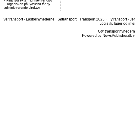
-
Finansdirektør i lufthavn er død
-
Togselskab på Sjælland får ny
administrerende direktør
Vejtransport
·
Lastbilnyhederne
·
Søtransport
·
Transport 2025
·
Flytransport
·
Je
Logistik, lager og inte
Gør transportnyhederne.
Powered by NewsPublisher.dk v