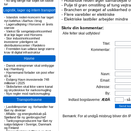
-
Hollandsk rederi øger samarbejde om
-
45-årig færge har sejlet sin sidste
tur
-
Pulje til grøn omstilling af tung vej
-
Branchen er præget af usikkerhed o
Logistik, lager og intern transport
-
Flere varebiler er elektriske
-
Islandsk rederi-koncern har taget
-
Elektriske lastbiler arbejder mindre
nyt kølehus i Aarhus i brug
-
Lagerudlejning i Horsens er årets
Skriv din kommentar:
største
-
Vækst får sengetøjsvirksomhed
Alle felter skal udfyldes!
til at leje lager ved Horsens
-
Stor industrivirksomhed
investerer yderligere sit
Titel:
distributionscenter i Rødekro
-
Fremtiden kan udløse langt større
Kommentar:
krav til digital infrastruktur
Havne
-
Dansk entreprenør skal ombygge
kaj i Hamburg
-
Havnemand forlader sin post efter
Navn:
43 år
-
Esbjerg Havn investerede 748
Email:
millioner i 2025
-
Skibsfarten skal ikke være kanal
Adresse:
og skydeskive for narkosmugling
By:
-
Nye regler mod narkosmugling:
Transportnavne
Indtast bogstaverne:
ÆØÅ
- så
-
Lastbilimportør og -forhandler har
fået ny direktør
-
Affalds- og energiselskab på
Bemærk: For at undgå misbrug bliver din IP
Sjælland får ny genbrugschef
-
Tankvognsproducent har fået ny
salgsrådgiver i Sverige, Danmark
og Finland