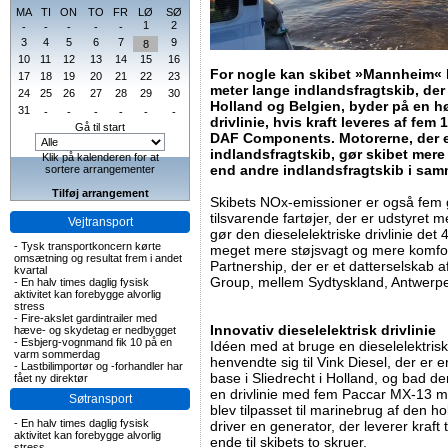
MA
TI
ON
TO
FR
LØ
SØ
1
2
-
-
-
-
-
3
4
5
6
7
9
8
10
11
12
13
14
15
16
For nogle kan skibet »Mannheim« l
17
18
19
20
21
22
23
meter lange indlandsfragtskib, der
24
25
26
27
28
29
30
Holland og Belgien, byder på en hø
31
-
-
-
-
-
-
drivlinie, hvis kraft leveres af fem
Gå til start
DAF Components. Motorerne, der e
indlandsfragtskib, gør skibet mere
Klik på kalenderen for at
end andre indlandsfragtskib i sam
sortere arrangementer
Tilføj arrangement
Skibets NOx-emissioner er også fem
tilsvarende fartøjer, der er udstyret 
Vejtransport
gør den dieselelektriske drivlinie d
-
Tysk transportkoncern kørte
meget mere støjsvagt og mere komfort
omsætning og resultat frem i andet
Partnership, der er et datterselskab a
kvartal
Group, mellem Sydtyskland, Antwerp
-
En halv times daglig fysisk
aktivitet kan forebygge alvorlig
stress
-
Fire-akslet gardintrailer med
Innovativ dieselelektrisk drivlinie
hæve- og skydetag er nedbygget
-
Esbjerg-vognmand fik 10 på en
Idéen med at bruge en dieselelektrisk
varm sommerdag
henvendte sig til Vink Diesel, der er
-
Lastbilimportør og -forhandler har
base i Sliedrecht i Holland, og bad
fået ny direktør
en drivlinie med fem Paccar MX-13 m
Søtransport
blev tilpasset til marinebrug af den 
-
En halv times daglig fysisk
driver en generator, der leverer kraft t
aktivitet kan forebygge alvorlig
ende til skibets to skruer.
stress