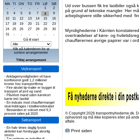
MA
TI
ON
TO
FR
LØ
SØ
Ud over bussen fik tre lastbiler også 
1
2
-
-
-
-
-
på grund af tekniske mangler. Her må
3
4
5
6
7
9
8
arbejdsgivere stille sikkerhed med fir
10
11
12
13
14
15
16
17
18
19
20
21
22
23
24
25
26
27
28
29
30
Myndighederne i Kärnten konstaterede
31
-
-
-
-
-
-
overtrædelser af køre- og hviletidsre
Gå til start
chaufførernes øvrige papirer var i or
Klik på kalenderen for at
sortere arrangementer
Tilføj arrangement
Vejtransport
-
Anklagemyndigheden vil have
konfiskeret godt 1,2 millioner
kroner hos transportfirma
-
Fire-akslet tip-trailer er bygget til
transport af jord og sand
-
Påvirket mand uden kørekort
kørte ind i lastbil
-
En indsats mod chaufførmangel
skal inddrages i totalberedskabet
-
Bestanden er vokset med 9,3
© Copyright 2026 transportnyhederne.dk. Den
procent siden juli 2020
ophavsret og må ikke kopieres eller på an
Søtransport
aftale.
-
En halv times daglig fysisk
Print siden
aktivitet kan forebygge alvorlig
stress
-
Tre rederier er indstillet til