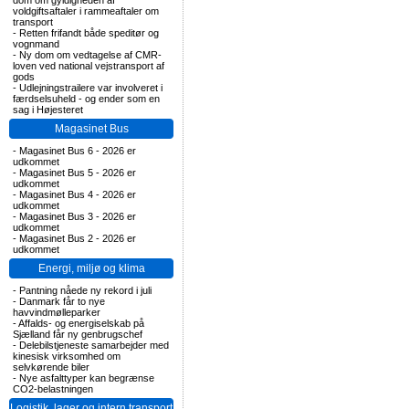
dom om gyldigheden af
voldgiftsaftaler i rammeaftaler om
transport
-
Retten frifandt både speditør og
vognmand
-
Ny dom om vedtagelse af CMR-
loven ved national vejstransport af
gods
-
Udlejningstrailere var involveret i
færdselsuheld - og ender som en
sag i Højesteret
Magasinet Bus
-
Magasinet Bus 6 - 2026 er
udkommet
-
Magasinet Bus 5 - 2026 er
udkommet
-
Magasinet Bus 4 - 2026 er
udkommet
-
Magasinet Bus 3 - 2026 er
udkommet
-
Magasinet Bus 2 - 2026 er
udkommet
Energi, miljø og klima
-
Pantning nåede ny rekord i juli
-
Danmark får to nye
havvindmølleparker
-
Affalds- og energiselskab på
Sjælland får ny genbrugschef
-
Delebilstjeneste samarbejder med
kinesisk virksomhed om
selvkørende biler
-
Nye asfalttyper kan begrænse
CO2-belastningen
Logistik, lager og intern transport