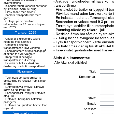
-
Anklagemyndigheden vil have konfisk
diversitetspris
transportfirma
-
Islandsk rederi-koncern har taget
nyt kølehus i Aarhus i brug
-
Fire-akslet tip-trailer er bygget til t
-
Finsk rederi med ruter til
-
Påvirket mand uden kørekort kørte in
Danmark transporterede mere
-
En indsats mod chaufførmangel skal
gods
-
Optaget på de maritime
-
Bestanden er vokset med 9,3 procent
uddannelser er 17 procent højere
-
Færre nye lastbiler fik nummerplader 
end i 2022
-
Pantning nåede ny rekord i juli
Transport 2025
-
Roskilde-firma har fået en ny tre-aksl
-
70-årig kvinde svingede ud foran las
-
Chauffør skiftede 580 ældre
-
Tysk transportkoncern kørte omsætni
heste ud med 660 nye
-
Chauffør kørte fra
-
En halv times daglig fysisk aktivitet
transportmesse i nyt vogntog
-
Fire-akslet gardintrailer med hæve-
-
Sandkunstnere brugte ni dage på
at skabe to sværvægtere
-
Knap 29.000 besøgte
Skriv din kommentar:
transportmesse i Herning
Alle felter skal udfyldes!
-
Betonbil er helt elektrisk fra
drivline og tromle til transportbånd
Flytransport
Titel:
Kommentar:
-
Tysk transportkoncern kørte
omsætning og resultat frem i andet
kvartal
-
Luftfragten via sydjysk lufthavn
kørte og fløj frem i juli
-
Passagertallet i sydjysk lufthavn
steg i juli
Navn:
-
Lufthavn i Karup har haft flere
passgerer
Email:
-
Lufthavn på Djursland havde flere
rejsende
Adresse:
Jernbanetransport