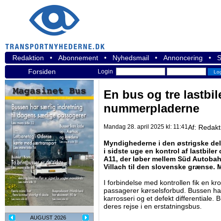
Redaktion
•
Abonnement
•
Nyhedsmail
•
Annoncering
•
S
Forsiden
Login
En bus og tre lastbil
nummerpladerne
Mandag 28. april 2025 kl: 11:41
Af:
Redakt
Myndighederne i den østrigske del
i sidste uge en kontrol af lastbiler
A11, der løber mellem Süd Autoba
Villach til den slovenske grænse. 
I forbindelse med kontrollen fik en kr
passagerer kørselsforbud. Bussen h
karrosseri og et defekt differentiale
deres rejse i en erstatningsbus.
AUGUST 2026