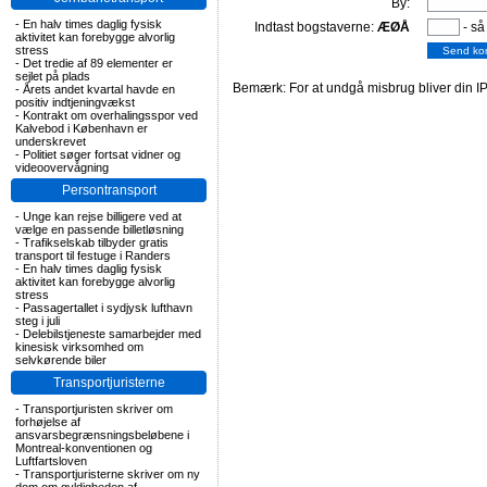
By:
-
En halv times daglig fysisk
Indtast bogstaverne:
ÆØÅ
- så
aktivitet kan forebygge alvorlig
stress
-
Det tredie af 89 elementer er
sejlet på plads
Bemærk: For at undgå misbrug bliver din IP
-
Årets andet kvartal havde en
positiv indtjeningvækst
-
Kontrakt om overhalingsspor ved
Kalvebod i København er
underskrevet
-
Politiet søger fortsat vidner og
videoovervågning
Persontransport
-
Unge kan rejse billigere ved at
vælge en passende billetløsning
-
Trafikselskab tilbyder gratis
transport til festuge i Randers
-
En halv times daglig fysisk
aktivitet kan forebygge alvorlig
stress
-
Passagertallet i sydjysk lufthavn
steg i juli
-
Delebilstjeneste samarbejder med
kinesisk virksomhed om
selvkørende biler
Transportjuristerne
-
Transportjuristen skriver om
forhøjelse af
ansvarsbegrænsningsbeløbene i
Montreal-konventionen og
Luftfartsloven
-
Transportjuristerne skriver om ny