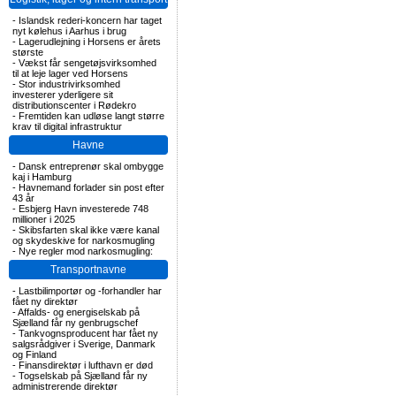
-
Islandsk rederi-koncern har taget
nyt kølehus i Aarhus i brug
-
Lagerudlejning i Horsens er årets
største
-
Vækst får sengetøjsvirksomhed
til at leje lager ved Horsens
-
Stor industrivirksomhed
investerer yderligere sit
distributionscenter i Rødekro
-
Fremtiden kan udløse langt større
krav til digital infrastruktur
Havne
-
Dansk entreprenør skal ombygge
kaj i Hamburg
-
Havnemand forlader sin post efter
43 år
-
Esbjerg Havn investerede 748
millioner i 2025
-
Skibsfarten skal ikke være kanal
og skydeskive for narkosmugling
-
Nye regler mod narkosmugling:
Transportnavne
-
Lastbilimportør og -forhandler har
fået ny direktør
-
Affalds- og energiselskab på
Sjælland får ny genbrugschef
-
Tankvognsproducent har fået ny
salgsrådgiver i Sverige, Danmark
og Finland
-
Finansdirektør i lufthavn er død
-
Togselskab på Sjælland får ny
administrerende direktør