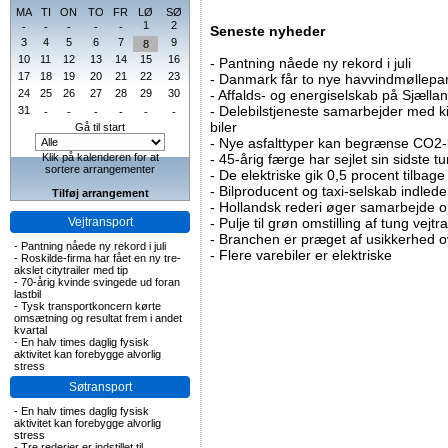
MA
TI
ON
TO
FR
LØ
SØ
1
2
-
-
-
-
-
Seneste nyheder
3
4
5
6
7
9
8
10
11
12
13
14
15
16
-
Pantning nåede ny rekord i juli
17
18
19
20
21
22
23
-
Danmark får to nye havvindmøllepa
24
25
26
27
28
29
30
-
Affalds- og energiselskab på Sjælla
-
Delebilstjeneste samarbejder med 
31
-
-
-
-
-
-
biler
Gå til start
-
Nye asfalttyper kan begrænse CO2-
Klik på kalenderen for at
-
45-årig færge har sejlet sin sidste tu
sortere arrangementer
-
De elektriske gik 0,5 procent tilbage
-
Bilproducent og taxi-selskab indled
Tilføj arrangement
-
Hollandsk rederi øger samarbejde om
Vejtransport
-
Pulje til grøn omstilling af tung vej
-
Branchen er præget af usikkerhed o
-
Pantning nåede ny rekord i juli
-
Flere varebiler er elektriske
-
Roskilde-firma har fået en ny tre-
akslet citytrailer med tip
-
70-årig kvinde svingede ud foran
lastbil
-
Tysk transportkoncern kørte
omsætning og resultat frem i andet
kvartal
-
En halv times daglig fysisk
aktivitet kan forebygge alvorlig
stress
Søtransport
-
En halv times daglig fysisk
aktivitet kan forebygge alvorlig
stress
-
Tre rederier er indstillet til