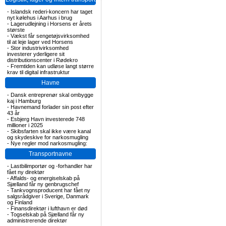
-
Islandsk rederi-koncern har taget
nyt kølehus i Aarhus i brug
-
Lagerudlejning i Horsens er årets
største
-
Vækst får sengetøjsvirksomhed
til at leje lager ved Horsens
-
Stor industrivirksomhed
investerer yderligere sit
distributionscenter i Rødekro
-
Fremtiden kan udløse langt større
krav til digital infrastruktur
Havne
-
Dansk entreprenør skal ombygge
kaj i Hamburg
-
Havnemand forlader sin post efter
43 år
-
Esbjerg Havn investerede 748
millioner i 2025
-
Skibsfarten skal ikke være kanal
og skydeskive for narkosmugling
-
Nye regler mod narkosmugling:
Transportnavne
-
Lastbilimportør og -forhandler har
fået ny direktør
-
Affalds- og energiselskab på
Sjælland får ny genbrugschef
-
Tankvognsproducent har fået ny
salgsrådgiver i Sverige, Danmark
og Finland
-
Finansdirektør i lufthavn er død
-
Togselskab på Sjælland får ny
administrerende direktør