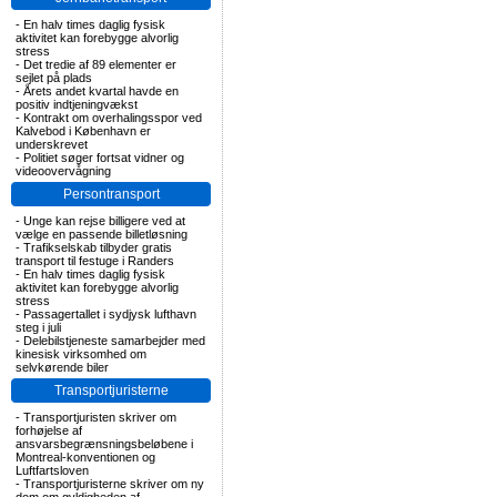
-
En halv times daglig fysisk
aktivitet kan forebygge alvorlig
stress
-
Det tredie af 89 elementer er
sejlet på plads
-
Årets andet kvartal havde en
positiv indtjeningvækst
-
Kontrakt om overhalingsspor ved
Kalvebod i København er
underskrevet
-
Politiet søger fortsat vidner og
videoovervågning
Persontransport
-
Unge kan rejse billigere ved at
vælge en passende billetløsning
-
Trafikselskab tilbyder gratis
transport til festuge i Randers
-
En halv times daglig fysisk
aktivitet kan forebygge alvorlig
stress
-
Passagertallet i sydjysk lufthavn
steg i juli
-
Delebilstjeneste samarbejder med
kinesisk virksomhed om
selvkørende biler
Transportjuristerne
-
Transportjuristen skriver om
forhøjelse af
ansvarsbegrænsningsbeløbene i
Montreal-konventionen og
Luftfartsloven
-
Transportjuristerne skriver om ny