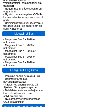
dom om gyldigheden af
voldgiftsaftaler i rammeaftaler om
transport
-
Retten frifandt både speditør og
vognmand
-
Ny dom om vedtagelse af CMR-
loven ved national vejstransport af
gods
-
Udlejningstrailere var involveret i
færdselsuheld - og ender som en
sag i Højesteret
Magasinet Bus
-
Magasinet Bus 6 - 2026 er
udkommet
-
Magasinet Bus 5 - 2026 er
udkommet
-
Magasinet Bus 4 - 2026 er
udkommet
-
Magasinet Bus 3 - 2026 er
udkommet
-
Magasinet Bus 2 - 2026 er
udkommet
Energi, miljø og klima
-
Pantning nåede ny rekord i juli
-
Danmark får to nye
havvindmølleparker
-
Affalds- og energiselskab på
Sjælland får ny genbrugschef
-
Delebilstjeneste samarbejder med
kinesisk virksomhed om
selvkørende biler
-
Nye asfalttyper kan begrænse
CO2-belastningen
Logistik, lager og intern transport