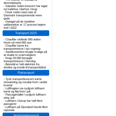
diversitetspris
-
Islandsk rederi-koncern har taget
nyt kølehus i Aarhus i brug
-
Finsk rederi med ruter til
Danmark transporterede mere
gods
-
Optaget på de maritime
uddannelser er 17 procent højere
end i 2022
Transport 2025
-
Chauffør skiftede 580 ældre
heste ud med 660 nye
-
Chauffør kørte fra
transportmesse i nyt vogntog
-
Sandkunstnere brugte ni dage på
at skabe to sværvægtere
-
Knap 29.000 besøgte
transportmesse i Herning
-
Betonbil er helt elektrisk fra
drivline og tromle til transportbånd
Flytransport
-
Tysk transportkoncern kørte
omsætning og resultat frem i andet
kvartal
-
Luftfragten via sydjysk lufthavn
kørte og fløj frem i juli
-
Passagertallet i sydjysk lufthavn
steg i juli
-
Lufthavn i Karup har haft flere
passgerer
-
Lufthavn på Djursland havde flere
rejsende
Jernbanetransport