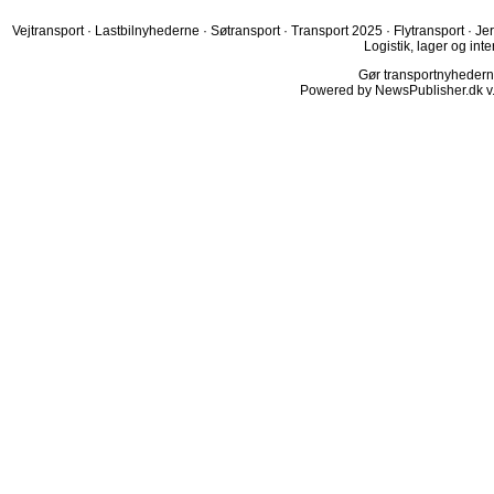
Vejtransport
·
Lastbilnyhederne
·
Søtransport
·
Transport 2025
·
Flytransport
·
Je
Logistik, lager og inte
Gør transportnyhederne.
Powered by NewsPublisher.dk v