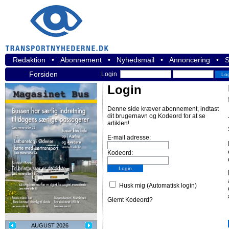
Redaktion
•
Abonnement
•
Nyhedsmail
•
Annoncering
•
S
Forsiden
Login
Login
Denne side kræver abonnement, indtast
dit brugernavn og Kodeord for at se
artiklen!
E-mail adresse:
Kodeord:
Husk mig (Automatisk login)
Glemt Kodeord?
AUGUST 2026