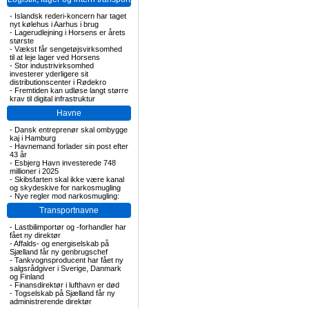
-
Islandsk rederi-koncern har taget
nyt kølehus i Aarhus i brug
-
Lagerudlejning i Horsens er årets
største
-
Vækst får sengetøjsvirksomhed
til at leje lager ved Horsens
-
Stor industrivirksomhed
investerer yderligere sit
distributionscenter i Rødekro
-
Fremtiden kan udløse langt større
krav til digital infrastruktur
Havne
-
Dansk entreprenør skal ombygge
kaj i Hamburg
-
Havnemand forlader sin post efter
43 år
-
Esbjerg Havn investerede 748
millioner i 2025
-
Skibsfarten skal ikke være kanal
og skydeskive for narkosmugling
-
Nye regler mod narkosmugling:
Transportnavne
-
Lastbilimportør og -forhandler har
fået ny direktør
-
Affalds- og energiselskab på
Sjælland får ny genbrugschef
-
Tankvognsproducent har fået ny
salgsrådgiver i Sverige, Danmark
og Finland
-
Finansdirektør i lufthavn er død
-
Togselskab på Sjælland får ny
administrerende direktør