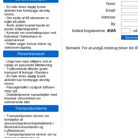
Navn:
-
En halv times daglig fysisk
Email:
aktivitet kan forebygge alvorlig
stress
Adresse:
-
Det tredie af 89 elementer er
sejlet på plads
By:
-
Årets andet kvartal havde en
positiv indtjeningvækst
Indtast bogstaverne:
ÆØÅ
- så
-
Kontrakt om overhalingsspor ved
Kalvebod i København er
underskrevet
-
Politiet søger fortsat vidner og
videoovervågning
Bemærk: For at undgå misbrug bliver din IP
Persontransport
-
Unge kan rejse billigere ved at
vælge en passende billetløsning
-
Trafikselskab tilbyder gratis
transport til festuge i Randers
-
En halv times daglig fysisk
aktivitet kan forebygge alvorlig
stress
-
Passagertallet i sydjysk lufthavn
steg i juli
-
Delebilstjeneste samarbejder med
kinesisk virksomhed om
selvkørende biler
Transportjuristerne
-
Transportjuristen skriver om
forhøjelse af
ansvarsbegrænsningsbeløbene i
Montreal-konventionen og
Luftfartsloven
-
Transportjuristerne skriver om ny