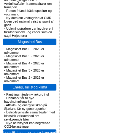
dom om gyldigheden af
voldgiftsaftaler i rammeaftaler om
transport
-
Retten frifandt både speditør og
vognmand
-
Ny dom om vedtagelse af CMR-
loven ved national vejstransport af
gods
-
Udlejningstrailere var involveret i
færdselsuheld - og ender som en
sag i Højesteret
Magasinet Bus
-
Magasinet Bus 6 - 2026 er
udkommet
-
Magasinet Bus 5 - 2026 er
udkommet
-
Magasinet Bus 4 - 2026 er
udkommet
-
Magasinet Bus 3 - 2026 er
udkommet
-
Magasinet Bus 2 - 2026 er
udkommet
Energi, miljø og klima
-
Pantning nåede ny rekord i juli
-
Danmark får to nye
havvindmølleparker
-
Affalds- og energiselskab på
Sjælland får ny genbrugschef
-
Delebilstjeneste samarbejder med
kinesisk virksomhed om
selvkørende biler
-
Nye asfalttyper kan begrænse
CO2-belastningen
Logistik, lager og intern transport