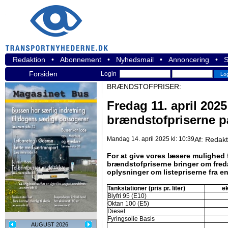
Redaktion
•
Abonnement
•
Nyhedsmail
•
Annoncering
•
S
Forsiden
Login
BRÆNDSTOFPRISER:
Fredag 11. april 2025
brændstofpriserne p
Mandag 14. april 2025 kl: 10:39
Af:
Redakt
For at give vores læsere mulighed f
brændstofpriserne bringer om fred
oplysninger om listepriserne fra e
Tankstationer (pris pr. liter)
ek
Blyfri 95 (E10)
Oktan 100 (E5)
Diesel
Fyringsolie Basis
AUGUST 2026