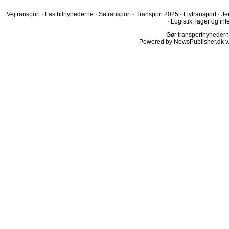
Vejtransport
·
Lastbilnyhederne
·
Søtransport
·
Transport 2025
·
Flytransport
·
Je
·
Logistik, lager og int
Gør transportnyhederne.
Powered by NewsPublisher.dk v