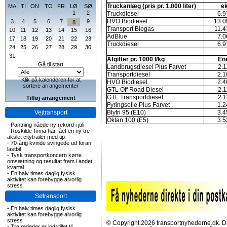
Truckanlæg (pris pr. 1.000 liter)
ek
MA
TI
ON
TO
FR
LØ
SØ
1
2
Truckdiesel
6.9
-
-
-
-
-
HVO Biodiesel
13.0
3
4
5
6
7
9
8
Transport Biogas
11.4
10
11
12
13
14
15
16
AdBlue
7.0
17
18
19
20
21
22
23
Truckdiesel
6.9
24
25
26
27
28
29
30
31
-
-
-
-
-
-
Afgifter pr. 1000 l/kg
Ene
Gå til start
Landbrugsdiesel Plus Farvet
2.1
Transportdiesel
2.1
Klik på kalenderen for at
HVO Biodiesel
2.4
sortere arrangementer
GTL Off Road Diesel
2.1
GTL Transportdiesel
2.1
Tilføj arrangement
Fyringsolie Plus Farvet
1.2
Vejtransport
Blyfri 95 (E10)
3.4
Oktan 100 (E5)
3.5
-
Pantning nåede ny rekord i juli
-
Roskilde-firma har fået en ny tre-
akslet citytrailer med tip
-
70-årig kvinde svingede ud foran
lastbil
-
Tysk transportkoncern kørte
omsætning og resultat frem i andet
kvartal
-
En halv times daglig fysisk
aktivitet kan forebygge alvorlig
stress
Søtransport
-
En halv times daglig fysisk
aktivitet kan forebygge alvorlig
stress
© Copyright 2026 transportnyhederne.dk. Den
-
Tre rederier er indstillet til