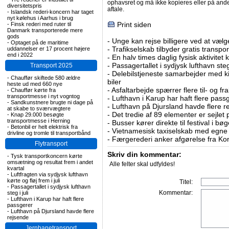
ophavsret og må ikke kopieres eller på an
diversitetspris
aftale.
-
Islandsk rederi-koncern har taget
nyt kølehus i Aarhus i brug
Print siden
-
Finsk rederi med ruter til
Danmark transporterede mere
gods
-
Unge kan rejse billigere ved at vælg
-
Optaget på de maritime
-
Trafikselskab tilbyder gratis transpor
uddannelser er 17 procent højere
end i 2022
-
En halv times daglig fysisk aktivitet
-
Passagertallet i sydjysk lufthavn steg 
Transport 2025
-
Delebilstjeneste samarbejder med 
-
Chauffør skiftede 580 ældre
biler
heste ud med 660 nye
-
Asfaltarbejde spærrer flere til- og 
-
Chauffør kørte fra
transportmesse i nyt vogntog
-
Lufthavn i Karup har haft flere pass
-
Sandkunstnere brugte ni dage på
-
Lufthavn på Djursland havde flere r
at skabe to sværvægtere
-
Det tredie af 89 elementer er sejlet 
-
Knap 29.000 besøgte
transportmesse i Herning
-
Busser kører direkte til festival i 
-
Betonbil er helt elektrisk fra
-
Vietnamesisk taxiselskab med egne e
drivline og tromle til transportbånd
-
Færgerederi anker afgørelse fra Ko
Flytransport
Skriv din kommentar:
-
Tysk transportkoncern kørte
omsætning og resultat frem i andet
Alle felter skal udfyldes!
kvartal
-
Luftfragten via sydjysk lufthavn
kørte og fløj frem i juli
Titel:
-
Passagertallet i sydjysk lufthavn
Kommentar:
steg i juli
-
Lufthavn i Karup har haft flere
passgerer
-
Lufthavn på Djursland havde flere
rejsende
Jernbanetransport